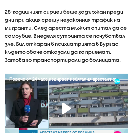
28-годишният сириец беше задържан преди
дни при акция срещу незаконния трафик на
мигранти. След ареста мъжът опитал да се
самоубие. В неделя сутринта се почувствал
зле. Бил откаран в психиатрията в Бургас,
където обаче отказали да го приемат.
Затова го транспортирали до болницата.