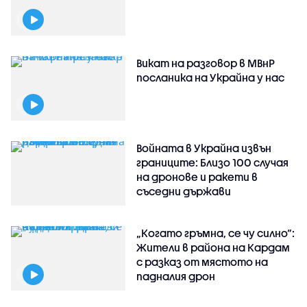
Викат на разговор в МВнР
посланика на Украйна у нас
Войната в Украйна извън
границите: Близо 100 случая
на дронове и ракети в
съседни държави
„Когато гръмна, се чу силно“:
Жители в района на Кардам
с разказ от мястото на
падналия дрон