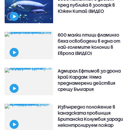
пред публика в зоопарк в
Южен Китай (ВИДЕО
600 малки птици фламинго
бяха освободени в една от
най-големите колонии в
Европа (ВИДЕО)
Адмирал Ефтимов за дрона
край Кардам: Няма
преднамерени действия
срещу България
Извънредно положение в
канадската провинция
Британска Колумбия заради
неконтролируем пожар