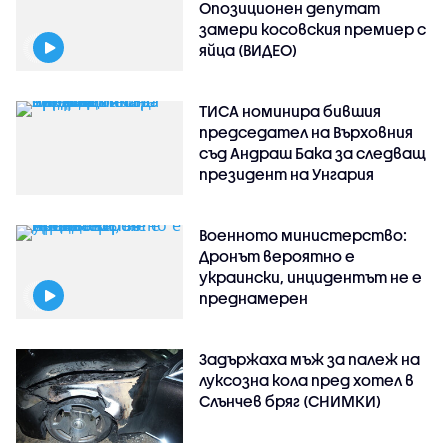
Опозиционен депутат
замери косовския премиер с
яйца (ВИДЕО)
ТИСА номинира бившия
председател на Върховния
съд Андраш Бака за следващ
президент на Унгария
Военното министерство:
Дронът вероятно е
украински, инцидентът не е
преднамерен
Задържаха мъж за палеж на
луксозна кола пред хотел в
Слънчев бряг (СНИМКИ)