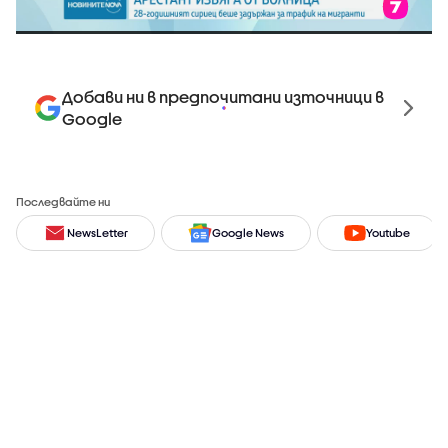
Добави ни в предпочитани източници в
Google
Последвайте ни
NewsLetter
Google News
Youtube