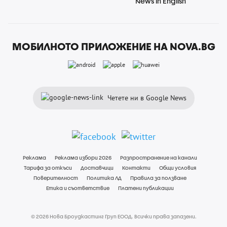
News in English
МОБИЛНОТО ПРИЛОЖЕНИЕ НА NOVA.BG
Четете ни в Google News
Реклама
Реклама избори 2026
Разпространение на канали
Тарифа за откъси
Доставчици
Контакти
Общи условия
Поверителност
Политика ЛД
Правила за ползване
Етика и съответствие
Платени публикации
© 2026 Нова Броудкастинг Груп ЕООД. Всички права запазени.