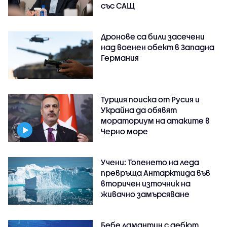
със САЩ
Дронове са били засечени
над военен обект в Западна
Германия
Турция поиска от Русия и
Украйна да обявят
мораториум на атаките в
Черно море
Учени: Топенето на леда
превръща Антарктида във
вторичен източник на
живачно замърсяване
Бебе ламантин с дебют