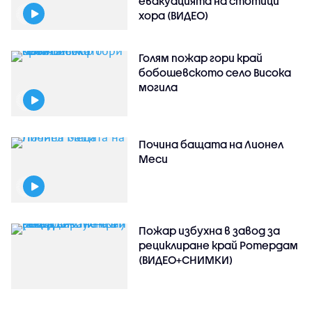
евакуацията на стотици
хора (ВИДЕО)
Голям пожар гори край
бобошевското село Висока
могила
Почина бащата на Лионел
Меси
Пожар избухна в завод за
рециклиране край Ротердам
(ВИДЕО+СНИМКИ)