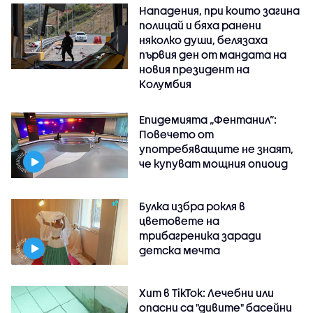
Нападения, при които загина
полицай и бяха ранени
няколко души, белязаха
първия ден от мандата на
новия президент на
Колумбия
Епидемията „Фентанил”:
Повечето от
употребяващите не знаят,
че купуват мощния опиоид
Булка избра рокля в
цветовете на
трибагреника заради
детска мечта
Хит в TikTok: Лечебни или
опасни са "дивите" басейни