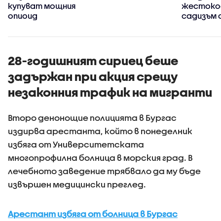
купуват мощния
жестоко
опиоид
садизъм 
непълнол
случаят 
безпрец
28-годишният сириец беше
задържан при акция срещу
незаконния трафик на мигранти
Второ денонощие полицията в Бургас
издирва арестанта, който в понеделник
избяга от Университетската
многопрофилна болница в морския град. В
лечебното заведение трябвало да му бъде
извършен медицински преглед.
Арестант избяга от болница в Бургас