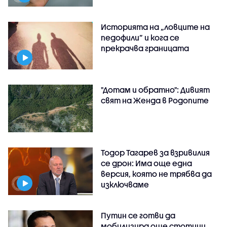
Историята на „ловците на
педофили” и кога се
прекрачва границата
"Дотам и обратно": Дивият
свят на Женда в Родопите
Тодор Тагарев за взривилия
се дрон: Има още една
версия, която не трябва да
изключваме
Путин се готви да
мобилизира още стотици