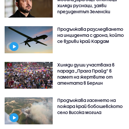
хиляди руснаци, заяви
президентът Зеленски
Продължава разследването
на инцидента с дрона, който
се взриви край Кардам
Хиляди души участваха в
парада „Прага Прайд“ в
памет на жертвите от
атентата в Берлин
Продължава гасенето на
пожара край бобошевското
село Висока могила