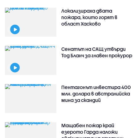
Локализираха двата
пожара, които горят в
област Хасково
Сенатът на САЩ утвърди
Тод Бланч за главен прокурор
Пентагонът инвестира 400
млн. долара в австралийска
мина за скандий
Мащабен пожар край
езерото Гарда наложи