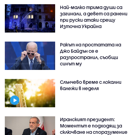
Най-малко трима души са
загинали, а девет са ранени
при руски атаки срещу
Източна Украйна
Ракът на простатата на
Джо Байдън се е
разпространил, съобщи
синът му
Слънчево време с локални
валежи в неделя
Иранският президент:
Моментът е подходящ за
сключване на споразумение