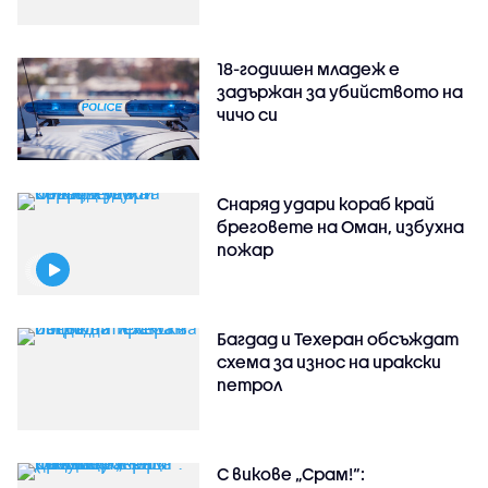
18-годишен младеж е
задържан за убийството на
чичо си
Снаряд удари кораб край
бреговете на Оман, избухна
пожар
Багдад и Техеран обсъждат
схема за износ на иракски
петрол
С викове „Срам!“: