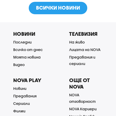
ВСИЧКИ НОВИНИ
НОВИНИ
ТЕЛЕВИЗИЯ
Последни
На живо
Всичко от днес
Лицата на NOVA
Моята новина
Предавания и
сериали
Видео
NOVA PLAY
ОЩЕ ОТ
NOVA
Новини
NOVA
Предавания
отговорност
Сериали
NOVA Кариери
Филми