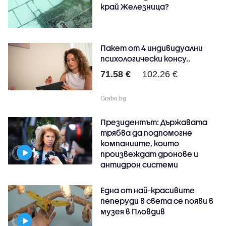
край Железница?
Пакет от 4 индивидуални
психологически консу..
71.58 €
102.26 €
Grabo.bg
Президентът: Държавата
трябва да подпомогне
компаниите, които
произвеждат дронове и
антидрон системи
Една от най-красивите
пеперуди в света се появи в
музея в Пловдив