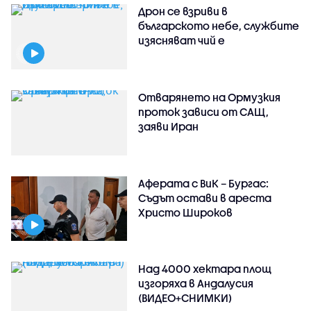
Дрон се взриви в
българското небе, службите
изясняват чий е
Отварянето на Ормузкия
проток зависи от САЩ,
заяви Иран
Аферата с ВиК – Бургас:
Съдът остави в ареста
Христо Широков
Над 4000 хектара площ
изгоряха в Андалусия
(ВИДЕО+СНИМКИ)