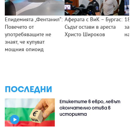
Епидемията „Фентанил”:
Аферата с ВиК – Бургас:
18-
Повечето от
Съдът остави в ареста
зад
употребяващите не
Христо Широков
на 
знаят, че купуват
мощния опиоид
ПОСЛЕДНИ
Етикетите в евро, левът
окончателно отива в
историята