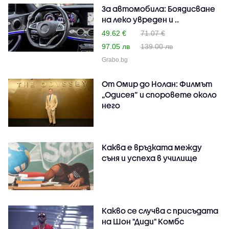
За автомобила: Боядисване
на леко увреден и ..
49.62 €
71.07 €
97.05 лв
139.00 лв
Grabo.bg
От Омир до Нолан: Филмът
„Одисея” и споровете около
него
Каква е връзката между
съня и успеха в училище
Какво се случва с присъдата
на Шон "Диди" Комбс