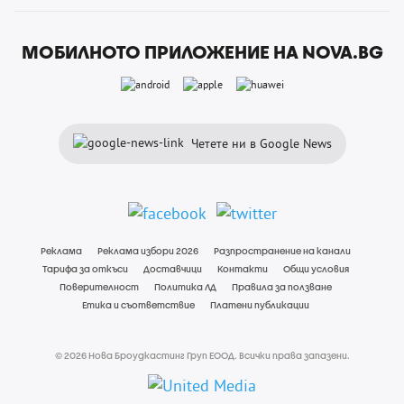
МОБИЛНОТО ПРИЛОЖЕНИЕ НА NOVA.BG
Четете ни в Google News
Реклама
Реклама избори 2026
Разпространение на канали
Тарифа за откъси
Доставчици
Контакти
Общи условия
Поверителност
Политика ЛД
Правила за ползване
Етика и съответствие
Платени публикации
© 2026 Нова Броудкастинг Груп ЕООД. Всички права запазени.