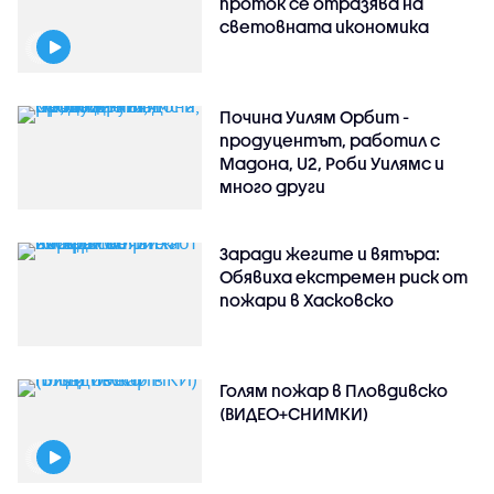
проток се отразява на
световната икономика
Почина Уилям Орбит -
продуцентът, работил с
Мадона, U2, Роби Уилямс и
много други
Заради жегите и вятъра:
Обявиха екстремен риск от
пожари в Хасковско
Голям пожар в Пловдивско
(ВИДЕО+СНИМКИ)