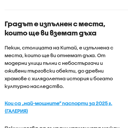
Градът е изпълнен с места,
които ще ви вземат дъха
Пекин, столицата на Китай, е изпълнена с
места, които ще ви отнемат дъха. От
модерни улици пълни с небостъргачи и
оживени търговски обекти, до древни
храмове с хилядолетна история и богато
културно наследство.
Кои са „най-мощните“ паспорти за 2025 г.
(ГАЛЕРИЯ)