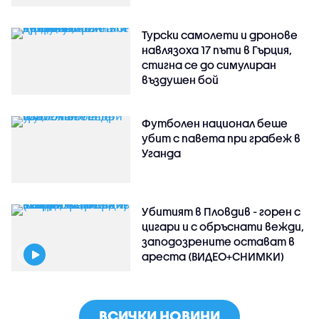
Турски самолети и дронове
навлязоха 17 пъти в Гърция,
стигна се до симулиран
въздушен бой
Футболен национал беше
убит с павета при грабеж в
Уганда
Убитият в Пловдив - горен с
цигари и с обръснати вежди,
заподозрените остават в
ареста (ВИДЕО+СНИМКИ)
ВСИЧКИ НОВИНИ