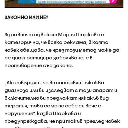
ЗАКОННО ИЛИ НЕ?
Здравният адвокат Мария Шаркова е
категорична, че всяка реклама, в която
човек обещава, че чрез този метод може да
се диагностицира заболяване, е в
противоречие със закона.
„Ако твърдят, че ви поставят някаква
диагноза или ви изследват с този апарат и
включително ви предложат някакъв вид
терапия, това само по себе си вече е
нарушение”, казва Шаркова и
предупреждава, че при такъв преглед човек