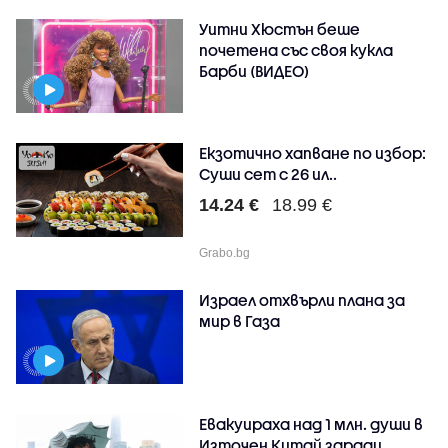
Уитни Хюстън беше
почетена със своя кукла
Барби (ВИДЕО)
Екзотично хапване по избор:
Суши сет с 26 ил..
14.24 €
18.99 €
Grabo.bg
Израел отхвърли плана за
мир в Газа
Евакуираха над 1 млн. души в
Източен Китай заради