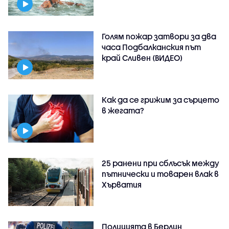
Голям пожар затвори за два
часа Подбалканския път
край Сливен (ВИДЕО)
Как да се грижим за сърцето
в жегата?
25 ранени при сблъсък между
пътнически и товарен влак в
Хърватия
Полицията в Берлин