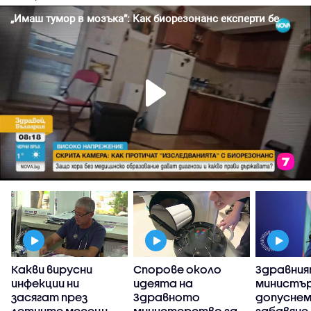
Какви вирусни
Спорове около
Здравни
инфекции ни
идеята на
министър
я
засягат през
Здравното
допуснем
летните месеци
министерство за
забавяне