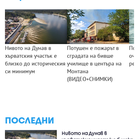
Нивото на Дунав в
Потушен е пожарът в
Пом
хърватския участък е
сградата на бивше
оча
близко до историческия
училище в центъра на
ред
си минимум
Монтана
(ВИДЕО+СНИМКИ)
ПОСЛЕДНИ
Нивото на Дунав в