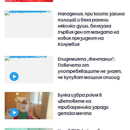
Нападения, при които загина
полицай и бяха ранени
няколко души, белязаха
първия ден от мандата на
новия президент на
Колумбия
Епидемията „Фентанил”:
Повечето от
употребяващите не знаят,
че купуват мощния опиоид
Булка избра рокля в
цветовете на
трибагреника заради
детска мечта