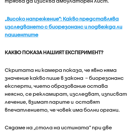
трябва да изисква амбулаторен лист.
„Високо напрежение”: Какво представлява
изследването с биорезонанс и подвежда ли
пациентите
КАКВО ПОКАЗА НАШИЯТ ЕКСПЕРИМЕНТ?
Скритата ни камера показа, че явно няма
значение какво пише в закона – биорезонанс
експерти, чието образование остава
неясно, се рекламират, изследват, изписват
лечение, взимат парите и оставят
впечатлението, че човек има болни органи.
Сядаме на „стола на истината” при две