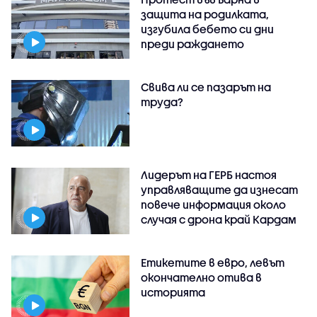
защита на родилката,
изгубила бебето си дни
преди раждането
Свива ли се пазарът на
труда?
Лидерът на ГЕРБ настоя
управляващите да изнесат
повече информация около
случая с дрона край Кардам
Етикетите в евро, левът
окончателно отива в
историята