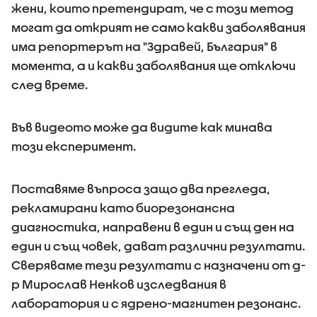
жени, които претендират, че с този метод
могат да открият не само какви заболявания
има репортерът на "Здравей, България" в
момента, а и какви заболявания ще отключи
след време.
Във видеото може да видите как минава
този експеримент.
Поставяме въпроса защо два прегледа,
рекламирани като биорезонансна
диагностика, направени в един и същ ден на
един и същ човек, дават различни резултати.
Сверяваме тези резултати с назначени от д-
р Мирослав Ненков изследвания в
лаборатория и с ядрено-магнитен резонанс.