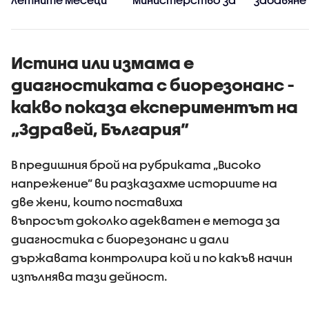
промяна на
пребазир
държавния инвитро
Държавн
център
психиатр
болница 
Истина или измама е
диагностиката с биорезонанс -
какво показа експериментът на
„Здравей, България”
В предишния брой на рубриката „Високо
напрежение” ви разказахме историите на
две жени, които поставиха
въпросът доколко адекватен е метода за
диагностика с биорезонанс и дали
държавата контролира кой и по какъв начин
изпълнява тази дейност.