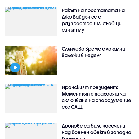
Ракът на простатата на
Джо Байдън се е
разпространил, съобщи
синът му
Слънчево време с локални
валежи в неделя
Иранският президент:
Моментът е подходящ за
сключване на споразумение
със САЩ
Дронове са били засечени
над военен обект в Западна
Германия