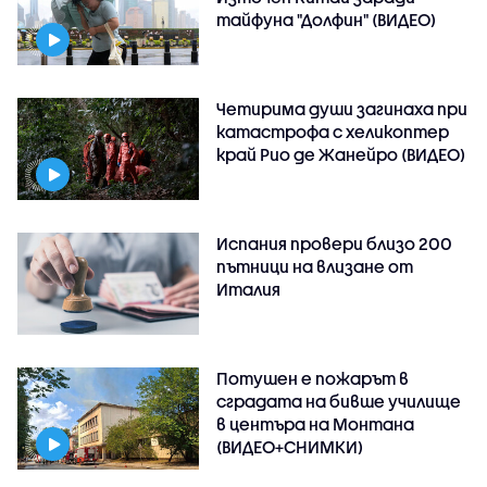
тайфуна "Долфин" (ВИДЕО)
Четирима души загинаха при
катастрофа с хеликоптер
край Рио де Жанейро (ВИДЕО)
Испания провери близо 200
пътници на влизане от
Италия
Потушен е пожарът в
сградата на бивше училище
в центъра на Монтана
(ВИДЕО+СНИМКИ)