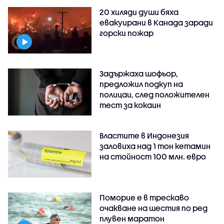
20 хиляди души бяха
евакуирани в Канада заради
горски пожар
Задържаха шофьор,
предложил подкуп на
полицаи, след положителен
тест за кокаин
Властите в Индонезия
заловиха над 1 тон кетамин
на стойност 100 млн. евро
Поморие е в трескаво
очакване на шестия по ред
плувен маратон