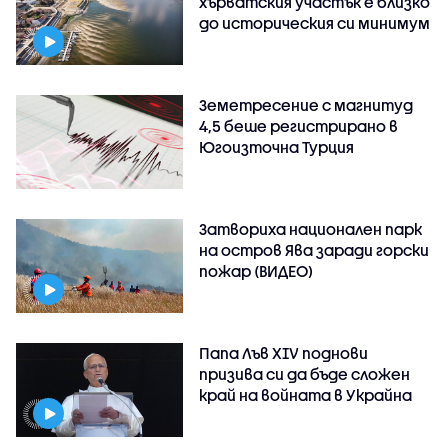
хърватския участък е близко
до историческия си минимум
Земетресение с магнитуд
4,5 беше регистрирано в
Югоизточна Турция
Затвориха национален парк
на остров Ява заради горски
пожар (ВИДЕО)
Папа Лъв XIV поднови
призива си да бъде сложен
край на войната в Украйна