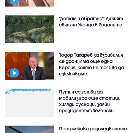
"Дотам и обратно": Дивият
свят на Женда в Родопите
Тодор Тагарев за взривилия
се дрон: Има още една
версия, която не трябва да
изключваме
Путин се готви да
мобилизира още стотици
хиляди руснаци, заяви
президентът Зеленски
Продължава разследването