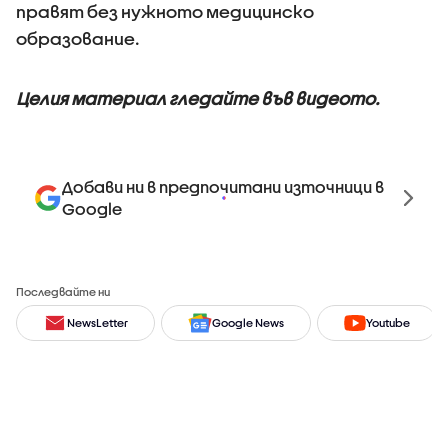
правят без нужното медицинско
образование.
Целия материал гледайте във видеото.
Добави ни в предпочитани източници в
Google
Последвайте ни
NewsLetter
Google News
Youtube