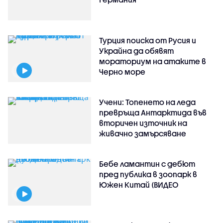
Турция поиска от Русия и
Украйна да обявят
мораториум на атаките в
Черно море
Учени: Топенето на леда
превръща Антарктида във
вторичен източник на
живачно замърсяване
Бебе ламантин с дебют
пред публика в зоопарк в
Южен Китай (ВИДЕО