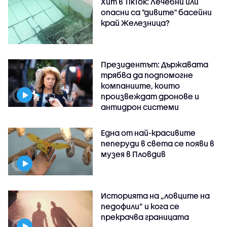
Хит в TikTok: Лечебни или
опасни са "дивите" басейни
край Железница?
Президентът: Държавата
трябва да подпомогне
компаниите, които
произвеждат дронове и
антидрон системи
Една от най-красивите
пеперуди в света се появи в
музея в Пловдив
Историята на „ловците на
педофили” и кога се
прекрачва границата