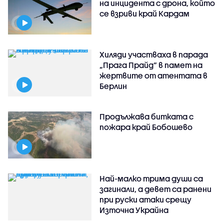
на инцидента с дрона, който
се взриви край Кардам
Хиляди участваха в парада
„Прага Прайд“ в памет на
жертвите от атентата в
Берлин
Продължава битката с
пожара край Бобошево
Най-малко трима души са
загинали, а девет са ранени
при руски атаки срещу
Източна Украйна