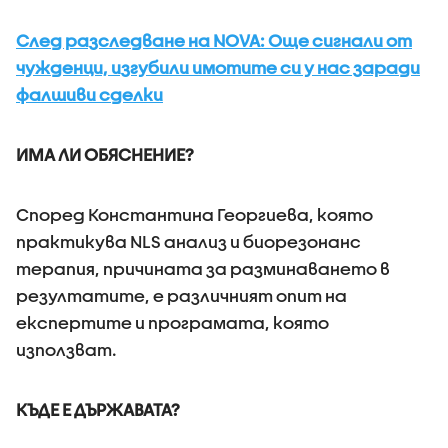
След разследване на NOVA: Още сигнали от
чужденци, изгубили имотите си у нас заради
фалшиви сделки
ИМА ЛИ ОБЯСНЕНИЕ?
Според Константина Георгиева, която
практикува NLS анализ и биорезонанс
терапия, причината за разминаването в
резултатите, е различният опит на
експертите и програмата, която
използват.
КЪДЕ Е ДЪРЖАВАТА?