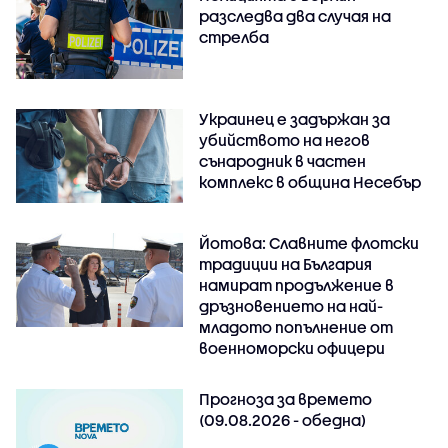
разследва два случая на
стрелба
Украинец е задържан за
убийството на негов
сънародник в частен
комплекс в община Несебър
Йотова: Славните флотски
традиции на България
намират продължение в
дръзновението на най-
младото попълнение от
военноморски офицери
Прогноза за времето
(09.08.2026 - обедна)