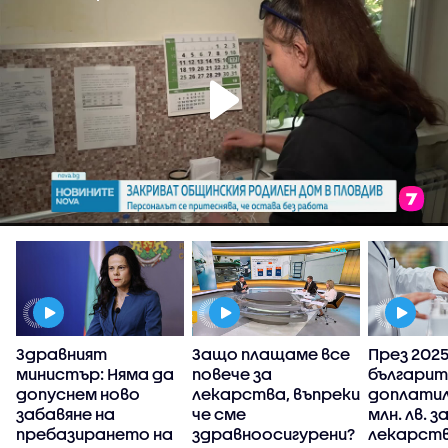
Здравният
Защо плащаме все
През 2025 
министър: Няма да
повече за
българит
у
допуснем ново
лекарства, въпреки
доплатил
забавяне на
че сме
млн. лв. з
пребазирането на
здравноосигурени?
лекарств