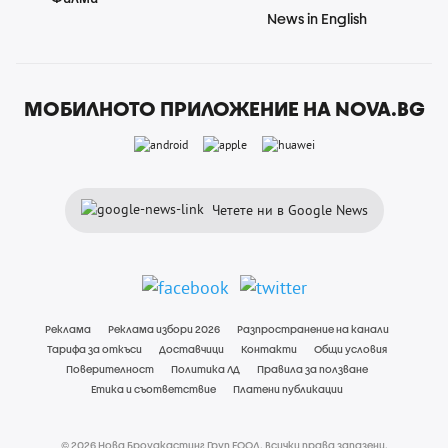
News in English
МОБИЛНОТО ПРИЛОЖЕНИЕ НА NOVA.BG
Четете ни в Google News
Реклама
Реклама избори 2026
Разпространение на канали
Тарифа за откъси
Доставчици
Контакти
Общи условия
Поверителност
Политика ЛД
Правила за ползване
Етика и съответствие
Платени публикации
© 2026 Нова Броудкастинг Груп ЕООД. Всички права запазени.