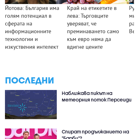
Йотова: България има
Край на етикетите в
Рум
голям потенциал в
лева: Търговците
мин
сферата на
уверяват, че
раб
информационните
преминаването само
Вел
технологии и
към евро няма да
изкуствения интелект
вдигне цените
ПОСЛЕДНИ
Наближава пикът на
метеорния поток Персеиди
Спират продължанието на
"Барби"?