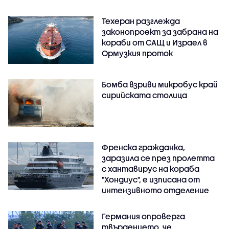
Техеран разглежда
законопроект за забрана на
кораби от САЩ и Израел в
Ормузкия проток
Бомба взриви микробус край
сирийската столица
Френска гражданка,
заразила се през пролетта
с хантавирус на кораба
"Хондиус", е изписана от
интензивното отделение
Германия опроверга
твърдението, че