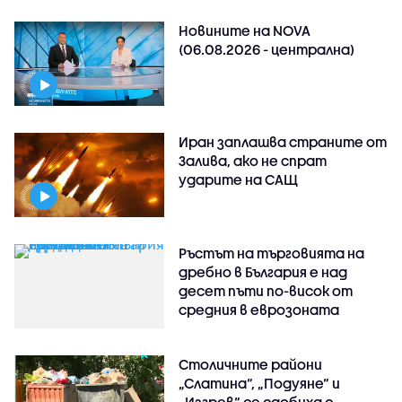
Новините на NOVA
(06.08.2026 - централна)
Иран заплашва страните от
Залива, ако не спрат
ударите на САЩ
Ръстът на търговията на
дребно в България е над
десет пъти по-висок от
средния в еврозоната
Столичните райони
„Слатина“, „Подуяне“ и