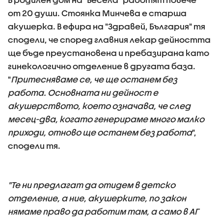
от 20 души. Стоянка Минчева е старша
акушерка. В ефира на "Здравей, България" тя
сподели, че според главния лекар дейността
ще бъде преустановена и пребазирана като
гинекологично отделение в другата база.
"
Притесняваме се, че ще останем без
работа. Основната ни дейност е
акушерството, което означава, че след
месец-два, когато генерираме много малко
приходи, отново ще останем без работа
",
сподели тя.
"Те ни предлагат да отидем в детско
отделение, а ние, акушерките, по закон
нямаме право да работим там, а само в АГ