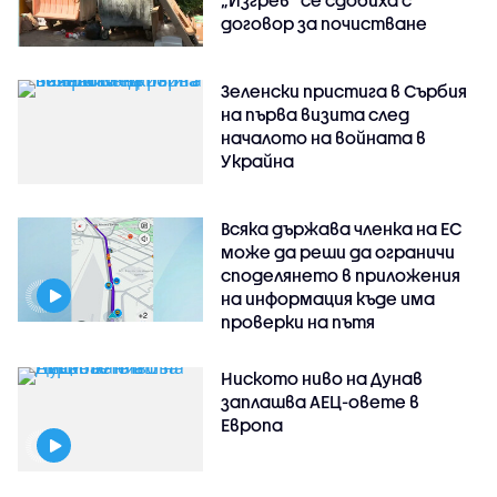
„Изгрев“ се сдобиха с
договор за почистване
Зеленски пристига в Сърбия
на първа визита след
началото на войната в
Украйна
Всяка държава членка на ЕС
може да реши да ограничи
споделянето в приложения
на информация къде има
проверки на пътя
Ниското ниво на Дунав
заплашва АЕЦ-овете в
Европа