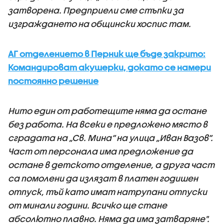
затворена. Предприели сме стъпки за
изграждането на общински хоспис там.
АГ отделението в Перник ще бъде закрито:
Командироват акушерки, докато се намери
постоянно решение
Нито един от работещите няма да остане
без работа. На всеки е предложено място в
сградата на „Св. Мина“ на улица „Иван Вазов“.
Част от персонала има предложение да
остане в детското отделение, а друга част
са помолени да излязат в платен годишен
отпуск, тъй като имат натрупани отпуски
от минали години. Всичко ще стане
абсолютно плавно. Няма да има затваряне".