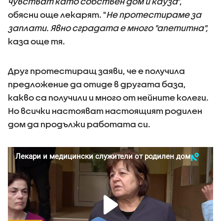
чувстват като собствен дом и кауза
",
обясни още лекарят. "
Не протестираме за
заплати. Явно сградата е много "апетитна",
каза още тя.
Друг протестиращ заяви, че е получила
предложение да отиде в другата база,
какво са получили и много от нейните колеги.
Но всички настояват настоящият родилен
дом да продължи работата си.