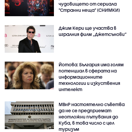
чудовището от сериала
"Странни неща" (СНИМКИ)
Джим Кери ще участва в
игралния филм „Джетсънови“
Йотова: България има голям
потенциал в сферата на
информационните
технологии и изкуствения
интелект
МВнР настоятелно съветва
да не се предприемат
неотложни пътувания до
Куба, в това число с цел
туризъм