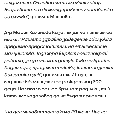
отделение. Отговорът на главния лекар
вчера беше, че с командировъчен лист всичко
се случва"
, допълни Минчева.
Д-р Мария Калинова каза, че заплатите им са
ниски. "
Нашето здравно заведение обслужва
предимно представители на етническите
малцинства. Тези хора вървят пеша покрай
реката, за да стигат дотук. Това са крайно
бедни хора, предимно такива, които не знаят
български език
", допълни тя. И каза, че
годишно в болницата се раждат над 300
деца. Налагало се и да връщат родилки, тъй
като имало заповед да не бъдат приемани.
"На ден минават поне около 20 жени. Ние не