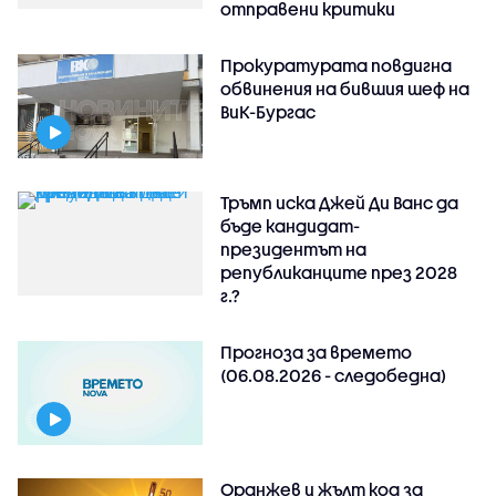
отправени критики
Прокуратурата повдигна
обвинения на бившия шеф на
ВиК-Бургас
Тръмп иска Джей Ди Ванс да
бъде кандидат-
президентът на
републиканците през 2028
г.?
Прогноза за времето
(06.08.2026 - следобедна)
Оранжев и жълт код за