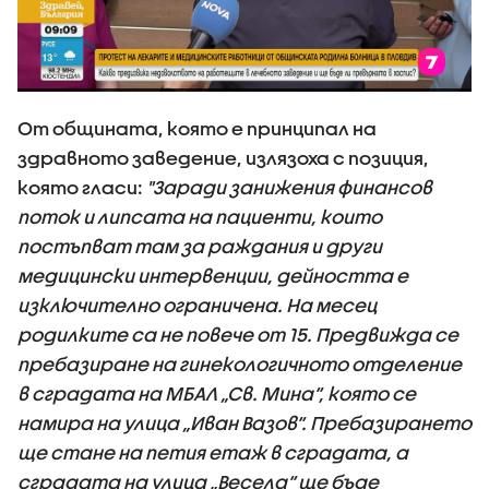
От общината, която е принципал на
здравното заведение, излязоха с позиция,
която гласи:
"Заради занижения финансов
поток и липсата на пациенти, които
постъпват там за раждания и други
медицински интервенции, дейността е
изключително ограничена. На месец
родилките са не повече от 15. Предвижда се
пребазиране на гинекологичното отделение
в сградата на МБАЛ „Св. Мина“, която се
намира на улица „Иван Вазов“. Пребазирането
ще стане на петия етаж в сградата, а
сградата на улица „Весела“ ще бъде