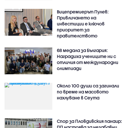
Вицепремиерът Пулев:
Привличането на
инвестиции е ключов
приоритет за
правителството
68 медала за България:
Наградиха учениците ни с
отличия от международни
олимпиади
Около 100 души са загинали
по време на масовото
нахлуване в Сеута
Спор за Пловдивския панаир:
ПП настоява за незабавни