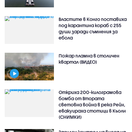
Властите в Конго поставиха
под карантина кораб с 255
души заради съмнения за
ебола
Пожар пламна в столичен
квартал (ВИДЕО)
Откриха 200-килограмова
бомба от Втората
световна война в река Рейн,
евакуираха стотици в Кьолн
(СНИМКИ)
Засилен контрол на вноса на