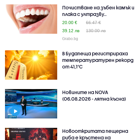
Почистване на зъбен камък и
плака с ултразву..
20.00 €
66.47 €
39.12 лв
130.00 лв
Grabo.bg
В Будапеща регистрираха
температуратурен рекорд
от 41,1°C
Новините на NOVA
(06.08.2026 - лятна късна)
Новооткритата пещерна
риба е кръстена на