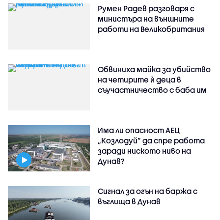
Румен Радев разговаря с
министъра на външните
работи на Великобритания
Обвиниха майка за убийство
на четирите ѝ деца в
съучастничество с баба им
Има ли опасност АЕЦ
„Козлодуй” да спре работа
заради ниското ниво на
Дунав?
Сигнал за огън на баржа с
въглища в Дунав