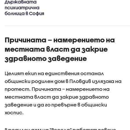
Държавната
психиатрична
болница в София
Причината – намерението на
местната власт да закрие
здравното заведение
Целият екип на единствения останал
общински родилен дом в Пловдив излязоха на
протест. Причината – намерението на
местната власт да закрие здравното
заведение и да го превърне в общински
хоспис.
В родилен дом на "Весела" работят повече