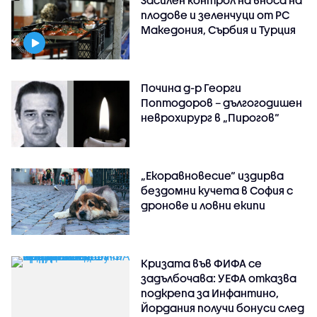
плодове и зеленчуци от РС
Македония, Сърбия и Турция
Почина д-р Георги
Поптодоров – дългогодишен
неврохирург в „Пирогов“
„Екоравновесие“ издирва
бездомни кучета в София с
дронове и ловни екипи
Кризата във ФИФА се
задълбочава: УЕФА отказва
подкрепа за Инфантино,
Йордания получи бонуси след