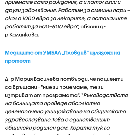
приемаме само раждания, а и патологии и
други заболявания.
Работим за смешни пари –
около 1000 евро за лекарите, а останалите
работят за 500–600 евро"
, обясни д-
р Калинкова.
Медиците от УМБАЛ „Пловдив” излязоха на
протест
Д-р Мария Василева потвърди, че пациенти
са връщани - "ние ги приемаме, те ги
изтриват от програмата". "
Ръководството
на болницата проведе абсолютно
целенасочено унищожаване на общинското
здравеопазване.Това е единственият
общински родилен дом. Хората тук го