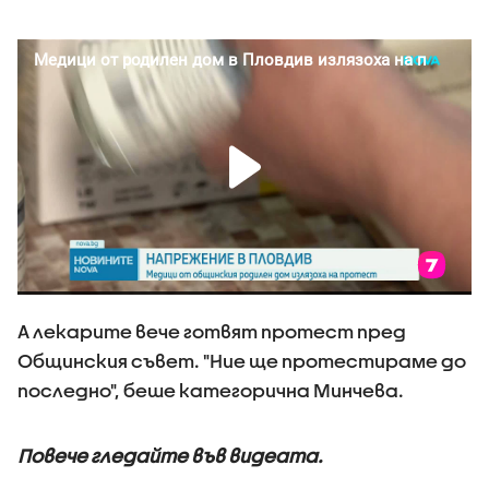
А лекарите вече готвят протест пред
Общинския съвет. "Ние ще протестираме до
последно", беше категорична Минчева.
Повече гледайте във видеата.