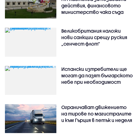
действия, финансовото
министерство чака съда
Великобритания наложи
нови санкции срещу руския
„сенчест флот“
Испански изтребители ще
могат да пазят българското
небе при необходимост
Ограничават движението
на тирове по магистралите
и към Гърция в петък и неделя