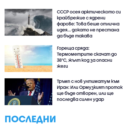
СССР осея арктическото си
крайбрежие с ядрени
фарове: Това беше отлична
идея... докато не престана
да бъде такава
Гореща сряда:
Термометрите скачат до
38°C, жълт код за опасни
жеги
Тръмп с нов ултиматум към
Иран: Или Ормузкият проток
ще бъде отворен, или ще
последва силен удар
ПОСЛЕДНИ