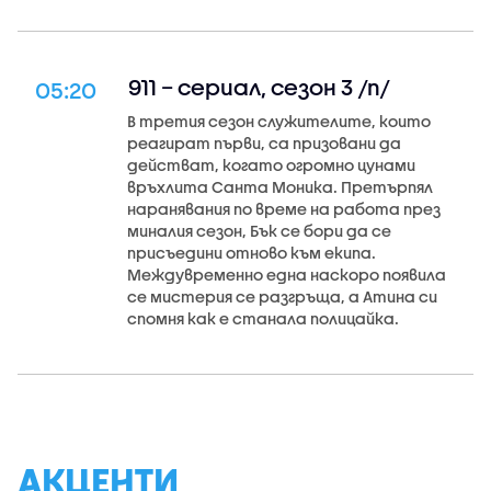
911 – сериал, сезон 3 /п/
05:20
В третия сезон служителите, които
реагират първи, са призовани да
действат, когато огромно цунами
връхлита Санта Моника. Претърпял
наранявания по време на работа през
миналия сезон, Бък се бори да се
присъедини отново към екипа.
Междувременно една наскоро появила
се мистерия се разгръща, а Атина си
спомня как е станала полицайка.
АКЦЕНТИ