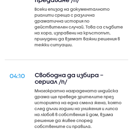
Всеки епизод на документалното
риалити среща с различна
драматична история по
действителен случай. Това са съдбите
на хора, изправени на кръстопът,
принудени да вземат важни решения в
тежки ситуации.
Свободна да избира –
04:10
сериал /п/
Многократно наградената индийска
драма ще преведе зрителите през
историята на една смела жена, която
след дълги години на унижения и липса
на любов в собствения й дом, взима
решение да живее според
собствените си правила.