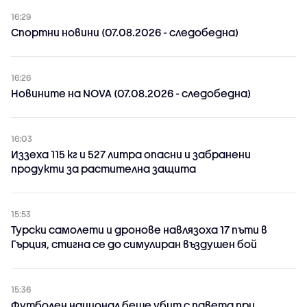
16:29
Спортни новини (07.08.2026 - следобедна)
16:26
Новините на NOVA (07.08.2026 - следобедна)
16:03
Иззеха 115 кг и 527 литра опасни и забранени
продукти за растителна защита
15:53
Турски самолети и дронове навлязоха 17 пъти в
Гърция, стигна се до симулиран въздушен бой
15:36
Футболен национал беше убит с павета при