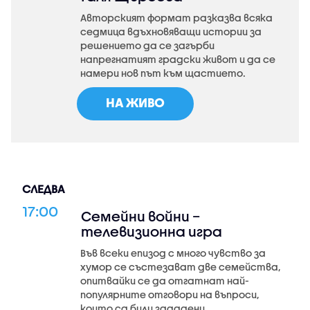
Авторският формат разказва всяка
седмица вдъхновяващи истории за
решението да се загърби
напрегнатият градски живот и да се
намери нов път към щастието.
НА ЖИВО
СЛЕДВА
17:00
Семейни войни –
телевизионна игра
Във всеки епизод с много чувство за
хумор се състезават две семейства,
опитвайки се да отгатнат най-
популярните отговори на въпроси,
които са били зададени