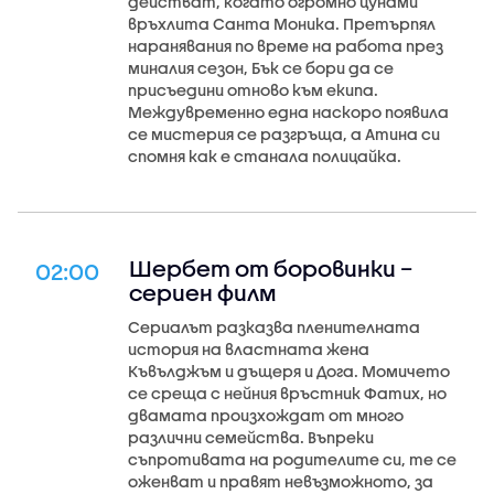
действат, когато огромно цунами
връхлита Санта Моника. Претърпял
наранявания по време на работа през
миналия сезон, Бък се бори да се
присъедини отново към екипа.
Междувременно една наскоро появила
се мистерия се разгръща, а Атина си
спомня как е станала полицайка.
Шербет от боровинки –
02:00
сериен филм
Сериалът разказва пленителната
история на властната жена
Къвълджъм и дъщеря и Дога. Момичето
се среща с нейния връстник Фатих, но
двамата произхождат от много
различни семейства. Въпреки
съпротивата на родителите си, те се
оженват и правят невъзможното, за