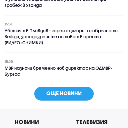
грабеж в Уганда
15:31
Убитият в Пловдив - горен с цигари и с обръснати
вежди, заподозрените остават в ареста
(ВИДЕО+СНИМКИ)
15:29
МВР назначи временно нов директор на ОДМВР-
Бургас
ОЩЕ НОВИНИ
НОВИНИ
ТЕЛЕВИЗИЯ