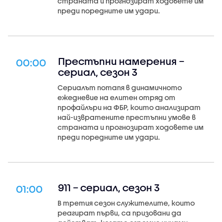
страната и прогнозират ходовете им
преди поредните им удари.
Престъпни намерения –
00:00
сериал, сезон 3
Сериалът потапя в динамичното
ежедневие на елитен отряд от
профайлъри на ФБР, които анализират
най-извратените престъпни умове в
страната и прогнозират ходовете им
преди поредните им удари.
911 – сериал, сезон 3
01:00
В третия сезон служителите, които
реагират първи, са призовани да