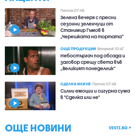
Петък 07:49
Зелена вечеря с пресни
сезонни зеленчуци от
Станимир Гъмов в
„Черешката на тортата“
ОЩЕ ПРОДУКЦИИ
Вторник 10:47
Небостъргач под обсада и
заговор срещу света във
„Великият понеделник“
СДЕЛКА ИЛИ НЕ
Петък 07:49
Силни емоции и сигурна сума
в "Сделка или не"
ОЩЕ НОВИНИ
VESTI.BG ↗