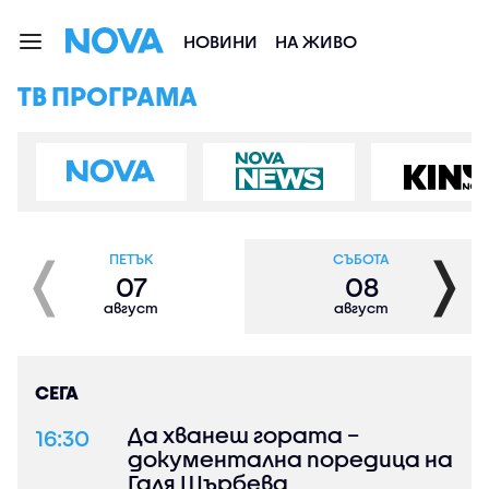
НОВИНИ
НА ЖИВО
ТВ ПРОГРАМА
❬
❭
ПЕТЪК
СЪБОТА
07
08
август
август
СЕГА
Да хванеш гората –
16:30
документална поредица на
Галя Щърбева