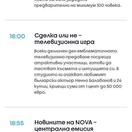
предварително на минимум 100 човека.
Сделка или не –
18:00
телевизионна игра
Всеки делничен ден емблематичното
телевизионно предаване посреща
атрактивни участници, готови да
тестват късмета и интуицията си. В
студиото ги очакват любимият
български актьор Ненчо Балабанов и 24
кутии, криещи суми от 1 цент до 50 000
евро.
Новините на NOVA –
18:55
централна емисия