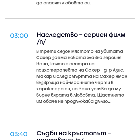
да спасят любовта си.
Наследство – сериен филм
03:00
/п/
В трети сезон мястото на убитата
Сахер заема новата главна героиня
Нана, която е сестра на
психотерапевта на Сахер - д-р Азис.
Макар и след смъртта на Сахер Яман
възвръща най-мрачните черти в
характера си, но Нана успява да му
върне вярата в любовта. Щастието
им обаче не продължава дълго...
Съдби на кръстопът –
03:40
предаване /п/