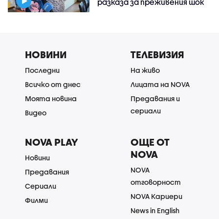
разказа за преживения шок
НОВИНИ
ТЕЛЕВИЗИЯ
Последни
На живо
Всичко от днес
Лицата на NOVA
Моята новина
Предавания и
сериали
Видео
NOVA PLAY
ОЩЕ ОТ
NOVA
Новини
NOVA
Предавания
отговорност
Сериали
NOVA Кариери
Филми
News in English