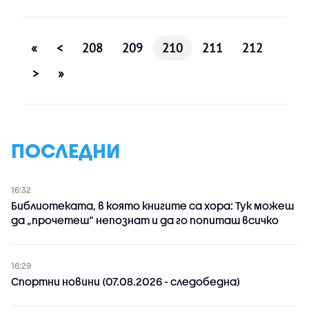
«
<
208
209
210
211
212
>
»
ПОСЛЕДНИ
16:32
Библиотеката, в която книгите са хора: Тук можеш
да „прочетеш“ непознат и да го попиташ всичко
16:29
Спортни новини (07.08.2026 - следобедна)