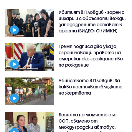
Убитият в Пловдив - горен с
цигари и с обръснати вежди,
заподозрените остават в
ареста (ВИДЕО+СНИМКИ)
Тръмп подписа два указа,
ограничаващи правото на
американско гражданство
по рождение
Убийството в Пловдив: За
какво настояват близките
на жертвата
Бащата на момчето със
СОП, свалено от
междуградски автобус,