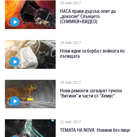
30 май 2017
НАСА прави дързък опит да
„докосне“ Слънцето
(СНИМКИ+ВИДЕО)
29 май 2017
Нови идеи за борба с войната по
пътищата
29 май 2017
Нови ремонти затварят тунела
"Витиня" и части от "Хемус"
21 май 2017
ТЕМАТА НА NOVA: Новини без лице