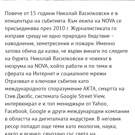
Повече от 15 години Николай Василковски е в
епицентъра на събитията. Към екипа на NOVA се
присъединява през 2010 г. Журналистиката го
изправя срещу не едно природно бедствие –
наводнения, земетресения и пожари. Именно
затова обича да казва, че върви винаги по следите
на бурята. Николай Василковски е човекът в
нюзрума на NOVA, който работи и по теми в
сферата на Интернет и социалните мрежи.
Отразявал е ключови събития като
международното споразумение АКТА, смъртта на
Стив Джобс, системата Google Street View,
интервюирал е и топ мениджъри от Yahoo,
Facebook, Google и други международни компании
в областта на дигиталната индустрия. В неговия
ресор попадат още теми като екология, наука,
както и всичко, свързано със света на