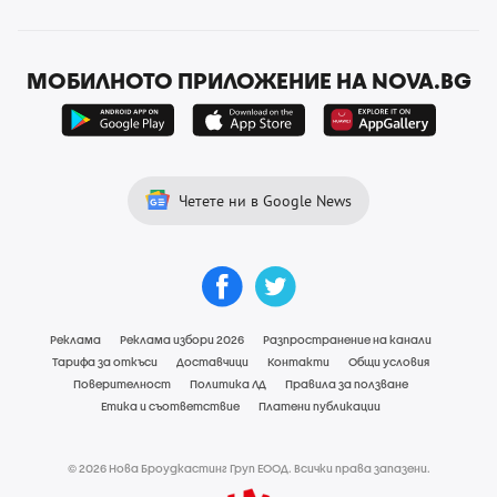
МОБИЛНОТО ПРИЛОЖЕНИЕ НА NOVA.BG
Четете ни в Google News
Реклама
Реклама избори 2026
Разпространение на канали
Тарифа за откъси
Доставчици
Контакти
Общи условия
Поверителност
Политика ЛД
Правила за ползване
Етика и съответствие
Платени публикации
© 2026 Нова Броудкастинг Груп ЕООД. Всички права запазени.