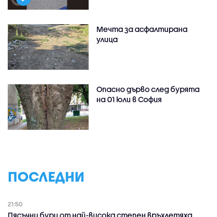
Мечта за асфалтирана
улица
Опасно дърво след бурята
на 01 юли в София
ПОСЛЕДНИ
21:50
Пясъчни бури от най-висока степен връхлетяха