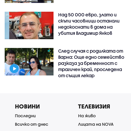
Над 50 000 евро, злато и
скъпи часовници останали
недокоснати в дома на
убития Владимир Янков
След случая с родилката от
Варна: Още едно семейство
разказа за бременност с
трагичен край, проследена
от същия лекар
НОВИНИ
ТЕЛЕВИЗИЯ
Последни
На живо
Всичко от днес
Лицата на NOVA