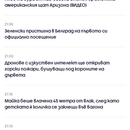
американския щат Аризона (ВИДЕО)
21:36
Зеленски пристигна в Белград на първото си
официално посещение
21:30
Дронове с изкуствен интелект ще откриват
горски пожари, бушуващи под короните на
дървета
21:18
Майка беше влачена 45 метра от влак, след като
детската ѝ количка се заклещи във вагона
21:10