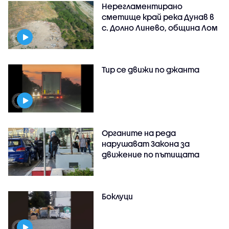
Нерегламентирано
сметище край река Дунав в
с. Долно Линево, община Лом
Тир се движи по джанта
Органите на реда
нарушават Закона за
движение по пътищата
Боклуци