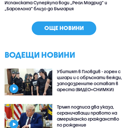
Испанската Суперкупа води „Реал Мадрид“ и
„Барселона“ близо до България
ОЩЕ НОВИНИ
ВОДЕЩИ НОВИНИ
Убитият в Пловдив - горен с
цигари и с обръснати вежди,
заподозрените остават в
ареста (ВИДЕО+СНИМКИ)
Тръмп подписа два указа,
ограничаващи правото на
американско гражданство
по рождение