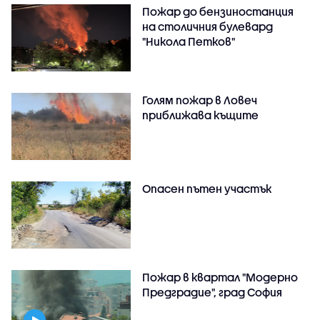
Пожар до бензиностанция
на столичния булевард
"Никола Петков"
Голям пожар в Ловеч
приближава къщите
Опасен пътен участък
Пожар в квартал "Модерно
Предградие", град София