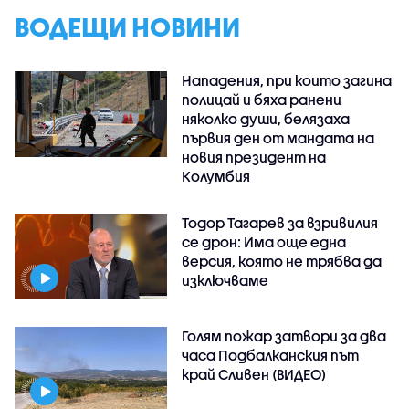
ВОДЕЩИ НОВИНИ
Нападения, при които загина
полицай и бяха ранени
няколко души, белязаха
първия ден от мандата на
новия президент на
Колумбия
Тодор Тагарев за взривилия
се дрон: Има още една
версия, която не трябва да
изключваме
Голям пожар затвори за два
часа Подбалканския път
край Сливен (ВИДЕО)