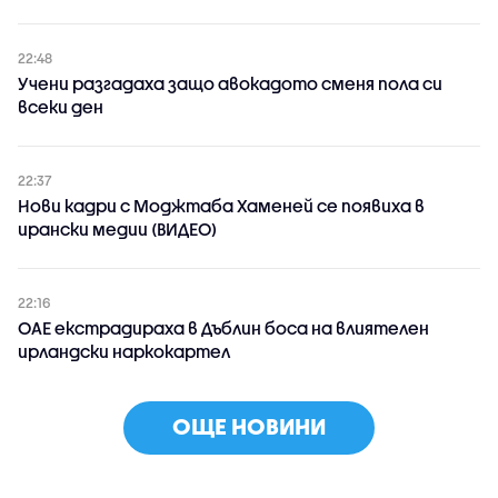
22:48
Учени разгадаха защо авокадото сменя пола си
всеки ден
22:37
Нови кадри с Моджтаба Хаменей се появиха в
ирански медии (ВИДЕО)
22:16
ОАЕ екстрадираха в Дъблин боса на влиятелен
ирландски наркокартел
ОЩЕ НОВИНИ