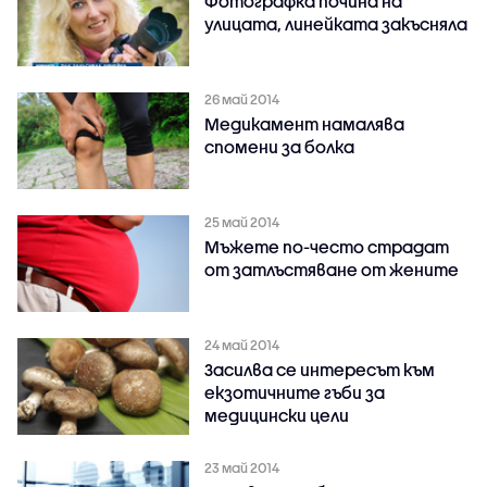
Фотографка почина на
улицата, линейката закъсняла
26 май 2014
Медикамент намалява
спомени за болка
25 май 2014
Мъжете по-често страдат
от затлъстяване от жените
24 май 2014
Засилва се интересът към
екзотичните гъби за
медицински цели
23 май 2014