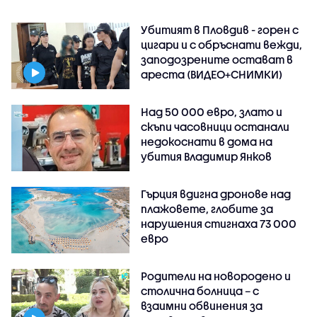
Убитият в Пловдив - горен с
цигари и с обръснати вежди,
заподозрените остават в
ареста (ВИДЕО+СНИМКИ)
Над 50 000 евро, злато и
скъпи часовници останали
недокоснати в дома на
убития Владимир Янков
Гърция вдигна дронове над
плажовете, глобите за
нарушения стигнаха 73 000
евро
Родители на новородено и
столична болница – с
взаимни обвинения за