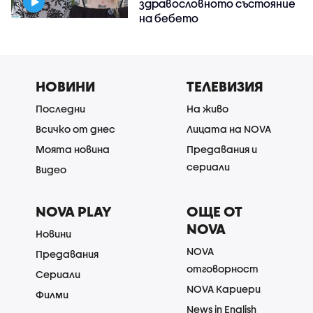
здравословното състояние
на бебето
НОВИНИ
ТЕЛЕВИЗИЯ
Последни
На живо
Всичко от днес
Лицата на NOVA
Моята новина
Предавания и
сериали
Видео
NOVA PLAY
ОЩЕ ОТ
NOVA
Новини
NOVA
Предавания
отговорност
Сериали
NOVA Кариери
Филми
News in English