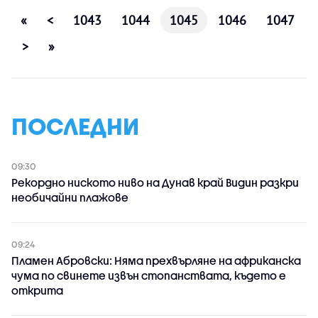
«
<
1043
1044
1045
1046
1047
>
»
ПОСЛЕДНИ
09:30
Рекордно ниското ниво на Дунав край Видин разкри
необичайни плажове
09:24
Пламен Абровски: Няма прехвърляне на африканска
чума по свинете извън стопанствата, където е
открита