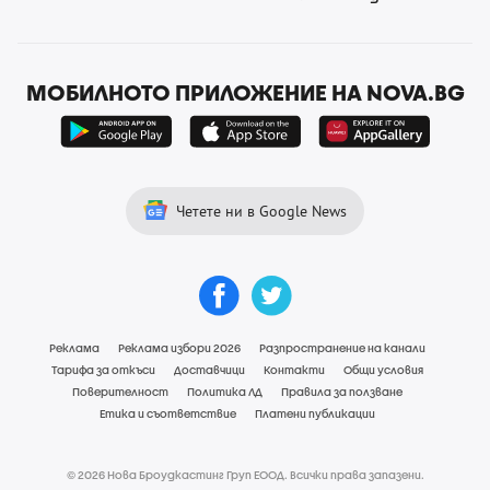
МОБИЛНОТО ПРИЛОЖЕНИЕ НА NOVA.BG
Четете ни в Google News
Реклама
Реклама избори 2026
Разпространение на канали
Тарифа за откъси
Доставчици
Контакти
Общи условия
Поверителност
Политика ЛД
Правила за ползване
Етика и съответствие
Платени публикации
© 2026 Нова Броудкастинг Груп ЕООД. Всички права запазени.