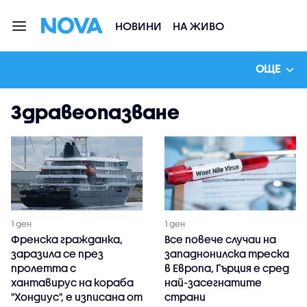
НОВИНИ
НА ЖИВО
ОЩЕ
Здравеопазване
1 ден
1 ден
Френска гражданка,
Все повече случаи на
заразила се през
западнонилска треска
пролетта с
в Европа, Гърция е сред
хантавирус на кораба
най-засегнатите
"Хондиус", е изписана от
страни