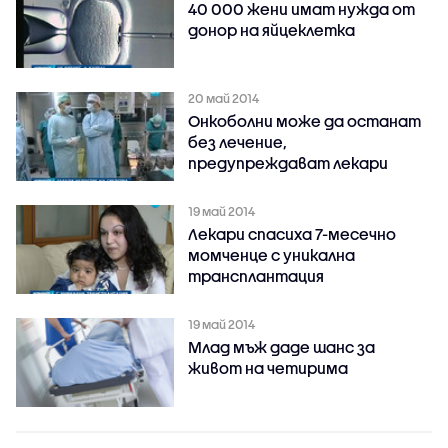
40 000 жени имат нужда от
донор на яйцеклетка
20 май 2014
Онкоболни може да останат
без лечение,
предупреждават лекари
19 май 2014
Лекари спасиха 7-месечно
момченце с уникална
трансплантация
19 май 2014
Млад мъж даде шанс за
живот на четирима