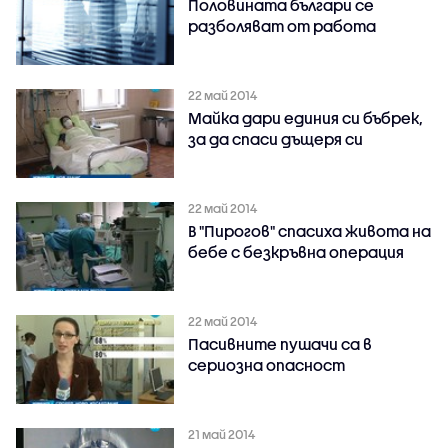
Половината българи се
разболяват от работа
22 май 2014
Майка дари единия си бъбрек,
за да спаси дъщеря си
22 май 2014
В "Пирогов" спасиха живота на
бебе с безкръвна операция
22 май 2014
Пасивните пушачи са в
сериозна опасност
21 май 2014