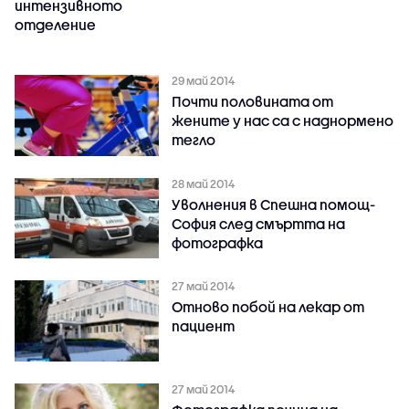
интензивното
отделение
29 май 2014
Почти половината от
жените у нас са с наднормено
тегло
28 май 2014
Уволнения в Спешна помощ-
София след смъртта на
фотографка
27 май 2014
Отново побой на лекар от
пациент
27 май 2014