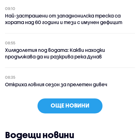
09:10
Най-застрашени от западнонилска треска са
хората над 60 години и тези с имунен дефицит
08:55
Хилядолетия под водата: Какви находки
продължава да ни разкрива река Дунав
08:35
Откриха ловния сезон за прелетен дивеч
ОЩЕ НОВИНИ
Водещи новини