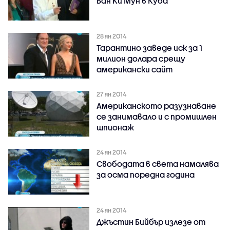
Бан Ки Мун в Куба
28 ян 2014
Тарантино заведе иск за 1
милион долара срещу
американски сайт
27 ян 2014
Американското разузнаване
се занимавало и с промишлен
шпионаж
24 ян 2014
Свободата в света намалява
за осма поредна година
24 ян 2014
Джъстин Бийбър излезе от