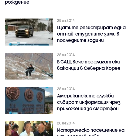
рождение
29 ян 2014
Щатите регистрират една
от най-студените зими в
последните години
28 ян 2014
В САЩ вече предлагат ски
ваканции в Северна Корея
28 ян 2014
Американските служби
събират информация чрез
приложения за смартфон
28 ян 2014
Историческо посещение на