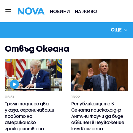
НОВИНИ
НА ЖИВО
ОЩЕ
Отвъд Океана
06:51
16:22
Тръмп подписа два
Републиканците в
указа, ограничаващи
Сената поискаха д-р
правото на
Антъни Фаучи да бъде
американско
обвинен в неуважение
гражданство по
към Конгреса