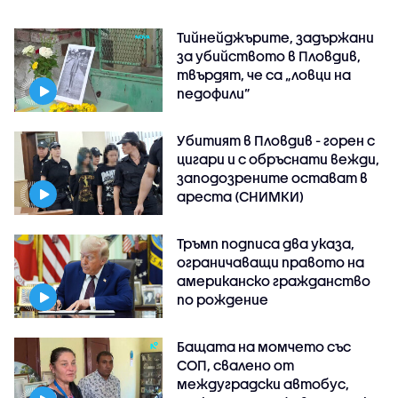
Тийнейджърите, задържани
за убийството в Пловдив,
твърдят, че са „ловци на
педофили”
Убитият в Пловдив - горен с
цигари и с обръснати вежди,
заподозрените остават в
ареста (СНИМКИ)
Тръмп подписа два указа,
ограничаващи правото на
американско гражданство
по рождение
Бащата на момчето със
СОП, свалено от
междуградски автобус,