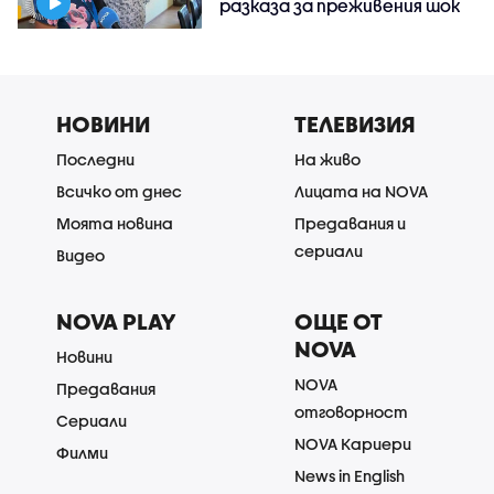
разказа за преживения шок
НОВИНИ
ТЕЛЕВИЗИЯ
Последни
На живо
Всичко от днес
Лицата на NOVA
Моята новина
Предавания и
сериали
Видео
NOVA PLAY
ОЩЕ ОТ
NOVA
Новини
NOVA
Предавания
отговорност
Сериали
NOVA Кариери
Филми
News in English