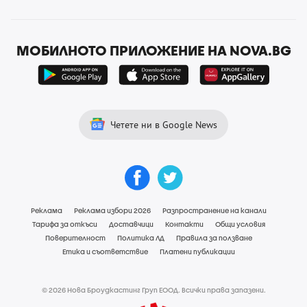
МОБИЛНОТО ПРИЛОЖЕНИЕ НА NOVA.BG
Четете ни в Google News
Реклама
Реклама избори 2026
Разпространение на канали
Тарифа за откъси
Доставчици
Контакти
Общи условия
Поверителност
Политика ЛД
Правила за ползване
Етика и съответствие
Платени публикации
© 2026 Нова Броудкастинг Груп ЕООД. Всички права запазени.