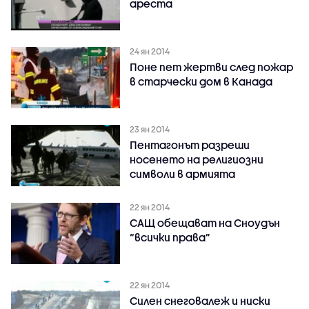
ареста
24 ян 2014
Поне пет жертви след пожар
в старчески дом в Канада
23 ян 2014
Пентагонът разреши
носенето на религиозни
символи в армията
22 ян 2014
САЩ обещават на Сноудън
“всички права”
22 ян 2014
Силен снеговалеж и ниски