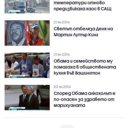
температури отново
предизвикаха хаос в САЩ
21 ян 2014
Светът отбеляза Деня на
Мартин Лутър Кинг
21 ян 2014
Обама и семейството му
помагаха в обществената
кухня във Вашингтон
20 ян 2014
Според Обама алкохолът е
по-опасен за здравето от
марихуаната