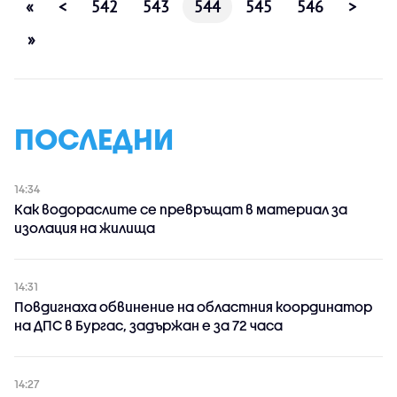
«
<
542
543
544
545
546
>
»
ПОСЛЕДНИ
14:34
Как водораслите се превръщат в материал за
изолация на жилища
14:31
Повдигнаха обвинение на областния координатор
на ДПС в Бургас, задържан е за 72 часа
14:27