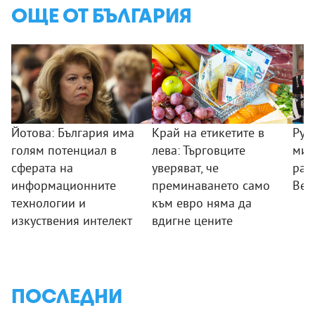
ОЩЕ ОТ БЪЛГАРИЯ
Йотова: България има
Край на етикетите в
Рум
голям потенциал в
лева: Търговците
мин
сферата на
уверяват, че
раб
информационните
преминаването само
Вел
технологии и
към евро няма да
изкуствения интелект
вдигне цените
ПОСЛЕДНИ