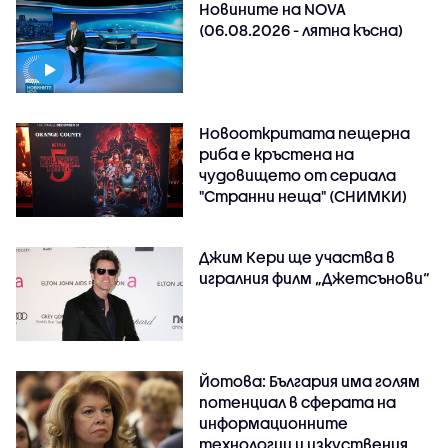
Новините на NOVA
(06.08.2026 - лятна късна)
Новооткритата пещерна
риба е кръстена на
чудовището от сериала
"Странни неща" (СНИМКИ)
Джим Кери ще участва в
игралния филм „Джетсънови“
Йотова: България има голям
потенциал в сферата на
информационните
технологии и изкуствения