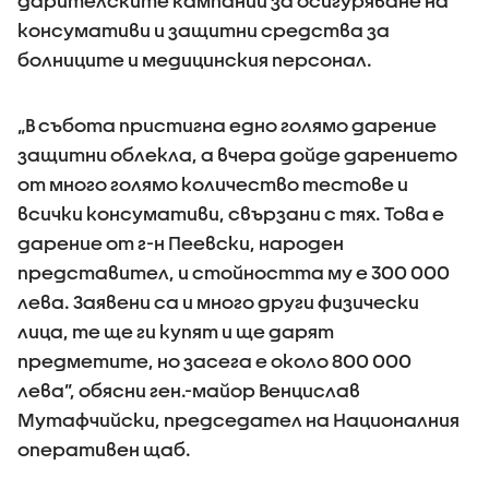
дарителските кампании за осигуряване на
консумативи и защитни средства за
болниците и медицинския персонал.
„В събота пристигна едно голямо дарение
защитни облекла, а вчера дойде дарението
от много голямо количество тестове и
всички консумативи, свързани с тях. Това е
дарение от г-н Пеевски, народен
представител, и стойността му е 300 000
лева. Заявени са и много други физически
лица, те ще ги купят и ще дарят
предметите, но засега е около 800 000
лева”, обясни ген.-майор Венцислав
Мутафчийски, председател на Националния
оперативен щаб.