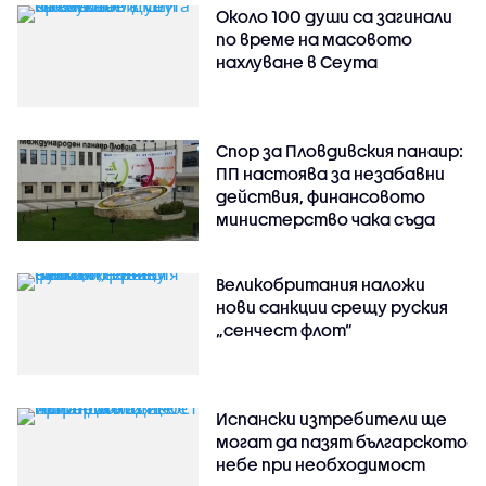
Около 100 души са загинали
по време на масовото
нахлуване в Сеута
Спор за Пловдивския панаир:
ПП настоява за незабавни
действия, финансовото
министерство чака съда
Великобритания наложи
нови санкции срещу руския
„сенчест флот“
Испански изтребители ще
могат да пазят българското
небе при необходимост