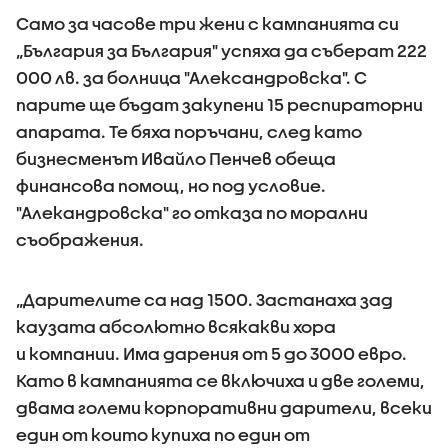
Само за часове три жени с кампанията си
„България за България" успяха да съберат 222
000 лв. за болница "Александровска". С
парите ще бъдат закупени 15 респираторни
апарата. Те бяха поръчани, след като
бизнесменът Ивайло Пенчев обеща
финансова помощ, но под условие.
"Алекандровска" го отказа по морални
съображения.
„Дарителите са над 1500. Застанаха зад
каузата абсолютно всякакви хора
и компании. Има дарения от 5 до 3000 евро.
Като в кампанията се включиха и две големи,
двама големи корпоративни дарители, всеки
един от които купиха по един от