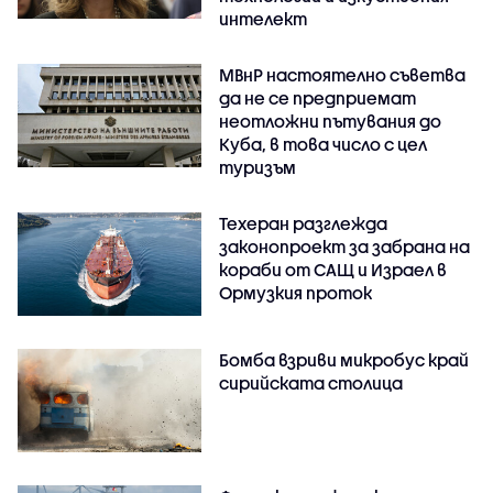
интелект
МВнР настоятелно съветва
да не се предприемат
неотложни пътувания до
Куба, в това число с цел
туризъм
Техеран разглежда
законопроект за забрана на
кораби от САЩ и Израел в
Ормузкия проток
Бомба взриви микробус край
сирийската столица