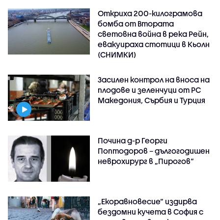
Откриха 200-килограмова
бомба от Втората
световна война в река Рейн,
евакуираха стотици в Кьолн
(СНИМКИ)
Засилен контрол на вноса на
плодове и зеленчуци от РС
Македония, Сърбия и Турция
Почина д-р Георги
Поптодоров – дългогодишен
неврохирург в „Пирогов“
„Екоравновесие“ издирва
бездомни кучета в София с