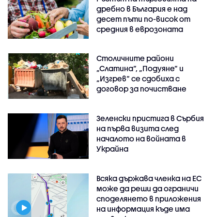
дребно в България е над
десет пъти по-висок от
средния в еврозоната
Столичните райони
„Слатина“, „Подуяне“ и
„Изгрев“ се сдобиха с
договор за почистване
Зеленски пристига в Сърбия
на първа визита след
началото на войната в
Украйна
Всяка държава членка на ЕС
може да реши да ограничи
споделянето в приложения
на информация къде има