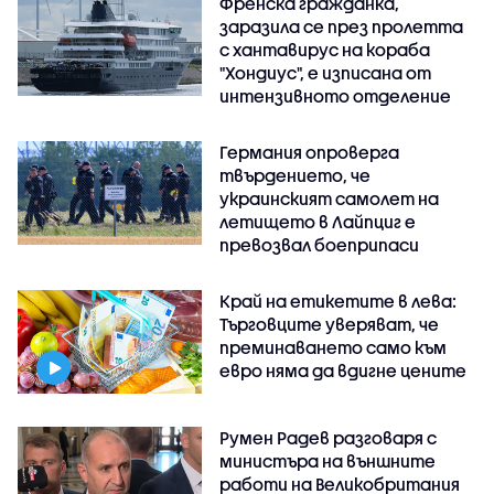
Френска гражданка,
заразила се през пролетта
с хантавирус на кораба
"Хондиус", е изписана от
интензивното отделение
Германия опроверга
твърдението, че
украинският самолет на
летището в Лайпциг е
превозвал боеприпаси
Край на етикетите в лева:
Търговците уверяват, че
преминаването само към
евро няма да вдигне цените
Румен Радев разговаря с
министъра на външните
работи на Великобритания