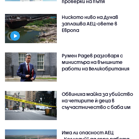
проверки на пътя
Ниското ниво на Дунав
заплашва АЕЦ-овете в
Европа
Румен Радев разговаря с
министъра на външните
работи на Великобритания
Обвиниха майка за убийство
на четирите ѝ деца в
съучастничество с баба им
Има ли опасност АЕЦ