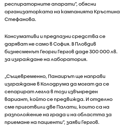
респираторните апарати”, обясни
организаторката на кампанията Кръстина
Стефанова.
Консумативи и предпазни средства се
даряват не само в София. В Пловдив
бизнесменът Георги Гергов даде 300 000 лв.
за изграждане на лаборатория.
„Същевременно, Панаирът ще направи
изграждане в Колодрума да могат да се
сепарират легла в този извънреден
вариант, който се предвижда. И отделно
сме приготвили две Палати, които са на
разположение на града и на областта за
приемане на пациенти”, заяви Гергов.