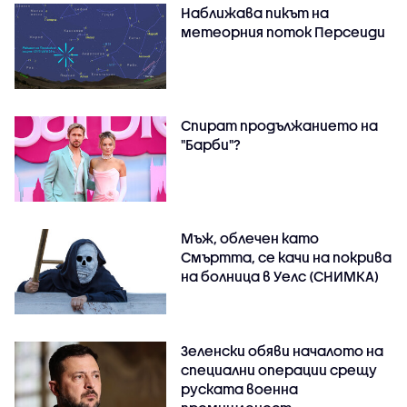
Наближава пикът на
метеорния поток Персеиди
Спират продължанието на
"Барби"?
Мъж, облечен като
Смъртта, се качи на покрива
на болница в Уелс (СНИМКА)
Зеленски обяви началото на
специални операции срещу
руската военна