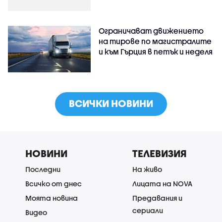
Ограничават движението
на тирове по магистралите
и към Гърция в петък и неделя
ВСИЧКИ НОВИНИ
НОВИНИ
ТЕЛЕВИЗИЯ
Последни
На живо
Всичко от днес
Лицата на NOVA
Моята новина
Предавания и
сериали
Видео