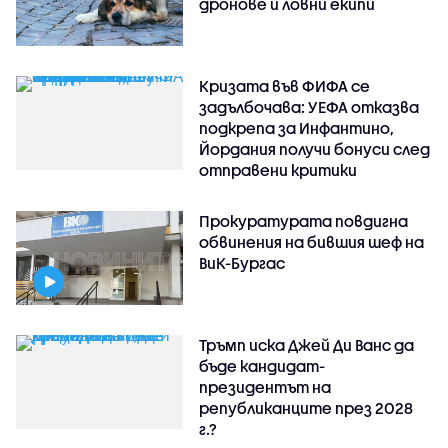
дронове и ловни екипи
Кризата във ФИФА се
задълбочава: УЕФА отказва
подкрепа за Инфантино,
Йордания получи бонуси след
отправени критики
Прокуратурата повдигна
обвинения на бившия шеф на
ВиК-Бургас
Тръмп иска Джей Ди Ванс да
бъде кандидат-
президентът на
републиканците през 2028
г.?