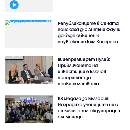
Републиканците в Сената
поискаха д-р Антъни Фаучи
да бъде обвинен в
неуважение към Конгреса
Вицепремиерът Пулев:
Привличането на
инвестиции е ключов
приоритет за
правителството
68 медала за България:
Наградиха учениците ни с
отличия от международни
олимпиади