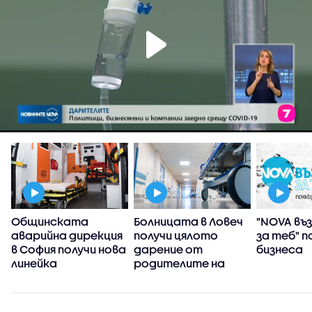
Общинската
Болницата в Ловеч
"NOVA в
аварийна дирекция
получи цялото
за теб" п
в София получи нова
дарение от
бизнеса
линейка
родителите на
братя Домусчиеви