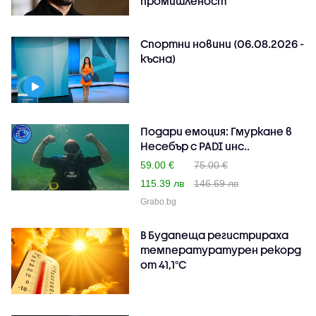
промишленост
Спортни новини (06.08.2026 -
късна)
Подари емоция: Гмуркане в
Несебър с PADI инс..
59.00 €
75.00 €
115.39 лв
146.69 лв
Grabo.bg
В Будапеща регистрираха
температуратурен рекорд
от 41,1°C