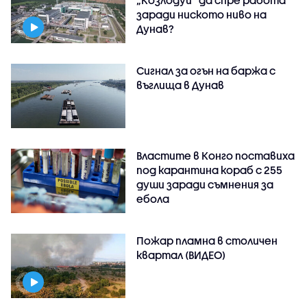
„Козлодуй” да спре работа
заради ниското ниво на
Дунав?
Сигнал за огън на баржа с
въглища в Дунав
Властите в Конго поставиха
под карантина кораб с 255
души заради съмнения за
ебола
Пожар пламна в столичен
квартал (ВИДЕО)