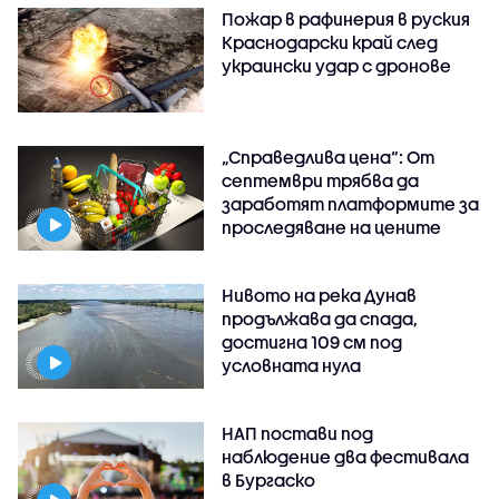
Пожар в рафинерия в руския
Краснодарски край след
украински удар с дронове
„Справедлива цена“: От
септември трябва да
заработят платформите за
проследяване на цените
Нивото на река Дунав
продължава да спада,
достигна 109 см под
условната нула
НАП постави под
наблюдение два фестивала
в Бургаско