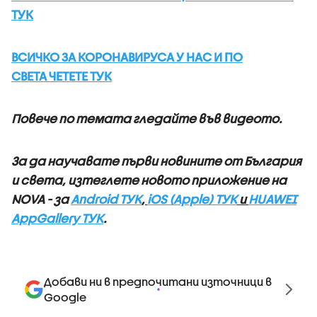
ТУК
ВСИЧКО ЗА КОРОНАВИРУСА У НАС И ПО
СВЕТА ЧЕТЕТЕ ТУК
Повече по темата гледайте във видеото.
За да научавате първи новините от България
и света, изтеглете новото приложение на
NOVA - за
Android ТУК
,
iOS (Apple) ТУК
и
HUAWEI
AppGallery ТУК
.
Добави ни в предпочитани източници в
Google