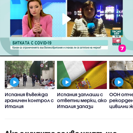
Испания въвежда
Испания заплаши с
ООН отч
граничен контрол с
ответни мерки, ако
рекорден
Италия
Италия запази
цивилни 
граничния контрол
Украйна о
между двете
насам
държави