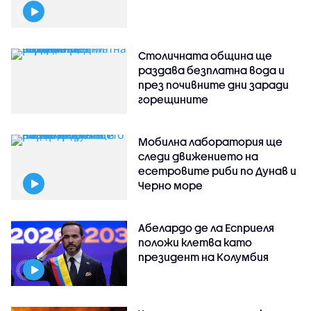
Столичната община ще
раздава безплатна вода и
през почивните дни заради
горещините
Мобилна лаборатория ще
следи движението на
есетровите риби по Дунав и
Черно море
Абелардо де ла Есприеля
положи клетва като
президент на Колумбия