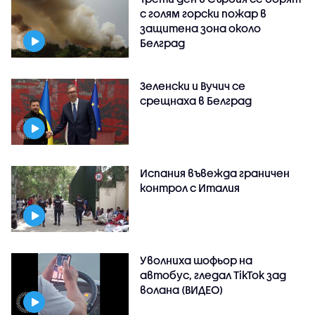
с голям горски пожар в
защитена зона около
Белград
Зеленски и Вучич се
срещнаха в Белград
Испания въвежда граничен
контрол с Италия
Уволниха шофьор на
автобус, гледал TikTok зад
волана (ВИДЕО)