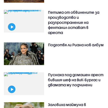
Петима от обвинените за
производство и
разпространение на
фентанил остават в
ареста
Подготвя ли Риана нов албум
Пуснаха под домашен арест
бившия шеф на ВиК-Бургас и
двамата му подчинени
Заловиха маймуна в