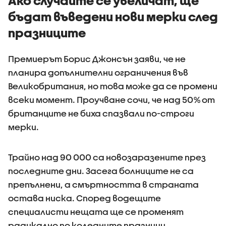
Ако случаите се увеличат, ще
бъдат въведени нови мерки след
празниците
Премиерът Борис Джонсън заяви, че не
планира допълнителни ограничения във
Великобритания, но това може да се промени
всеки момент. Проучване сочи, че над 50% от
британците не биха спазвали по-строги
мерки.
Трайно над 90 000 са новозаразените през
последните дни. Засега болниците не са
препълнени, а смъртността в страната
остава ниска. Според водещите
специалисти нещата ще се променят
радикално по коледните празници.