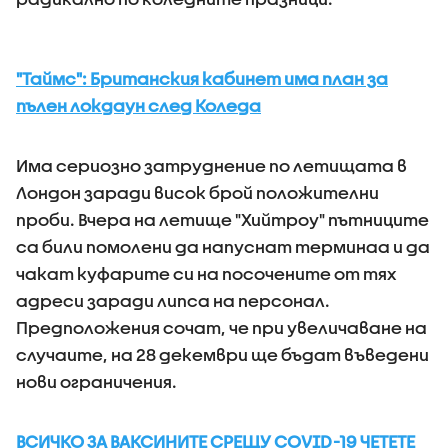
"Таймс": Британския кабинет има план за
пълен локдаун след Коледа
Има сериозно затруднение по летищата в
Лондон заради висок брой положителни
проби. Вчера на летище "Хийтроу" пътниците
са били помолени да напуснат терминаа и да
чакат куфарите си на посочените от тях
адреси заради липса на персонал.
Предположения сочат, че при увеличаване на
случаите, на 28 декември ще бъдат въведени
нови ограничения.
ВСИЧКО ЗА ВАКСИНИТЕ СРЕЩУ COVID-19 ЧЕТЕТЕ