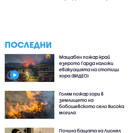
ПОСЛЕДНИ
Мащабен пожар край
езерото Гарда наложи
евакуацията на стотици
хора (ВИДЕО)
Голям пожар гори в
землището на
бобошевското село Висока
могила
Почина бащата на Лионел