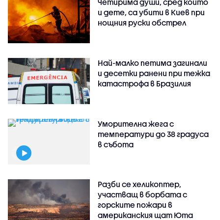
Четирима души, сред които
и дете, са убити в Киев при
нощния руски обстрел
Най-малко петима загинали
и десетки ранени при тежка
катастрофа в Бразилия
Уморителна жега с
температури до 38 градуса
в събота
Разби се хеликоптер,
участващ в борбата с
горските пожари в
американския щат Юта