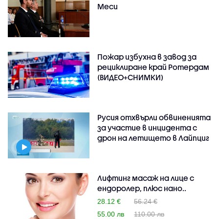
Меси
Пожар избухна в завод за
рециклиране край Ротердам
(ВИДЕО+СНИМКИ)
Русия отхвърли обвиненията
за участие в инцидента с
дрон на летището в Лайпциг
Лифтинг масаж на лице с
ендоролер, плюс нано..
28.12 €
56.24 €
55.00 лв
110.00 лв