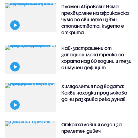
Пламен Абровски: Няма
прехвърляне на африканска
чума по свинете извън
стопанствата, където е
открита
Най-застрашени от
западнонилска треска са
хората над 60 години и тези
с имунен дефицит
Хилядолетия под водата:
Какви находки продължава
да ни разкрива река Дунав
Откриха ловния сезон за
прелетен дивеч