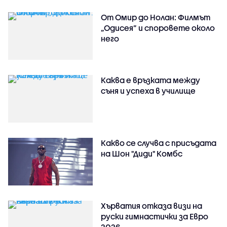
От Омир до Нолан: Филмът
„Одисея” и споровете около
него
Каква е връзката между
съня и успеха в училище
Какво се случва с присъдата
на Шон "Диди" Комбс
Хърватия отказа визи на
руски гимнастички за Евро
2026