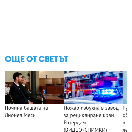
ОЩЕ ОТ СВЕТЪТ
Почина бащата на
Пожар избухна в завод
Рус
Лионел Меси
за рециклиране край
обв
Ротердам
в и
(ВИДЕО+СНИМКИ)
лет