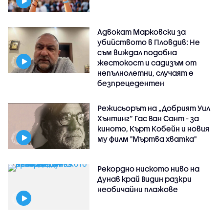
Адвокат Марковски за
убийството в Пловдив: Не
съм виждал подобна
жестокост и садизъм от
непълнолетни, случаят е
безпрецедентен
Режисьорът на „Добрият Уил
Хънтинг“ Гас Ван Сант - за
киното, Кърт Кобейн и новия
му филм "Мъртва хватка"
Рекордно ниското ниво на
Дунав край Видин разкри
необичайни плажове