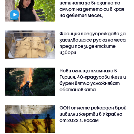
истината за внезапната
смърт на детето си в края
на деветия месец
Франция предупреждава за
засилваща се руска намеса
преди президентските
избори
Нови огнища пламнаха в
Гърция, 40-градусови жеги и
бурен вятър усложняват
обстановката
ООН отчете рекорден брой
цивилни жертви в Украйна
от 2022 г. насам