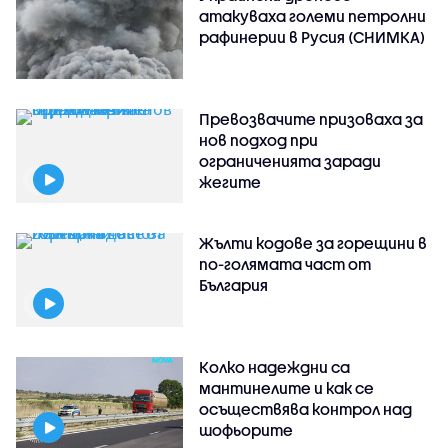
атакуваха големи петролни
рафинерии в Русия (СНИМКА)
Превозвачите призоваха за
нов подход при
ограниченията заради
жегите
Жълти кодове за горещини в
по-голямата част от
България
Колко надеждни са
мантинелите и как се
осъществява контрол над
шофьорите