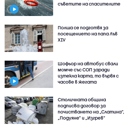
съветите на спасителите
Полша се подготвя за
посещението на папа Лъв
XIV
Шофьор на автобус свали
момче със СОП заради
изтекла карта, то вървя с
часове в жегата
Столичната община
подписва договор за
почистването на „Слатина”,
„Подуяне” и „Изгрев”