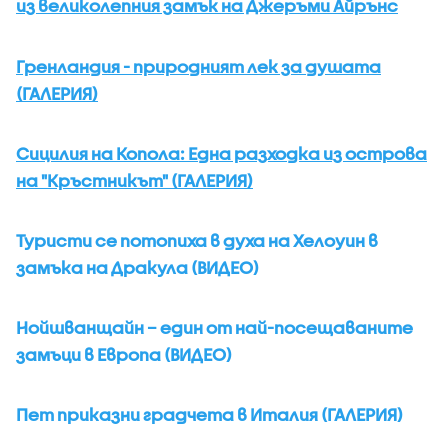
из великолепния замък на Джеръми Айрънс
Гренландия - природният лек за душата
(ГАЛЕРИЯ)
Сицилия на Копола: Една разходка из острова
на "Кръстникът" (ГАЛЕРИЯ)
Туристи се потопиха в духа на Хелоуин в
замъка на Дракула (ВИДЕО)
Нойшванщайн – един от най-посещаваните
замъци в Европа (ВИДЕО)
Пет приказни градчета в Италия (ГАЛЕРИЯ)