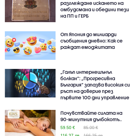
разглеждане искането на
омбудсмана и обедини тези
на ПП и ГЕРБ
От Япония до милиарди
съобщения дневно: Как се
раждат емоджитата
„Галъп интернешънъл
болкан“: „Прогресивна
България“ запазва високия си
ръст на доверие през
първите 100 дни управление
Почувствайте силата на
90-минутния дълбокотъ..
59.50 €
85.00 €
116.37 лв
166.25 лв