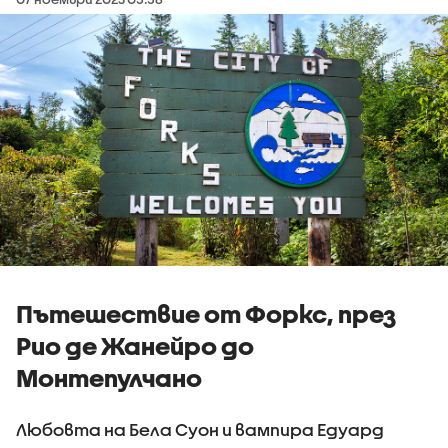
Пътешествие от Форкс, през
Рио де Жанейро до
Монтепулчано
Любовта на Бела Суон и вампира Едуард