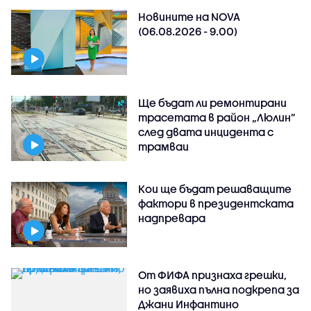
Новините на NOVA
(06.08.2026 - 9.00)
Ще бъдат ли ремонтирани
трасетата в район „Люлин”
след двата инцидента с
трамваи
Кои ще бъдат решаващите
фактори в президентската
надпревара
От ФИФА признаха грешки,
но заявиха пълна подкрепа за
Джани Инфантино