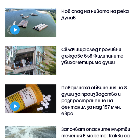
Нов спад на нивото на река
Дунав
Свлачища след проливни
дъждове във Филипините
убиха четирима души
Повдигнаха обвинения на 8
души за производство и
разпространение на
фентанил за над 157 млн.
евро
Започват опасните мъртви
течения в морето: Какви са