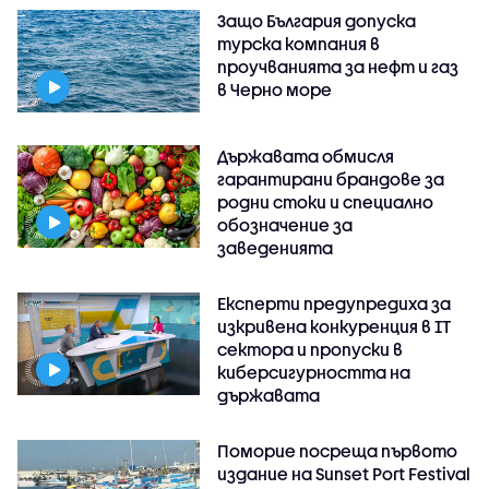
Защо България допуска
турска компания в
проучванията за нефт и газ
в Черно море
Държавата обмисля
гарантирани брандове за
родни стоки и специално
обозначение за
заведенията
Експерти предупредиха за
изкривена конкуренция в IT
сектора и пропуски в
киберсигурността на
държавата
Поморие посреща първото
издание на Sunset Port Festival