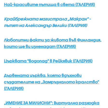
Най-красивите пътища в света (ГАЛЕРИЯ)
Крайбрежната магистрала „Макран” -
пътят на Александър Велики (ГАЛЕРИЯ)
Любопитни факти за живота във Финландия,
които ще ви изненадат (ГАЛЕРИЯ)
Църквата "водопад" в Рейкявик (ГАЛЕРИЯ)
Дървената църква, която вдъхнови
създателите на „Замръзналото кралство”
(ГАЛЕРИЯ)
„ИМЕНИЕ ЗА МИЛИОНИ“: Виртуална разходка