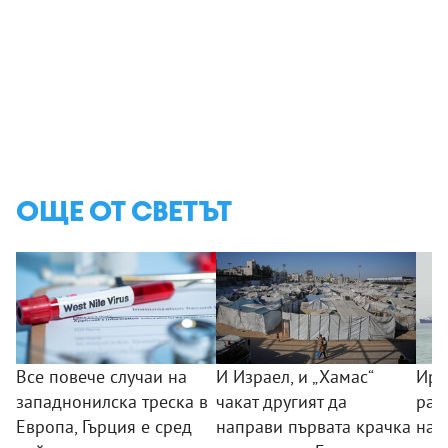
ОЩЕ ОТ СВЕТЪТ
Все повече случаи на
И Израел, и „Хамас“
Ира
западнонилска треска в
чакат другият да
раз
Европа, Гърция е сред
направи първата крачка
на 