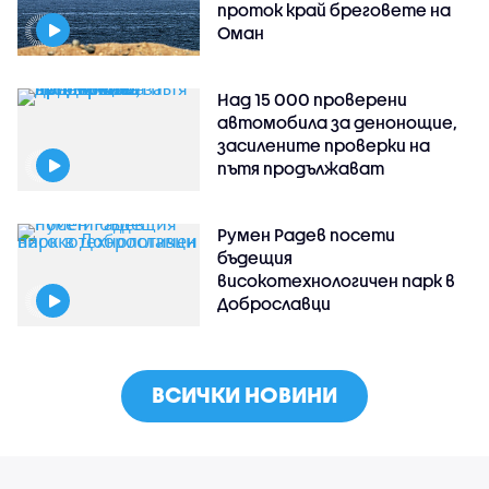
проток край бреговете на
Оман
Над 15 000 проверени
автомобила за денонощие,
засилените проверки на
пътя продължават
Румен Радев посети
бъдещия
високотехнологичен парк в
Доброславци
ВСИЧКИ НОВИНИ