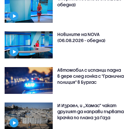
обедна)
Новините на NOVA
(06.08.2026 - обедна)
Автомобил с испанци падна
в дере след гонка с "Гранична
полиция" в Бургас
И Израел, и „Хамас“ чакат
другият да направи първата
крачка по плана за Газа