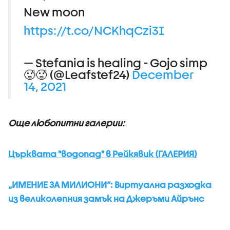
New moon
https://t.co/NCKhqCzi3I
— Stefania is healing - Gojo simp
🥵🥵 (@Leafstef24)
December
14, 2021
Още любопитни галерии:
Църквата "водопад" в Рейкявик (ГАЛЕРИЯ)
„ИМЕНИЕ ЗА МИЛИОНИ“: Виртуална разходка
из великолепния замък на Джеръми Айрънс