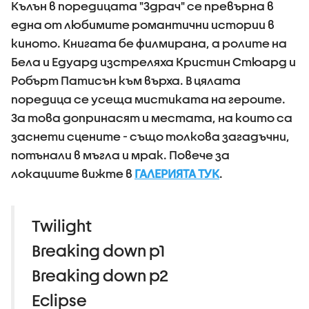
Кълън в поредицата "Здрач" се превърна в
една от любимите романтични истории в
киното. Книгата бе филмирана, а ролите на
Бела и Едуард изстреляха Кристин Стюард и
Робърт Патисън към върха. В цялата
поредица се усеща мистиката на героите.
За това допринасят и местата, на които са
заснети сцените - също толкова загадъчни,
потънали в мъгла и мрак. Повече за
локациите вижте в
ГАЛЕРИЯТА ТУК
.
Twilight
Breaking down p1
Breaking down p2
Eclipse