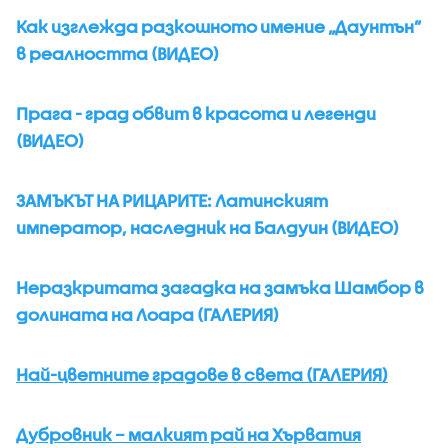
Как изглежда разкошното имение „Даунтън”
в реалността (ВИДЕО)
Прага - град обвит в красота и легенди
(ВИДЕО)
ЗАМЪКЪТ НА РИЦАРИТЕ: Латинският
император, наследник на Балдуин (ВИДЕО)
Неразкритата загадка на замъка Шамбор в
долината на Лоара (ГАЛЕРИЯ)
Най-цветните градове в света (ГАЛЕРИЯ)
Дубровник – малкият рай на Хърватия