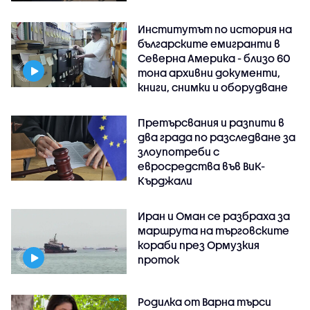
Институтът по история на
българските емигранти в
Северна Америка - близо 60
тона архивни документи,
книги, снимки и оборудване
Претърсвания и разпити в
два града по разследване за
злоупотреби с
евросредства във ВиК-
Кърджали
Иран и Оман се разбраха за
маршрута на търговските
кораби през Ормузкия
проток
Родилка от Варна търси