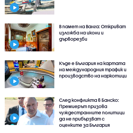
В памет на Ванга: Откриват
изложба на икони и
дърворезби
Къде е България на картата
на международния трафик и
производство на наркотици
След конфликта в Банско:
Премиерът призова
чуждестранните политици
да не прибързват с
оценките за България