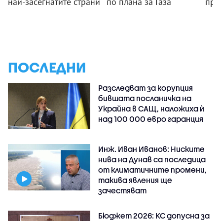
най-засегнатите страни
по плана за Газа
пре
ПОСЛЕДНИ
Разследват за корупция
бившата посланичка на
Украйна в САЩ, наложиха ѝ
над 100 000 евро гаранция
Инж. Иван Иванов: Ниските
нива на Дунав са последица
от климатичните промени,
такива явления ще
зачестяват
Бюджет 2026: КС допусна за