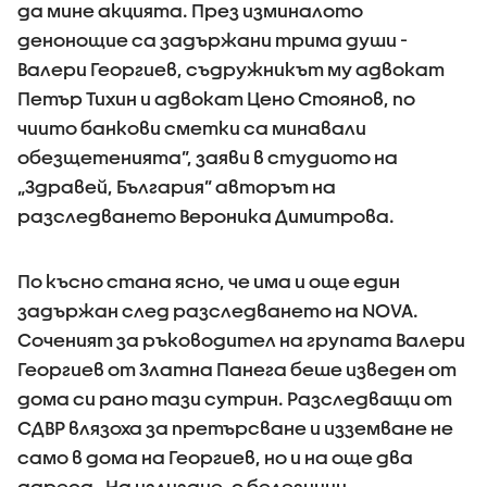
да мине акцията. През изминалото
денонощие са задържани трима души -
Валери Георгиев, съдружникът му адвокат
Петър Тихин и адвокат Цено Стоянов, по
чиито банкови сметки са минавали
обезщетенията”, заяви в студиото на
„Здравей, България” авторът на
разследването Вероника Димитрова.
По късно стана ясно, че има и още един
задържан след разследването на NOVA.
Соченият за ръководител на групата Валери
Георгиев от Златна Панега беше изведен от
дома си рано тази сутрин. Разследващи от
СДВР влязоха за претърсване и изземване не
само в дома на Георгиев, но и на още два
адреса. На излизане, с белезници,