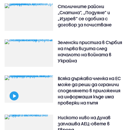
Столичните райони
„Слатина“, „Подуяне“ и
„Изгрев“ се сдобиха с
договор за почистване
Зеленски пристига в Сърбия
на първа визита след
началото на войната в
Украйна
Всяка държава членка на ЕС
може да реши да ограничи
споделянето в приложения
на информация къде има
проверки на пътя
Ниското ниво на Дунав
заплашва АЕЦ-овете в
Европа