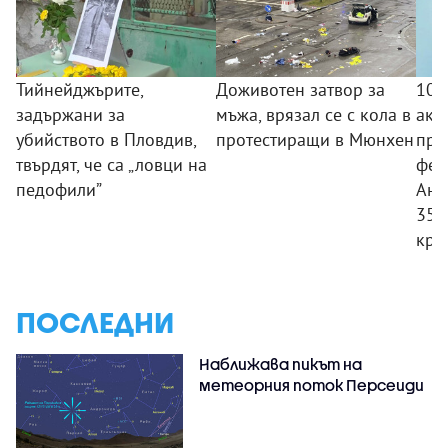
Тийнейджърите,
Доживотен затвор за
10 
задържани за
мъжа, врязал се с кола в
акц
убийството в Пловдив,
протестиращи в Мюнхен
про
твърдят, че са „ловци на
фен
педофили”
Ант
350
кри
ПОСЛЕДНИ
Наближава пикът на
метеорния поток Персеиди