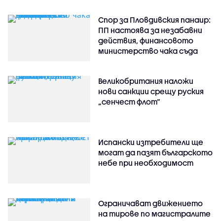
Спор за Пловдивския панаир:
ПП настоява за незабавни
действия, финансовото
министерство чака съда
Великобритания наложи
нови санкции срещу руския
„сенчест флот“
Испански изтребители ще
могат да пазят българското
небе при необходимост
Ограничават движението
на тирове по магистралите