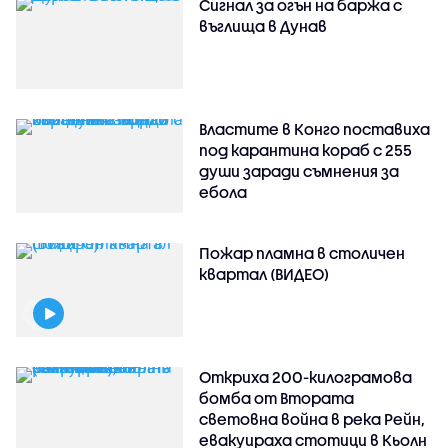
Сигнал за огън на баржа с
въглища в Дунав
Властите в Конго поставиха
под карантина кораб с 255
души заради съмнения за
ебола
Пожар пламна в столичен
квартал (ВИДЕО)
Откриха 200-килограмова
бомба от Втората
световна война в река Рейн,
евакуираха стотици в Кьолн