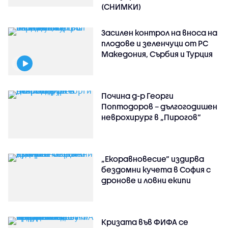
(СНИМКИ)
Засилен контрол на вноса на
плодове и зеленчуци от РС
Македония, Сърбия и Турция
Почина д-р Георги
Поптодоров – дългогодишен
неврохирург в „Пирогов“
„Екоравновесие“ издирва
бездомни кучета в София с
дронове и ловни екипи
Кризата във ФИФА се