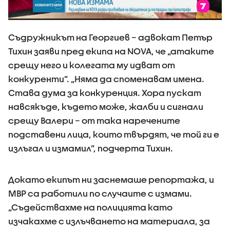
Съдружникът на Георгиев – адвокат Петър
Тихин заяви пред екипа на NOVA, че „атаките
срещу него и колегата му идват от
конкуренти”. „Няма да споменавам имена.
Става дума за конкуренция. Хора пускат
навсякъде, където може, жалби и сигнали
срещу Валери – от така наречените
подставени лица, които твърдят, че той ги е
излъгал и измамил”, подчерта Тихин.
Докато екипът ни заснемаше репортажа, и
МВР са работили по случаите с измами.
„Съдействахме на полицията като
изчакахме с излъчването на материала, за