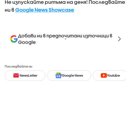
Не изпускайте ритъма на деня! Последвайте
ни в
Google News Showcase
Добави ни в предпочитани източници в
Google
Последвайте ни
NewsLetter
Google News
Youtube