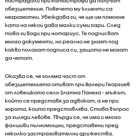
пострадали при катастрофи да получат
обезщетение. Повечето му клиенти са
неграмотни. Убеждава ги, че ще им помогне
като на някои дава малки суми пари. След
това ги води при нотариус. Те подписват
много документи, но реално не знаят под
какво полагат подписа си, защото не могат
да четат.
Оказва се, че голяма част от
обезщетенията отиват при Валери Георгиев
от ловешкото село Златна Панега - мъжът,
който се представя за адвокат, а не при
хората, които представлява. Става въпрос
за хиляди левове. Твърди се, че има и много
фалшиви пълномощни, представени пред
няколко застрахователни дружества.