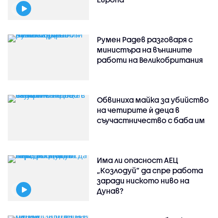
Румен Радев разговаря с
министъра на външните
работи на Великобритания
Обвиниха майка за убийство
на четирите ѝ деца в
съучастничество с баба им
Има ли опасност АЕЦ
„Козлодуй” да спре работа
заради ниското ниво на
Дунав?