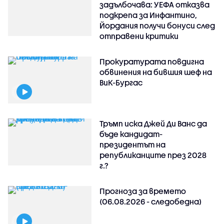
задълбочава: УЕФА отказва
подкрепа за Инфантино,
Йордания получи бонуси след
отправени критики
Прокуратурата повдигна
обвинения на бившия шеф на
ВиК-Бургас
Тръмп иска Джей Ди Ванс да
бъде кандидат-
президентът на
републиканците през 2028
г.?
Прогноза за времето
(06.08.2026 - следобедна)