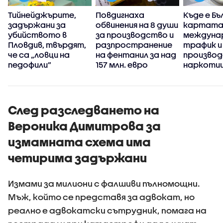
Тийнейджърите,
Повдигнаха
Къде е Бъ
н
задържани за
обвинения на 8 души
картата
убийството в
за производство и
междуна
Пловдив, твърдят,
разпространение
трафик и
че са „ловци на
на фентанил за над
производ
педофили”
157 млн. евро
наркоти
След разследването на
Вероника Димитрова за
измамната схема има
четирима задържани
Измами за милиони с фалшиви пълномощни.
Мъж, който се представя за адвокат, но
реално е адвокатски сътрудник, помага на