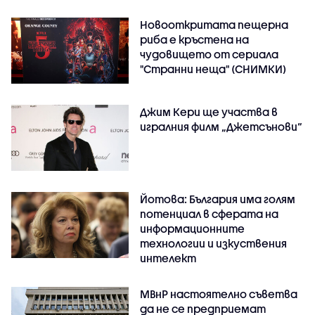
Новооткритата пещерна
риба е кръстена на
чудовището от сериала
"Странни неща" (СНИМКИ)
Джим Кери ще участва в
игралния филм „Джетсънови“
Йотова: България има голям
потенциал в сферата на
информационните
технологии и изкуствения
интелект
МВнР настоятелно съветва
да не се предприемат