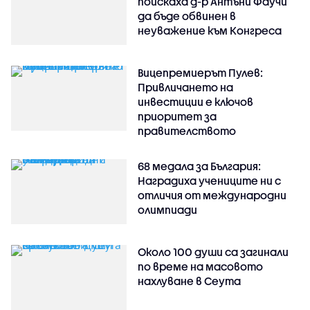
поискаха д-р Антъни Фаучи
да бъде обвинен в
неуважение към Конгреса
Вицепремиерът Пулев:
Привличането на
инвестиции е ключов
приоритет за
правителството
68 медала за България:
Наградиха учениците ни с
отличия от международни
олимпиади
Около 100 души са загинали
по време на масовото
нахлуване в Сеута