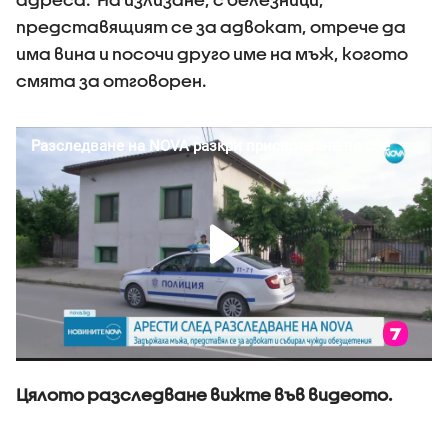
представящият се за адвокат, отрече да
има вина и посочи друго име на мъж, когото
смята за отговорен.
Цялото разследване вижте във видеото.