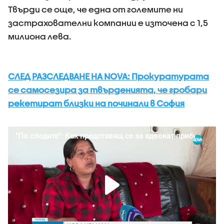
Твърди се още, че една от големите ни
застрахователни компании е източена с 1,5
милиона лева.
СЛЕД РАЗСЛЕДВАНЕ НА NOVA: Прокуратурата
се самосезира за твърденията, че гробари
рекетират близки на починали в София