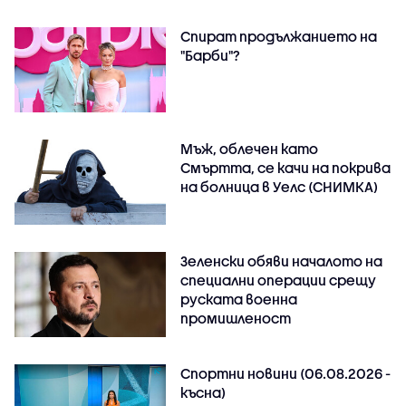
Спират продължанието на
"Барби"?
Мъж, облечен като
Смъртта, се качи на покрива
на болница в Уелс (СНИМКА)
Зеленски обяви началото на
специални операции срещу
руската военна
промишленост
Спортни новини (06.08.2026 -
късна)