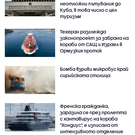
неотложни пътувания до
Куба, в това число с цел
туризъм
Техеран разглежда
законопроект за забрана на
кораби от САЩ и Израел в
Ормузкия проток
Бомба взриви микробус край
сирийската столица
Френска гражданка,
заразила се през пролетта
с хантавирус на кораба
"Хондиус", е изписана от
интензивното отделение