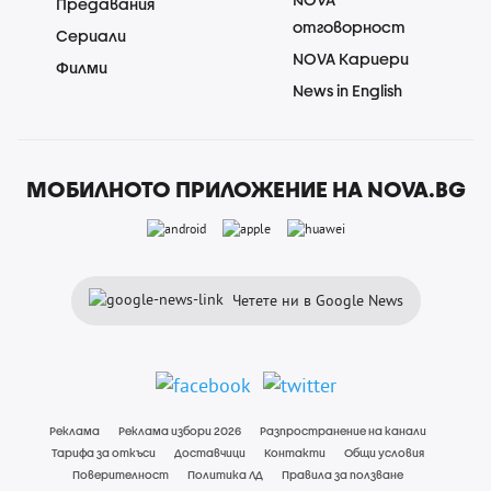
Предавания
отговорност
Сериали
NOVA Кариери
Филми
News in English
МОБИЛНОТО ПРИЛОЖЕНИЕ НА NOVA.BG
Четете ни в Google News
Реклама
Реклама избори 2026
Разпространение на канали
Тарифа за откъси
Доставчици
Контакти
Общи условия
Поверителност
Политика ЛД
Правила за ползване