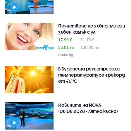
Почистване на зъбна плака и
зъбен камък с ул..
17.90 €
51.13 €
35.01 лв
100.00 лв
Grabo.bg
В Будапеща регистрираха
температуратурен рекорд
от 41,1°C
Новините на NOVA
(06.08.2026 - лятна късна)