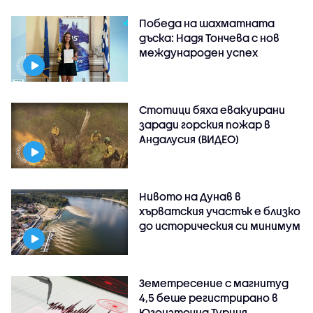
Победа на шахматната
дъска: Надя Тончева с нов
международен успех
Стотици бяха евакуирани
заради горския пожар в
Андалусия (ВИДЕО)
Нивото на Дунав в
хърватския участък е близко
до историческия си минимум
Земетресение с магнитуд
4,5 беше регистрирано в
Югоизточна Турция