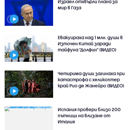
Израел отхвърли плана за
мир в Газа
Евакуираха над 1 млн. души в
Източен Китай заради
тайфуна "Долфин" (ВИДЕО)
Четирима души загинаха при
катастрофа с хеликоптер
край Рио де Жанейро (ВИДЕО)
Испания провери близо 200
пътници на влизане от
Италия