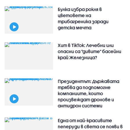
Булка избра рокля в
цветовете на
трибагреника заради
детска мечта
Хит в TikTok: Лечебни или
опасни са "дивите" басейни
край Железница?
Президентът: Държавата
трябва да подпомогне
компаниите, които
произвеждат дронове и
антидрон системи
Една от най-красивите
пеперуди в света се появи в