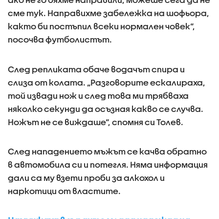
сме тук. Направихме забележка на шофьора,
както би постъпил всеки нормален човек“,
посочва футболистът.
След репликата обаче водачът спира и
слиза от колата. „Разговорите ескалираха,
той извади нож и след това ми трябваха
няколко секунди да осъзная какво се случва.
Ножът не се виждаше“, спомня си Толев.
След нападението мъжът се качва обратно
в автомобила си и потегля. Няма информация
дали са му взети проби за алкохол и
наркотици от властите.