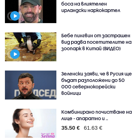
боса на влиятелен
ирландски наркокартел
Бебе пингвин от застрашен
вид радва посетителите на
зоопарк в Китай (ВИДЕО)
Зеленски заяви, че в Русия ще
бъдат разположени до 50
000 севернокорейски
войници
Комбинирано почистване на
лице - апаратно и ..
35.50 €
61.63 €