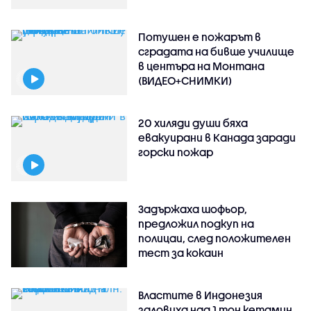
Потушен е пожарът в
сградата на бивше училище
в центъра на Монтана
(ВИДЕО+СНИМКИ)
20 хиляди души бяха
евакуирани в Канада заради
горски пожар
Задържаха шофьор,
предложил подкуп на
полицаи, след положителен
тест за кокаин
Властите в Индонезия
заловиха над 1 тон кетамин