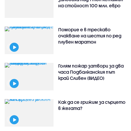
на стойност 100 млн. евро
Поморие е в трескаво
очакване на шестия по ред
плувен маратон
Голям пожар затвори за два
часа Подбалканския път
край Сливен (ВИДЕО)
Как да се грижим за сърцето
в жегата?