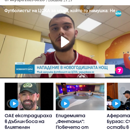
| Обновена 19:19
-
ОАЕ екстрадираха
Епидемията
Аферата 
в Дъблин боса на
„Фентанил”:
Бургас: 
влиятелен
Повечето от
остави в