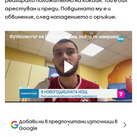
реагирало положително на кокаин. Той е бил
арестуван и преди. Повдигнато му е и
обвинение, след нападението с оръжие.
Добави ни в предпочитани източници в
Google