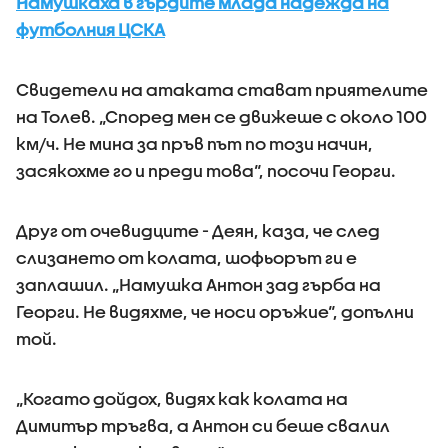
Намушкаха в гърдите млада надежда на
футболния ЦСКА
Свидетели на атаката стават приятелите
на Толев. „Според мен се движеше с около 100
км/ч. Не мина за пръв път по този начин,
засякохме го и преди това“, посочи Георги.
Друг от очевидците - Деян, каза, че след
слизането от колата, шофьорът ги е
заплашил. „Намушка Антон зад гърба на
Георги. Не видяхме, че носи оръжие“, допълни
той.
„Когато дойдох, видях как колата на
Димитър тръгва, а Антон си беше свалил