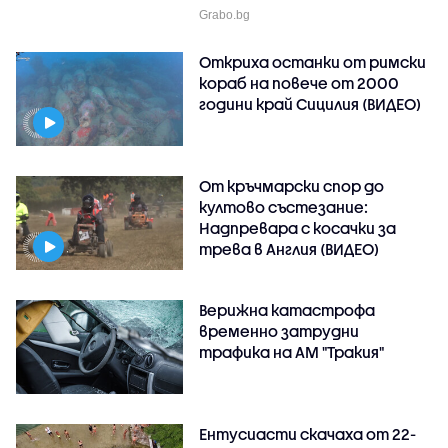
Grabo.bg
Откриха останки от римски
кораб на повече от 2000
години край Сицилия (ВИДЕО)
От кръчмарски спор до
култово състезание:
Надпревара с косачки за
трева в Англия (ВИДЕО)
Верижна катастрофа
временно затрудни
трафика на АМ "Тракия"
Ентусиасти скачаха от 22-