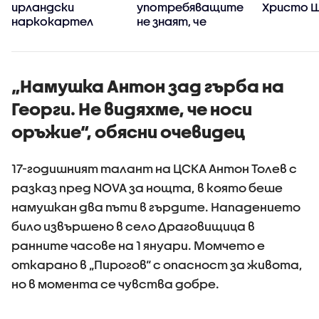
ирландски
употребяващите
Христо 
а
наркокартел
не знаят, че
купуват мощния
опиоид
„Намушка Антон зад гърба на
Георги. Не видяхме, че носи
оръжие“, обясни очевидец
17-годишният талант на ЦСКА Антон Толев с
разказ пред NOVA за нощта, в която беше
намушкан два пъти в гърдите. Нападението
било извършено в село Драговищица в
ранните часове на 1 януари. Момчето е
откарано в „Пирогов“ с опасност за живота,
но в момента се чувства добре.