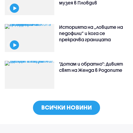
музея в Пловдив
Историята на „ловците на
педофили” и кога се
прекрачва границата
"Дотам и обратно": Дивият
свят на Женда в Родопите
ВСИЧКИ НОВИНИ