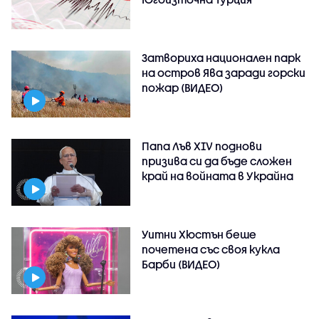
Затвориха национален парк
на остров Ява заради горски
пожар (ВИДЕО)
Папа Лъв XIV поднови
призива си да бъде сложен
край на войната в Украйна
Уитни Хюстън беше
почетена със своя кукла
Барби (ВИДЕО)