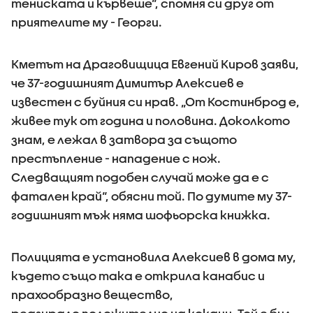
тениската и кървеше“, спомня си друг от
приятелите му - Георги.
Кметът на Драговищица Евгений Киров заяви,
че 37-годишният Димитър Алексиев е
известен с буйния си нрав. „От Костинброд е,
живее тук от година и половина. Доколкото
знам, е лежал в затвора за същото
престъпление - нападение с нож.
Следващият подобен случай може да е с
фатален край“, обясни той. По думите му 37-
годишният мъж няма шофьорска книжка.
Полицията е установила Алексиев в дома му,
където също така е открила канабис и
прахообразно вещество,