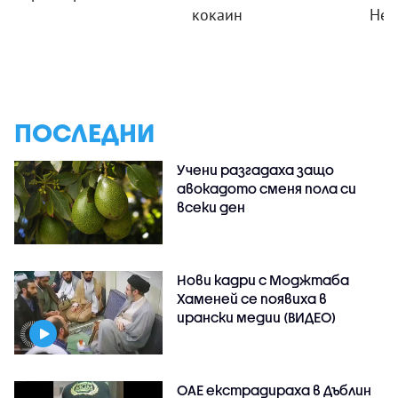
кокаин
Нес
ПОСЛЕДНИ
Учени разгадаха защо
авокадото сменя пола си
всеки ден
Нови кадри с Моджтаба
Хаменей се появиха в
ирански медии (ВИДЕО)
ОАЕ екстрадираха в Дъблин