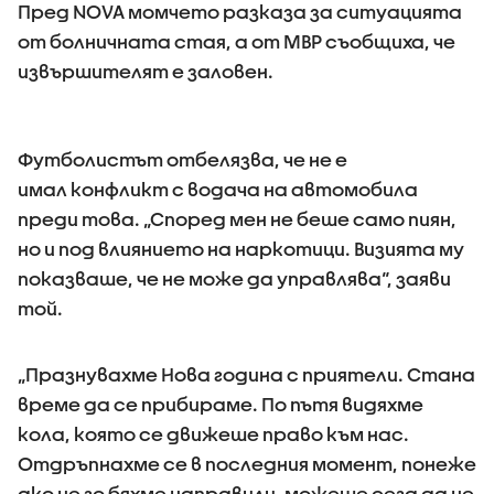
Пред NOVA момчето разказа за ситуацията
от болничната стая, а от МВР съобщиха, че
извършителят е заловен.
Футболистът отбелязва, че не е
имал конфликт с водача на автомобила
преди това. „Според мен не беше само пиян,
но и под влиянието на наркотици. Визията му
показваше, че не може да управлява“, заяви
той.
„Празнувахме Нова година с приятели. Стана
време да се прибираме. По пътя видяхме
кола, която се движеше право към нас.
Отдръпнахме се в последния момент, понеже
ако не го бяхме направили, можеше сега да не