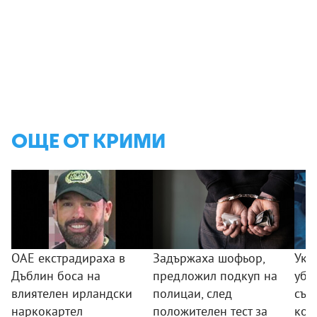
ОЩЕ ОТ КРИМИ
ОАЕ екстрадираха в
Задържаха шофьор,
Укр
Дъблин боса на
предложил подкуп на
уби
влиятелен ирландски
полицаи, след
сън
наркокартел
положителен тест за
ком