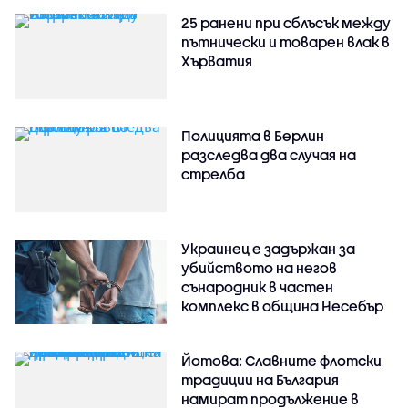
25 ранени при сблъсък между
пътнически и товарен влак в
Хърватия
Полицията в Берлин
разследва два случая на
стрелба
Украинец е задържан за
убийството на негов
сънародник в частен
комплекс в община Несебър
Йотова: Славните флотски
традиции на България
намират продължение в