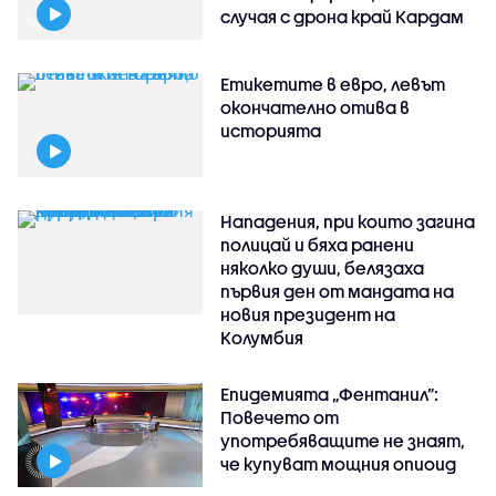
случая с дрона край Кардам
Етикетите в евро, левът
окончателно отива в
историята
Нападения, при които загина
полицай и бяха ранени
няколко души, белязаха
първия ден от мандата на
новия президент на
Колумбия
Епидемията „Фентанил”:
Повечето от
употребяващите не знаят,
че купуват мощния опиоид