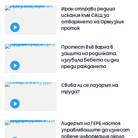
Иран отправи редица
искания към САЩ за
отварянето на Ормузкия
проток
Протест във Варна в
защита на родилката,
изгубила бебето си дни
преди раждането
Свива ли се пазарът на
труда?
Лидерът на ГЕРБ настоя
управляващите да изнесат
повече информация около