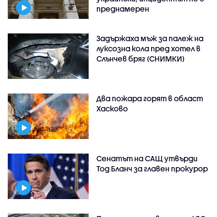
преднамерен
Задържаха мъж за палеж на
луксозна кола пред хотел в
Слънчев бряг (СНИМКИ)
Два пожара горят в област
Хасково
Сенатът на САЩ утвърди
Тод Бланч за главен прокурор