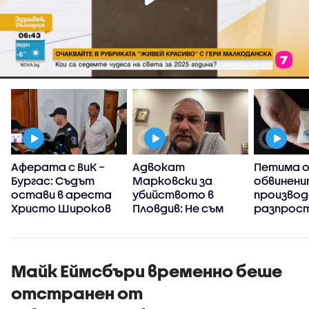
Аферата с ВиК –
Адвокат
Петима 
в
Бургас: Съдът
Марковски за
обвинени
с
остави в ареста
убийството в
производ
Христо Широков
Пловдив: Не съм
разпрос
виждал подобна
на фента
жестокост и
остават
садизъм от
непълнолетни,
Майк Еймсбъри временно беше
случаят е
отстранен от
безпрецедентен