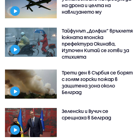
на дрона и целта на
навлизането му
Тайфунът „Долфин” връхлетя
южната японска
префектура Окинава,
Източен Китай се готви за
стихията
Трети ден в Сърбия се борят
с голям горски пожар в
защитена зона около
Белград
Зеленски и Вучич се
срещнаха в Белград