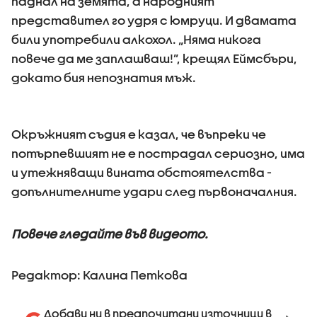
паднал на земята, а народният
представител го удря с юмруци. И двамата
били употребили алкохол. „Няма никога
повече да ме заплашваш!”, крещял Еймсбъри,
докато бия непознатия мъж.
Окръжният съдия е казал, че въпреки че
потърпевшият не е пострадал сериозно, има
и утежняващи вината обстоятелства -
допълнителните удари след първоначалния.
Повече гледайте във видеото.
Редактор: Калина Петкова
Добави ни в предпочитани източници в