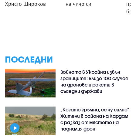
Христо Широков
на чичо си
пре
бря
ПОСЛЕДНИ
Войната в Украйна извън
границите: Близо 100 случая
на дронове и ракети в
съседни държави
„Когато гръмна, се чу силно“:
Жители в района на Кардам
с разказ от мястото на
падналия дрон