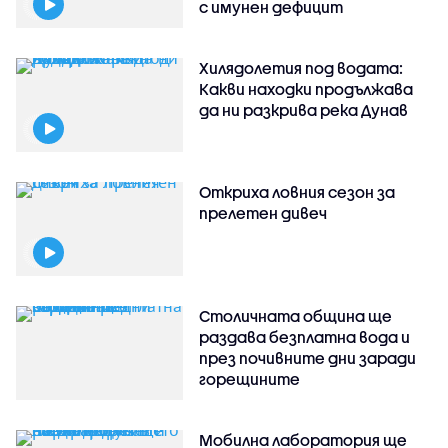
с имунен дефицит
Хилядолетия под водата:
Какви находки продължава
да ни разкрива река Дунав
Откриха ловния сезон за
прелетен дивеч
Столичната община ще
раздава безплатна вода и
през почивните дни заради
горещините
Мобилна лаборатория ще