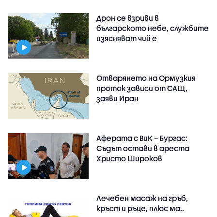
Дрон се взриви в
българското небе, службите
изясняват чий е
Отварянето на Ормузкия
проток зависи от САЩ,
заяви Иран
Аферата с ВиК – Бургас:
Съдът остави в ареста
Христо Широков
Лечебен масаж на гръб,
кръст и ръце, плюс ма..