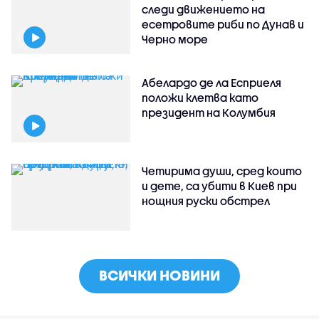
следи движението на
есетровите риби по Дунав и
Черно море
Абелардо де ла Есприеля
положи клетва като
президент на Колумбия
Четирима души, сред които
и дете, са убити в Киев при
нощния руски обстрел
ВСИЧКИ НОВИНИ