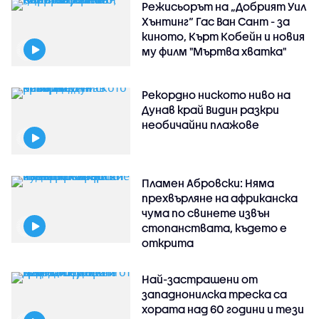
Режисьорът на „Добрият Уил
Хънтинг“ Гас Ван Сант - за
киното, Кърт Кобейн и новия
му филм "Мъртва хватка"
Рекордно ниското ниво на
Дунав край Видин разкри
необичайни плажове
Пламен Абровски: Няма
прехвърляне на африканска
чума по свинете извън
стопанствата, където е
открита
Най-застрашени от
западнонилска треска са
хората над 60 години и тези