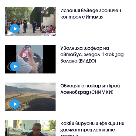
Испания въведе граничен
контрол с Италия
Уволниха шофьор на
автобус, гледал TikTok зад
волана (ВИДЕО)
Овладян е пожарът край
Асеновград (СНИМКИ)
Какви вирусни инфекции ни
засягат през летните
месеци