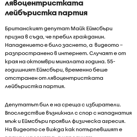
лявоцентристката
лейбъристка партия
Британският депутат Майк Еймсбъри
призна в съда, че пребил гражданин.
Нападението е било заснето, а видеото –
разпространено в интернет. Случаят е от
края на октомври миналата година. 55-
годишният Еймсбъри, временно беше
отстранен от лявоцентристката
лейбъристка партия.
Депутатът бил е на среща с избиратели.
Впоследствие възникнал с спор с нападнатия
мъж и Еймсбъри проявил физическа агресия.
На видеото се вижда как потърпевшият е