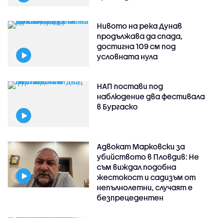
Нивото на река Дунав
продължава да спада,
достигна 109 см под
условната нула
НАП постави под
наблюдение два фестивала
в Бургаско
Адвокат Марковски за
убийството в Пловдив: Не
съм виждал подобна
жестокост и садизъм от
непълнолетни, случаят е
безпрецедентен