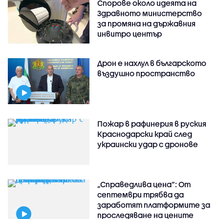
Спорове около идеята на
Здравното министерство
за промяна на държавния
инвитро център
Дрон е нахлул в българското
въздушно пространство
Пожар в рафинерия в руския
Краснодарски край след
украински удар с дронове
„Справедлива цена“: От
септември трябва да
заработят платформите за
проследяване на цените