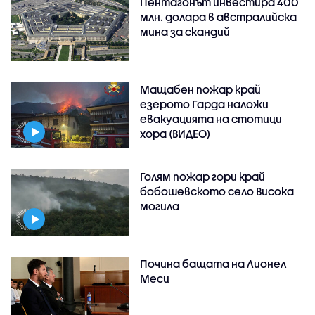
Пентагонът инвестира 400
млн. долара в австралийска
мина за скандий
Мащабен пожар край
езерото Гарда наложи
евакуацията на стотици
хора (ВИДЕО)
Голям пожар гори край
бобошевското село Висока
могила
Почина бащата на Лионел
Меси