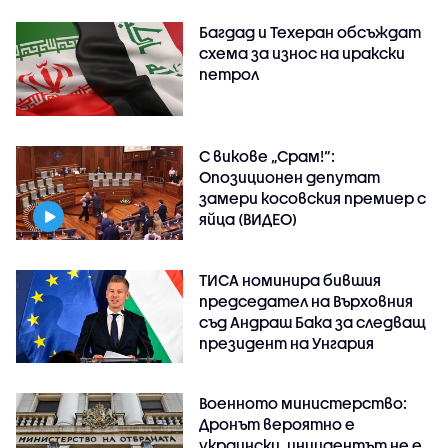
Багдад и Техеран обсъждат
схема за износ на иракски
петрол
С викове „Срам!“:
Опозиционен депутат
замери косовския премиер с
яйца (ВИДЕО)
ТИСА номинира бившия
председател на Върховния
съд Андраш Бака за следващ
президент на Унгария
Военното министерство:
Дронът вероятно е
украински, инцидентът не е