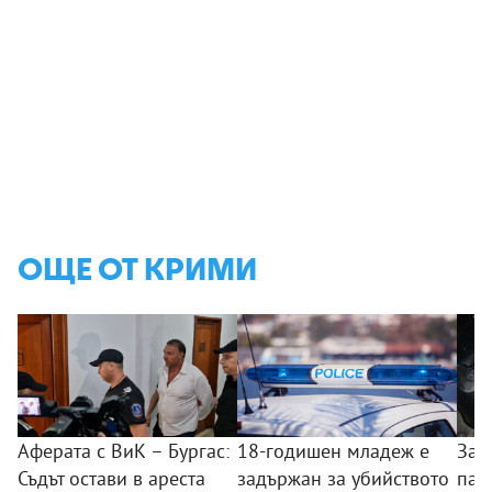
ОЩЕ ОТ КРИМИ
Аферата с ВиК – Бургас:
18-годишен младеж е
Зад
Съдът остави в ареста
задържан за убийството
пал