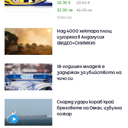
16.36 €
23.52 €
32.00 лв
46.00 лв
Grabo.bg
Над 4000 хектара площ
изгоряха в Андалусия
(ВИДЕО+СНИМКИ)
18-годишен младеж е
задържан за убийството на
чичо си
Снаряд удари кораб край
бреговете на Оман, избухна
пожар