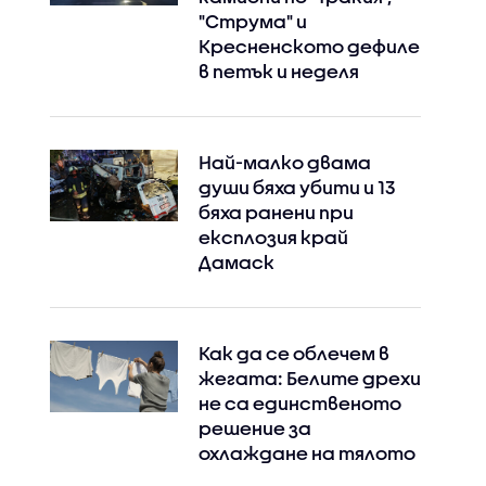
"Струма" и
Кресненското дефиле
в петък и неделя
Най-малко двама
души бяха убити и 13
бяха ранени при
експлозия край
Дамаск
Как да се облечем в
жегата: Белите дрехи
не са единственото
решение за
охлаждане на тялото