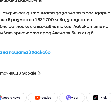
анирани маршрути.
, съдът осъди тримата да заплатят солидарно
е в размер на 1 832 700 лева, заедно със
ебни разноски и държавни такси. Адвокатите на
алват присъдата пред Апелативния съд в
а на пощата в Хасково
зточници в Google
Google News
Youtube
Viber
TikTok