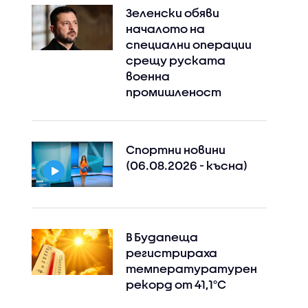
Зеленски обяви
началото на
специални операции
срещу руската
военна
промишленост
Спортни новини
(06.08.2026 - късна)
В Будапеща
регистрираха
температуратурен
рекорд от 41,1°C