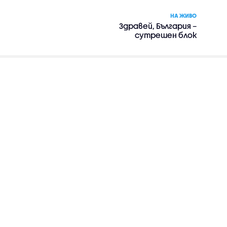
НА ЖИВО
Здравей, България –
сутрешен блок