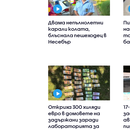
Двама непълнолетни
Пи
карали колата,
на
блъснала пешеходец в
та
Несебър
ба
Откриха 300 хиляди
17
евро в домовете на
за
задържани заради
ав
лабораторията за
пи