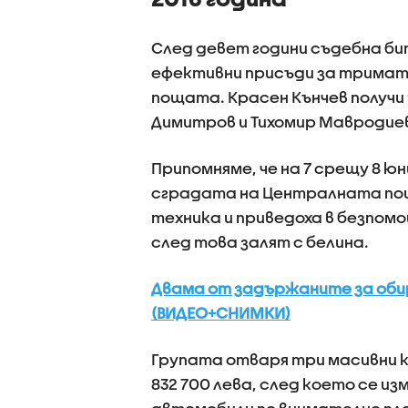
След девет години съдебна би
ефективни присъди за тримата
пощата. Красен Кънчев получи
Димитров и Тихомир Мавродиев 
Припомняме, че на 7 срещу 8 юн
сградата на Централната пощ
техника и приведоха в безпомо
след това залят с белина.
Двама от задържаните за оби
(ВИДЕО+СНИМКИ)
Групата отваря три масивни 
832 700 лева, след което се 