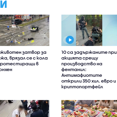
МИ
животен затвор за
10 са задържаните при
жа, врязал се с кола
акцията срещу
протестиращи в
производство на
нхен
фентанил:
Антимафиотите
открили 350 хил. евро и
криптопортфейл