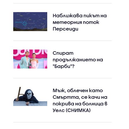
Наближава пикът на
метеорния поток
Персеиди
Спират
продължанието на
"Барби"?
Мъж, облечен като
Смъртта, се качи на
покрива на болница в
Уелс (СНИМКА)