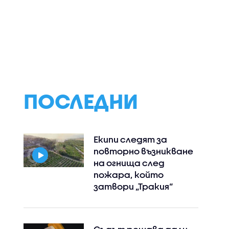
ПОСЛЕДНИ
Екипи следят за
повторно възникване
на огнища след
пожара, който
затвори „Тракия“