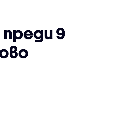
 преди 9
ково