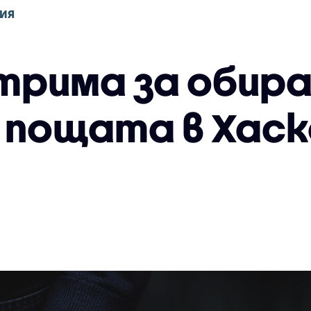
ИЯ
трима за обира
а пощата в Хас