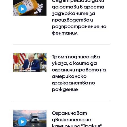
Съдът решава дали
да остави в ареста
задържаните за
производство и
разпространение на
фентанил
Тръмп подписа два
указа, с които да
ограничи правото на
американско
гражданство по
рождение
Instagram
Facebook
Ограничават
движението на
камиони по "Тракия",