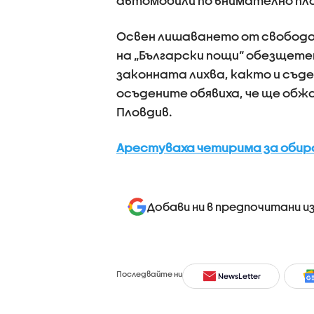
автомобили по внимателно пл
Освен лишаването от свобода
на „Български пощи“ обезщетени
законната лихва, както и съд
осъдените обявиха, че ще обж
Пловдив.
Арестуваха четирима за обир
Добави ни в предпочитани и
Последвайте ни
NewsLetter