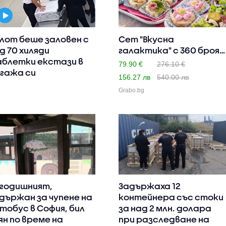
лот беше заловен с
Сет "Вкусна
д 70 хиляди
галактика" с 360 броя
блетки екстази в
сладки и с..
79.90 €
276.10 €
гажа си
156.27 лв
540.00 лв
Grabo.bg
-годишният,
Задържаха 12
държан за чупене на
контейнера със стоки
тобус в София, бил
за над 2 млн. долара
ян по време на
при разследване на