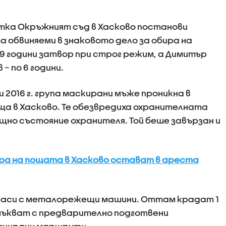
тка Окръжният съд в Хасково постанови
 обвиняеми в знаковото дело за обира на
 9 години затвор при строг режим, а Димитър
– по 6 години.
и 2016 г. група маскирани мъже проникна в
а в Хасково. Те обезвредиха охранителната
щно състояние охранителя. Той беше завързан и
ра на пощата в Хасково остават в ареста
каси с металорежещи машини. Оттам крадат 1
измъкват с предварително подготвени