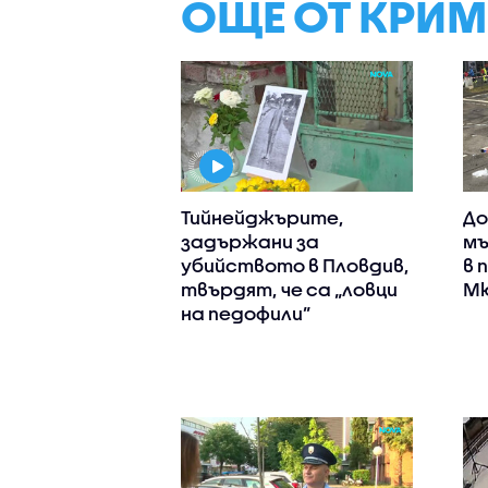
ОЩЕ ОТ КРИ
Тийнейджърите,
До
задържани за
мъ
убийството в Пловдив,
в 
твърдят, че са „ловци
Мю
на педофили”