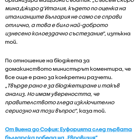
мина Джиро д'Италия, където по оценка на
италианците България не само се справи
отлично, а това е било най-доброто
изнесено колоездачно състезание
“, изтъкна
той.
По отношение на бюджета за
домакинството министърът коментира, че
все още е рано за конкретни разчети.
„
Твърде рано е за бюджетиране и такъв
анализ. Но имам увереността, че
правителството гледа изключително
сериозно на този въпрос
“, каза той.
От Виена до София: Еуфорията след първата
българска победа на „Евровизия”