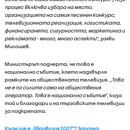
процес включва избора на място,
организацията на самия песенен конкурс,
телевизионната реализация, логистиката,
финансирането, сигурността, маркетинга и
рекламата - много, много аспекти
“, заяви
Милошев.
Министърът подчерта, че това е
национално събитие, което надхвърля
рамките на обществената телевизия. „
Това
не е по силите само на обществения
оператор. Това е национално събитие
“, каза
той и благодари и на търговските телевизии
за подкрепата.
Къде ще е „Евровизия 2027“? Започна