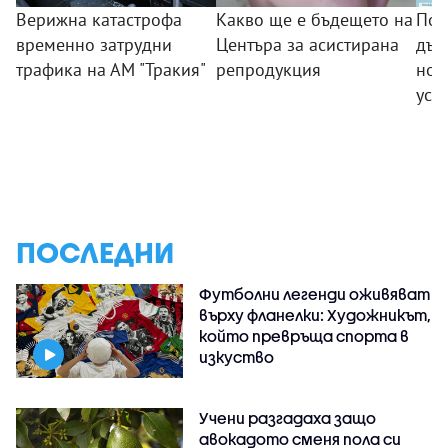
Верижна катастрофа
Какво ще е бъдещето на
Поб
временно затрудни
Центъра за асистирана
дъс
трафика на АМ "Тракия"
репродукция
нов
усп
ПОСЛЕДНИ
Футболни легенди оживяват
върху фланелки: Художникът,
който превръща спорта в
изкуство
Учени разгадаха защо
авокадото сменя пола си