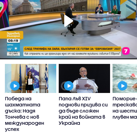
Победа на
Папа Лъв XIV
Поморие 
шахматната
поднови призива си
трескаво
,
дъска: Надя
да бъде сложен
на шести
Тончева с нов
край на войната в
плувен м
международен
Украйна
успех