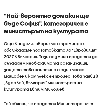
"Най-вероятно домакин ще
бъде София", категоричен е
министърът на културата
Още в неделя говорихме с премиера и
обсъждахме подготовката за "Евровизия"
2027 в България. Тази седмица предстои да
създадем необходимата организация,
защото това наистина е един много
мащабен и комплексен процес. Това заяви в
„Здравей, България” министърът на
културата Евтим Милошев.
Той обясни, че предстои Министерският