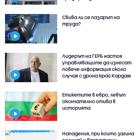
Свива ли се пазарът на
труда?
Лидерът на ГЕРБ настоя
управляващите да изнесат
повече информация около
случая с дрона край Кардам
Етикетите в евро, левът
окончателно отива в
историята
Нападения, при които загина