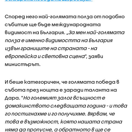
Според него най-голямата полза от подобно
събитие ще бъде международната
видимост на България. „
За мен най-голямата
полза е именно видимостта на България
извън границите на страната - на
европейска и световна сцена
“, заяви
министърът.
И беше категоричен, че голямата победа в
събота през нощта е заради таланта на
Дара. "
Но големият залог всъщност е
домакинството следващата година - и това
го постигнахме и го получихме. Вярвам, че
това е възможност, която нашата страна
няма да пропусне, а обратното в ще се