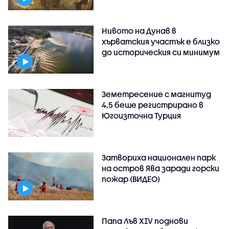
Нивото на Дунав в
хърватския участък е близко
до историческия си минимум
Земетресение с магнитуд
4,5 беше регистрирано в
Югоизточна Турция
Затвориха национален парк
на остров Ява заради горски
пожар (ВИДЕО)
Папа Лъв XIV поднови