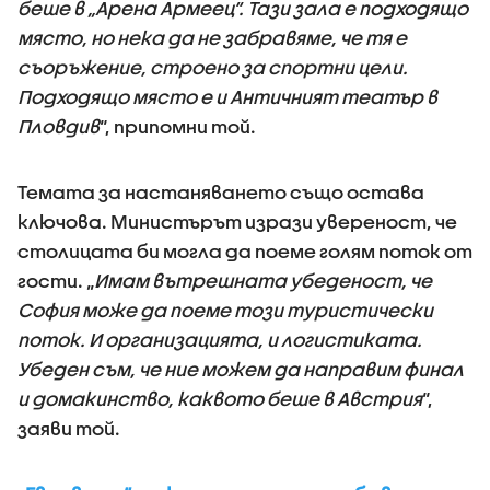
беше в „Арена Армеец“. Тази зала е подходящо
място, но нека да не забравяме, че тя е
съоръжение, строено за спортни цели.
Подходящо място е и Античният театър в
Пловдив
“, припомни той.
Темата за настаняването също остава
ключова. Министърът изрази увереност, че
столицата би могла да поеме голям поток от
гости. „
Имам вътрешната убеденост, че
София може да поеме този туристически
поток. И организацията, и логистиката.
Убеден съм, че ние можем да направим финал
и домакинство, каквото беше в Австрия
“,
заяви той.