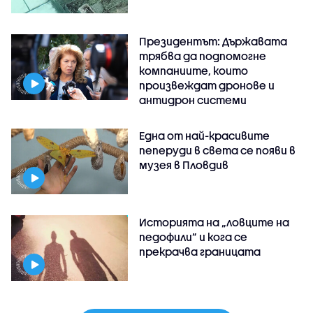
Президентът: Държавата
трябва да подпомогне
компаниите, които
произвеждат дронове и
антидрон системи
Една от най-красивите
пеперуди в света се появи в
музея в Пловдив
Историята на „ловците на
педофили” и кога се
прекрачва границата