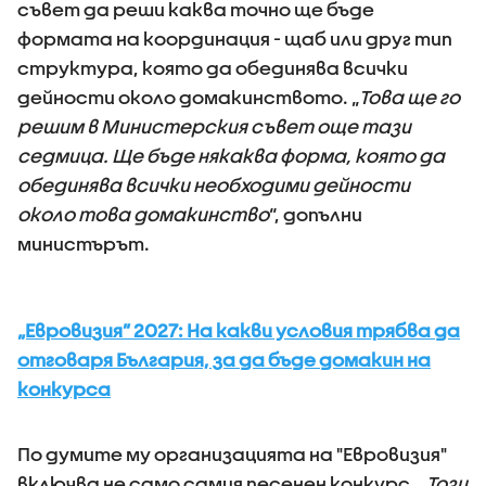
съвет да реши каква точно ще бъде
формата на координация - щаб или друг тип
структура, която да обединява всички
дейности около домакинството. „
Това ще го
решим в Министерския съвет още тази
седмица. Ще бъде някаква форма, която да
обединява всички необходими дейности
около това домакинство
“, допълни
министърът.
„Евровизия” 2027: На какви условия трябва да
отговаря България, за да бъде домакин на
конкурса
По думите му организацията на "Евровизия"
включва не само самия песенен конкурс. „
Този