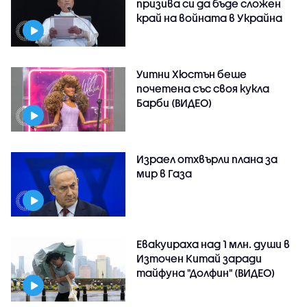
призива си да бъде сложен
край на войната в Украйна
Уитни Хюстън беше
почетена със своя кукла
Барби (ВИДЕО)
Израел отхвърли плана за
мир в Газа
Евакуираха над 1 млн. души в
Източен Китай заради
тайфуна "Долфин" (ВИДЕО)