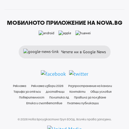
МОБИЛНОТО ПРИЛОЖЕНИЕ НА NOVA.BG
Четете ни в Google News
Реклама
Реклама избори 2026
Разпространение на канали
Тарифа за откъси
Доставчици
Контакти
Общи условия
Поверителност
Политика ЛД
Правила за ползване
Етика и съответствие
Платени публикации
© 2026 Нова Броудкастинг Груп ЕООД. Всички права запазени.