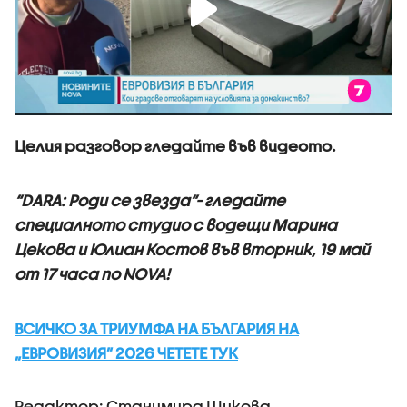
Целия разговор гледайте във видеото.
“DARA: Роди се звезда”- гледайте
специалното студио с водещи Марина
Цекова и Юлиан Костов във вторник, 19 май
от 17 часа по NOVA!
ВСИЧКО ЗА ТРИУМФА НА БЪЛГАРИЯ НА
„ЕВРОВИЗИЯ” 2026 ЧЕТЕТЕ ТУК
Редактор: Станимира Шикова