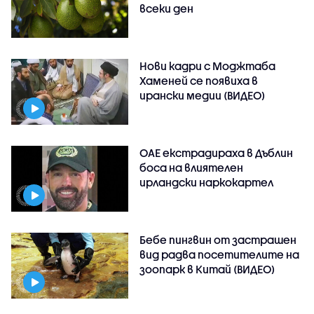
всеки ден
Нови кадри с Моджтаба
Хаменей се появиха в
ирански медии (ВИДЕО)
ОАЕ екстрадираха в Дъблин
боса на влиятелен
ирландски наркокартел
Бебе пингвин от застрашен
вид радва посетителите на
зоопарк в Китай (ВИДЕО)