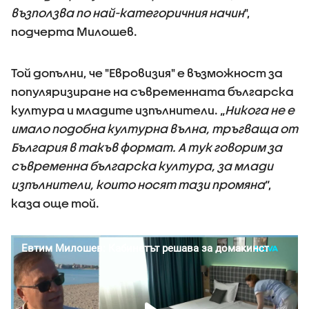
възползва по най-категоричния начин
",
подчерта Милошев.
Той допълни, че "Евровизия" е възможност за
популяризиране на съвременната българска
култура и младите изпълнители. „
Никога не е
имало подобна културна вълна, тръгваща от
България в такъв формат. А тук говорим за
съвременна българска култура, за млади
изпълнители, които носят тази промяна
“,
каза още той.