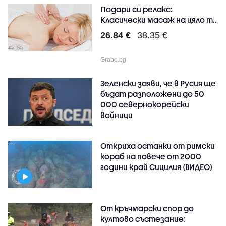
Подари си релакс:
Класически масаж на цяло т..
26.84 €
38.35 €
Grabo.bg
Зеленски заяви, че в Русия ще
бъдат разположени до 50
000 севернокорейски
войници
Откриха останки от римски
кораб на повече от 2000
години край Сицилия (ВИДЕО)
От кръчмарски спор до
култово състезание: