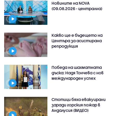
Новините на NOVA
(09.08.2026 - централна)
Какво ще е бъдещето на
Центъра за асистирана
репродукция
Победа на шахматната
дъска: Надя Тончева с нов
международен успех
Стотици бяха евакуирани
заради горския пожар в
Андалусия (ВИДЕО)