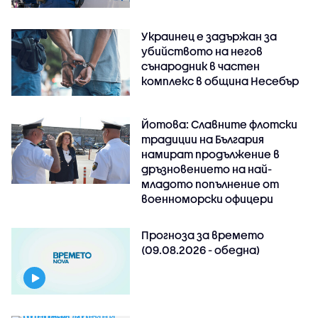
Украинец е задържан за
убийството на негов
сънародник в частен
комплекс в община Несебър
Йотова: Славните флотски
традиции на България
намират продължение в
дръзновението на най-
младото попълнение от
военноморски офицери
Прогноза за времето
(09.08.2026 - обедна)