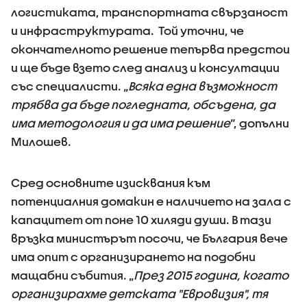
логистиката, транспортната свързаност
и инфраструктурата. Той уточни, че
окончателното решение тепърва предстои
и ще бъде взето след анализ и консултации
със специалисти. „
Всяка една възможност
трябва да бъде погледната, обсъдена, да
има методология и да има решение
“, допълни
Милошев.
Сред основните изисквания към
потенциалния домакин е наличието на зала с
капацитет от поне 10 хиляди души. В тази
връзка министърът посочи, че България вече
има опит с организирането на подобни
мащабни събития. „
През 2015 година, когато
организирахме детската "Евровизия", тя