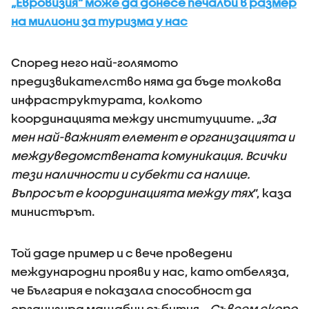
„Евровизия“ може да донесе печалби в размер
на милиони за туризма у нас
Според него най-голямото
предизвикателство няма да бъде толкова
инфраструктурата, колкото
координацията между институциите. „
За
мен най-важният елемент е организацията и
междуведомствената комуникация. Всички
тези наличности и субекти са налице.
Въпросът е координацията между тях
“, каза
министърът.
Той даде пример и с вече проведени
международни прояви у нас, като отбеляза,
че България е показала способност да
организира мащабни събития. „
Съвсем скоро