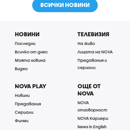
ВСИЧКИ НОВИНИ
НОВИНИ
ТЕЛЕВИЗИЯ
Последни
На живо
Всичко от днес
Лицата на NOVA
Моята новина
Предавания и
сериали
Видео
NOVA PLAY
ОЩЕ ОТ
NOVA
Новини
NOVA
Предавания
отговорност
Сериали
NOVA Кариери
Филми
News in English