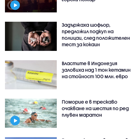
Задържаха шофьор,
предложил подкуп на
полицаи, след положителен
тест за кокаин
Властите в Индонезия
заловиха над 1 тон кетамин
на стойност 100 млн. евро
Поморие е в трескаво
очакване на шестия по ред
плувен маратон