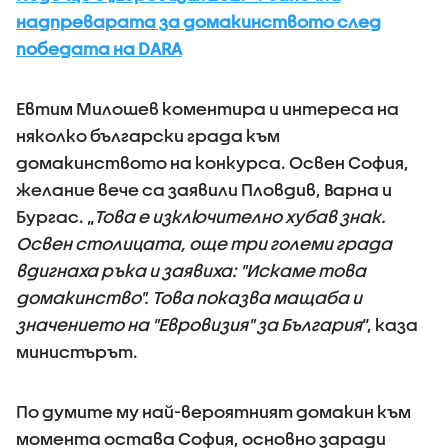
надпреварата за домакинството след
победата на DARA
Евтим Милошев коментира и интереса на
няколко български града към
домакинството на конкурса. Освен София,
желание вече са заявили Пловдив, Варна и
Бургас. „
Това е изключително хубав знак.
Освен столицата, още три големи града
вдигнаха ръка и заявиха: "Искаме това
домакинство". Това показва мащаба и
значението на "Евровизия" за България
“, каза
министърът.
По думите му най-вероятният домакин към
момента остава София, основно заради