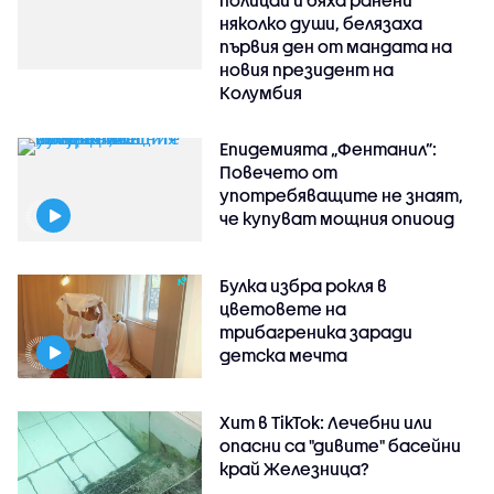
полицай и бяха ранени
няколко души, белязаха
първия ден от мандата на
новия президент на
Колумбия
Епидемията „Фентанил”:
Повечето от
употребяващите не знаят,
че купуват мощния опиоид
Булка избра рокля в
цветовете на
трибагреника заради
детска мечта
Хит в TikTok: Лечебни или
опасни са "дивите" басейни
край Железница?