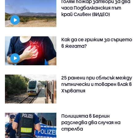
Голям пожар затвори за два
часа Подбалканския път
край Сливен (ВИДЕО)
Как да се грижим за сърцето
в жегата?
25 ранени при сблъсък между
пътнически и товарен влак в
Хърватия
Полицията в Берлин
разследва два случая на
стрелба