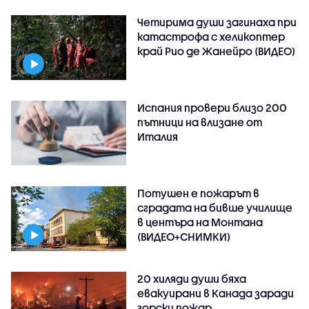
Четирима души загинаха при
катастрофа с хеликоптер
край Рио де Жанейро (ВИДЕО)
Испания провери близо 200
пътници на влизане от
Италия
Потушен е пожарът в
сградата на бивше училище
в центъра на Монтана
(ВИДЕО+СНИМКИ)
20 хиляди души бяха
евакуирани в Канада заради
горски пожар