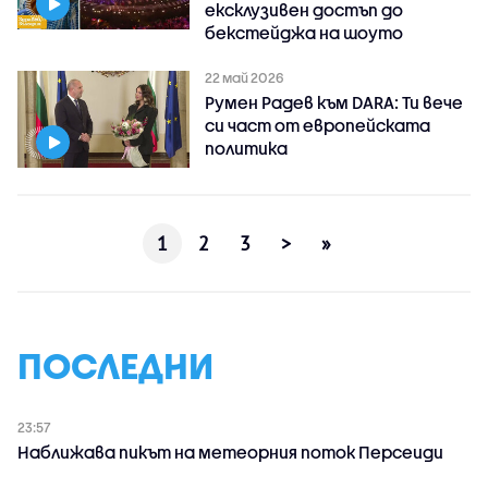
ексклузивен достъп до
бекстейджа на шоуто
22 май 2026
Румен Радев към DARA: Ти вече
си част от европейската
политика
1
2
3
>
»
ПОСЛЕДНИ
23:57
Наближава пикът на метеорния поток Персеиди