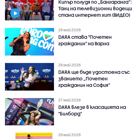
Кипър полудя по „Бангаранга“:
Танц на телевизионни водещи
стана интернет хит (ВИДЕО)
28 май 2026
DARA става "Почетен
гражданин" на Варна
28 май 2026
DARA ще бъде удостоена със
званието „Почетен
гражданин на София”
27 май 2026
DARA влезе в класацията на
"Билборд"
26 май 2026