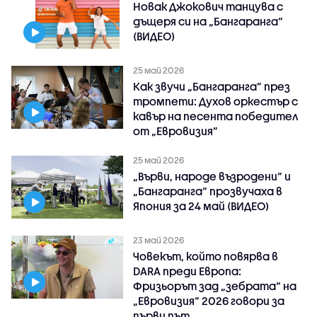
Новак Джокович танцува с
дъщеря си на „Бангаранга“
(ВИДЕО)
25 май 2026
Как звучи „Бангаранга” през
тромпети: Духов оркестър с
кавър на песента победител
от „Евровизия”
25 май 2026
„Върви, народе възродени“ и
„Бангаранга“ прозвучаха в
Япония за 24 май (ВИДЕО)
23 май 2026
Човекът, който повярва в
DARA преди Европа:
Фризьорът зад „зебрата“ на
„Евровизия“ 2026 говори за
първи път