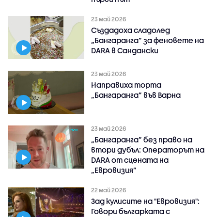
23 май 2026
Създадоха сладолед
„Бангаранга” за феновете на
DARA в Сандански
23 май 2026
Направиха торта
„Бангаранга” във Варна
23 май 2026
„Бангаранга” без право на
втори дубъл: Операторът на
DARA от сцената на
„Евровизия”
22 май 2026
Зад кулисите на "Евровизия":
Говори българката с