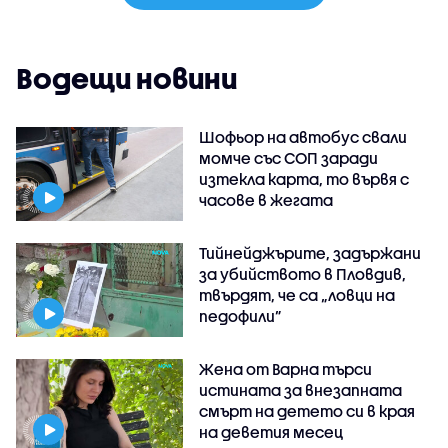
Водещи новини
Шофьор на автобус свали
момче със СОП заради
изтекла карта, то вървя с
часове в жегата
Тийнейджърите, задържани
за убийството в Пловдив,
твърдят, че са „ловци на
педофили”
Жена от Варна търси
истината за внезапната
смърт на детето си в края
на деветия месец