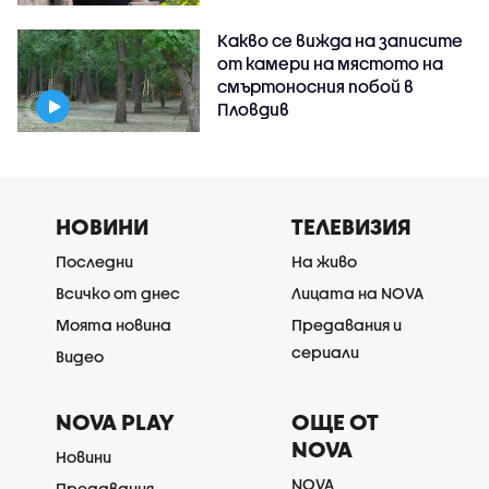
Какво се вижда на записите
от камери на мястото на
смъртоносния побой в
Пловдив
НОВИНИ
ТЕЛЕВИЗИЯ
Последни
На живо
Всичко от днес
Лицата на NOVA
Моята новина
Предавания и
сериали
Видео
NOVA PLAY
ОЩЕ ОТ
NOVA
Новини
NOVA
Предавания