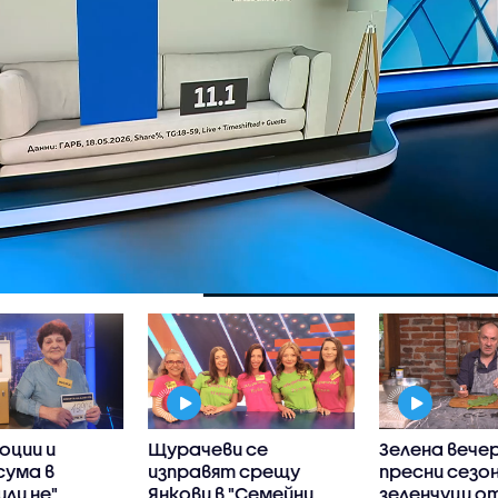
оции и
Щурачеви се
Зелена вечер
сума в
изправят срещу
пресни сезо
или не"
Янкови в "Семейни
зеленчуци о