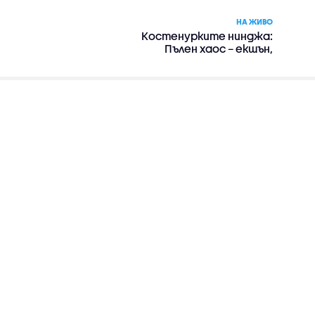
НА ЖИВО
Костенурките нинджа:
Пълен хаос – екшън,
комедия, приключенски