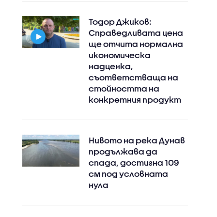
Тодор Джиков:
Справедливата цена
ще отчита нормална
икономическа
надценка,
съответстваща на
стойността на
конкретния продукт
Нивото на река Дунав
продължава да
спада, достигна 109
см под условната
нула