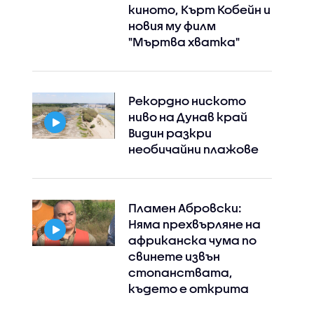
киното, Кърт Кобейн и
новия му филм
"Мъртва хватка"
Рекордно ниското
ниво на Дунав край
Видин разкри
необичайни плажове
Пламен Абровски:
Няма прехвърляне на
африканска чума по
свинете извън
стопанствата,
където е открита