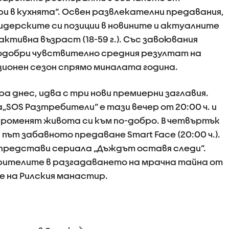
 в кухнята“. Освен развлекателни предавания,
дерските си позиции в новините и актуалните
ктивна възраст (18-59 г.). Със завоювания
подобри чувствително средния резултат на
ионен сезон спрямо миналата година.
 днес, идва с три нови премиерни заглавия.
OS Разтребители“ е тази вечер от 20:00 ч. и
 променят живота си към по-добро. В четвъртък
път забавното предаване Smart Face (20:00 ч.).
ще представи сериала „Дъждът оставя следи“.
рителите в разгадаването на мрачна тайна от
е на Рилския манастир.