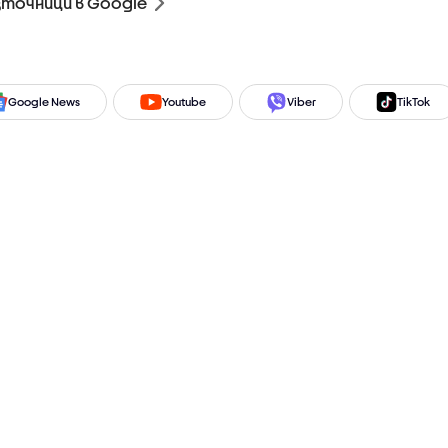
зточници в Google
Google News
Youtube
Viber
TikTok