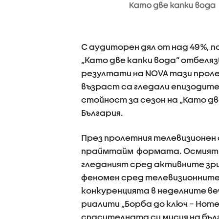
С аудиторен дял от над 49%, 
„Като две капки вода“ отбеля
резултати на NOVA тази проле
възраст са гледали епизодите 
стойност за сезон на „Като дв
България.
През пролетния телевизионен 
праймтайм формата. Осмият сез
гледаният сред активните зри
феномен сред телевизионните 
конкуренцията в неделните ве
риалити „Борба до ключ – Home
спасителната си мисия на бъ