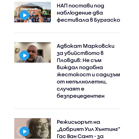
НАП постави под
наблюдение два
фестивала в Бургаско
Адвокат Марковски
за убийството в
Пловдив: Не съм
виждал подобна
жестокост и садизъм
от непълнолетни,
случаят е
безпрецедентен
Режисьорът на
„Добрият Уил Хънтинг“
Гас Ван Сант - за