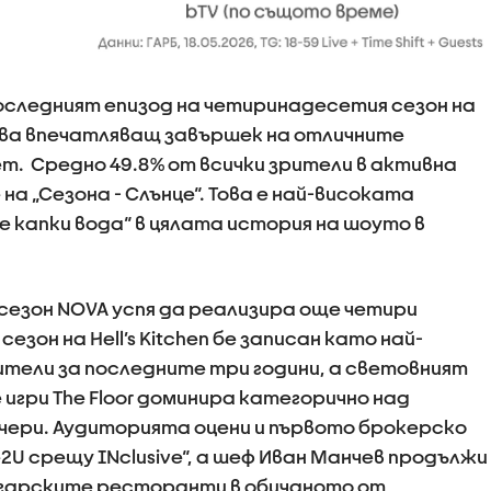
последният епизод на четиринадесетия сезон на
зва впечатляващ завършек на отличните
т. Средно 49.8% от всички зрители в активна
на „Сезона - Слънце“. Това е най-високата
е капки вода“ в цялата история на шоуто в
сезон NOVA успя да реализира още четири
он на Hell’s Kitchen бе записан като най-
тели за последните три години, а световният
игри The Floor доминира категорично над
чери. Аудиторията оцени и първото брокерско
2U срещу INclusive“, а шеф Иван Манчев продължи
лгарските ресторанти в обичаното от