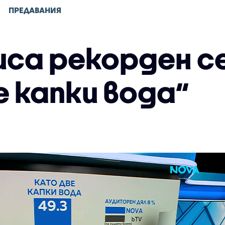
ПРЕДАВАНИЯ
иса рекорден с
е капки вода“