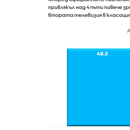
привлякъл над 4 пъти повече зр
втората телевизия в класаци