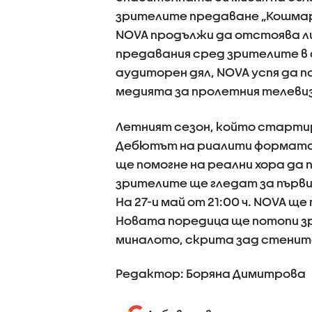
зрителите предаване „Кошмари
NOVA продължи да отстоява ли
предавания сред зрителите в а
аудиторен дял, NOVA успя да 
медията за пролетния телевиз
Летният сезон, който стартира
Дебютът на риалити формата„S
ще помогне на реални хора да
зрителите ще гледат за първи 
На 27-и май от 21:00 ч. NOVA 
Новата поредица ще потопи з
миналото, скрита зад стенит
Редактор: Боряна Димитрова