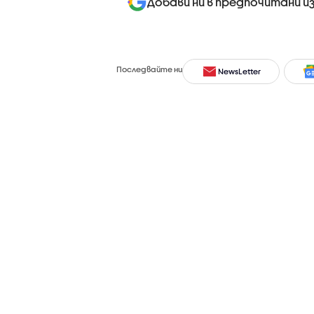
Добави ни в предпочитани и
Последвайте ни
NewsLetter