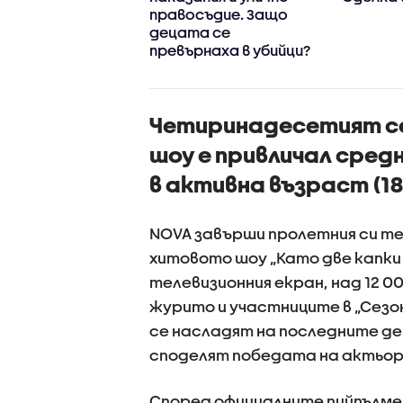
ерешката на
правосъдие. Защо
тата“
децата се
превърнаха в убийци?
Четиринадесетият се
шоу е привличал сред
в активна възраст (18-
NOVA завърши пролетния си те
хитовото шоу „Като две капки
телевизионния екран, над 12 0
журито и участниците в „Сезон
се насладят на последните де
споделят победата на актьора
Според официалните пийпълме