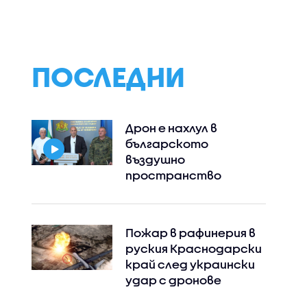
мов в
не"
 на
ПОСЛЕДНИ
Дрон е нахлул в
българското
въздушно
пространство
Пожар в рафинерия в
руския Краснодарски
край след украински
удар с дронове