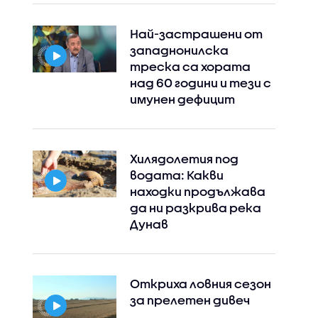
Най-застрашени от
западнонилска
треска са хората
Instagram
Facebook
над 60 години и тези с
имунен дефицит
Хилядолетия под
водата: Какви
находки продължава
да ни разкрива река
Дунав
Откриха ловния сезон
за прелетен дивеч