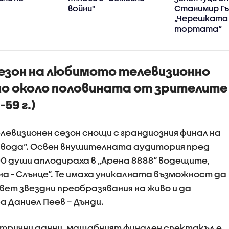
войни"
Станимир Гъ
„Черешката
тортата“
зон на любимото телевизионно
но около половината от зрителите
59 г.)
левизионен сезон снощи с грандиозния финал на
 вода“. Освен внушителната аудитория пред
00 души аплодираха в „Арена 8888“ водещите,
а - Слънце“. Те имаха уникалната възможност да
вет звездни преобразявания на живо и да
 Даниел Пеев – Дънди.
трични данни, мащабният финален спектакъл е