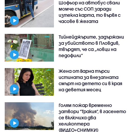
Шофьор на автобус свали
момче със СОП заради
изтекла карта, то вървя с
часове в жегата
Тийнейджърите, задържани
за убийството в Пловдив,
твърдят, че са „ловци на
педофили”
Жена от Варна търси
истината за внезапната
смърт на детето си в края
на деветия месец
Голям пожар временно
затвори "Тракия", в гасенето
се включиха два
хеликоптера
(ВИДЕО+СНИМКИ)