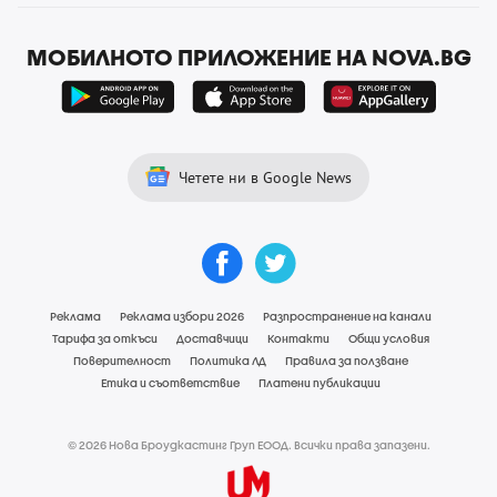
МОБИЛНОТО ПРИЛОЖЕНИЕ НА NOVA.BG
Четете ни в Google News
Реклама
Реклама избори 2026
Разпространение на канали
Тарифа за откъси
Доставчици
Контакти
Общи условия
Поверителност
Политика ЛД
Правила за ползване
Етика и съответствие
Платени публикации
© 2026 Нова Броудкастинг Груп ЕООД. Всички права запазени.