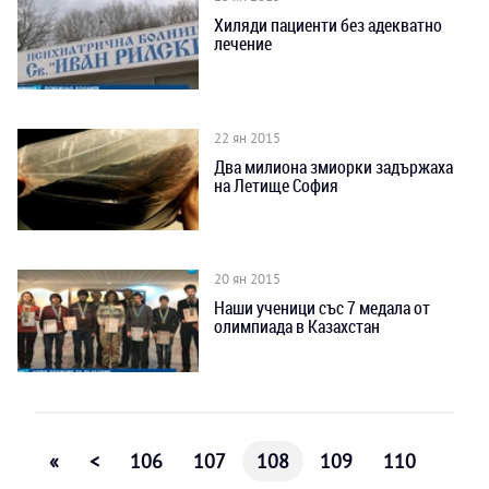
Хиляди пациенти без адекватно
лечение
22 ян 2015
Два милиона змиорки задържаха
на Летище София
20 ян 2015
Наши ученици със 7 медала от
олимпиада в Казахстан
«
<
106
107
108
109
110