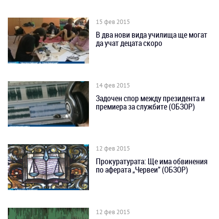
15 фев 2015
В два нови вида училища ще могат
да учат децата скоро
14 фев 2015
Задочен спор между президентa и
премиера за службите (ОБЗОР)
12 фев 2015
Прокуратурата: Ще има обвинения
по аферата „Червеи” (ОБЗОР)
12 фев 2015