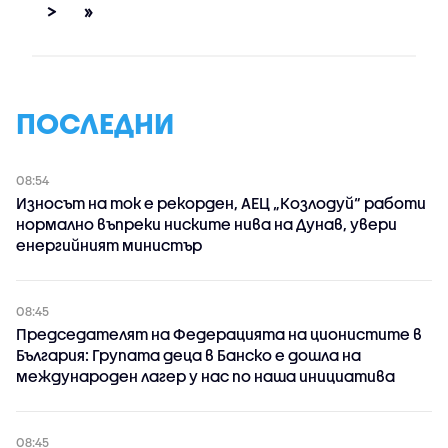
>
»
ПОСЛЕДНИ
08:54
Износът на ток е рекорден, АЕЦ „Козлодуй“ работи
нормално въпреки ниските нива на Дунав, увери
енергийният министър
08:45
Председателят на Федерацията на ционистите в
България: Групата деца в Банско е дошла на
международен лагер у нас по наша инициатива
08:45