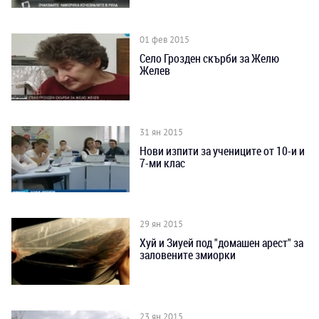
01 фев 2015
Село Грозден скърби за Желю
Желев
31 ян 2015
Нови изпити за учениците от 10-и и
7-ми клас
29 ян 2015
Хуй и Зиуей под "домашен арест" за
заловените змиорки
23 ян 2015