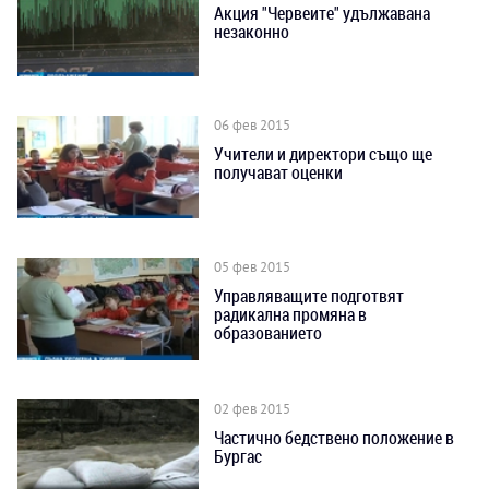
Акция "Червеите" удължавана
незаконно
06 фев 2015
Учители и директори също ще
получават оценки
05 фев 2015
Управляващите подготвят
радикална промяна в
образованието
02 фев 2015
Частично бедствено положение в
Бургас