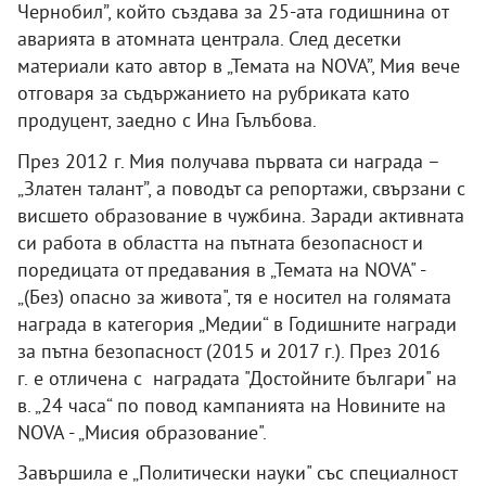
Чернобил”, който създава за 25-ата годишнина от
аварията в атомната централа. След десетки
материали като автор в „Темата на NOVA”, Мия вече
отговаря за съдържанието на рубриката като
продуцент, заедно с Ина Гълъбова.
През 2012 г. Мия получава първата си награда –
„Златен талант”, а поводът са репортажи, свързани с
висшето образование в чужбина. Заради активната
си работа в областта на пътната безопасност и
поредицата от предавания в „Темата на NOVA" -
„(Без) опасно за живота", тя е носител на голямата
награда в категория „Медии“ в Годишните награди
за пътна безопасност (2015 и 2017 г.). През 2016
г. е отличена с наградата "Достойните българи" на
в. „24 часа“ по повод кампанията на Новините на
NOVA - „Мисия образование".
Завършила е „Политически науки" със специалност