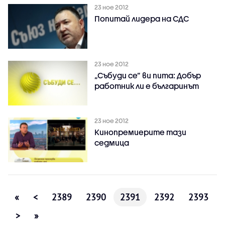
23 ное 2012
Попитай лидера на СДС
23 ное 2012
„Събуди се” ви пита: Добър
работник ли е българинът
23 ное 2012
Кинопремиерите тази
седмица
«
<
2389
2390
2391
2392
2393
>
»