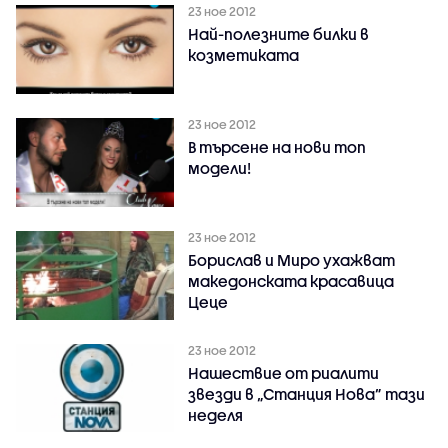
23 ное 2012
Най-полезните билки в
козметиката
23 ное 2012
В търсене на нови топ
модели!
23 ное 2012
Борислав и Миро ухажват
македонската красавица
Цеце
23 ное 2012
Нашествие от риалити
звезди в „Станция Нова” тази
неделя