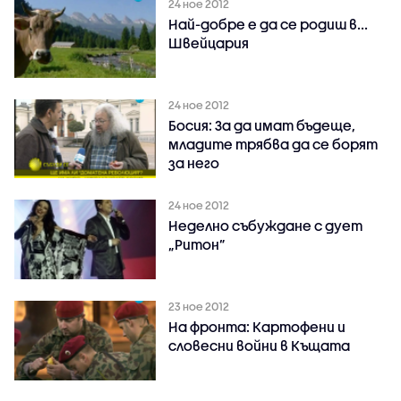
24 ное 2012
Най-добре е да се родиш в...
Швейцария
24 ное 2012
Босия: За да имат бъдеще,
младите трябва да се борят
за него
24 ное 2012
Неделно събуждане с дует
„Ритон”
23 ное 2012
На фронта: Картофени и
словесни войни в Къщата