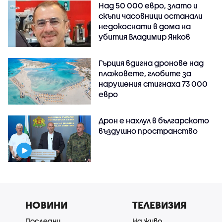
Над 50 000 евро, злато и
скъпи часовници останали
недокоснати в дома на
убития Владимир Янков
Гърция вдигна дронове над
плажовете, глобите за
нарушения стигнаха 73 000
евро
Дрон е нахлул в българското
въздушно пространство
НОВИНИ
ТЕЛЕВИЗИЯ
Последни
На живо