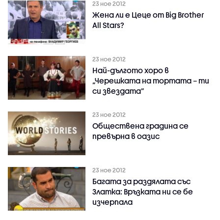
23 ное 2012
Жена ли е Цеце от Big Brother
All Stars?
23 ное 2012
Най-дългото хоро в
„Черешката на тортата – ти
си звездата”
23 ное 2012
Обществена градина се
превърна в оазис
23 ное 2012
Багата за раздялата със
Златка: Връзката ни се бе
изчерпала