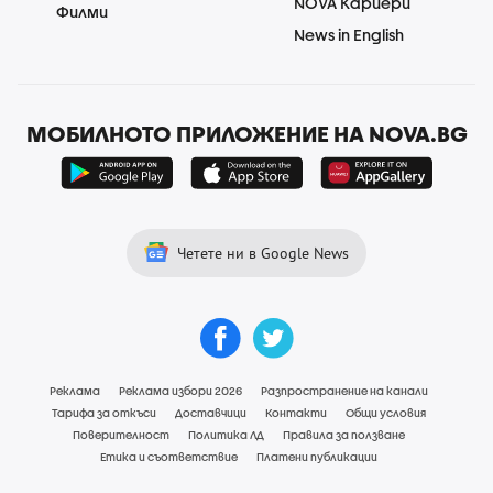
NOVA Кариери
Филми
News in English
МОБИЛНОТО ПРИЛОЖЕНИЕ НА NOVA.BG
Четете ни в Google News
Реклама
Реклама избори 2026
Разпространение на канали
Тарифа за откъси
Доставчици
Контакти
Общи условия
Поверителност
Политика ЛД
Правила за ползване
Етика и съответствие
Платени публикации