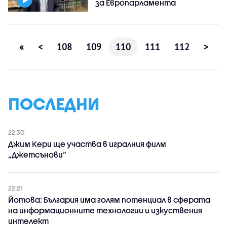
за Европарламента
«
<
108
109
110
111
112
>
ПОСЛЕДНИ
22:30
Джим Кери ще участва в игралния филм
„Джетсънови“
22:21
Йотова: България има голям потенциал в сферата
на информационните технологии и изкуствения
интелект