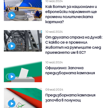
10 май 2024
Как вотът за национален и
европейски парламент ще
промени политическата
картина?
10 май 2024
От другата страна на Дунав:
С какво се е променил
животът на румънците след
приемането им в ЕС?
10 май 2024
Официално: Започна
предизборната кампания
09 май 2024
Предизборната кампания
започва в полунощ