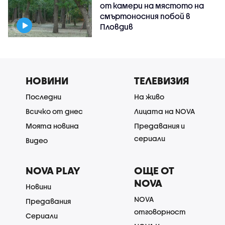
от камери на мястото на
смъртоносния побой в
Пловдив
НОВИНИ
ТЕЛЕВИЗИЯ
Последни
На живо
Всичко от днес
Лицата на NOVA
Моята новина
Предавания и
сериали
Видео
NOVA PLAY
ОЩЕ ОТ
NOVA
Новини
NOVA
Предавания
отговорност
Сериали