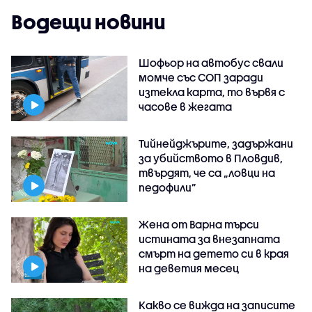
Водещи новини
Шофьор на автобус свали
момче със СОП заради
изтекла карта, то вървя с
часове в жегата
Тийнейджърите, задържани
за убийството в Пловдив,
твърдят, че са „ловци на
педофили”
Жена от Варна търси
истината за внезапната
смърт на детето си в края
на деветия месец
Какво се вижда на записите