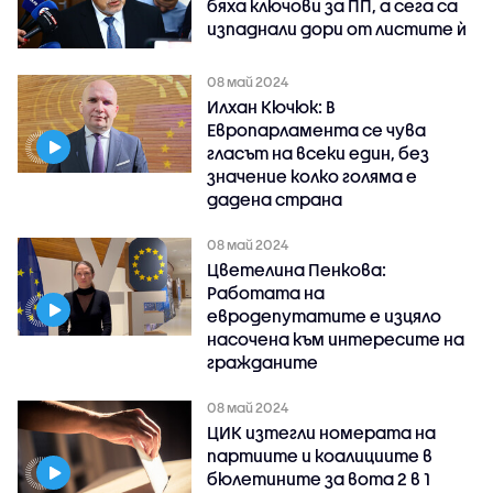
бяха ключови за ПП, а сега са
изпаднали дори от листите ѝ
08 май 2024
Илхан Кючюк: В
Европарламента се чува
гласът на всеки един, без
значение колко голяма е
дадена страна
08 май 2024
Цветелина Пенкова:
Работата на
евродепутатите е изцяло
насочена към интересите на
гражданите
08 май 2024
ЦИК изтегли номерата на
партиите и коалициите в
бюлетините за вота 2 в 1