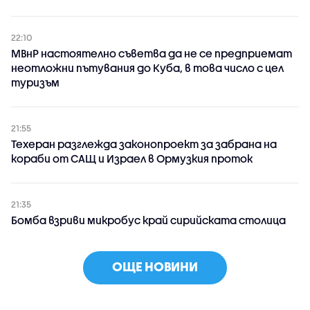
22:10
МВнР настоятелно съветва да не се предприемат
неотложни пътувания до Куба, в това число с цел
туризъм
21:55
Техеран разглежда законопроект за забрана на
кораби от САЩ и Израел в Ормузкия проток
21:35
Бомба взриви микробус край сирийската столица
ОЩЕ НОВИНИ