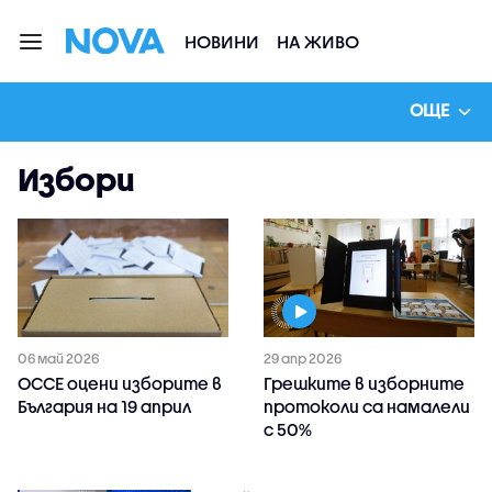
НОВИНИ
НА ЖИВО
ОЩЕ
Избори
06 май 2026
29 апр 2026
ОССЕ оцени изборите в
Грешките в изборните
България на 19 април
протоколи са намалели
с 50%