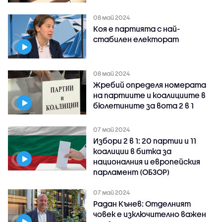
08 май 2024
Коя е партията с най-
стабилен електорат
08 май 2024
Жребий определя номерата
на партиите и коалициите в
бюлетините за вота 2 в 1
07 май 2024
Избори 2 в 1: 20 партии и 11
коалиции в битка за
националния и европейския
парламент (ОБЗОР)
07 май 2024
Радан Кънев: Отделният
човек е изключително важен