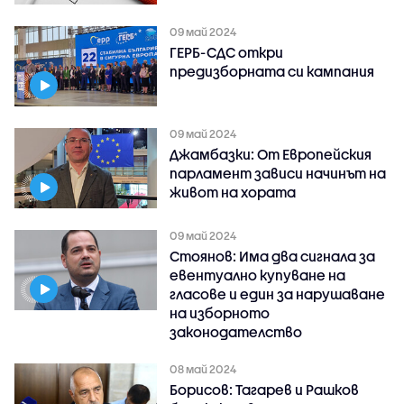
09 май 2024
ГЕРБ-СДС откри
предизборната си кампания
09 май 2024
Джамбазки: От Европейския
парламент зависи начинът на
живот на хората
09 май 2024
Стоянов: Има два сигнала за
евентуално купуване на
гласове и един за нарушаване
на изборното
законодателство
08 май 2024
Борисов: Тагарев и Рашков