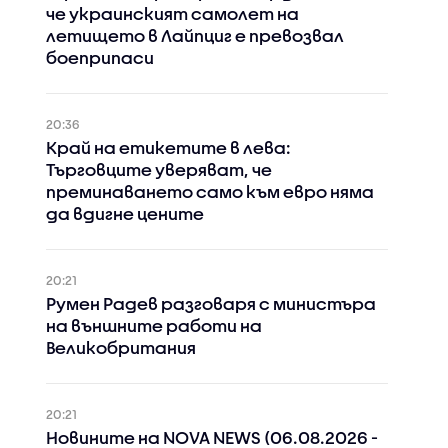
че украинският самолет на
летището в Лайпциг е превозвал
боеприпаси
20:36
Край на етикетите в лева:
Търговците уверяват, че
преминаването само към евро няма
да вдигне цените
20:21
Румен Радев разговаря с министъра
на външните работи на
Великобритания
20:21
Новините на NOVA NEWS (06.08.2026 -