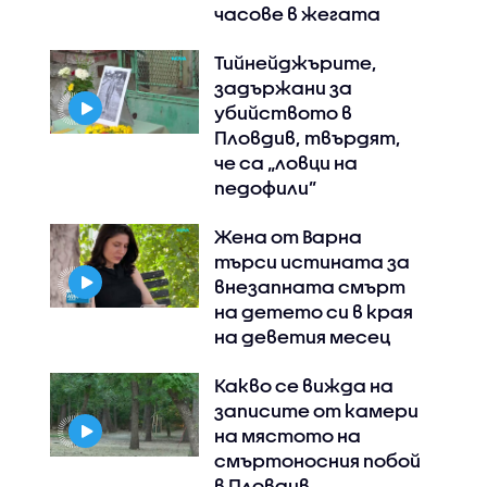
часове в жегата
Тийнейджърите,
задържани за
убийството в
Пловдив, твърдят,
че са „ловци на
педофили”
Жена от Варна
търси истината за
внезапната смърт
на детето си в края
на деветия месец
Какво се вижда на
записите от камери
на мястото на
смъртоносния побой
в Пловдив