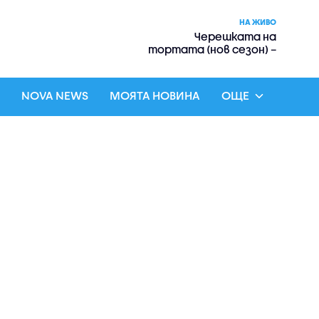
НА ЖИВО
Черешката на
тортата (нов сезон) –
риалити
NOVA NEWS
МОЯТА НОВИНА
ОЩЕ