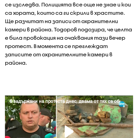
се изследва. Полицията все още не знае и кои
са хората, които са ги скрили в храстите.
Ще разчитат на записи от охранителни
камери в района. Тодоров подозира, че целта
е била провокация на очаквания тази вечер
протест. В момента се преглеждат
записите от охранителните камери в
района.