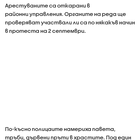
Арестуваните са откарани в
районни управления. Органите на реда ще
проверяват участвали ли са по някакъв начин
в протеста на 2 септември.
По-късно полицаите намериха павета,
тръби, дървени пръти в храстите. Под един