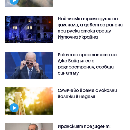
Най-малко трима души са
загинали, а девет са ранени
при руски атаки срещу
Източна Украйна
Ракът на простатата на
Джо Байдън се е
разпространил, съобщи
синът му
Слънчево време с локални
валежи в неделя
Иранският президент: