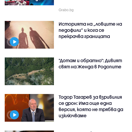
Grabo.bg
Историята на „ловците на
педофили” и кога се
прекрачва границата
"Дотам и обратно": Дивият
свят на Женда в Родопите
Тодор Тагарев за взривилия
се дрон: Има още една
версия, която не трябва да
изключваме