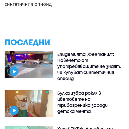
синтетичния опиоид
ПОСЛЕДНИ
Епидемията „Фентанил”:
Повечето от
употребяващите не знаят,
че купуват синтетичния
опиоид
Булка избра рокля в
цветовете на
трибагреника заради
детска мечта
Хит в TikTok: Лечебни или