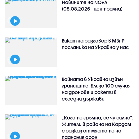
Новините на NOVA
(08.08.2026 - централна)
Викат на разговор в МВнР
посланика на Украйна у нас
Войната в Украйна извън
границите: Близо 100 случая
на дронове и ракети в
съседни държави
„Когато гръмна, се чу силно“:
Жители в района на Кардам
с разказ от мястото на
падналия дрон