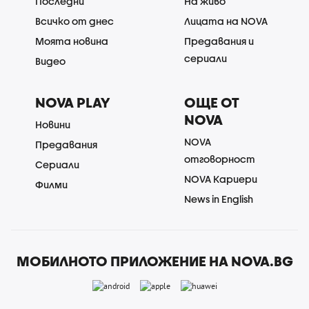
Последни
На живо
Всичко от днес
Лицата на NOVA
Моята новина
Предавания и
сериали
Видео
NOVA PLAY
ОЩЕ ОТ
NOVA
Новини
NOVA
Предавания
отговорност
Сериали
NOVA Кариери
Филми
News in English
МОБИЛНОТО ПРИЛОЖЕНИЕ НА NOVA.BG