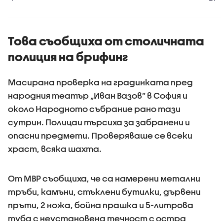
се взриви
българск
територ
Това съобщиха от столичната
полиция на брифинг
Масирана проверка на градинката пред
народния театър „Иван Вазов” в София и
около Народното събрание рано тази
сутрин. Полицаи търсиха за забранени и
опасни предмети. Проверяваше се всеки
храст, всяка шахта.
От МВР съобщиха, че са намерени метални
тръби, камъни, стъклени бутилки, дървени
пръти, 2 ножа, бойна прашка и 5-литрова
туба с неустановена течност с остра