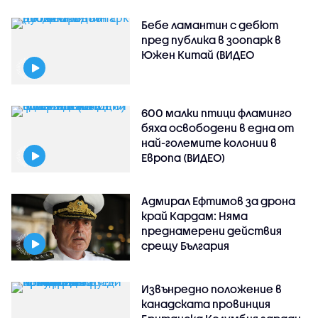
Бебе ламантин с дебют
пред публика в зоопарк в
Южен Китай (ВИДЕО
600 малки птици фламинго
бяха освободени в една от
най-големите колонии в
Европа (ВИДЕО)
Адмирал Ефтимов за дрона
край Кардам: Няма
преднамерени действия
срещу България
Извънредно положение в
канадската провинция