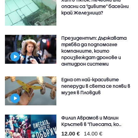
опасни са "дивите" басейни
край Железница?
Президентът: Държавата
трябва да подпомогне
компаниите, които
произвеждат дронове и
антидрон системи
Една от най-красивите
пеперуди в света се появи в
музея в Пловдив
Филип Аврамов и Малин
Кръстев в "Пиесата, ко..
12.00 €
14.00 €