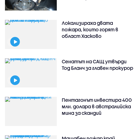
Локализираха двата
пожара, които горят в
област Хасково
Сенатът на САЩ утвърди
Тод Бланч за главен прокурор
Пентагонът инвестира 400
млн. долара в австралийска
мина за скандий
Мащабен пожар край