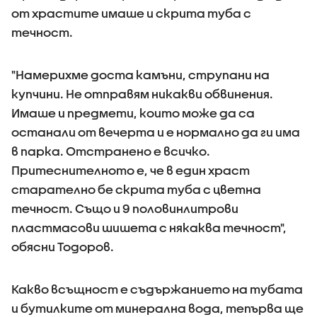
от храстите имаше и скрита туба с
течност.
"Намерихме доста камъни, струпани на
купчини. Не отправям никакви обвинения.
Имаше и предмети, които може да са
останали от вечерта и е нормално да ги има
в парка. Отстранено е всичко.
Притеснителното е, че в един храст
старателно бе скрита туба с цветна
течност. Също и 9 половинлитрови
пластмасови шишета с някаква течност",
обясни Тодоров.
Какво всъщност е съдържанието на тубата
и бутилките от минерална вода, тепърва ще