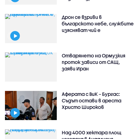
Дрон се взриви в
българското небе, службите
изясняват чий е
Отварянето на Ормузкия
проток зависи от САЩ,
заяви Иран
Аферата с ВиК – Бургас:
Съдът остави в ареста
Христо Широков
Над 4000 хектара площ
изгоряха в Андалусия