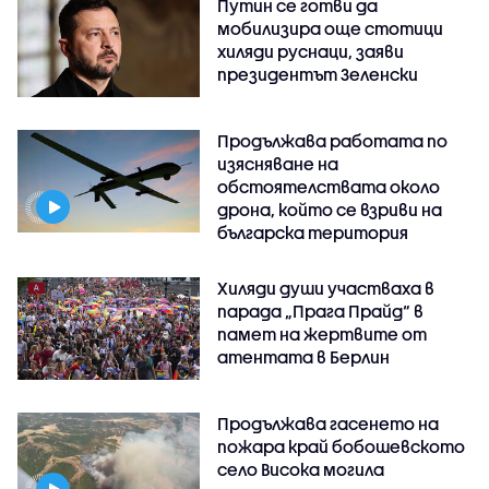
Путин се готви да
мобилизира още стотици
хиляди руснаци, заяви
президентът Зеленски
Продължава работата по
изясняване на
обстоятелствата около
дрона, който се взриви на
българска територия
Хиляди души участваха в
парада „Прага Прайд“ в
памет на жертвите от
атентата в Берлин
Продължава гасенето на
пожара край бобошевското
село Висока могила