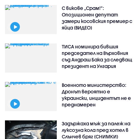
С викове „Срам!“:
Опозиционен депутат
замери косовския премиер с
яйца (ВИДЕО)
ТИСА номинира бившия
председател на Върховния
съд Андраш Бака за следващ
президент на Унгария
Военното министерство:
Дронът вероятно е
украински, инцидентът не е
преднамерен
Задържаха мъж за палеж на
луксозна кола пред хотел в
Слънчев бряг (СНИМКИ)