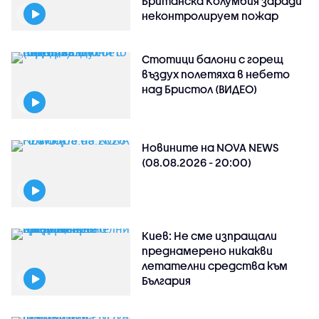
Британска Колумбия заради
неконтролируем пожар
Стотици балони с горещ
въздух полетяха в небето
над Бристол (ВИДЕО)
Новините на NOVA NEWS
(08.08.2026 - 20:00)
Киев: Не сме изпращали
преднамерено никакви
летателни средства към
България