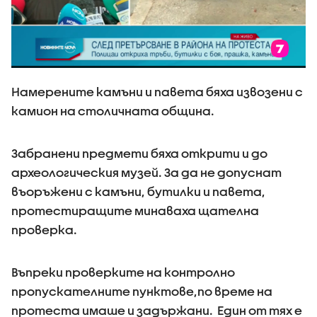
Намерените камъни и павета бяха извозени с
камион на столичната община.
Забранени предмети бяха открити и до
археологическия музей. За да не допуснат
въоръжени с камъни, бутилки и павета,
протестиращите минаваха щателна
проверка.
Въпреки проверките на контролно
пропускателните пунктове,по време на
протеста имаше и задържани. Един от тях е