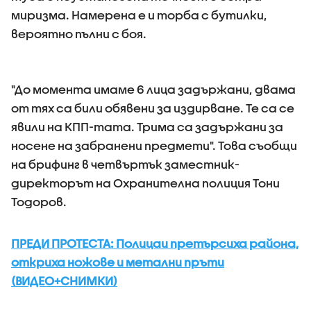
миризма. Намерена е и торба с бутилки,
вероятно пълни с боя.
"До момента имаме 6 лица задържани, двама
от тях са били обявени за издирване. Те са се
явили на КПП-тата. Трима са задържани за
носене на забранени предмети". Това съобщи
на брифинг в четвъртък заместник-
директорът на Охранителна полиция Тони
Тодоров.
ПРЕДИ ПРОТЕСТА: Полицаи претърсиха района,
откриха ножове и метални пръти
(ВИДЕО+СНИМКИ)