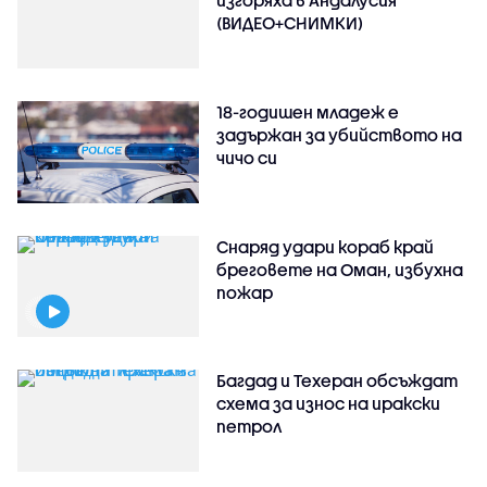
(ВИДЕО+СНИМКИ)
18-годишен младеж е
задържан за убийството на
чичо си
Снаряд удари кораб край
бреговете на Оман, избухна
пожар
Багдад и Техеран обсъждат
схема за износ на иракски
петрол