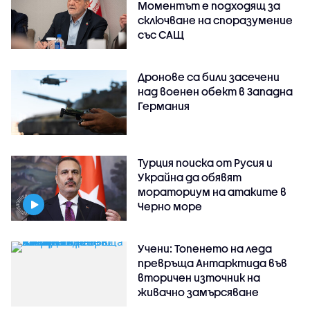
Моментът е подходящ за
сключване на споразумение
със САЩ
Дронове са били засечени
над военен обект в Западна
Германия
Турция поиска от Русия и
Украйна да обявят
мораториум на атаките в
Черно море
Учени: Топенето на леда
превръща Антарктида във
вторичен източник на
живачно замърсяване