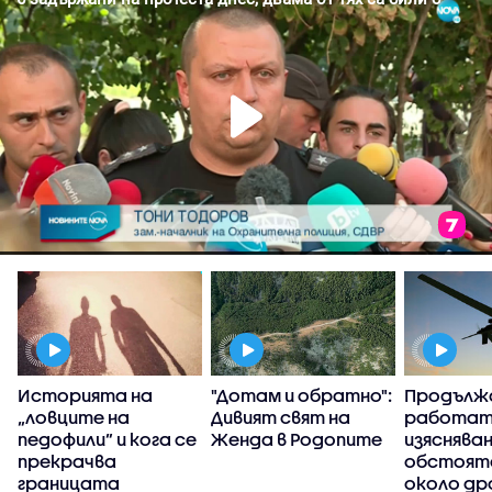
Историята на
"Дотам и обратно":
Продълж
„ловците на
Дивият свят на
работат
педофили” и кога се
Женда в Родопите
изясняван
прекрачва
обстоят
границата
около др