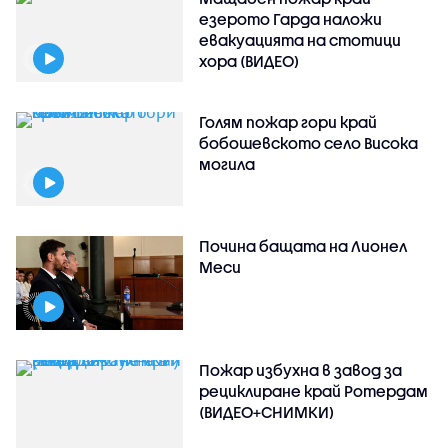
езерото Гарда наложи
евакуацията на стотици
хора (ВИДЕО)
Голям пожар гори край
бобошевското село Висока
могила
Почина бащата на Лионел
Меси
Пожар избухна в завод за
рециклиране край Ротердам
(ВИДЕО+СНИМКИ)