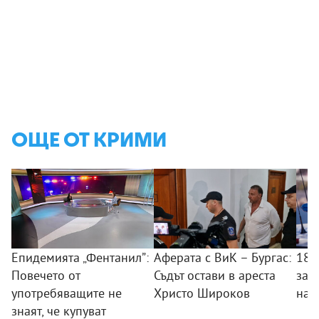
ОЩЕ ОТ КРИМИ
Епидемията „Фентанил”:
Аферата с ВиК – Бургас:
18-
Повечето от
Съдът остави в ареста
зад
употребяващите не
Христо Широков
на 
знаят, че купуват