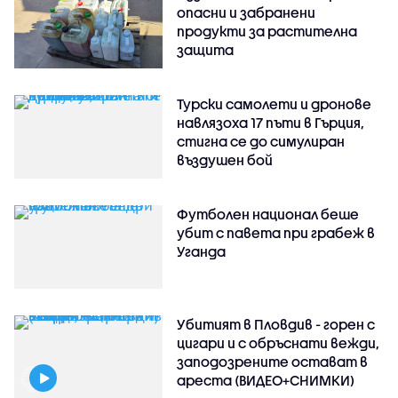
опасни и забранени
продукти за растителна
защита
Турски самолети и дронове
навлязоха 17 пъти в Гърция,
стигна се до симулиран
въздушен бой
Футболен национал беше
убит с павета при грабеж в
Уганда
Убитият в Пловдив - горен с
цигари и с обръснати вежди,
заподозрените остават в
ареста (ВИДЕО+СНИМКИ)