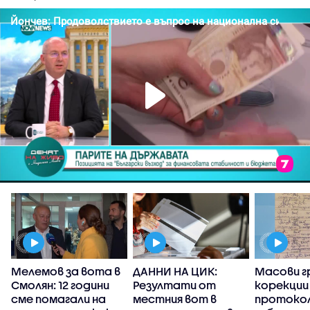
а
Мелемов за вота в
ДАННИ НА ЦИК:
Масови г
Смолян: 12 години
Резултати от
корекции
сме помагали на
местния вот в
протоко