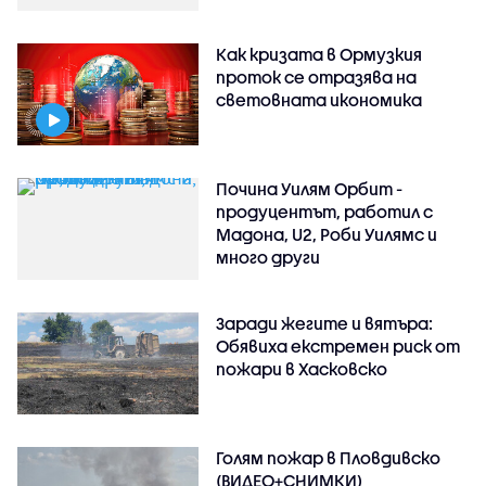
Как кризата в Ормузкия
проток се отразява на
световната икономика
Почина Уилям Орбит -
продуцентът, работил с
Мадона, U2, Роби Уилямс и
много други
Заради жегите и вятъра:
Обявиха екстремен риск от
пожари в Хасковско
Голям пожар в Пловдивско
(ВИДЕО+СНИМКИ)