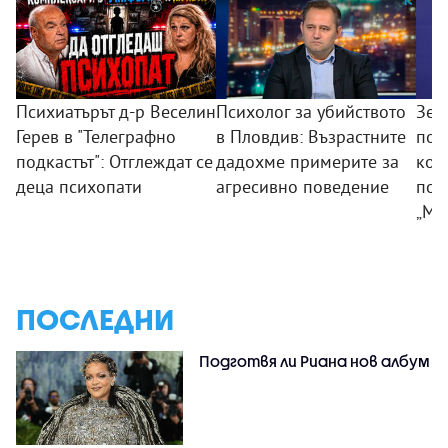
Психиатърът д-р Веселин
Психолог за убийството
Зем
Герев в "Телеграфно
в Пловдив: Възрастните
пои
подкастът": Отглеждат се
дадохме примерите за
ком
деца психопати
агресивно поведение
под
„Мл
ПОСЛЕДНИ
Подготвя ли Риана нов албум