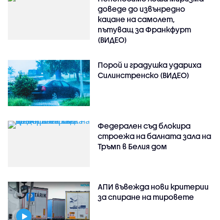
доведе до извънредно
кацане на самолет,
пътуващ за Франкфурт
(ВИДЕО)
Порой и градушка удариха
Силинстренско (ВИДЕО)
Федерален съд блокира
строежа на балната зала на
Тръмп в Белия дом
АПИ въвежда нови критерии
за спиране на тировете