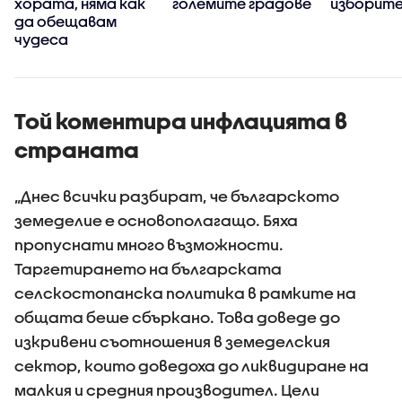
хората, няма как
големите градове
изборите
да обещавам
чудеса
Той коментира инфлацията в
страната
„Днес всички разбират, че българското
земеделие е основополагащо. Бяха
пропуснати много възможности.
Таргетирането на българската
селскостопанска политика в рамките на
общата беше сбъркано. Това доведе до
изкривени съотношения в земеделския
сектор, които доведоха до ликвидиране на
малкия и средния производител. Цели