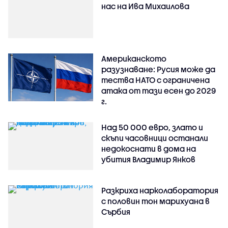
нас на Ива Михаилова
Американското
разузнаване: Русия може да
тества НАТО с ограничена
атака от тази есен до 2029
г.
Над 50 000 евро, злато и
скъпи часовници останали
недокоснати в дома на
убития Владимир Янков
Разкриха нарколаборатория
с половин тон марихуана в
Сърбия