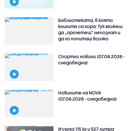
Библиотеката, в която
книгите са хора: Тук можеш
да „прочетеш“ непознат и
да го попиташ всичко
Спортни новини (07.08.2026 -
следобедна)
Новините на NOVA
(07.08.2026 - следобедна)
Иззеха 115 кг и 527 литра