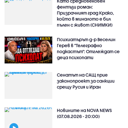
Като средновековен
фентъзи роман:
Призрачният град Крако,
който в миналото е бил
пълен с живот (СНИМКИ)
Психиатърът д-р Веселин
Герев в "Телеграфно
подкастът": Отглеждат се
деца психопати
Сенатът на САЩ прие
законопроект за санкции
срещу Русия и Иран
Новините на NOVA NEWS
(07.08.2026 - 20:00)