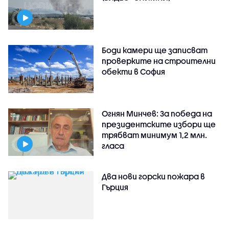
Боди камери ще записват
проверките на строителни
обекти в София
Огнян Минчев: За победа на
президентските избори ще
трябват минимум 1,2 млн.
гласа
Два нови горски пожара в
Гърция