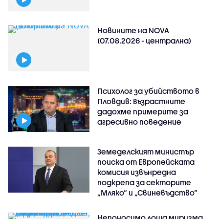
Новините на NOVA
(07.08.2026 - централна)
Психолог за убийството в
Пловдив: Възрастните
дадохме примерите за
агресивно поведение
Земеделският министър
поиска от Европейската
комисия извънредна
подкрепа за секторите
„Мляко“ и „Свиневъдство“
Непоносимо лоша миризма