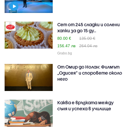
Сет от 245 сладки и солени
хапки за до 15 ду..
80.00 €
135.00 €
156.47 лв
264.04 лв
Grabo.bg
От Омир до Нолан: Филмът
„Одисея” и споровете около
него
Каква е връзката между
съня и успеха в училище