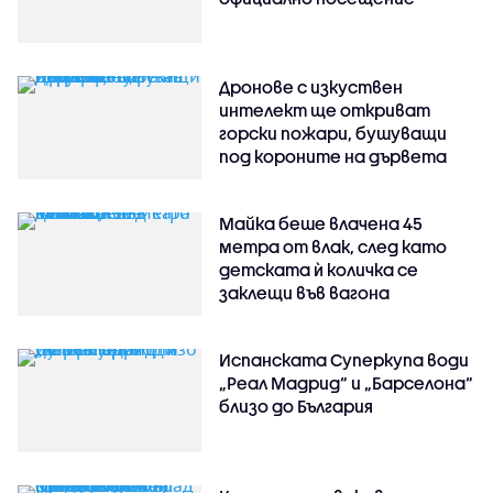
Дронове с изкуствен
интелект ще откриват
горски пожари, бушуващи
под короните на дървета
Майка беше влачена 45
метра от влак, след като
детската ѝ количка се
заклещи във вагона
Испанската Суперкупа води
„Реал Мадрид“ и „Барселона“
близо до България