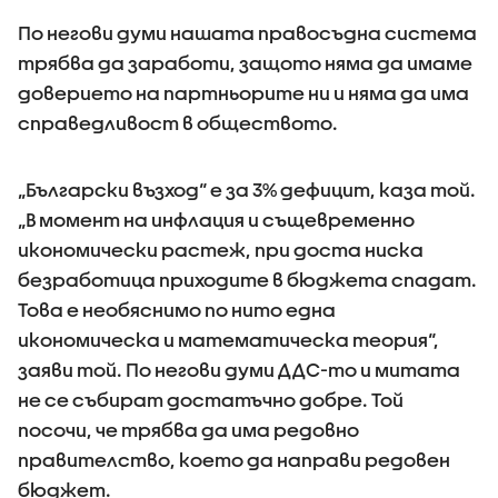
По негови думи нашата правосъдна система
трябва да заработи, защото няма да имаме
доверието на партньорите ни и няма да има
справедливост в обществото.
„Български възход“ е за 3% дефицит, каза той.
„В момент на инфлация и същевременно
икономически растеж, при доста ниска
безработица приходите в бюджета спадат.
Това е необяснимо по нито една
икономическа и математическа теория“,
заяви той. По негови думи ДДС-то и митата
не се събират достатъчно добре. Той
посочи, че трябва да има редовно
правителство, което да направи редовен
бюджет.