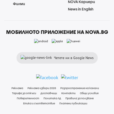
NOVA Кариери
Филми
News in English
МОБИЛНОТО ПРИЛОЖЕНИЕ НА NOVA.BG
Четете ни в Google News
Реклама
Реклама избори 2026
Разпространение на канали
Тарифа за откъси
Доставчици
Контакти
Общи условия
Поверителност
Политика ЛД
Правила за ползване
Етика и съответствие
Платени публикации