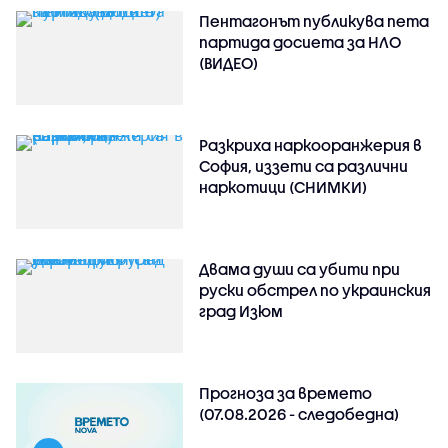
Пентагонът публикува пета
партида досиета за НЛО
(ВИДЕО)
Разкриха наркооранжерия в
София, иззети са различни
наркотици (СНИМКИ)
Двама души са убити при
руски обстрeл по украинския
град Изюм
Прогноза за времето
(07.08.2026 - следобедна)