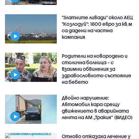
"Златните ливади" около АЕЦ
"Козлодуй": 1600 евро за кв.м
са дадени на частна
компания
Родители на новородено и
столична болница – с
взаимни обвинения за
здравословното състояние
на бебето
Двойно нарушение:
Автомобил кара срещу
движението в аварийната
лента на АМ „Тракия” (ВИДЕО)
Отново отказаха лечение у