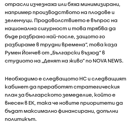
отрасли изчезнаха или бяха минимизирани,
например производството на плодове и
зеленчуци. Продоволствието е въпрос на
национална сигурност и това трябва да
бъде разбрано най-после, защото го
разбираме в трудни времена“, това каза
Румен Йончев от „Български възход“ в
студиото на „Денят на живо“ по NOVA NEWS.
Необходимо е следващото НС и следващият
кабинет да преработят стратегическия
план за българското земеделие, който е
внесен в ЕК, така че новите приоритети да
бъдат максимално финансирани, допълни
политикът.