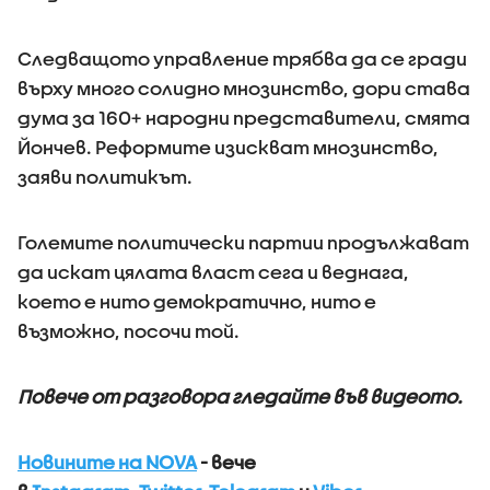
Следващото управление трябва да се гради
върху много солидно мнозинство, дори става
дума за 160+ народни представители, смята
Йончев. Реформите изискват мнозинство,
заяви политикът.
Големите политически партии продължават
да искат цялата власт сега и веднага,
което е нито демократично, нито е
възможно, посочи той.
Повече от разговора гледайте във видеото.
Новините на NOVA
- вече