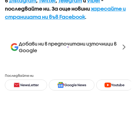
в
Instagram
,
Twitter
,
Telegram
и
Viber
-
последвайте ни.
За още новини
харесайте и
страницата ни във Facebook
.
Добави ни в предпочитани източници в
Google
Последвайте ни
NewsLetter
Google News
Youtube