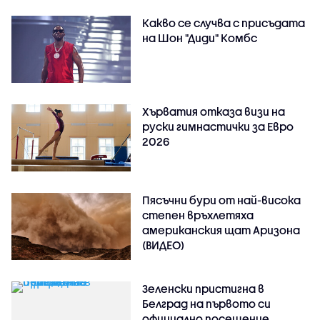
Какво се случва с присъдата
на Шон "Диди" Комбс
Хърватия отказа визи на
руски гимнастички за Евро
2026
Пясъчни бури от най-висока
степен връхлетяха
американския щат Аризона
(ВИДЕО)
Зеленски пристигна в
Белград на първото си
официално посещение