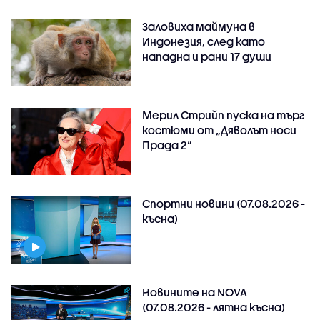
Заловиха маймуна в
Индонезия, след като
нападна и рани 17 души
Мерил Стрийп пуска на търг
костюми от „Дяволът носи
Прада 2“
Спортни новини (07.08.2026 -
късна)
Новините на NOVA
(07.08.2026 - лятна късна)