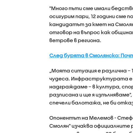
"Много пъти сме имали бедстви
осигурим пари, 12 години сме п
кандидатът за кмет на Смолян
отговор на въпрос как общин
ветрове в региона.
След бурята в Смолянско: Почт
„Моята ситуация е различна – 
чудеса. Инфраструктурата е 
надграждаме – в култура, спо
разписана и ще я изпълняваме"
спечели балотажа, не би отка
Опонентът на Мелемов - Стеф
Смолян" изчаква официалните 