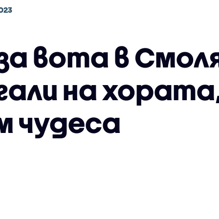
023
а вота в Смолян
али на хората,
 чудеса