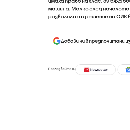
имаха право на глас. 89 бяха о
машина. Малко след началото 
развалила и с решение на ОИК
Добави ни в предпочитани и
Последвайте ни
NewsLetter