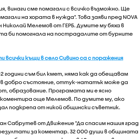
я, винаги сме помагали с всичко възможно. Ще
омагали на хората в нужда". Това заяви пред NOVA
 Николай Мелемов от ГЕРБ. Думите му бяха в
ата би помогнала на пострадалите от бурните
и всички къщи в село Сивино са с поражения
12 години съм бил кмет, няма как да обещавам
в добро състояние, оттук-нататък може да
рт, образование. Програмата ми е ясно
, коментира още Мелемов. По думите му, ако
зал подкрепа от никой общински съветник.
ан Сабрутев от Движение "Да спасим нашия град
резултати за коментар. 32 000 души в общината