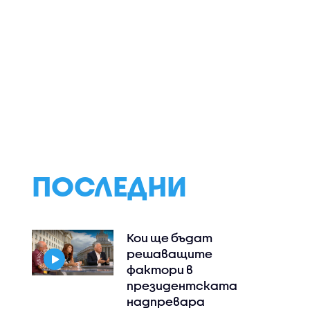
рещу
Проф. Лилков: ГЕРБ-
ЦИК обяви имен
Обзорът
СДС и ПП-ДБ имат
на новите 240
а с Нели
всички основания да
депутати (СПИ
излъчат
правителство
ПОСЛЕДНИ
Кои ще бъдат
решаващите
фактори в
президентската
надпревара