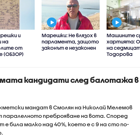
грешки и
Марешки: Не влязох в
Машините с
 на
парламента, защото
хартията: 
лите от
законът е незаконен
на седмицат
е (ОБЗОР)
Тодорова
мата кандидати след балотажа в
и кметски мандат в Смолян на Николай Мелемов
от паралелното преброяване на вота. Според
 била малко над 40%, което е с 9 на сто по-
р.