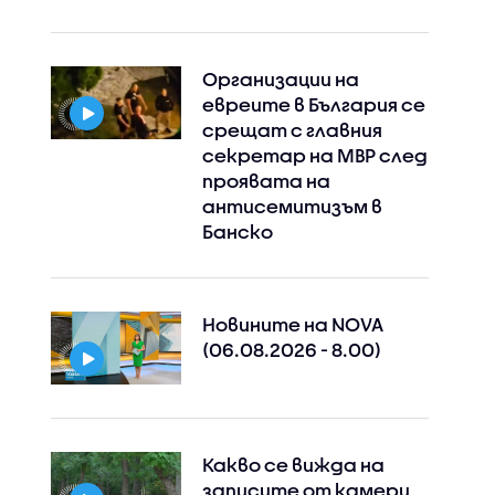
Организации на
евреите в България се
срещат с главния
секретар на МВР след
проявата на
антисемитизъм в
Банско
Новините на NOVA
(06.08.2026 - 8.00)
Какво се вижда на
записите от камери