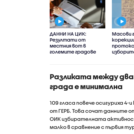
обяви имената
ДАННИ НА ЦИК:
Масови 
овите 240
Резултати от
корекции
тати (СПИСЪК)
местния вот в
протоко
големите градове
изборит
Разликата между два
града е минимална
109 гласа повече осигуриха 4-
от ГЕРБ. Това сочат данните 
ОИК избирателната активност е
малко в сравнение с първия ту