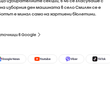
бщо избирателните секции, в 46 се гласуваше с
на изборния ден машината в село Смилян се е
 вотът е минал само на хартиени бюлетини.
зточници в Google
Google News
Youtube
Viber
TikTok