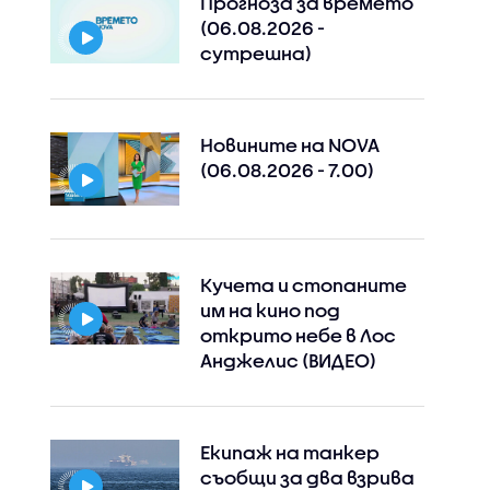
Прогноза за времето
(06.08.2026 -
сутрешна)
Новините на NOVA
(06.08.2026 - 7.00)
Кучета и стопаните
им на кино под
открито небе в Лос
Анджелис (ВИДЕО)
Екипаж на танкер
съобщи за два взрива