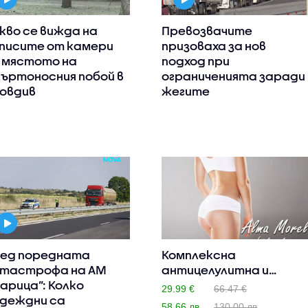
кво се вижда на
Превозвачите
писите от камери
призоваха за нов
 мястото на
подход при
ъртоносния побой в
ограниченията заради
овдив
жегите
ед поредната
Комплексна
тастрофа на АМ
антицелулитна и
арица”: Колко
отслабваща процед..
29.99 €
66.47 €
деждни са
58.66 лв
130.00 лв