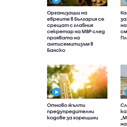
Организации на
Ка
евреите в България се
за
срещат с главния
на
секретар на МВР след
см
проявата на
Пл
антисемитизъм в
Банско
Отново жълти
Сл
предупредителни
ка
кодове за горещини
„М
на