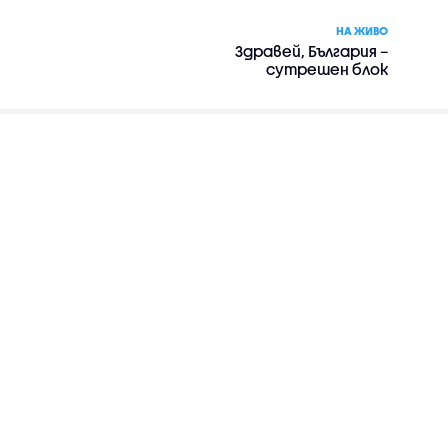
НА ЖИВО
Здравей, България –
сутрешен блок