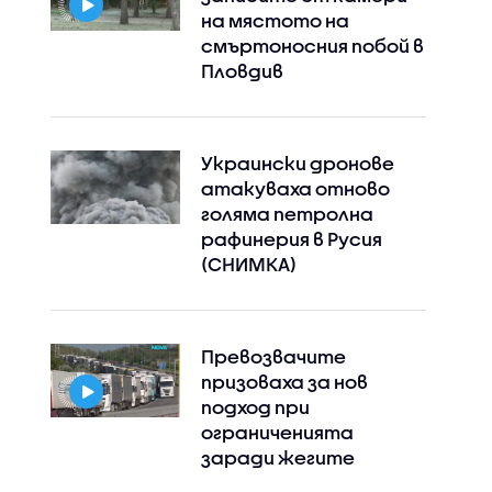
на мястото на
смъртоносния побой в
Пловдив
Украински дронове
атакуваха отново
голяма петролна
рафинерия в Русия
(СНИМКА)
Instagram
Facebook
Превозвачите
призоваха за нов
подход при
ограниченията
заради жегите