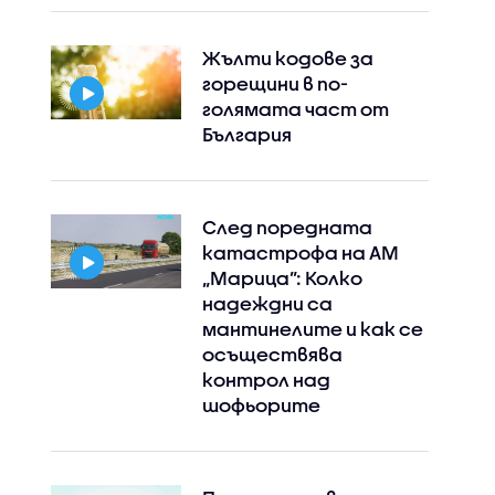
Жълти кодове за
горещини в по-
голямата част от
България
След поредната
катастрофа на АМ
„Марица”: Колко
надеждни са
мантинелите и как се
осъществява
контрол над
шофьорите