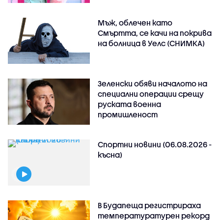
Мъж, облечен като
Смъртта, се качи на покрива
на болница в Уелс (СНИМКА)
Зеленски обяви началото на
специални операции срещу
руската военна
промишленост
Спортни новини (06.08.2026 -
късна)
В Будапеща регистрираха
температуратурен рекорд