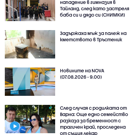
нападение в гимназия в
Тайланд, след като застреля
баба си и дядо си (СНИМКИ)
Задържаха мъж за палеж на
кметството в Тръстеник
Новините на NOVA
(07.08.2026 - 9.00)
След случая с родилката от
Варна: Още едно семейство
разказа за бременност с
трагичен край, проследена
от същия лекар