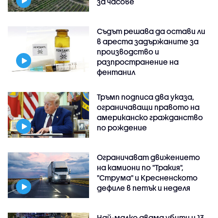
за часове
Съдът решава да остави ли
в ареста задържаните за
производство и
разпространение на
фентанил
Тръмп подписа два указа,
ограничаващи правото на
американско гражданство
по рождение
Ограничават движението
на камиони по "Тракия",
"Струма" и Кресненското
дефиле в петък и неделя
Най-малко двама убити и 13