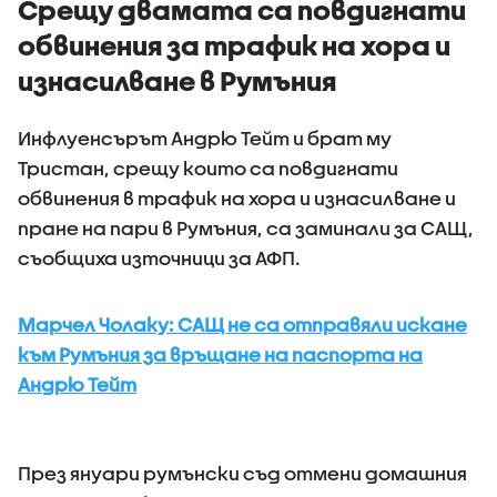
Срещу двамата са повдигнати
обвинения за трафик на хора и
изнасилване в Румъния
Инфлуенсърът Андрю Тейт и брат му
Тристан, срещу които са повдигнати
обвинения в трафик на хора и изнасилване и
пране на пари в Румъния, са заминали за САЩ,
съобщиха източници за АФП.
Марчел Чолаку: САЩ не са отправяли искане
към Румъния за връщане на паспорта на
Андрю Тейт
През януари румънски съд отмени домашния