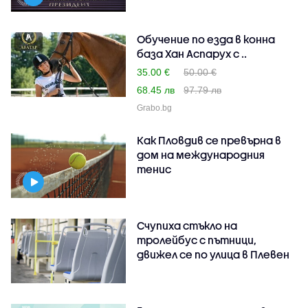
Обучение по езда в конна
база Хан Аспарух с ..
35.00 €
50.00 €
68.45 лв
97.79 лв
Grabo.bg
Как Пловдив се превърна в
дом на международния
тенис
Счупиха стъкло на
тролейбус с пътници,
движел се по улица в Плевен