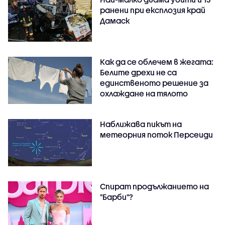
ранени при експлозия край
Дамаск
Как да се облечем в жегата:
Белите дрехи не са
единственото решение за
охлаждане на тялото
Наближава пикът на
метеорния поток Персеиди
Спират продължанието на
"Барби"?