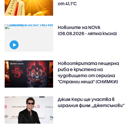
от 41,1°C
Новините на NOVA
(06.08.2026 - лятна късна)
Новооткритата пещерна
риба е кръстена на
чудовището от сериала
"Странни неща" (СНИМКИ)
Джим Кери ще участва в
игралния филм „Джетсънови“