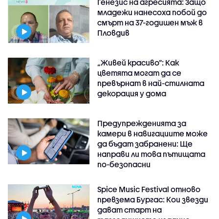
Генезис на агресията: Защо
младежи нанесоха побой до
смърт на 37-годишен мъж в
Пловдив
„Живей красиво”: Как
цветята могат да се
превърнат в най-стилната
декорация у дома
Предупрежденията за
камери в навигациите може
да бъдат забранени: Ще
направи ли това пътищата
по-безопасни
Spice Music Festival отново
превзема Бургас: Кои звезди
дават старт на