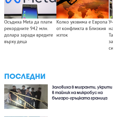
Осъдиха Meta да плати
Колко уязвима е Европа
Уче
рекордните 942 млн.
от конфликта в Близкия
нап
долара заради вредите
изток
Тай
върху деца
зас
си 
ПОСЛЕДНИ
Заловиха 8 мигранти, укрити
в тайник на микробус на
българо-гръцката граница