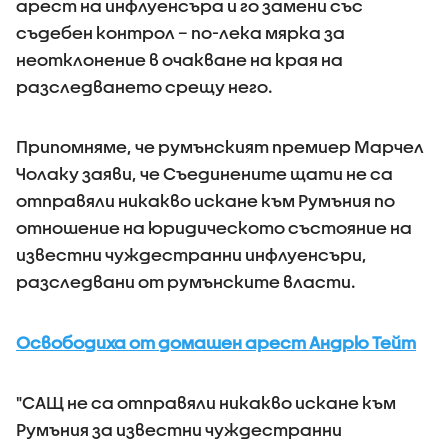
арест на инфлуенсъра и го замени със
съдебен контрол – по-лека мярка за
неотклонение в очакване на края на
разследването срещу него.
Припомняме, че румънският премиер Марчел
Чолаку заяви, че Съединените щати не са
отправяли никакво искане към Румъния по
отношение на юридическото състояние на
известни чуждестранни инфлуенсъри,
разследвани от румънските власти.
Освободиха от домашен арест Андрю Тейт
"САЩ не са отправяли никакво искане към
Румъния за известни чуждестранни