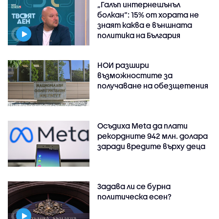
„Галъп интернешънъл
болкан“: 15% от хората не
знаят каква е външната
политика на България
НОИ разшири
възможностите за
получаване на обезщетения
Осъдиха Meta да плати
рекордните 942 млн. долара
заради вредите върху деца
Задава ли се бурна
политическа есен?