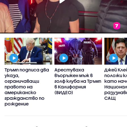
Тръмп подписа два
Арестуваха
Джей Кле
указа,
въоръжен мъж в
положи к
ограничаващи
голф клуба на Тръмп
като нач
правото на
в Калифорния
Национа
американско
(ВИДЕО)
разузнав
гражданство по
САЩ
рождение