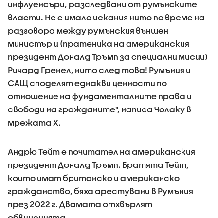
инфлуенсъри, разследвани от румънските
власти. Не е имало искания нито по време на
разговора между румънския външен
министър и (пратеника на американския
президент Доналд Тръмп за специални мисии)
Ричард Гренел, нито след това! Румъния и
САЩ споделят еднакви ценности по
отношение на фундаменталните права и
свободи на гражданите", написа Чолаку в
мрежата Х.
Андрю Тейт е почитател на американския
президент Доналд Тръмп. Братята Тейт,
които имат британско и американско
гражданство, бяха арестувани в Румъния
през 2022 г. Двамата отхвърлят
обвиненията.