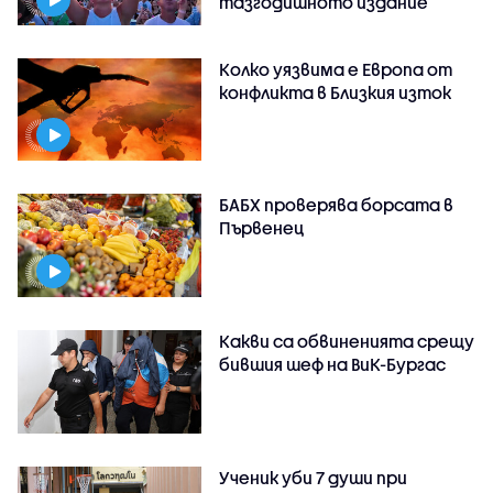
тазгодишното издание
Колко уязвима е Европа от
конфликта в Близкия изток
БАБХ проверява борсата в
Първенец
Какви са обвиненията срещу
бившия шеф на ВиК-Бургас
Ученик уби 7 души при