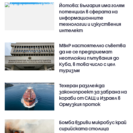
Йотова: България има голям
потенциал в сферата на
информационните
технологии и изкуствения
интелект
МВнР настоятелно съветва
да не се предприемат
неотложни пътувания до
Куба, в това число с цел
туризъм
Техеран разглежда
законопроект за забрана на
кораби от САЩ и Израел в
Ормузкия проток
Бомба взриви микробус край
сирийската столица