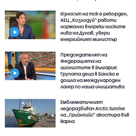
Износът на ток е рекорден,
АЕЦ „Козлодуй“ работи
нормално въпреки ниските
нива на Дунав, увери
енергийният министър
Председателят на
Федерацията на
ционистите в България:
Групата деца в Банско е
дошла на международен
лагер по наша инициатива
Емблематичният
ледоразбивач Arctic Sunrise
на „Грийнпийс” акостира във
Варна