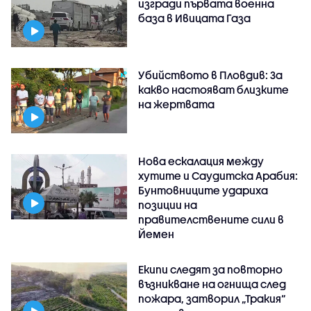
изгради първата военна
база в Ивицата Газа
Убийството в Пловдив: За
какво настояват близките
на жертвата
Нова ескалация между
хутите и Саудитска Арабия:
Бунтовниците удариха
позиции на
правителствените сили в
Йемен
Екипи следят за повторно
възникване на огнища след
пожара, затворил „Тракия“