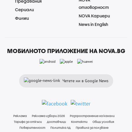
Предавания
отговорност
Сериали
NOVA Кариери
Филми
News in English
МОБИЛНОТО ПРИЛОЖЕНИЕ НА NOVA.BG
Четете ни в Google News
Реклама
Реклама избори 2026
Разпространение на канали
Тарифа за откъси
Доставчици
Контакти
Общи условия
Поверителност
Политика ЛД
Правила за ползване