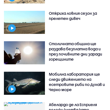
Откриха ловния сезон за
прелетен дивеч
Столичната община ще
раздава безплатна вода и
през почивните дни заради
горещините
Мобилна лаборатория ще
следи движението на
есетровите риби по Дунав и
Черно море
Абелардо де ла Есприеля
положи клетва като