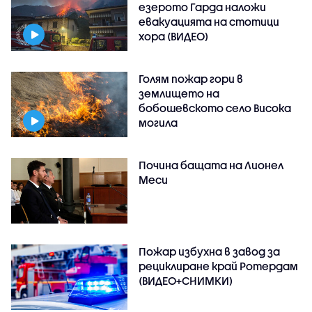
езерото Гарда наложи
евакуацията на стотици
хора (ВИДЕО)
Голям пожар гори в
землището на
бобошевското село Висока
могила
Почина бащата на Лионел
Меси
Пожар избухна в завод за
рециклиране край Ротердам
(ВИДЕО+СНИМКИ)