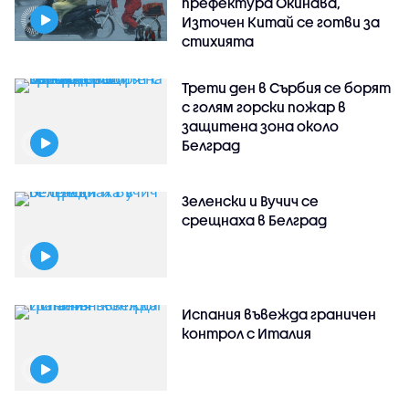
префектура Окинава,
Източен Китай се готви за
стихията
Трети ден в Сърбия се борят
с голям горски пожар в
защитена зона около
Белград
Зеленски и Вучич се
срещнаха в Белград
Испания въвежда граничен
контрол с Италия