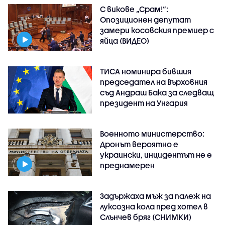
С викове „Срам!“:
Опозиционен депутат
замери косовския премиер с
яйца (ВИДЕО)
ТИСА номинира бившия
председател на Върховния
съд Андраш Бака за следващ
президент на Унгария
Военното министерство:
Дронът вероятно е
украински, инцидентът не е
преднамерен
Задържаха мъж за палеж на
луксозна кола пред хотел в
Слънчев бряг (СНИМКИ)