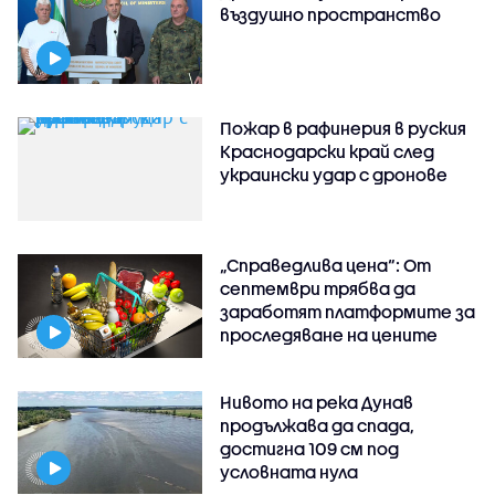
въздушно пространство
Пожар в рафинерия в руския
Краснодарски край след
украински удар с дронове
„Справедлива цена“: От
септември трябва да
заработят платформите за
проследяване на цените
Нивото на река Дунав
продължава да спада,
достигна 109 см под
условната нула