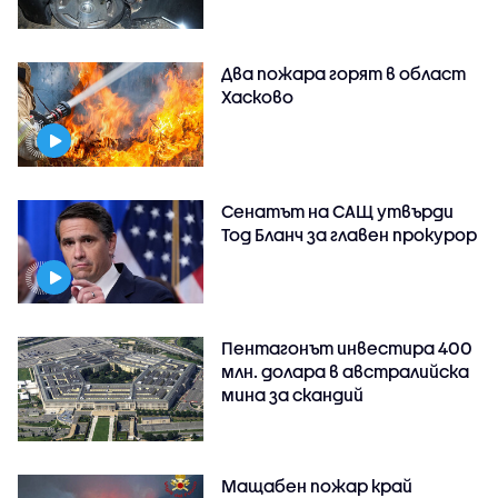
Два пожара горят в област
Хасково
Сенатът на САЩ утвърди
Тод Бланч за главен прокурор
Пентагонът инвестира 400
млн. долара в австралийска
мина за скандий
Мащабен пожар край