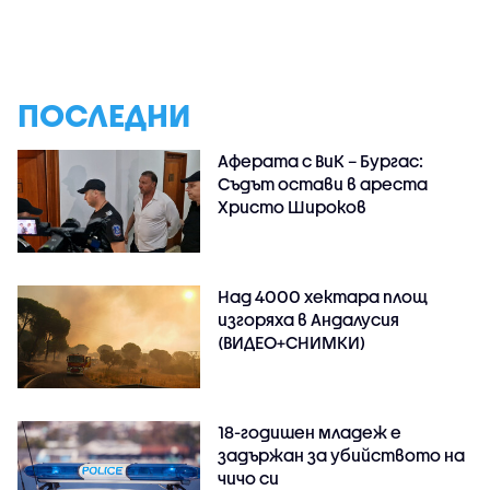
ПОСЛЕДНИ
Аферата с ВиК – Бургас:
Съдът остави в ареста
Христо Широков
Над 4000 хектара площ
изгоряха в Андалусия
(ВИДЕО+СНИМКИ)
18-годишен младеж е
задържан за убийството на
чичо си