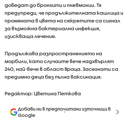
доведат до бронхити и пневмонии. Тя
предупреди, че продължителната кашлица и
промяната в цвета на секретите са сигнал
за възможна бактериална инфекция,
изискваща лечение.
Продължава разпространението на
морбили, като случаите вече надхвърлят
240, най-вече в област Враца. Засегнати са
предимно деца без пълна ваксинация.
Редактор: Цветина Петкова
Добави ни в предпочитани източници в
Google