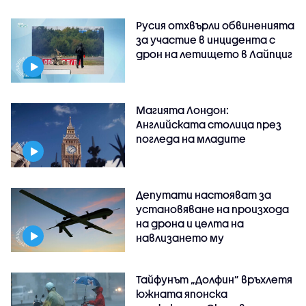
Русия отхвърли обвиненията
за участие в инцидента с
дрон на летището в Лайпциг
Магията Лондон:
Английската столица през
погледа на младите
Депутати настояват за
установяване на произхода
на дрона и целта на
навлизането му
Тайфунът „Долфин” връхлетя
южната японска