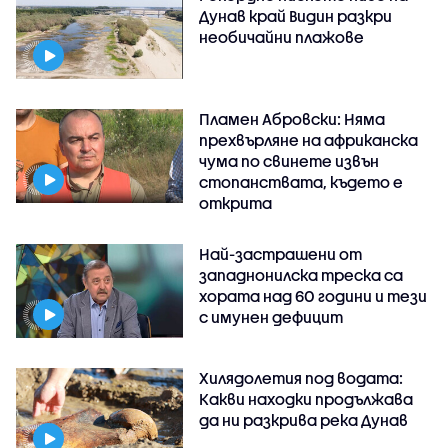
Дунав край Видин разкри
необичайни плажове
Пламен Абровски: Няма
прехвърляне на африканска
чума по свинете извън
стопанствата, където е
открита
Най-застрашени от
западнонилска треска са
хората над 60 години и тези
с имунен дефицит
Хилядолетия под водата:
Какви находки продължава
да ни разкрива река Дунав