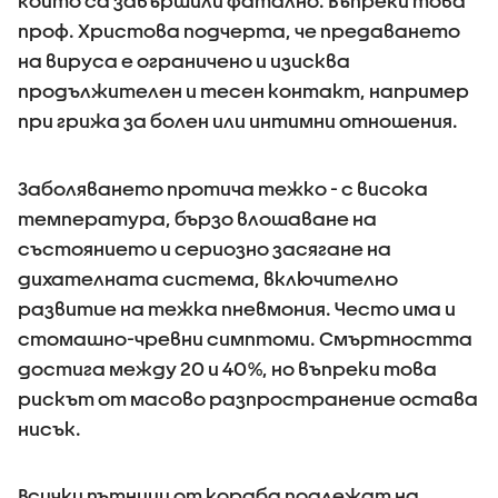
които са завършили фатално. Въпреки това
проф. Христова подчерта, че предаването
на вируса е ограничено и изисква
продължителен и тесен контакт, например
при грижа за болен или интимни отношения.
Заболяването протича тежко - с висока
температура, бързо влошаване на
състоянието и сериозно засягане на
дихателната система, включително
развитие на тежка пневмония. Често има и
стомашно-чревни симптоми. Смъртността
достига между 20 и 40%, но въпреки това
рискът от масово разпространение остава
нисък.
Всички пътници от кораба подлежат на