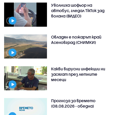
Уволниха шофьор на
автобус, гледал TikTok зад
волана (ВИДЕО)
Овладян е пожарът край
Асеновград (СНИМКИ)
Какви вирусни инфекции ни
засягат през летните
месеци
Прогноза за времето
(08.08.2026 - обедна)