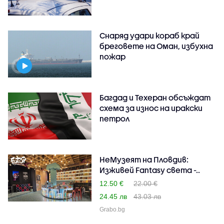
Снаряд удари кораб край
бреговете на Оман, избухна
пожар
Багдад и Техеран обсъждат
схема за износ на иракски
петрол
НеМузеят на Пловдив:
Изживей Fantasy света -..
12.50 €
22.00 €
24.45 лв
43.03 лв
Grabo.bg