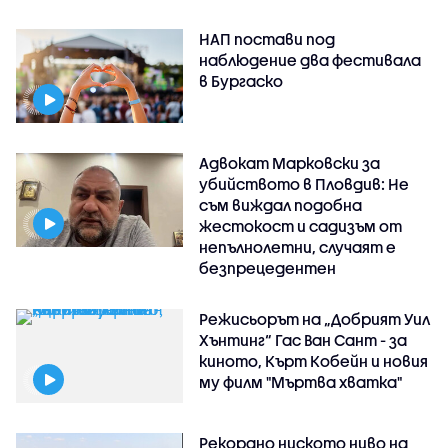
НАП постави под
наблюдение два фестивала
в Бургаско
Адвокат Марковски за
убийството в Пловдив: Не
съм виждал подобна
жестокост и садизъм от
непълнолетни, случаят е
безпрецедентен
Режисьорът на „Добрият Уил
Хънтинг“ Гас Ван Сант - за
киното, Кърт Кобейн и новия
му филм "Мъртва хватка"
Рекордно ниското ниво на