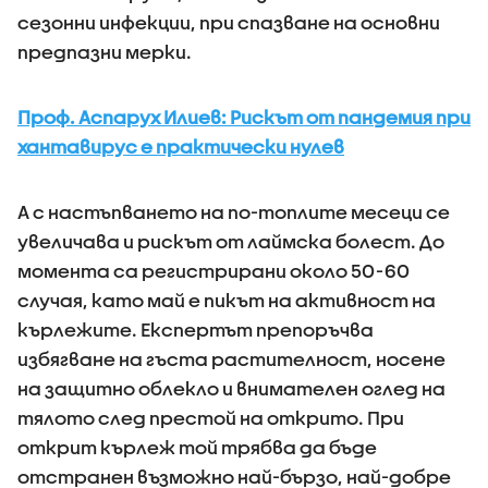
сезонни инфекции, при спазване на основни
предпазни мерки.
Проф. Аспарух Илиев: Рискът от пандемия при
хантавирус е практически нулев
А с настъпването на по-топлите месеци се
увеличава и рискът от лаймска болест. До
момента са регистрирани около 50-60
случая, като май е пикът на активност на
кърлежите. Експертът препоръчва
избягване на гъста растителност, носене
на защитно облекло и внимателен оглед на
тялото след престой на открито. При
открит кърлеж той трябва да бъде
отстранен възможно най-бързо, най-добре