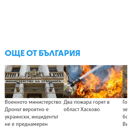
ОЩЕ ОТ БЪЛГАРИЯ
Военното министерство:
Два пожара горят в
Гол
Дронът вероятно е
област Хасково
зем
украински, инцидентът
боб
не е преднамерен
Вис