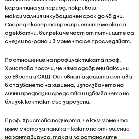
карантина за период, покриващ
максималния инкубационен срок до 45 дни.
Според експерта предприетите мерки са
адекватни, въпреки че част от пътниците са
слезли по-рано и в момента се проследяват.
По отношение на профилактиката проф.
Христова посочи, че няма одобрени ваксини
за Европа и САЩ. Основната защита остава
в спазването на хигиена, използването на
лични предпазни средства и избягването на
близък контакт със заразени.
Проф. Христова подчерта, че към момента
няма място за паника – както по отношение
на хантавируса, така и за останалите