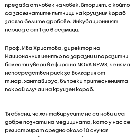
предава от човек на човек. Вторият, с който
са засегнатите пътници на круизния кораб
засяга белите дробове. Инкубационният
период е от 1 до 6 седмици.
Проф. Ива Христова, директор на
Националния център по заразни и паразитни
болести увери в ефира на NOVA NEWS, че няма
непосредствен риск за България от
т.нар. хантавирус, въпреки притесненията
покрай случаи на круизен кораб.
Тя обясни, че хантавирусите не са нови и са
добре познати на медицината, като у нас се
регистрират средно около 10 случая