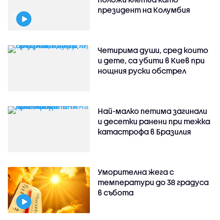
президент на Колумбия
Четирима души, сред които
и дете, са убити в Киев при
нощния руски обстрел
Най-малко петима загинали
и десетки ранени при тежка
катастрофа в Бразилия
Уморителна жега с
температури до 38 градуса
в събота