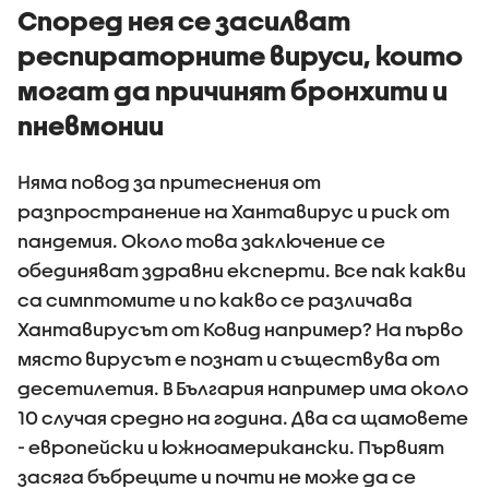
болница 
Според нея се засилват
респираторните вируси, които
могат да причинят бронхити и
пневмонии
Няма повод за притеснения от
разпространение на Хантавирус и риск от
пандемия. Около това заключение се
обединяват здравни експерти. Все пак какви
са симптомите и по какво се различава
Хантавирусът от Ковид например? На първо
място вирусът е познат и съществува от
десетилетия. В България например има около
10 случая средно на година. Два са щамовете
- европейски и южноамерикански. Първият
засяга бъбреците и почти не може да се