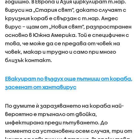
годишно. В Европа и Азия циркулират т.нар.
вируси на „Стария свят“, докато случаят с
круизния кораб е свързан с т.нар. Андес
вирус – щам от „Новия свят“, разпространен
основно в Южна Америка. Той е специфичен с
това, че може да се предава от човек на
човек, макар и трудно и само при много
близък контакт.
Евакуират по въздух още пътници от кораба,
засегнат от хантавирус
По думите ѝ заразяването на кораба най-
вероятно е тръгнало от двойка,
инфектирана преди пътуването. До
момента са установени осем случая, три от