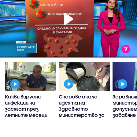
Какви вирусни
Спорове около
Здравни
инфекции ни
идеята на
министър
я
засягат през
Здравното
допуснем
летните месеци
министерство за
забавяне
промяна на
пребазир
държавния инвитро
Държавн
център
психиатр