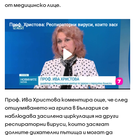
от медицинско лице.
Проф. Ива Христова коментира още, че след
отшумяването на грипа в България се
наблюдава засилена циркулация на други
респираторни вируси, които засягат
долните дихателни пътища и могат да