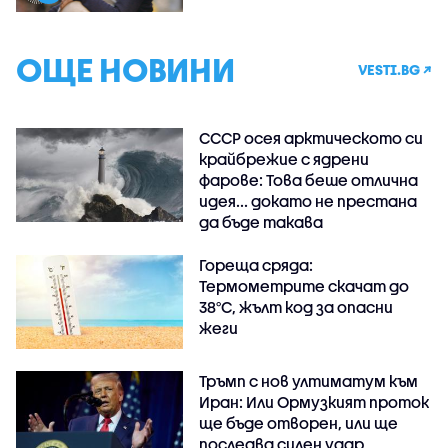
ОЩЕ НОВИНИ
VESTI.BG ↗
СССР осея арктическото си
крайбрежие с ядрени
фарове: Това беше отлична
идея... докато не престана
да бъде такава
Гореща сряда:
Термометрите скачат до
38°C, жълт код за опасни
жеги
Тръмп с нов ултиматум към
Иран: Или Ормузкият проток
ще бъде отворен, или ще
последва силен удар