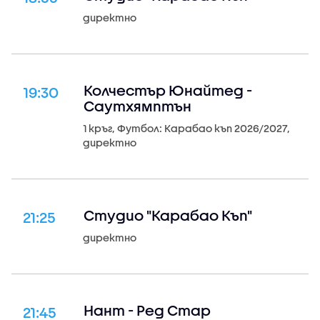
директно
Колчестър Юнайтед -
19:30
Саутхямптън
1 кръг, Футбол: Карабао къп 2026/2027,
директно
Студио "Карабао Къп"
21:25
директно
Нант - Ред Стар
21:45