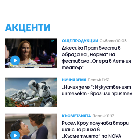
АКЦЕНТИ
ОЩЕ ПРОДУКЦИИ
Събота 10:05
Джесика Прат блести в
образа на „Норма“ на
фестивала „Опера в Летния
театър”
НИЧИЯ ЗЕМЯ
Петък 11:31
„Ничия земя“: Изкуственият
интелект - враг или приятел
КЪСМЕТЛИЯТА
Петък 11:17
Ръсел Кроу получава втори
шанс на ринга в
„Късметлията“ по NOVA