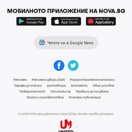
МОБИЛНОТО ПРИЛОЖЕНИЕ НА NOVA.BG
Четете ни в Google News
Реклама
Реклама избори 2026
Разпространение на канали
Тарифа за откъси
Доставчици
Контакти
Общи условия
Поверителност
Политика ЛД
Правила за ползване
Етика и съответствие
Платени публикации
© 2026 Нова Броудкастинг Груп ЕООД. Всички права запазени.