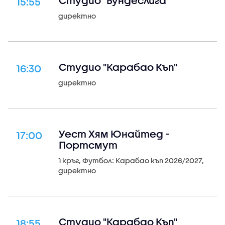
Студио "Бундеслига"
15:55
директно
Студио "Карабао Къп"
16:30
директно
Уест Хям Юнайтед -
17:00
Портсмут
1 кръг, Футбол: Карабао къп 2026/2027,
директно
Студио "Карабао Къп"
18:55