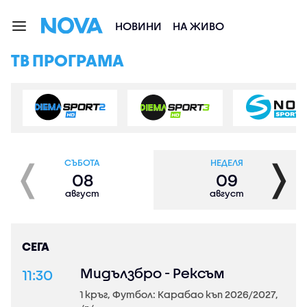
НОВИНИ
НА ЖИВО
ТВ ПРОГРАМА
❬
❭
СЪБОТА
НЕДЕЛЯ
08
09
август
август
СЕГА
Мидълзбро - Рексъм
11:30
1 кръг, Футбол: Карабао къп 2026/2027,