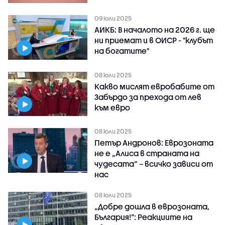
09 юли 2025
АИКБ: В началото на 2026 г. ще
ни приемат и в ОИСР - "клубът
на богатите"
08 юли 2025
Какво мислят евробабите от
Забърдо за прeхода от лев
към евро
08 юли 2025
Петър Андронов: Еврозоната
не е „Алиса в страната на
чудесата“ – всичко зависи от
нас
08 юли 2025
„Добре дошла в еврозоната,
България!”: Реакциите на