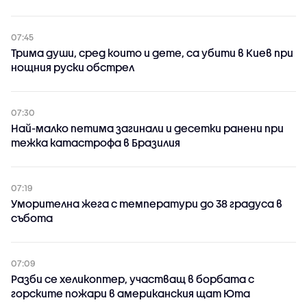
07:45
Трима души, сред които и дете, са убити в Киев при
нощния руски обстрел
07:30
Най-малко петима загинали и десетки ранени при
тежка катастрофа в Бразилия
07:19
Уморителна жега с температури до 38 градуса в
събота
07:09
Разби се хеликоптер, участващ в борбата с
горските пожари в американския щат Юта