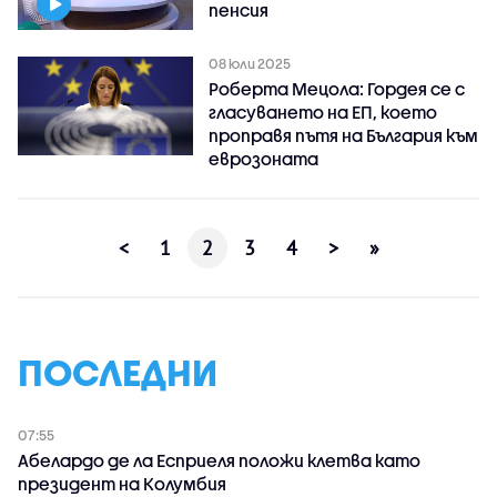
пенсия
08 юли 2025
Роберта Мецола: Гордея се с
гласуването на ЕП, което
проправя пътя на България към
еврозоната
<
1
2
3
4
>
»
ПОСЛЕДНИ
07:55
Абелардо де ла Есприеля положи клетва като
президент на Колумбия