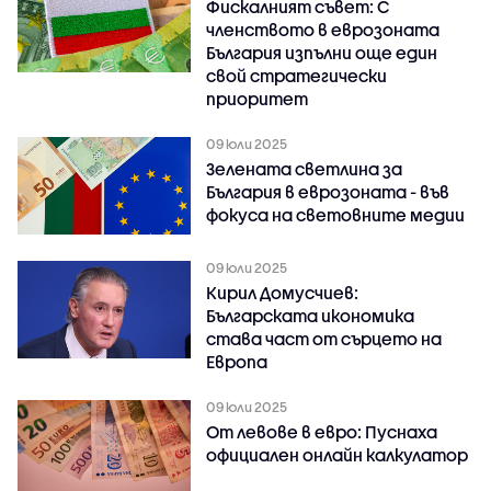
Фискалният съвет: С
членството в еврозоната
България изпълни още един
свой стратегически
приоритет
09 юли 2025
Зелената светлина за
България в еврозоната - във
фокуса на световните медии
09 юли 2025
Кирил Домусчиев:
Българската икономика
става част от сърцето на
Европа
09 юли 2025
От левове в евро: Пуснаха
официален онлайн калкулатор