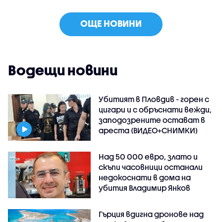
ОЩЕ НОВИНИ
Водещи новини
Убитият в Пловдив - горен с
цигари и с обръснати вежди,
заподозрените остават в
ареста (ВИДЕО+СНИМКИ)
Над 50 000 евро, злато и
скъпи часовници останали
недокоснати в дома на
убития Владимир Янков
Гърция вдигна дронове над