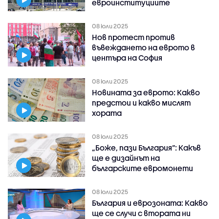
евроинституциите
08 юли 2025
Нов протест против
въвеждането на еврото в
центъра на София
08 юли 2025
Новината за еврото: Какво
предстои и какво мислят
хората
08 юли 2025
„Боже, пази България”: Какъв
ще е дизайнът на
българските евромонети
08 юли 2025
България и еврозоната: Какво
ще се случи с втората ни