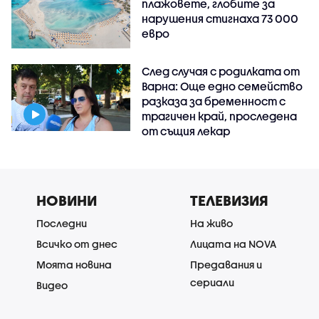
плажовете, глобите за
нарушения стигнаха 73 000
евро
След случая с родилката от
Варна: Още едно семейство
разказа за бременност с
трагичен край, проследена
от същия лекар
НОВИНИ
ТЕЛЕВИЗИЯ
Последни
На живо
Всичко от днес
Лицата на NOVA
Моята новина
Предавания и
сериали
Видео