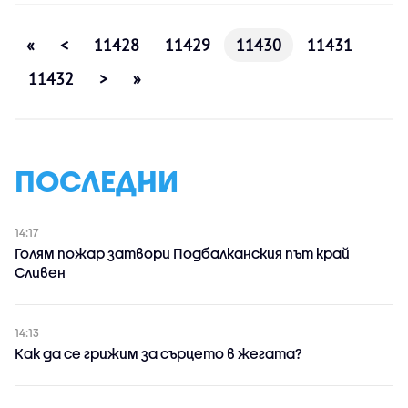
«
<
11428
11429
11430
11431
11432
>
»
ПОСЛЕДНИ
14:17
Голям пожар затвори Подбалканския път край
Сливен
14:13
Как да се грижим за сърцето в жегата?