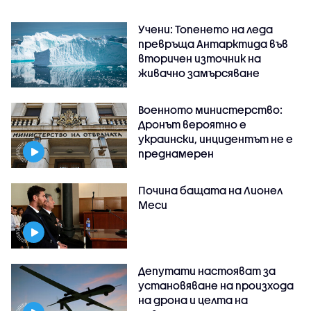
Учени: Топенето на леда
превръща Антарктида във
вторичен източник на
живачно замърсяване
Военното министерство:
Дронът вероятно е
украински, инцидентът не е
преднамерен
Почина бащата на Лионел
Меси
Депутати настояват за
установяване на произхода
на дрона и целта на