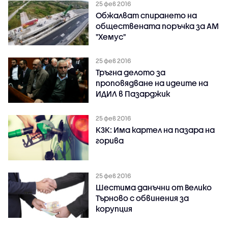
25 фев 2016
Обжалват спирането на
обществената поръчка за АМ
"Хемус"
25 фев 2016
Тръгна делото за
проповядване на идеите на
ИДИЛ в Пазарджик
25 фев 2016
КЗК: Има картел на пазара на
горива
25 фев 2016
Шестима данъчни от Велико
Търново с обвинения за
корупция