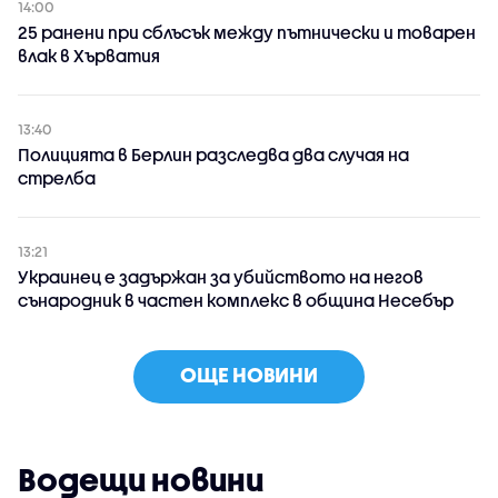
14:00
25 ранени при сблъсък между пътнически и товарен
влак в Хърватия
13:40
Полицията в Берлин разследва два случая на
стрелба
13:21
Украинец е задържан за убийството на негов
сънародник в частен комплекс в община Несебър
ОЩЕ НОВИНИ
Водещи новини