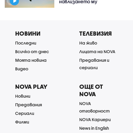
навлизането му
НОВИНИ
ТЕЛЕВИЗИЯ
Последни
На живо
Всичко от днес
Лицата на NOVA
Моята новина
Предавания и
сериали
Видео
NOVA PLAY
ОЩЕ ОТ
NOVA
Новини
NOVA
Предавания
отговорност
Сериали
NOVA Кариери
Филми
News in English