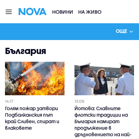
НОВИНИ
НА ЖИВО
ОЩЕ
България
14:17
13:09
Голям пожар затвори
Йотова: Славните
Подбалканския път
флотски традиции на
край Сливен, спират и
България намират
влаковете
продължение в
дръзновението на най-