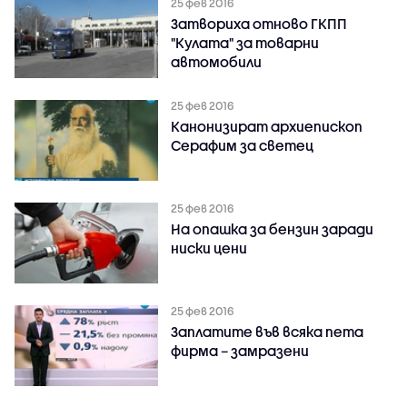
25 фев 2016
Затвориха отново ГКПП
"Кулата" за товарни
автомобили
25 фев 2016
Канонизират архиепископ
Серафим за светец
25 фев 2016
На опашка за бензин заради
ниски цени
25 фев 2016
Заплатите във всяка пета
фирма – замразени