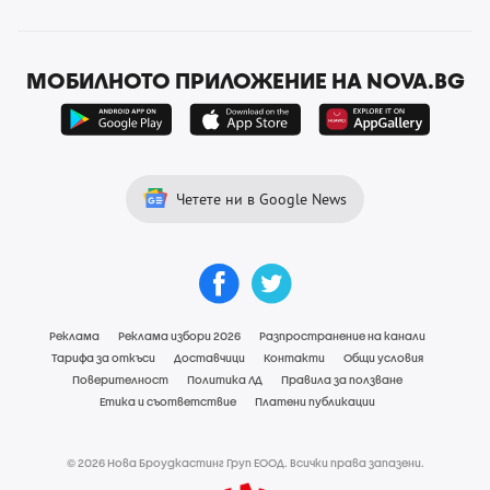
МОБИЛНОТО ПРИЛОЖЕНИЕ НА NOVA.BG
Четете ни в Google News
Реклама
Реклама избори 2026
Разпространение на канали
Тарифа за откъси
Доставчици
Контакти
Общи условия
Поверителност
Политика ЛД
Правила за ползване
Етика и съответствие
Платени публикации
© 2026 Нова Броудкастинг Груп ЕООД. Всички права запазени.