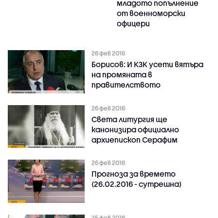
младото попълнение
от военноморски
офицери
26 фев 2016
Борисов: И КЗК усети вятъра
на промяната в
правителството
26 фев 2016
Света литургия ще
канонизира официално
архиепископ Серафим
26 фев 2016
Прогноза за времето
(26.02.2016 - сутрешна)
25 фев 2016