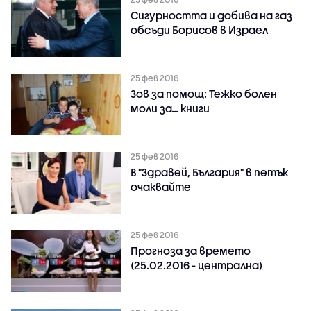
Сигурността и добива на газ
обсъди Борисов в Израел
25 фев 2016
Зов за помощ: Тежко болен
моли за… книги
25 фев 2016
В "Здравей, България" в петък
очаквайте
25 фев 2016
Прогноза за времето
(25.02.2016 - централна)