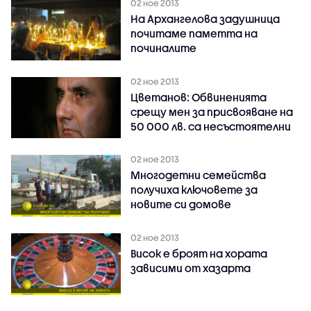
02 ное 2013
На Архангелова задушница
почитаме паметта на
починалите
02 ное 2013
Цветанов: Обвиненията
срещу мен за присвояване на
50 000 лв. са несъстоятелни
02 ное 2013
Многодетни семейства
получиха ключовете за
новите си домове
02 ное 2013
Висок е броят на хората
зависими от хазарта