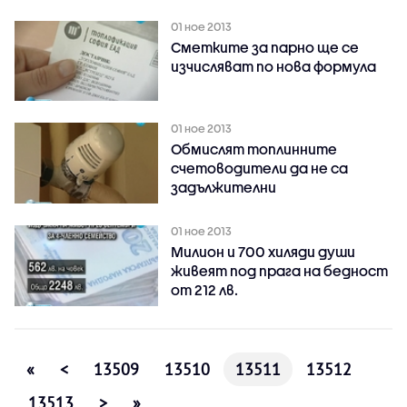
01 ное 2013
Сметките за парно ще се
изчисляват по нова формула
01 ное 2013
Обмислят топлинните
счетоводители да не са
задължителни
01 ное 2013
Милион и 700 хиляди души
живеят под прага на бедност
от 212 лв.
«
<
13509
13510
13511
13512
13513
>
»