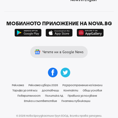
МОБИЛНОТО ПРИЛОЖЕНИЕ НА NOVA.BG
Четете ни в Google News
Реклама
Реклама избори 2026
Разпространение на канали
Тарифа за откъси
Доставчици
Контакти
Общи условия
Поверителност
Политика ЛД
Правила за ползване
Етика и съответствие
Платени публикации
© 2026 Нова Броудкастинг Груп ЕООД. Всички права запазени.