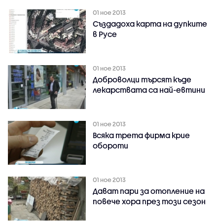
01 ное 2013
Създадоха карта на дупките
в Русе
01 ное 2013
Доброволци търсят къде
лекарствата са най-евтини
01 ное 2013
Всяка трета фирма крие
обороти
01 ное 2013
Дават пари за отопление на
повече хора през този сезон