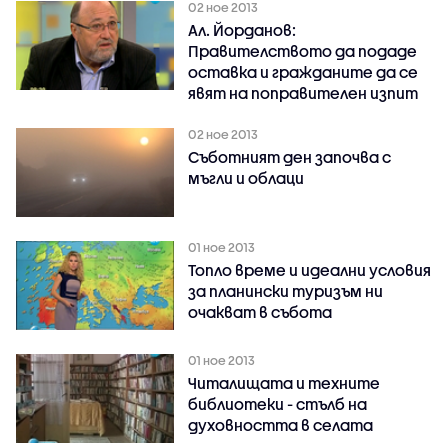
02 ное 2013
Ал. Йорданов:
Правителството да подаде
оставка и гражданите да се
явят на поправителен изпит
02 ное 2013
Съботният ден започва с
мъгли и облаци
01 ное 2013
Топло време и идеални условия
за планински туризъм ни
очакват в събота
01 ное 2013
Читалищата и техните
библиотеки - стълб на
духовността в селата