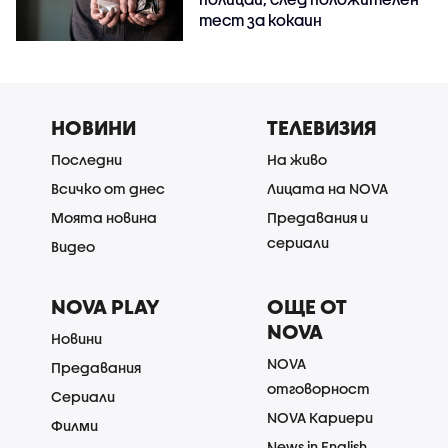
тест за кокаин
НОВИНИ
ТЕЛЕВИЗИЯ
Последни
На живо
Всичко от днес
Лицата на NOVA
Моята новина
Предавания и
сериали
Видео
NOVA PLAY
ОЩЕ ОТ
NOVA
Новини
NOVA
Предавания
отговорност
Сериали
NOVA Кариери
Филми
News in English