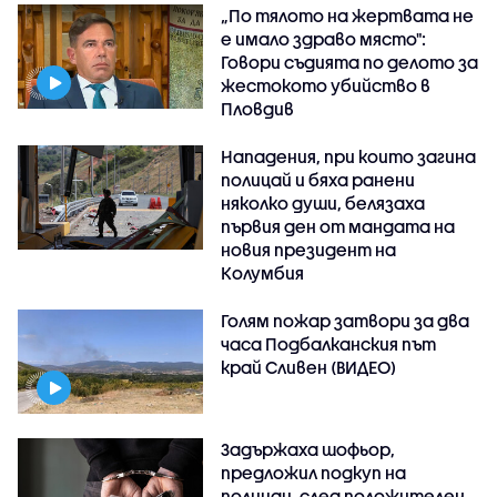
„По тялото на жертвата не
е имало здраво място":
Говори съдията по делото за
жестокото убийство в
Пловдив
Нападения, при които загина
полицай и бяха ранени
няколко души, белязаха
първия ден от мандата на
новия президент на
Колумбия
Голям пожар затвори за два
часа Подбалканския път
край Сливен (ВИДЕО)
Задържаха шофьор,
предложил подкуп на
полицаи, след положителен