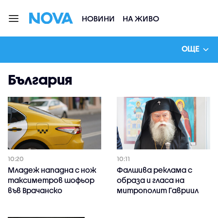
НОВИНИ
НА ЖИВО
ОЩЕ
България
10:20
10:11
Младеж нападна с нож
Фалшива реклама с
таксиметров шофьор
образа и гласа на
във Врачанско
митрополит Гавриил