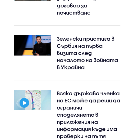
договор за
почистване
Зеленски пристига в
Сърбия на първа
визита след
началото на войната
в Украйна
Всяка държава членка
на ЕС може да реши да
ограничи
споделянето в
приложения на
информация къде има
проверки на пътя