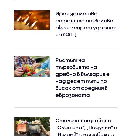
Иран заплашва
страните от Залива,
ако не спрат ударите
на САЩ
Ръстът на
търговията на
дребно в България е
над десет пъти по-
висок от средния в
еврозоната
Столичните райони
„Слатина“, „Подуяне“ и
„Изгрев“ се сдобиха с