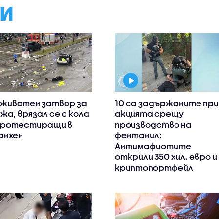
МИ
животен затвор за
10 са задържаните при
жа, врязал се с кола
акцията срещу
протестиращи в
производство на
нхен
фентанил:
Антимафиотите
открили 350 хил. евро и
криптопортфейл