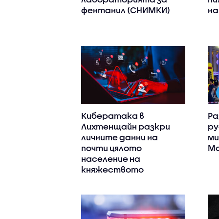
фентанил (СНИМКИ)
на
Кибератака в
Ра
Лихтенщайн разкри
ру
личните данни на
ми
почти цялото
Мо
население на
княжеството