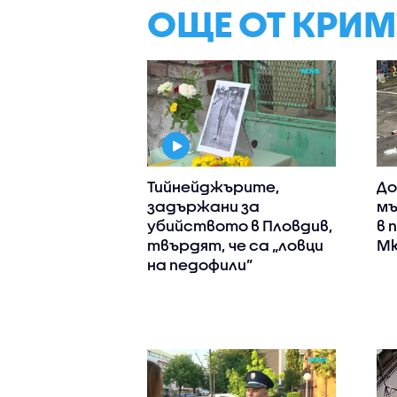
ОЩЕ ОТ КРИ
Тийнейджърите,
До
задържани за
мъ
убийството в Пловдив,
в 
твърдят, че са „ловци
Мю
на педофили”