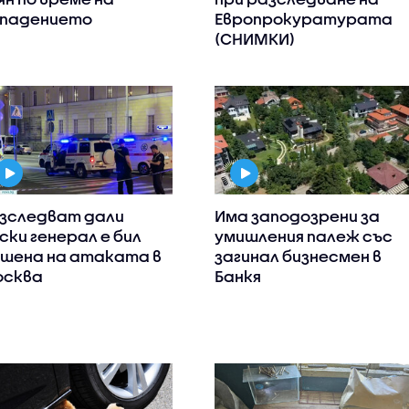
падението
Европрокуратурата
(СНИМКИ)
зследват дали
Има заподозрени за
ски генерал е бил
умишления палеж със
шена на атаката в
загинал бизнесмен в
сква
Банкя