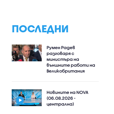
ПОСЛЕДНИ
Румен Радев
разговаря с
министъра на
външните работи на
Великобритания
Новините на NOVA
(06.08.2026 -
Instagram
централна)
Facebook