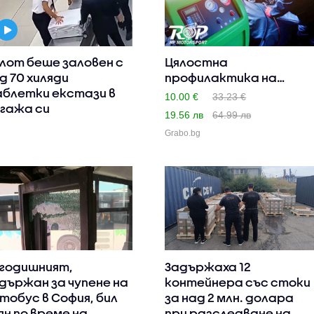
лот беше заловен с
Цялостна
д 70 хиляди
профилактика на
блетки екстази в
климатична система ..
10.00 €
33.23 €
гажа си
19.56 лв
64.99 лв
Grabo.bg
-годишният,
Задържаха 12
държан за чупене на
контейнера със стоки
тобус в София, бил
за над 2 млн. долара
ян по време на
при разследване на