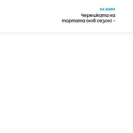
НА ЖИВО
Черешката на
тортата (нов сезон) –
риалити