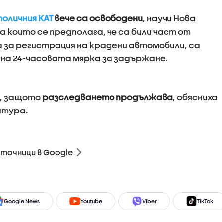
оличния КАТ
вече са освободени
, научи Нова
а които се предполага, че са били част от
 за регистрация на крадени автомобили, са
 на 24-часовата мярка за задържане.
и, защото
разследването продължава
, обясниха
атура.
зточници в Google
Google News
Youtube
Viber
TikTok