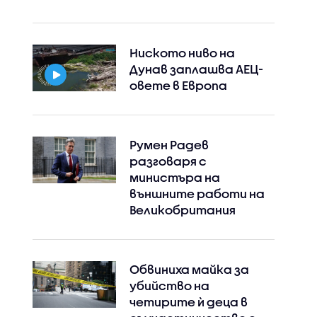
Ниското ниво на
Дунав заплашва АЕЦ-
овете в Европа
Румен Радев
разговаря с
министъра на
външните работи на
Великобритания
Обвиниха майка за
убийство на
четирите ѝ деца в