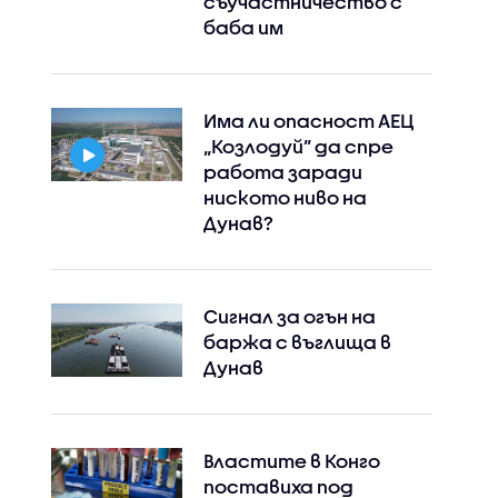
съучастничество с
баба им
Има ли опасност АЕЦ
„Козлодуй” да спре
работа заради
ниското ниво на
Дунав?
Сигнал за огън на
баржа с въглища в
Дунав
Властите в Конго
поставиха под