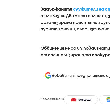
Задържаните
служители на ст
телевизия. Двамата полицаи, з
организирана престъпна група
пуснати снощи, след изтичане
Обвинения не са им повдигнат
от специализираната прокур
Добави ни в предпочитани и
Последвайте ни
NewsLetter