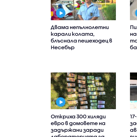
Двама непълнолетни
Пи
карали колата,
на
блъснала пешеходец в
та
Несебър
ба
Откриха 300 хиляди
17
евро в домовете на
за
задържани заради
ав
лабораторията за
пи