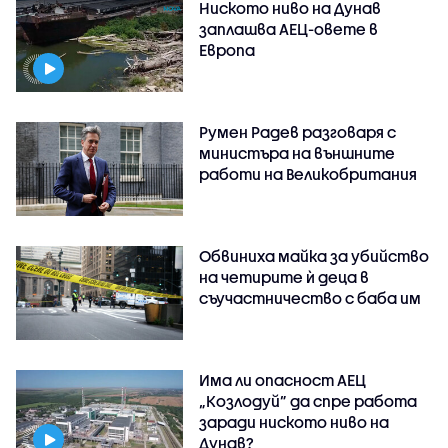
Ниското ниво на Дунав
заплашва АЕЦ-овете в
Европа
Румен Радев разговаря с
министъра на външните
работи на Великобритания
Обвиниха майка за убийство
на четирите ѝ деца в
съучастничество с баба им
Има ли опасност АЕЦ
„Козлодуй” да спре работа
заради ниското ниво на
Дунав?