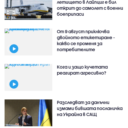
летището в Лайпциг е бил
открит до самолет с военни
боеприпаси
От 9 август приключва
двойното етикетиране -
какво се променя за
потребителите
Кога и защо кучетата
реагират агресивно?
Разследват за данъчни
измами бившата посланичка
на Украйна в САЩ