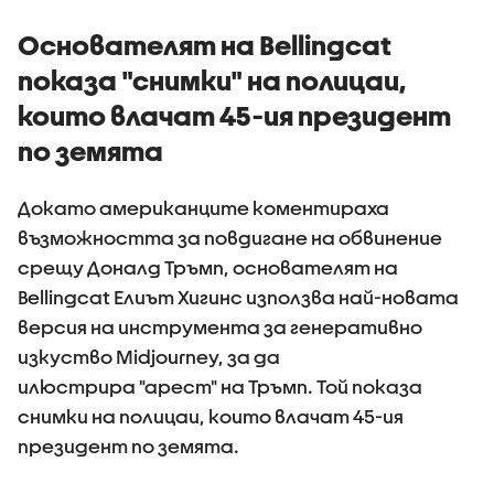
Основателят на Bellingcat
показа "снимки" на полицаи,
които влачат 45-ия президент
по земята
Докато американците коментираха
възможността за повдигане на обвинение
срещу Доналд Тръмп, основателят на
Bellingcat Елиът Хигинс използва най-новата
версия на инструмента за генеративно
изкуство Midjourney, за да
илюстрира "арест" на Тръмп. Той показа
снимки на полицаи, които влачат 45-ия
президент по земята.