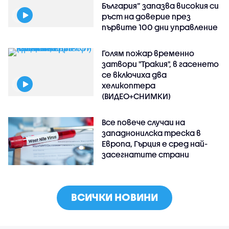
България“ запазва високия си
ръст на доверие през
първите 100 дни управление
Голям пожар временно
затвори "Тракия", в гасенето
се включиха два
хеликоптера
(ВИДЕО+СНИМКИ)
Все повече случаи на
западнонилска треска в
Европа, Гърция е сред най-
засегнатите страни
ВСИЧКИ НОВИНИ