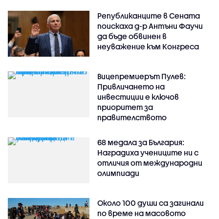
Републиканците в Сената
поискаха д-р Антъни Фаучи
да бъде обвинен в
неуважение към Конгреса
Вицепремиерът Пулев:
Привличането на
инвестиции е ключов
приоритет за
правителството
68 медала за България:
Наградиха учениците ни с
отличия от международни
олимпиади
Около 100 души са загинали
по време на масовото