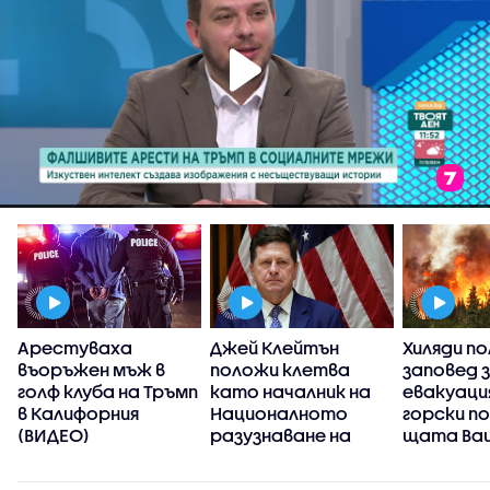
Арестуваха
Джей Клейтън
Хиляди по
въоръжен мъж в
положи клетва
заповед 
голф клуба на Тръмп
като началник на
евакуаци
в Калифорния
Националното
горски п
(ВИДЕО)
разузнаване на
щата Ва
САЩ