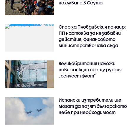
нахлуване в Сеута
Спор за Пловдивския панаир:
ПП настоява за незабавни
действия, финансовото
министерство чака съда
Великобритания наложи
нови санкции срещу руския
„сенчест флот“
Испански изтребители ще
могат да пазят българското
небе при необходимост