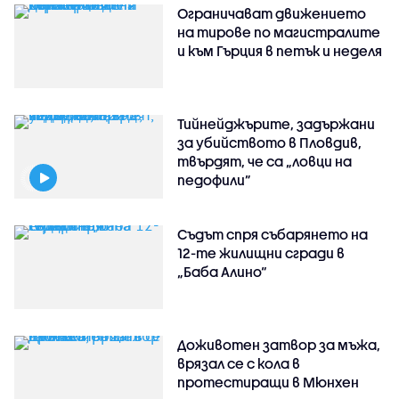
Ограничават движението
на тирове по магистралите
и към Гърция в петък и неделя
Тийнейджърите, задържани
за убийството в Пловдив,
твърдят, че са „ловци на
педофили”
Съдът спря събарянето на
12-те жилищни сгради в
„Баба Алино“
Доживотен затвор за мъжа,
врязал се с кола в
протестиращи в Мюнхен