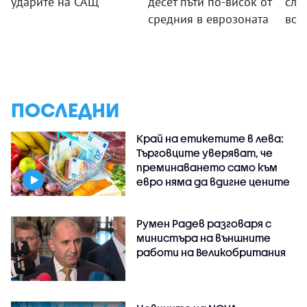
ударите на САЩ
десет пъти по-висок от
сле
средния в еврозоната
вой
ПОСЛЕДНИ
Край на етикетите в лева:
Търговците уверяват, че
преминаването само към
евро няма да вдигне цените
Румен Радев разговаря с
министъра на външните
работи на Великобритания