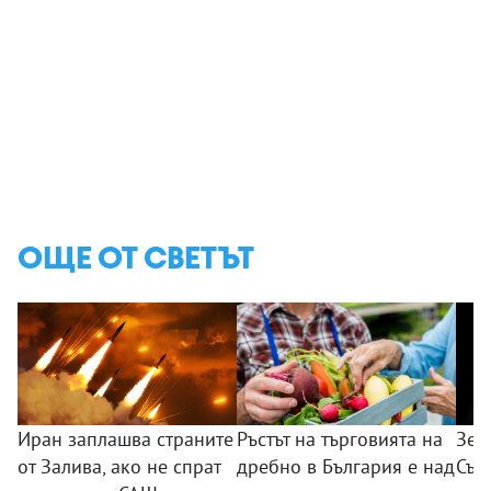
ОЩЕ ОТ СВЕТЪТ
Иран заплашва страните
Ръстът на търговията на
Зел
от Залива, ако не спрат
дребно в България е над
Сър