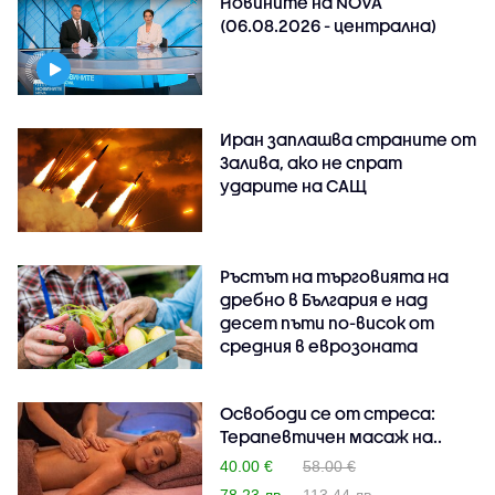
Новините на NOVA
(06.08.2026 - централна)
Иран заплашва страните от
Залива, ако не спрат
ударите на САЩ
Ръстът на търговията на
дребно в България е над
десет пъти по-висок от
средния в еврозоната
Освободи се от стреса:
Терапевтичен масаж на..
40.00 €
58.00 €
78.23 лв
113.44 лв