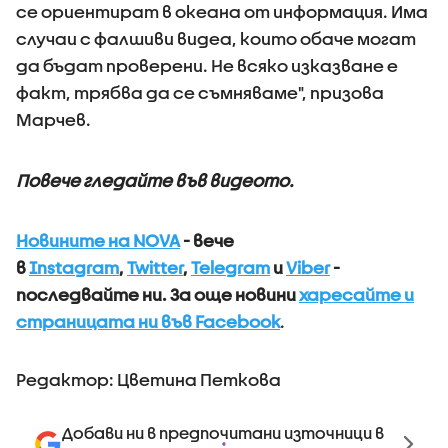
се ориентират в океана от информация. Има
случаи с фалшиви видеа, които обаче могат
да бъдат проверени. Не всяко изказване е
факт, трябва да се съмняваме", призова
Марчев.
Повече гледайте във видеото.
Новините на NOVA
- вече
в
Instagram
,
Twitter
,
Telegram
и
Viber
-
последвайте ни.
За още новини
харесайте и
страницата ни във Facebook
.
Редактор: Цветина Петкова
Добави ни в предпочитани източници в