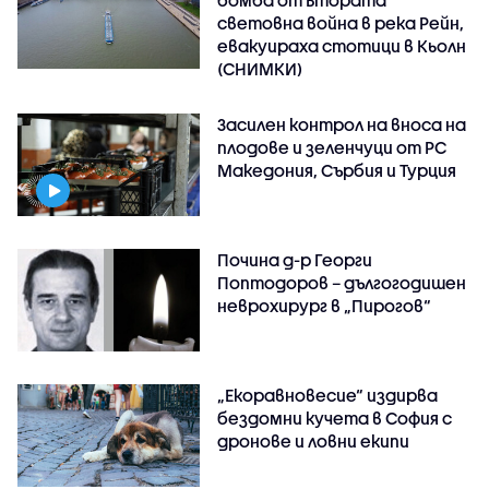
бомба от Втората
световна война в река Рейн,
евакуираха стотици в Кьолн
(СНИМКИ)
Засилен контрол на вноса на
плодове и зеленчуци от РС
Македония, Сърбия и Турция
Почина д-р Георги
Поптодоров – дългогодишен
неврохирург в „Пирогов“
„Екоравновесие“ издирва
бездомни кучета в София с
дронове и ловни екипи