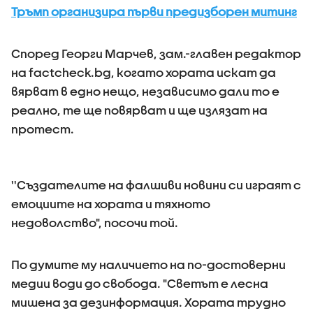
Тръмп организира първи предизборен митинг
Според Георги Марчев, зам.-главен редактор
на factcheck.bg, когато хората искат да
вярват в едно нещо, независимо дали то е
реално, те ще повярват и ще излязат на
протест.
''Създателите на фалшиви новини си играят с
емоциите на хората и тяхното
недоволство", посочи той.
По думите му наличието на по-достоверни
медии води до свобода. "Светът е лесна
мишена за дезинформация. Хората трудно