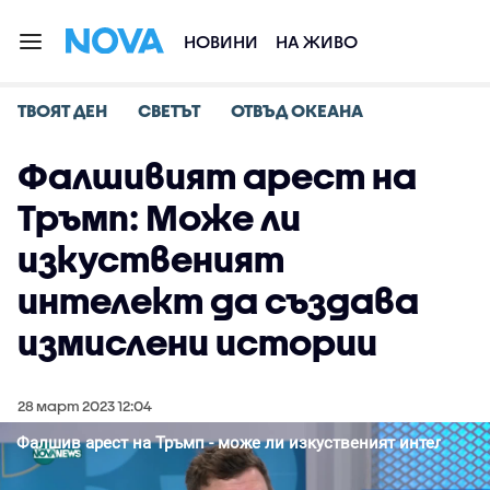
НОВИНИ
НА ЖИВО
ТВОЯТ ДЕН
СВЕТЪТ
ОТВЪД ОКЕАНА
Фалшивият арест на
Тръмп: Може ли
изкуственият
интелект да създава
измислени истории
28 март 2023 12:04