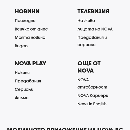
НОВИНИ
ТЕЛЕВИЗИЯ
Последни
На живо
Всичко от днес
Лицата на NOVA
Моята новина
Предавания и
сериали
Видео
NOVA PLAY
ОЩЕ ОТ
NOVA
Новини
NOVA
Предавания
отговорност
Сериали
NOVA Кариери
Филми
News in English
МОБИЛНОТО ПРИЛОЖЕНИЕ НА NOVA.BG