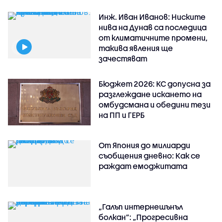
Инж. Иван Иванов: Ниските
нива на Дунав са последица
от климатичните промени,
такива явления ще
зачестяват
Бюджет 2026: КС допусна за
разглеждане искането на
омбудсмана и обедини тези
на ПП и ГЕРБ
От Япония до милиарди
съобщения дневно: Как се
раждат емоджитата
„Галъп интернешънъл
болкан“: „Прогресивна