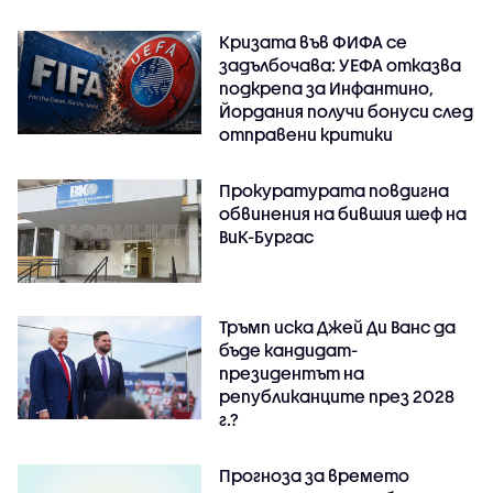
Кризата във ФИФА се
задълбочава: УЕФА отказва
подкрепа за Инфантино,
Йордания получи бонуси след
отправени критики
Прокуратурата повдигна
обвинения на бившия шеф на
ВиК-Бургас
Тръмп иска Джей Ди Ванс да
бъде кандидат-
президентът на
републиканците през 2028
г.?
Прогноза за времето