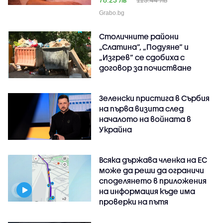
Grabo.bg
Столичните райони
„Слатина“, „Подуяне“ и
„Изгрев“ се сдобиха с
договор за почистване
Зеленски пристига в Сърбия
на първа визита след
началото на войната в
Украйна
Всяка държава членка на ЕС
може да реши да ограничи
споделянето в приложения
на информация къде има
проверки на пътя