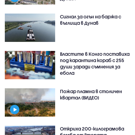
Сигнал за огън на баржа с
въглища в Дунав
Властите в Конго поставиха
под карантина кораб с 255
души заради съмнения за
ебола
Пожар пламна в столичен
квартал (ВИДЕО)
Откриха 200-килограмова