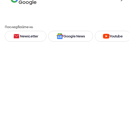
Google
Последвайте ни
NewsLetter
Google News
Youtube