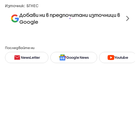
Източник:
БГНЕС
Добави ни в предпочитани източници в
Google
Последвайте ни
NewsLetter
Google News
Youtube