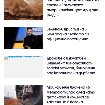
Пясъчни бури от най-висока
степен връхлетяха
американския щат Аризона
(ВИДЕО)
Зеленски пристигна в
Белград на първото си
официално посещение
Дронове с изкуствен
интелект ще откриват
горски пожари, бушуващи
под короните на дървета
Майка беше влачена 45
метра от влак, след като
детската ѝ количка се
заклещи във вагона