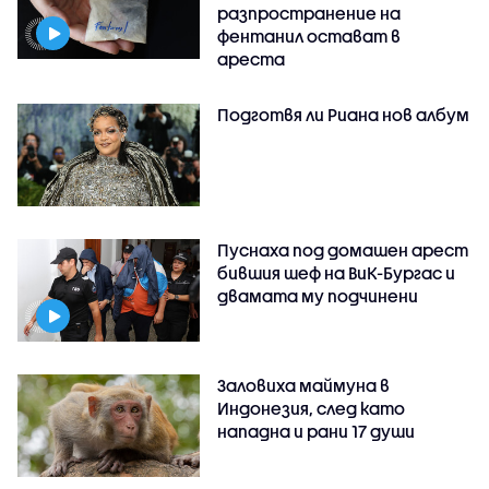
разпространение на
фентанил остават в
ареста
Подготвя ли Риана нов албум
Пуснаха под домашен арест
бившия шеф на ВиК-Бургас и
двамата му подчинени
Заловиха маймуна в
Индонезия, след като
нападна и рани 17 души