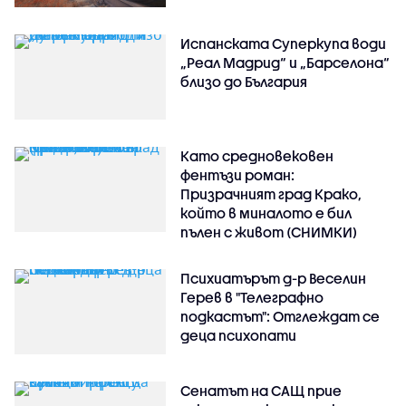
Испанската Суперкупа води
„Реал Мадрид“ и „Барселона“
близо до България
Като средновековен
фентъзи роман:
Призрачният град Крако,
който в миналото е бил
пълен с живот (СНИМКИ)
Психиатърът д-р Веселин
Герев в "Телеграфно
подкастът": Отглеждат се
деца психопати
Сенатът на САЩ прие