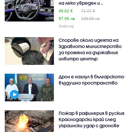
на леко увреден и ..
49.62 €
71.07 €
97.05 лв
139.00 лв
Grabo.bg
Спорове около идеята на
Здравното министерство
за промяна на държавния
инвитро център
Дрон е нахлул в българското
въздушно пространство
Пожар в рафинерия в руския
Краснодарски край след
украински удар с дронове