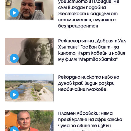
убийството в Пловдив: Не
съм виждал подобна
жестокост и садизъм от
непълнолетни, случаят е
безпрецедентен
Режисьорът на „Добрият Уил
Хънтинг“ Гас Ван Сант - за
киното, Кърт Кобейн и новия
му филм "Мъртва хватка"
Рекордно ниското ниво на
Дунав край Видин разкри
необичайни плажове
Пламен Абровски: Няма
прехвърляне на африканска
чума по свинете извън