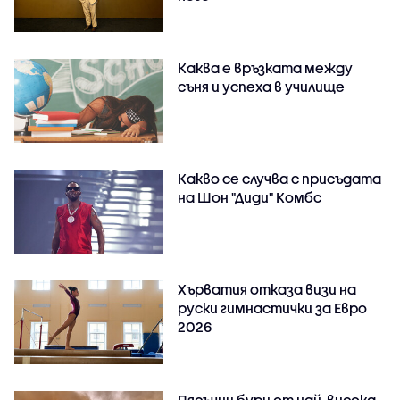
Каква е връзката между
съня и успеха в училище
Какво се случва с присъдата
на Шон "Диди" Комбс
Хърватия отказа визи на
руски гимнастички за Евро
2026