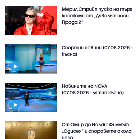
Мерил Стрийп пуска на търг
костюми от „Дяволът носи
Прада 2“
Спортни новини (07.08.2026 -
късна)
Новините на NOVA
(07.08.2026 - лятна късна)
От Омир до Нолан: Филмът
„Одисея” и споровете около
него