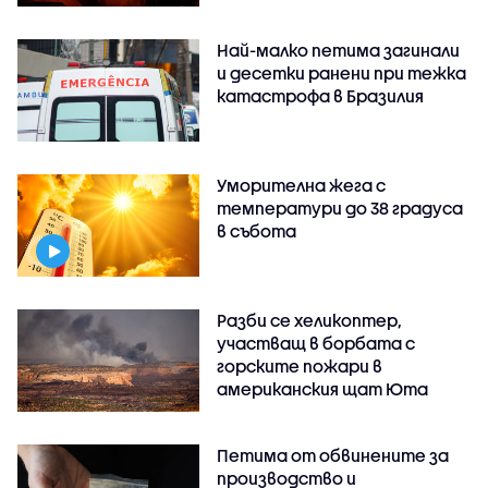
Най-малко петима загинали
и десетки ранени при тежка
катастрофа в Бразилия
Уморителна жега с
температури до 38 градуса
в събота
Разби се хеликоптер,
участващ в борбата с
горските пожари в
американския щат Юта
Петима от обвинените за
производство и