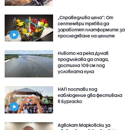
„Справедлива цена“: От
септември трябва да
заработят платформите за
проследяване на цените
Нивото на река Дунав
продължава да спада,
достигна 109 см под
условната нула
НАП постави под
наблюдение два фестивала
в Бургаско
Адвокат Марковски за