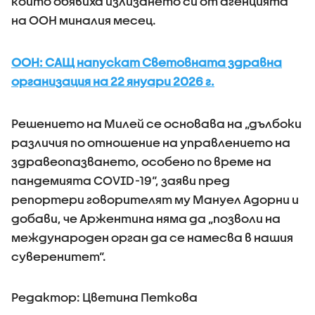
които обявиха излизането си от агенцията
на ООН миналия месец.
ООН: САЩ напускат Световната здравна
организация на 22 януари 2026 г.
Решението на Милей се основава на „дълбоки
различия по отношение на управлението на
здравеопазването, особено по време на
пандемията COVID-19“, заяви пред
репортери говорителят му Мануел Адорни и
добави, че Аржентина няма да „позволи на
международен орган да се намесва в нашия
суверенитет“.
Редактор: Цветина Петкова