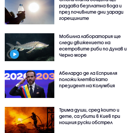
раздава безплатна вода и
през почивните дни заради
горещините
Мобилна лаборатория ще
следи движението на
есетровите риби по Дунав и
Черно море
Абелардо де ла Есприеля
положи клетва като
президент на Колумбия
Трима души, сред които и
дете, са убити в Киев при
нощния руски обстрел