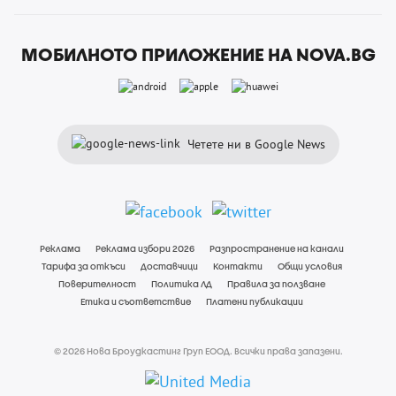
МОБИЛНОТО ПРИЛОЖЕНИЕ НА NOVA.BG
Четете ни в Google News
Реклама
Реклама избори 2026
Разпространение на канали
Тарифа за откъси
Доставчици
Контакти
Общи условия
Поверителност
Политика ЛД
Правила за ползване
Етика и съответствие
Платени публикации
© 2026 Нова Броудкастинг Груп ЕООД. Всички права запазени.