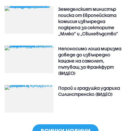
Земеделският министър
поиска от Европейската
комисия извънредна
подкрепа за секторите
„Мляко“ и „Свиневъдство“
Непоносимо лоша миризма
доведе до извънредно
кацане на самолет,
пътуващ за Франкфурт
(ВИДЕО)
Порой и градушка удариха
Силинстренско (ВИДЕО)
ВСИЧКИ НОВИНИ