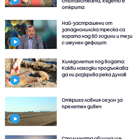
стопанствата, където е
открита
Най-застрашени от
западнонилска треска са
хората над 60 години и тези
с имунен дефицит
Хилядолетия под водата:
Какви находки продължава
да ни разкрива река Дунав
Откриха ловния сезон за
прелетен дивеч
Столичната община ще