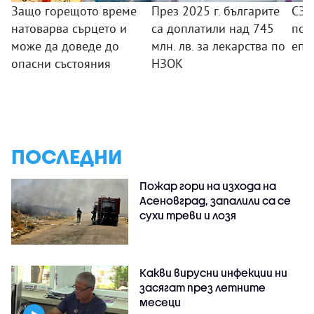
Защо горещото време
През 2025 г. българите
СЗО
натоварва сърцето и
са доплатили над 745
под
може да доведе до
млн. лв. за лекарства по
епи
опасни състояния
НЗОК
ПОСЛЕДНИ
Пожар гори на изхода на
Асеновград, запалили са се
сухи треви и лозя
Какви вирусни инфекции ни
засягат през летните
месеци