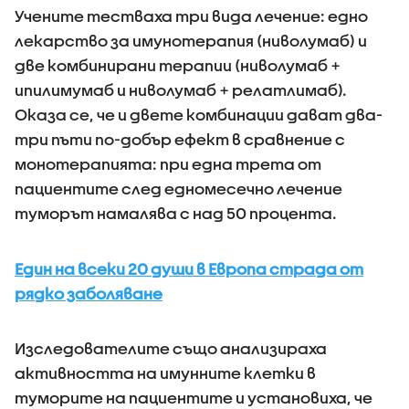
Учените тестваха три вида лечение: едно
лекарство за имунотерапия (ниволумаб) и
две комбинирани терапии (ниволумаб +
ипилимумаб и ниволумаб + релатлимаб).
Оказа се, че и двете комбинации дават два-
три пъти по-добър ефект в сравнение с
монотерапията: при една трета от
пациентите след едномесечно лечение
туморът намалява с над 50 процента.
Един на всеки 20 души в Европа страда от
рядко заболяване
Изследователите също анализираха
активността на имунните клетки в
туморите на пациентите и установиха, че