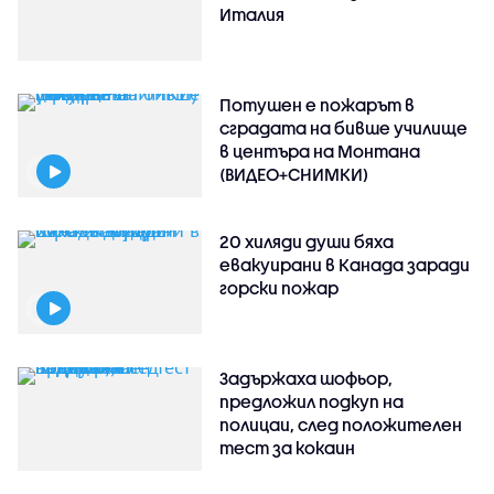
Италия
Потушен е пожарът в
сградата на бивше училище
в центъра на Монтана
(ВИДЕО+СНИМКИ)
20 хиляди души бяха
евакуирани в Канада заради
горски пожар
Задържаха шофьор,
предложил подкуп на
полицаи, след положителен
тест за кокаин