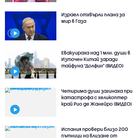
Израел отхвърли плана за
мир в Газа
Евакуираха над 1 млн. души в
Източен Китай заради
тайфуна "Долфин" (ВИДЕО)
Четирима души загинаха при
катастрофа с хеликоптер
край Рио де Жанейро (ВИДЕО)
Испания провери близо 200
пътници на влизане от