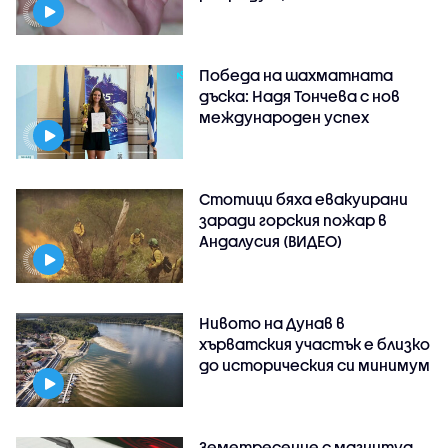
Победа на шахматната
дъска: Надя Тончева с нов
международен успех
Стотици бяха евакуирани
заради горския пожар в
Андалусия (ВИДЕО)
Нивото на Дунав в
хърватския участък е близко
до историческия си минимум
Земетресение с магнитуд