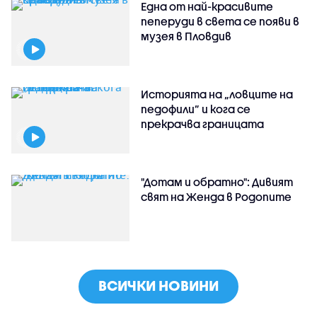
Една от най-красивите
пеперуди в света се появи в
музея в Пловдив
Историята на „ловците на
педофили” и кога се
прекрачва границата
"Дотам и обратно": Дивият
свят на Женда в Родопите
ВСИЧКИ НОВИНИ