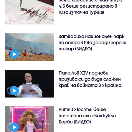
4,5 беше регистрирано в
Югоизточна Турция
Затвориха национален парк
на остров Ява заради горски
пожар (ВИДЕО)
Папа Лъв XIV поднови
призива си да бъде сложен
край на войната в Украйна
Уитни Хюстън беше
почетена със своя кукла
Барби (ВИДЕО)