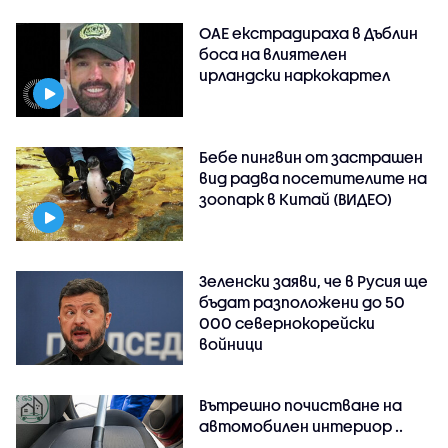
ОАЕ екстрадираха в Дъблин
боса на влиятелен
ирландски наркокартел
Бебе пингвин от застрашен
вид радва посетителите на
зоопарк в Китай (ВИДЕО)
Зеленски заяви, че в Русия ще
бъдат разположени до 50
000 севернокорейски
войници
Вътрешно почистване на
автомобилен интериор ..