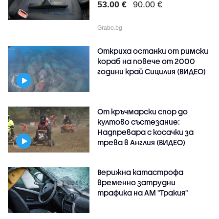
53.00 €
90.00 €
Grabo.bg
Откриха останки от римски
кораб на повече от 2000
години край Сицилия (ВИДЕО)
От кръчмарски спор до
култово състезание:
Надпревара с косачки за
трева в Англия (ВИДЕО)
Верижна катастрофа
временно затрудни
трафика на АМ "Тракия"