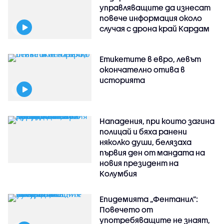
управляващите да изнесат
повече информация около
случая с дрона край Кардам
Етикетите в евро, левът
окончателно отива в
историята
Нападения, при които загина
полицай и бяха ранени
няколко души, белязаха
първия ден от мандата на
новия президент на
Колумбия
Епидемията „Фентанил”:
Повечето от
употребяващите не знаят,