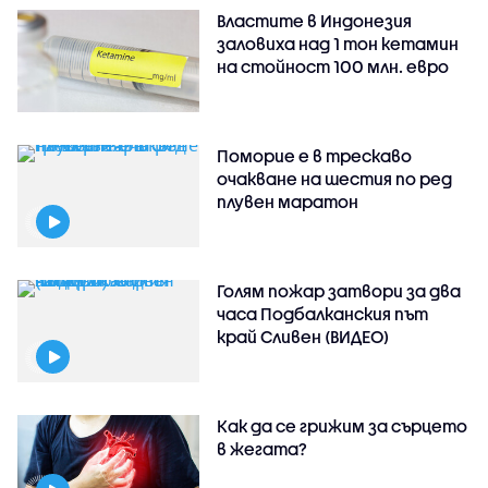
Властите в Индонезия
заловиха над 1 тон кетамин
на стойност 100 млн. евро
Поморие е в трескаво
очакване на шестия по ред
плувен маратон
Голям пожар затвори за два
часа Подбалканския път
край Сливен (ВИДЕО)
Как да се грижим за сърцето
в жегата?