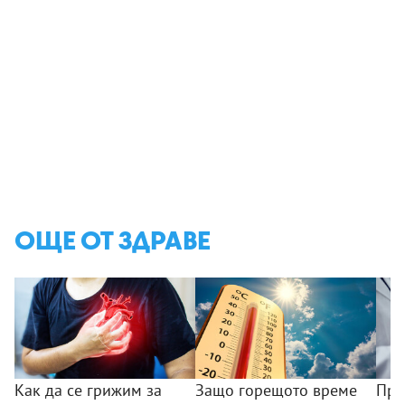
ОЩЕ ОТ ЗДРАВЕ
Как да се грижим за
Защо горещото време
Пре