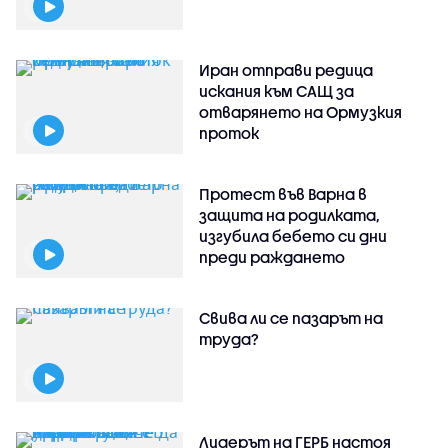
Иран отправи редица
искания към САЩ за
отварянето на Ормузкия
проток
Протест във Варна в
защита на родилката,
изгубила бебето си дни
преди раждането
Свива ли се пазарът на
труда?
Лидерът на ГЕРБ настоя