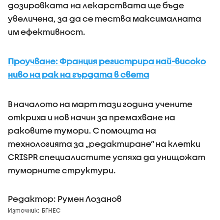
дозировката на лекарствата ще бъде
увеличена, за да се тества максималната
им ефективност.
Проучване: Франция регистрира най-високо
ниво на рак на гърдата в света
В началото на март тази година учените
откриха и нов начин за премахване на
раковите тумори. С помощта на
технологията за „редактиране“ на клетки
CRISPR специалистите успяха да унищожат
туморните структури.
Редактор: Румен Лозанов
Източник:
БГНЕС