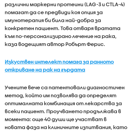
различни маркерни протеини (LAG-3 и CTLA-4)
помагат да се предвиди коя опция за
имунотерапия би била най-добра за
конкретен пациент. Това отваря вратата
към по-персонализирано лечение на рака,
каза водещият автор Робърт Ферис.
Изкуствен интелект помага за ранното
откриване на рак на гърдата
Учените вече са патентовали диагностичен
метод, който им позволява да определят
оптималната комбинация от лекарства за
всеки пациент. Проучването продължава в
момента: още 40 души ще участват в
новата фаза на клиничните изпитвания, като