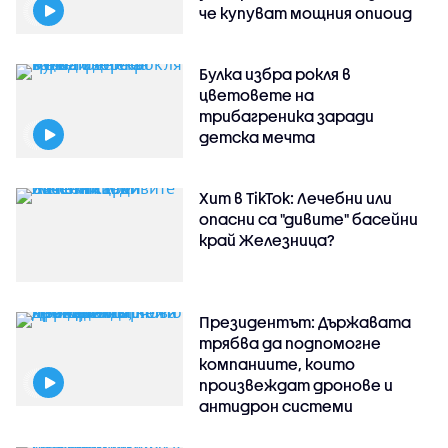
че купуват мощния опиоид
Булка избра рокля в
цветовете на
трибагреника заради
детска мечта
Хит в TikTok: Лечебни или
опасни са "дивите" басейни
край Железница?
Президентът: Държавата
трябва да подпомогне
компаниите, които
произвеждат дронове и
антидрон системи