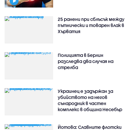
25 ранени при сблъсък между
пътнически и товарен влак в
Хърватия
Полицията в Берлин
разследва два случая на
стрелба
Украинец е задържан за
убийството на негов
сънародник в частен
комплекс в община Несебър
Йотова: Славните флотски