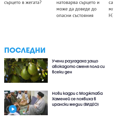
сърцето в жегата?
натоварва сърцето и
са 
може да доведе до
млн.
опасни състояния
НЗ
ПОСЛЕДНИ
Учени разгадаха защо
авокадото сменя пола си
всеки ден
Нови кадри с Моджтаба
Хаменей се появиха в
ирански медии (ВИДЕО)