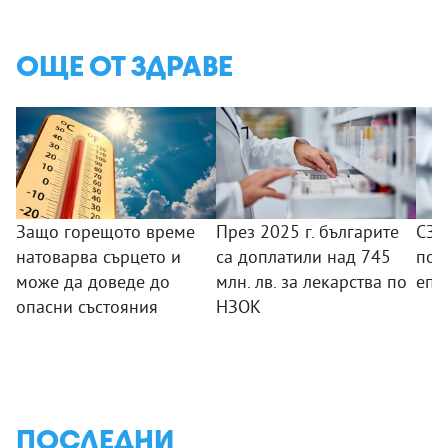
ОЩЕ ОТ ЗДРАВЕ
Защо горещото време
През 2025 г. българите
СЗО
натоварва сърцето и
са доплатили над 745
под
може да доведе до
млн. лв. за лекарства по
епи
опасни състояния
НЗОК
ПОСЛЕДНИ