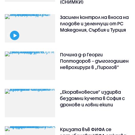
(СНИМКИ)
Засилен контрол на вноса на
плодове и зеленчуци от РС
Македония, Сърбия и Турция
Почина д-р Георги
Поптодоров – дългогодишен
неврохирург в „Пирогов“
„Екоравновесие“ издирва
бездомни кучета в София с
дронове и ловни екипи
Кризата във ФИФА се