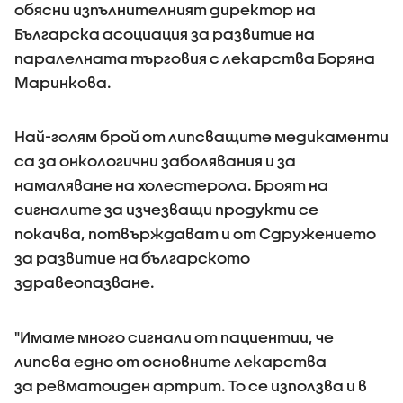
обясни изпълнителният директор на
Българска асоциация за развитие на
паралелната търговия с лекарства Боряна
Маринкова.
Най-голям брой от липсващите медикаменти
са за онкологични заболявания и за
намаляване на холестерола. Броят на
сигналите за изчезващи продукти се
покачва, потвърждават и от Сдружението
за развитие на българското
здравеопазване.
"Имаме много сигнали от пациентии, че
липсва едно от основните лекарства
за ревматоиден артрит. То се използва и в