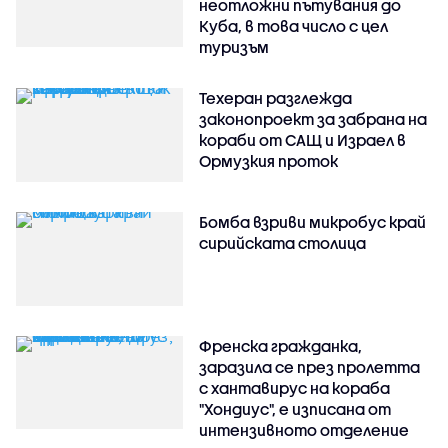
неотложни пътувания до
Куба, в това число с цел
туризъм
Техеран разглежда
законопроект за забрана на
кораби от САЩ и Израел в
Ормузкия проток
Бомба взриви микробус край
сирийската столица
Френска гражданка,
заразила се през пролетта
с хантавирус на кораба
"Хондиус", е изписана от
интензивното отделение