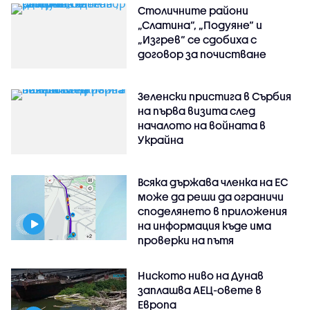
Столичните райони
„Слатина“, „Подуяне“ и
„Изгрев“ се сдобиха с
договор за почистване
Зеленски пристига в Сърбия
на първа визита след
началото на войната в
Украйна
Всяка държава членка на ЕС
може да реши да ограничи
споделянето в приложения
на информация къде има
проверки на пътя
Ниското ниво на Дунав
заплашва АЕЦ-овете в
Европа