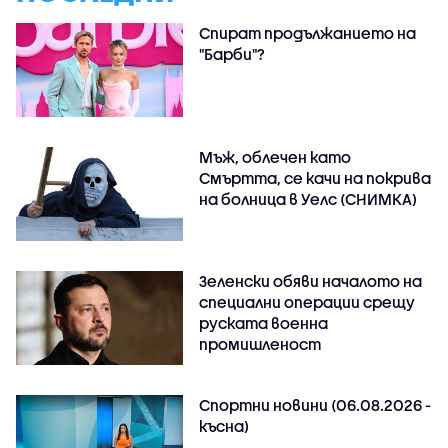
Спират продължанието на
"Барби"?
Мъж, облечен като
Смъртта, се качи на покрива
на болница в Уелс (СНИМКА)
Зеленски обяви началото на
специални операции срещу
руската военна
промишленост
Спортни новини (06.08.2026 -
късна)