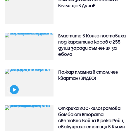
въглища в Дунав
Властите в Конго поставиха
под карантина кораб с 255
души заради съмнения за
ебола
Пожар пламна в столичен
квартал (ВИДЕО)
Откриха 200-килограмова
бомба от Втората
световна война в река Рейн,
евакуираха стотици в Кьолн