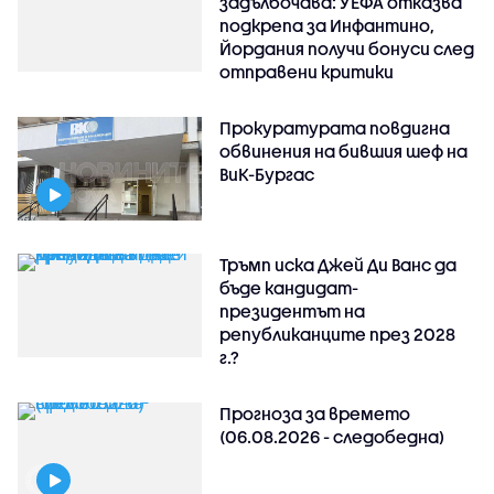
задълбочава: УЕФА отказва
подкрепа за Инфантино,
Йордания получи бонуси след
отправени критики
Прокуратурата повдигна
обвинения на бившия шеф на
ВиК-Бургас
Тръмп иска Джей Ди Ванс да
бъде кандидат-
президентът на
републиканците през 2028
г.?
Прогноза за времето
(06.08.2026 - следобедна)