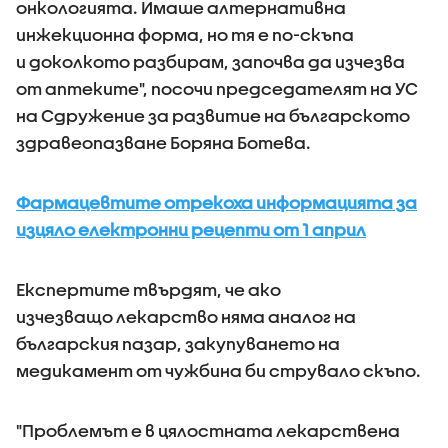
онкологията. Имаше алтернативна
инжекционна форма, но тя е по-скъпа
и доколкото разбирам, започва да изчезва
от аптеките", посочи председателят на УС
на Сдружение за развитие на българското
здравеопазване Боряна Ботева.
Фармацевтите отрекоха информацията за
изцяло електронни рецепти от 1 април
Експертите твърдят, че ако
изчезващо лекарство няма аналог на
българския пазар, закупуването на
медикамент от чужбина би струвало скъпо.
"Проблемът е в цялостната лекарствена