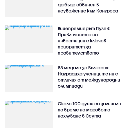
да бъде обвинен в
неуважение към Конгреса
Вицепремиерът Пулев:
Привличането на
инвестиции е ключов
приоритет за
правителството
68 медала за България:
Наградиха учениците ни с
отличия от международни
олимпиади
Около 100 души са загинали
по време на масовото
нахлуване в Сеута