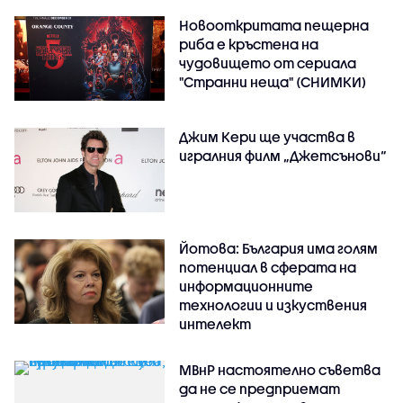
Новооткритата пещерна
риба е кръстена на
чудовището от сериала
"Странни неща" (СНИМКИ)
Джим Кери ще участва в
игралния филм „Джетсънови“
Йотова: България има голям
потенциал в сферата на
информационните
технологии и изкуствения
интелект
МВнР настоятелно съветва
да не се предприемат