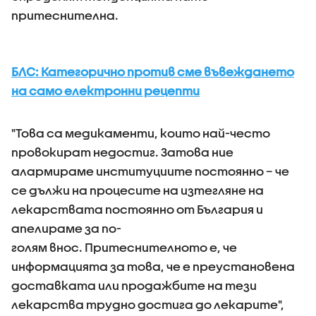
притеснителна.
БЛС: Категорично против сме въвеждането
на само електронни рецепти
"Това са медикаменти, които най-често
провокират недостиг. Затова ние
алармираме институциите постоянно – че
се дължи на процесите на изтегляне на
лекарствата постоянно от България и
апелираме за по-
голям внос. Притеснителното е, че
информацията за това, че е преустановена
доставката или продажбите на тези
лекарства трудно достига до лекарите",