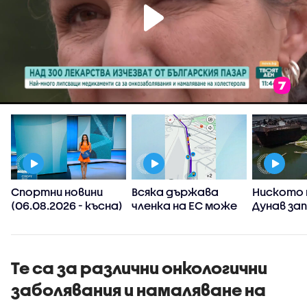
Спортни новини
Всяка държава
Ниското 
(06.08.2026 - късна)
членка на ЕС може
Дунав за
а
да реши да
АЕЦ-овет
ограничи
споделянето в
приложения на
Те са за различни онкологични
информация къде
заболявания и намаляване на
има проверки на
пътя