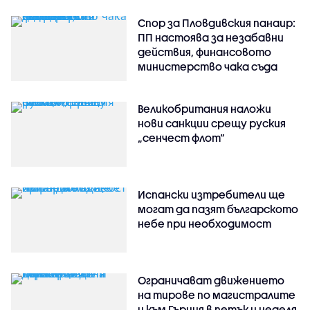
Спор за Пловдивския панаир:
ПП настоява за незабавни
действия, финансовото
министерство чака съда
Великобритания наложи
нови санкции срещу руския
„сенчест флот“
Испански изтребители ще
могат да пазят българското
небе при необходимост
Ограничават движението
на тирове по магистралите
и към Гърция в петък и неделя