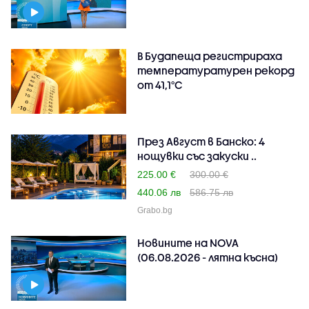
В Будапеща регистрираха
температуратурен рекорд
от 41,1°C
През Август в Банско: 4
нощувки със закуски ..
225.00 €
300.00 €
440.06 лв
586.75 лв
Grabo.bg
Новините на NOVA
(06.08.2026 - лятна късна)