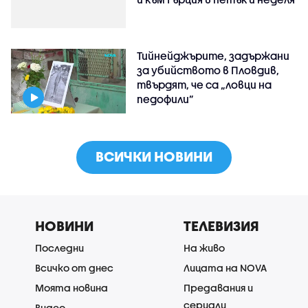
Тийнейджърите, задържани
за убийството в Пловдив,
твърдят, че са „ловци на
педофили”
ВСИЧКИ НОВИНИ
НОВИНИ
ТЕЛЕВИЗИЯ
Последни
На живо
Всичко от днес
Лицата на NOVA
Моята новина
Предавания и
сериали
Видео