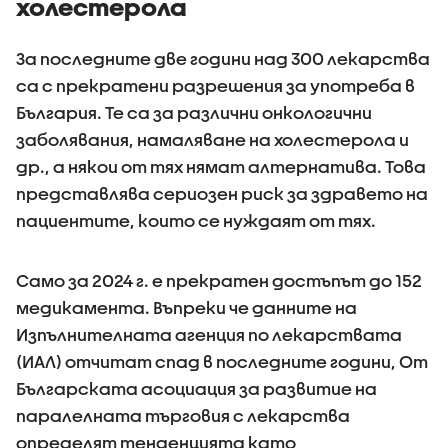
холестерола
За последните две години над 300 лекарства
са с прекратени разрешения за употреба в
България. Те са за различни онкологични
заболявания, намаляване на холестерола и
др., а някои от тях нямат алтернатива. Това
представлява сериозен риск за здравето на
пациентите, които се нуждаят от тях.
Само за 2024 г. е прекратен достъпът до 152
медикамента. Въпреки че данните на
Изпълнителната агенция по лекарствата
(ИАЛ) отчитат спад в последните години, От
Българската асоциация за развитие на
паралелната търговия с лекарства
определят тенденцията като