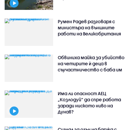
Румен Радев разговаря с
министъра на външните
работи на Великобритания
Обвиниха майка за убийство
на четирите ѝ деца в
съучастничество с баба им
Има ли опасност АЕЦ
„Козлодуй” да спре работа
заради ниското ниво на
Дунав?
Сигнал за огън на баржа с