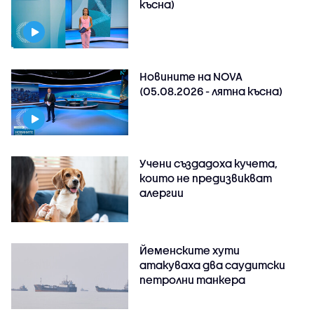
късна)
Новините на NOVA
(05.08.2026 - лятна късна)
Учени създадоха кучета,
които не предизвикват
алергии
Йеменските хути
атакуваха два саудитски
петролни танкера