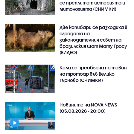
се преплитат историята и
митологията (СНИМКИ)
Две капибари се разходиха в
сградата на
законодателния съвет на
бразилския щат Мату Гросу
(ВИДЕО)
Кола се преобърна по таван
на тротоар във Велико
Търново (СНИМКИ)
Новините на NOVA NEWS
(05.08.2026 - 20:00)