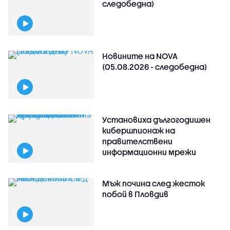
следобедна)
Новините на NOVA
(05.08.2026 - следобедна)
Установиха дългогодишен
кибершпионаж на
правителствени
информационни мрежи
Мъж почина след жесток
побой в Пловдив