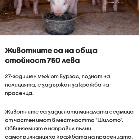
Животните са на обща
стойност 750 лева
27-годишен мъж от Бургас, познат на
полицията, е задържан за кражба на
прасенца.
Животните са задигнати миналата седмица
от частен имот в местността "Шилото".
Обвиняемият е направил пълни
самопризнания за кражбата на прасенцата,