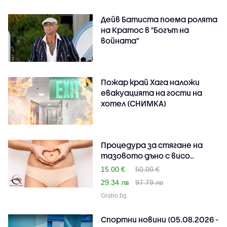
Дейв Батиста поема ролята
на Кратос в "Богът на
войната"
Пожар край Хага наложи
евакуацията на гости на
хотел (СНИМКА)
Процедура за стягане на
тазовото дъно с висо..
15.00 €
50.00 €
29.34 лв
97.79 лв
Grabo.bg
Спортни новини (05.08.2026 -