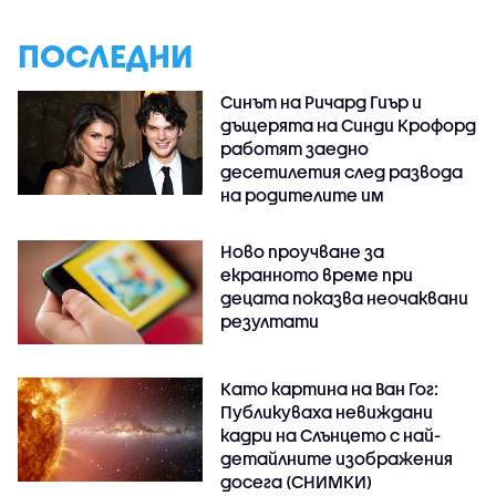
ПОСЛЕДНИ
Синът на Ричард Гиър и
дъщерята на Синди Крофорд
работят заедно
десетилетия след развода
на родителите им
Ново проучване за
екранното време при
децата показва неочаквани
резултати
Като картина на Ван Гог:
Публикуваха невиждани
кадри на Слънцето с най-
детайлните изображения
досега (СНИМКИ)