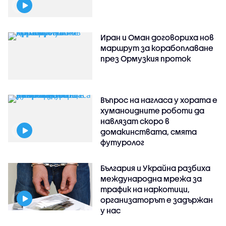
Иран и Оман договориха нов
маршрут за корабоплаване
през Ормузкия проток
Въпрос на нагласа у хората е
хуманоидните роботи да
навлязат скоро в
домакинствата, смята
футуролог
България и Украйна разбиха
международна мрежа за
трафик на наркотици,
организаторът е задържан
у нас