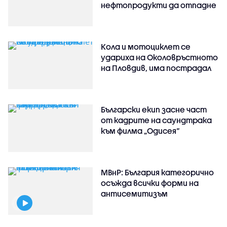
нефтопродукти да отпадне
Кола и мотоциклет се
удариха на Околовръстното
на Пловдив, има пострадал
Български екип засне част
от кадрите на саундтрака
към филма „Одисея“
МВнР: България категорично
осъжда всички форми на
антисемитизъм