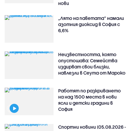
нови
„Лято на паветата“ намали
азотния диоксид в София с
6,6%
Неизвестността, която
опустошава: Семейства
издирват свои близки,
навлезли в Сеута от Мароко
Работят по разкриването
на над 1500 места в нови
ясли и детски градини в
София
Спортни новини (05.08.2026 -