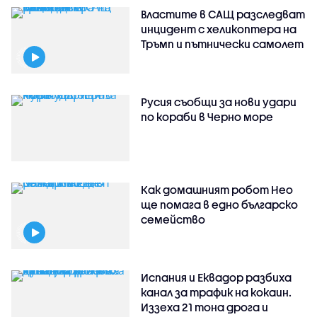
Властите в САЩ разследват
инцидент с хеликоптера на
Тръмп и пътнически самолет
Русия съобщи за нови удари
по кораби в Черно море
Как домашният робот Нео
ще помага в едно българско
семейство
Испания и Еквадор разбиха
канал за трафик на кокаин.
Иззеха 21 тона дрога и