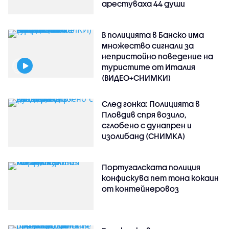
арестуваха 44 души
В полицията в Банско има
множество сигнали за
непристойно поведение на
туристите от Италия
(ВИДЕО+СНИМКИ)
След гонка: Полицията в
Пловдив спря возило,
сглобено с дунапрен и
изолибанд (СНИМКА)
Португалската полиция
конфискува пет тона кокаин
от контейнеровоз