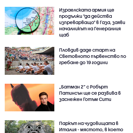
Израелската армия ще
продължи "да действа
изпреварващо" в Газа, заяви
началникът на Генералния
щаб
Пловдив даде старт на
Световното първенство по
гребане до 19 години
„Батман 2“ с Робърт
Патинсън ще се развива в
заснежен Готъм Сити
Паркът на чудовищата в
Италия - мястото, в което