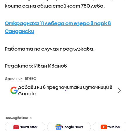
които са на обща стойност 750 лева.
Откраднаха 11 лебеда от езеро в парк в
Сандански
Работата по случая продължава.
Редактор: Иван Иванов
Източник:
БГНЕС
Добави ни в предпочитани източници в
Google
Последвайте ни
NewsLetter
Google News
Youtube