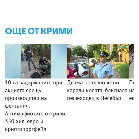
ОЩЕ ОТ КРИМИ
10 са задържаните при
Двама непълнолетни
Пил
акцията срещу
карали колата, блъснала
над
производство на
пешеходец в Несебър
екс
фентанил:
Антимафиотите открили
350 хил. евро и
криптопортфейл