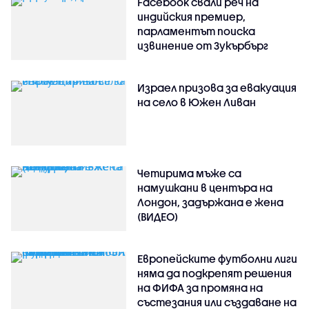
Facebook свали реч на
индийския премиер,
парламентът поиска
извинение от Зукърбърг
Израел призова за евакуация
на село в Южен Ливан
Четирима мъже са
намушкани в центъра на
Лондон, задържана е жена
(ВИДЕО)
Европейските футболни лиги
няма да подкрепят решения
на ФИФА за промяна на
състезания или създаване на