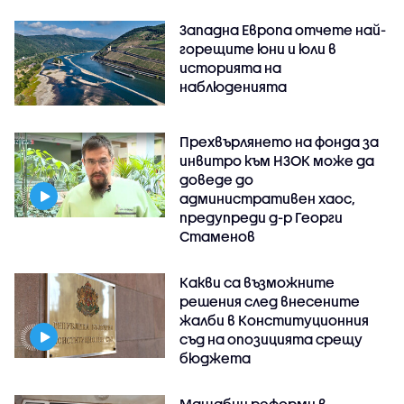
Западна Европа отчете най-
горещите юни и юли в
историята на
наблюденията
Прехвърлянето на фонда за
инвитро към НЗОК може да
доведе до
административен хаос,
предупреди д-р Георги
Стаменов
Какви са възможните
решения след внесените
жалби в Конституционния
съд на опозицията срещу
бюджета