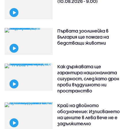
(10.08.2026 - 9.00)
Първата зоолинейка в
България ще помага на
бедстващи животни
Как държавата ще
гарантира националната
сигурност, след като дрон
проби въздушното ни
пространство
Край на двойното
обозначение: Изписването
на цените в лева вече не е
задължително