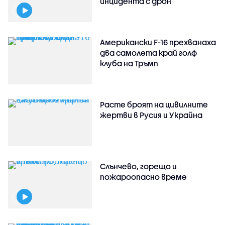
инцидента с дрон
Американски F-16 прехванаха
два самолета край голф
клуба на Тръмп
Расте броят на цивилните
жертви в Русия и Украйна
Слънчево, горещо и
пожароопасно време