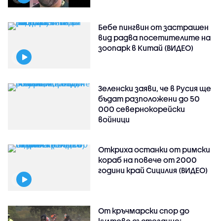
Бебе пингвин от застрашен
вид радва посетителите на
зоопарк в Китай (ВИДЕО)
Зеленски заяви, че в Русия ще
бъдат разположени до 50
000 севернокорейски
войници
Откриха останки от римски
кораб на повече от 2000
години край Сицилия (ВИДЕО)
От кръчмарски спор до