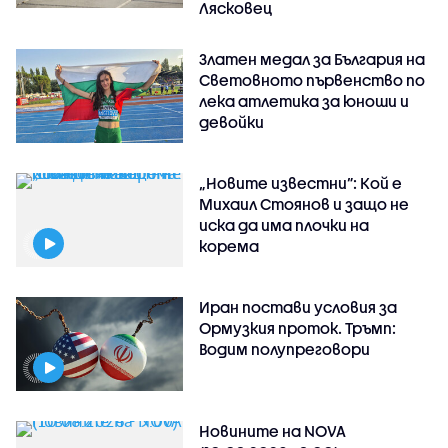
Лясковец
Златен медал за България на
Световното първенство по
лека атлетика за юноши и
девойки
„Новите известни”: Кой е
Михаил Стоянов и защо не
иска да има плочки на
корема
Иран постави условия за
Ормузкия проток. Тръмп:
Водим полупреговори
Новините на NOVA