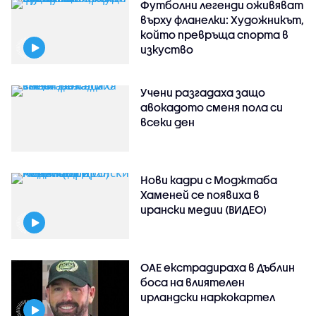
Футболни легенди оживяват
върху фланелки: Художникът,
който превръща спорта в
изкуство
Учени разгадаха защо
авокадото сменя пола си
всеки ден
Нови кадри с Моджтаба
Хаменей се появиха в
ирански медии (ВИДЕО)
ОАЕ екстрадираха в Дъблин
боса на влиятелен
ирландски наркокартел