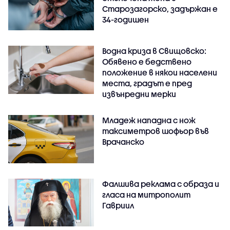
Старозагорско, задържан е
34-годишен
Водна криза в Свищовско:
Обявено е бедствено
положение в някои населени
места, градът е пред
извънредни мерки
Младеж нападна с нож
таксиметров шофьор във
Врачанско
Фалшива реклама с образа и
гласа на митрополит
Гавриил