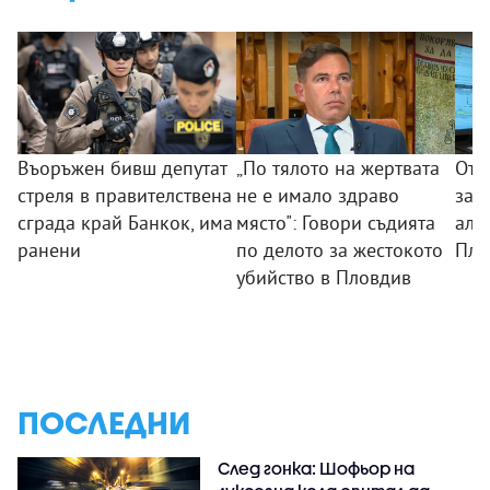
Въоръжен бивш депутат
„По тялото на жертвата
Отк
стреля в правителствена
не е имало здраво
за 
сграда край Банкок, има
място": Говори съдията
алк
ранени
по делото за жестокото
Пло
убийство в Пловдив
ПОСЛЕДНИ
След гонка: Шофьор на