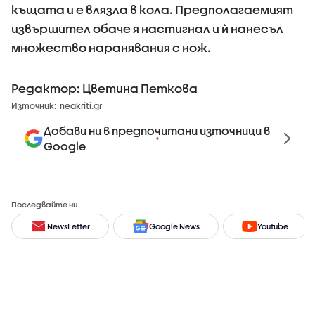
къщата и е влязла в кола. Предполагаемият
извършител обаче я настигнал и ѝ нанесъл
множество наранявания с нож.
Редактор: Цветина Петкова
Източник:
neakriti.gr
Добави ни в предпочитани източници в
Google
Последвайте ни
NewsLetter
Google News
Youtube