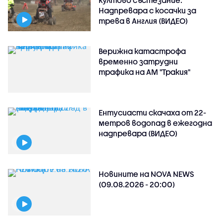
култово състезание:
Надпревара с косачки за
трева в Англия (ВИДЕО)
Верижна катастрофа
временно затрудни
трафика на АМ "Тракия"
Ентусиасти скачаха от 22-
метров водопад в ежегодна
надпревара (ВИДЕО)
Новините на NOVA NEWS
(09.08.2026 - 20:00)