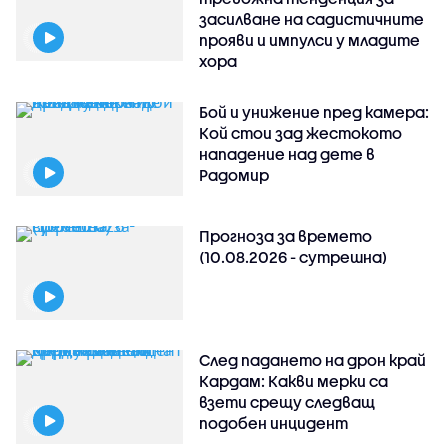
засилване на садистичните
прояви и импулси у младите
хора
Бой и унижение пред камера:
Кой стои зад жестокото
нападение над дете в
Радомир
Прогноза за времето
(10.08.2026 - сутрешна)
След падането на дрон край
Кардам: Какви мерки са
взети срещу следващ
подобен инцидент