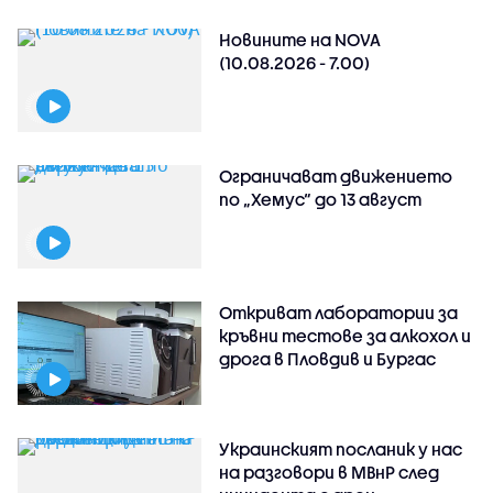
Новините на NOVA
(10.08.2026 - 7.00)
Ограничават движението
по „Хемус“ до 13 август
Откриват лаборатории за
кръвни тестове за алкохол и
дрога в Пловдив и Бургас
Украинският посланик у нас
на разговори в МВнР след