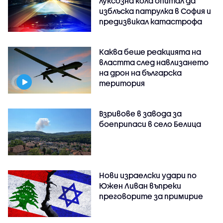
луксозна кола опитал да
изблъска патрулка в София и
предизвикал катастрофа
Каква беше реакцията на
властта след навлизането
на дрон на българска
територия
Взривове в завода за
боеприпаси в село Белица
Нови израелски удари по
Южен Ливан въпреки
преговорите за примирие