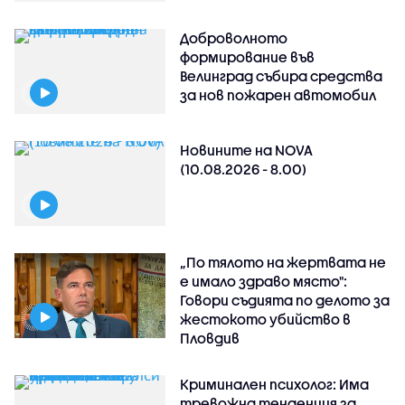
Доброволното
формирование във
Велинград събира средства
за нов пожарен автомобил
Новините на NOVA
(10.08.2026 - 8.00)
„По тялото на жертвата не
е имало здраво място":
Говори съдията по делото за
жестокото убийство в
Пловдив
Криминален психолог: Има
тревожна тенденция за