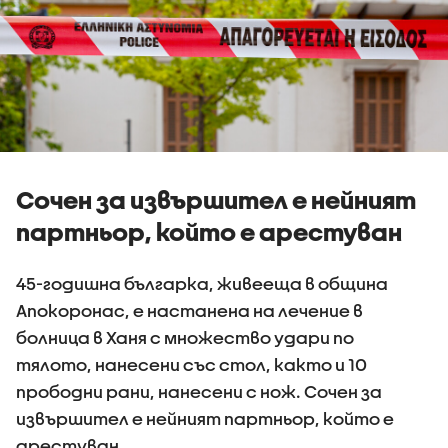
Сочен за извършител е нейният
партньор, който е арестуван
45-годишна българка, живееща в община
Апокоронас, е настанена на лечение в
болница в Ханя с множество удари по
тялото, нанесени със стол, както и 10
прободни рани, нанесени с нож. Сочен за
извършител е нейният партньор, който е
арестуван.