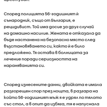
Според полицията 56-годишният ѝ
сънародник, също от България, е
рецидивист. Той има досие за друг случай
на домашно насилие. Жената е отказала да
бъде настанена на безопасно място след
възстановяването си, както ѝ е било
предложено. Тя остава в болницата за
лечение поради сериозността на
нараняванията си.
Според изнесените данни, двойката е имала
разгорещен спор през нощта, в разгара на
който 56-годишният мъж я е удрял по тялото
със стол, а в опит да избяга, тя е напуснала