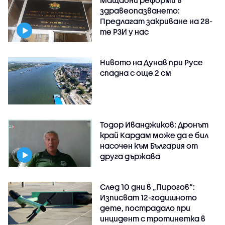
Мащабни реформи в
здравеопазването:
Предлагат закриване на 28-
те РЗИ у нас
Нивото на Дунав при Русе
спадна с още 2 см
Тодор Иванджиков: Дронът
край Кардам може да е бил
насочен към България от
друга държава
След 10 дни в „Пирогов“:
Изписват 12-годишното
дете, пострадало при
инцидент с тротинетка в