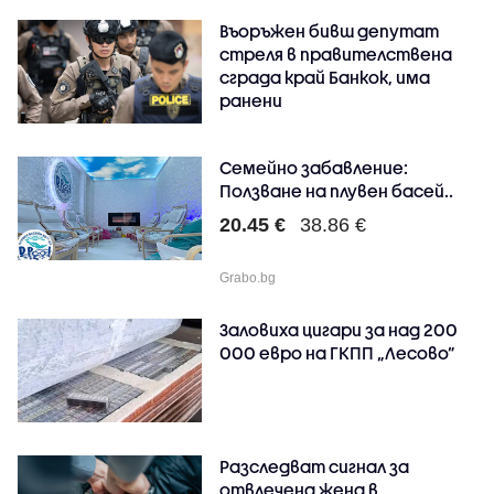
Въоръжен бивш депутат
стреля в правителствена
сграда край Банкок, има
ранени
Семейно забавление:
Ползване на плувен басей..
20.45 €
38.86 €
Grabo.bg
Заловиха цигари за над 200
000 евро на ГКПП „Лесово”
Разследват сигнал за
отвлечена жена в