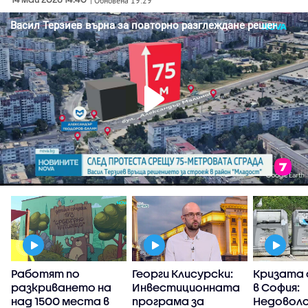
| Обновена 19:29
Работят по
Георги Клисурски:
Кризата 
и
разкриването на
Инвестиционната
в София:
над 1500 места в
програма за
Недовол