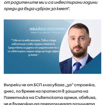
от родителите ми и са инвестирани години
преди да бъда избран за кмет
“.
Въпреки че от БСП гласуваха „за” строежа,
днес, по време на протест в защита на
Паметника на Съветската армия, обявиха,
че е възможно да преразгледат позицията