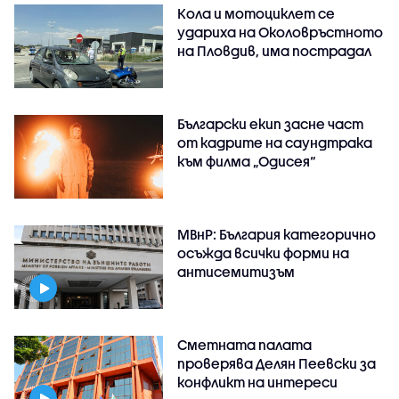
Кола и мотоциклет се
удариха на Околовръстното
на Пловдив, има пострадал
Български екип засне част
от кадрите на саундтрака
към филма „Одисея“
МВнР: България категорично
осъжда всички форми на
антисемитизъм
Сметната палата
проверява Делян Пеевски за
конфликт на интереси