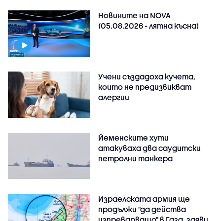
Новините на NOVA
(05.08.2026 - лятна късна)
Учени създадоха кучета,
които не предизвикват
алергии
Йеменските хути
атакуваха два саудитски
петролни танкера
Израелската армия ще
продължи "да действа
изпреварващо" в Газа, заяви