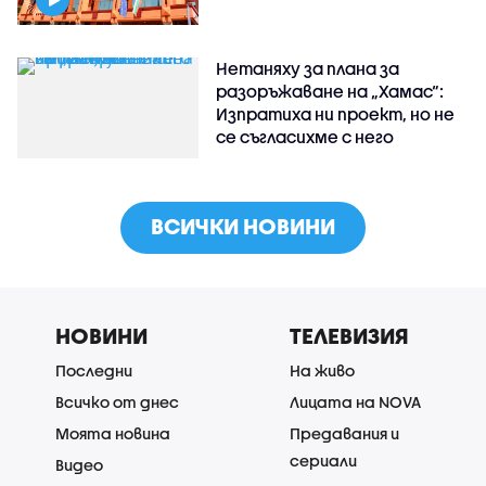
Нетаняху за плана за
разоръжаване на „Хамас“:
Изпратиха ни проект, но не
се съгласихме с него
ВСИЧКИ НОВИНИ
НОВИНИ
ТЕЛЕВИЗИЯ
Последни
На живо
Всичко от днес
Лицата на NOVA
Моята новина
Предавания и
сериали
Видео