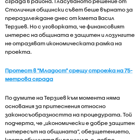
сграда в района. Гласуваното решение от
Столичния общински съвет беше върнато за
преразглеждане днес от кмета Васил
Терзиев. Но с уговорката, че финансовият
интерес на общината е защитен и лозунгите
не отразяват икономическата рамка на
проекта.
Протест в "Младост" срещу строежа на 75-
метрова сграда
По думите на Терзиев към момента няма
основания за притеснения относно
законосъобразността на процедурата. Той
подчерта, че „икономически е добре защитен
интересът на общината“, обезщетението,
което общината би получила, е „добре