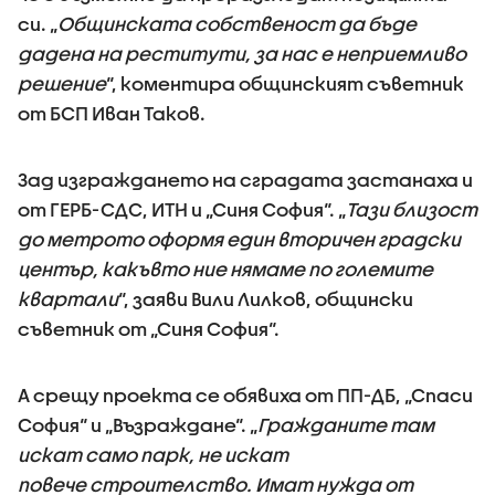
си. „
Общинската собственост да бъде
дадена на реститути, за нас е неприемливо
решение
“, коментира общинският съветник
от БСП Иван Таков.
Зад изграждането на сградата застанаха и
от ГЕРБ-СДС, ИТН и „Синя София“. „
Тази близост
до метрото оформя един вторичен градски
център, какъвто ние нямаме по големите
квартали
“, заяви Вили Лилков, общински
съветник от „Синя София“.
А срещу проекта се обявиха от ПП-ДБ, „Спаси
София“ и „Възраждане“. „
Гражданите там
искат само парк, не искат
повече строителство. Имат нужда от