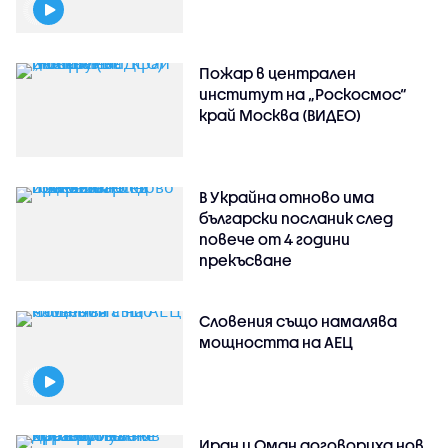
Пожар в централен
институт на „Роскосмос“
край Москва (ВИДЕО)
В Украйна отново има
български посланик след
повече от 4 години
прекъсване
Словения също намалява
мощността на АЕЦ
Иран и Оман договориха нов