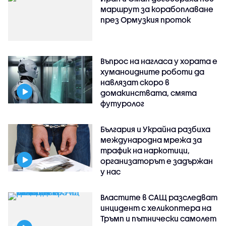
маршрут за корабоплаване
през Ормузкия проток
Въпрос на нагласа у хората е
хуманоидните роботи да
навлязат скоро в
домакинствата, смята
футуролог
България и Украйна разбиха
международна мрежа за
трафик на наркотици,
организаторът е задържан
у нас
Властите в САЩ разследват
инцидент с хеликоптера на
Тръмп и пътнически самолет