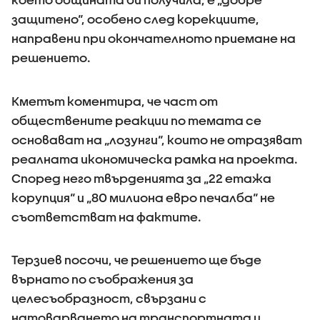
защитено“, особено след корекциите,
направени при окончателното приемане на
решението.
Кметът коментира, че част от
обществените реакции по темата се
основават на „лозунги“, които не отразяват
реалната икономическа рамка на проекта.
Според него твърденията за „22 етажа
корупция“ и „80 милиона евро печалба“ не
съответстват на фактите.
Терзиев посочи, че решението ще бъде
върнато по съображения за
целесъобразност, свързани с
натоварването на транспортната и