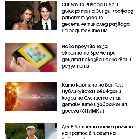
Синът на Ричард Гиър и
дъщерята на Синди Крофорд
работят заедно
десетилетия след развода
на родителите им
Ново проучване за
екранното време при
децата показва неочаквани
резултати
Като картина на Ван Гог:
Публикуваха невиждани
кадри на Слънцето с най-
детайлните изображения
досега (СНИМКИ)
Дейв Батиста поема ролята
на Кратос в "Богът на