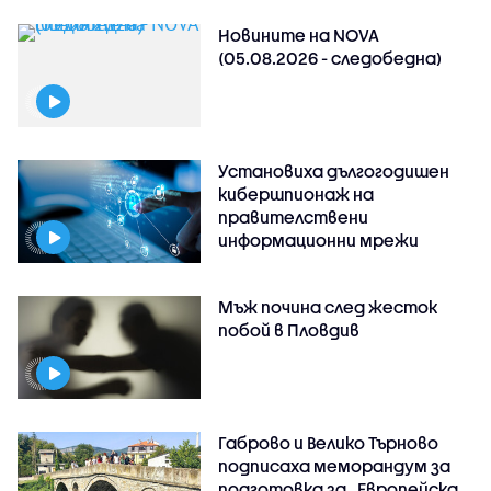
Новините на NOVA
(05.08.2026 - следобедна)
Установиха дългогодишен
кибершпионаж на
правителствени
информационни мрежи
Мъж почина след жесток
побой в Пловдив
Габрово и Велико Търново
подписаха меморандум за
подготовка за „Европейска