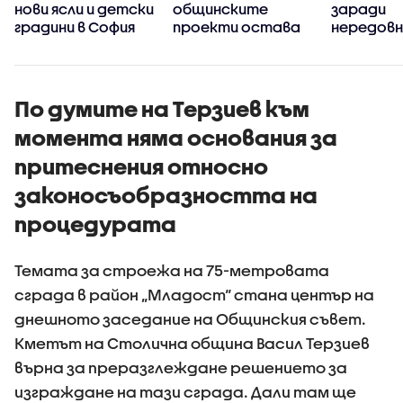
нови ясли и детски
общинските
заради
градини в София
проекти остава
нередов
черна кутия
сметоизв
зона 3
По думите на Терзиев към
момента няма основания за
притеснения относно
законосъобразността на
процедурата
Темата за строежа на 75-метровата
сграда в район „Младост“ стана център на
днешното заседание на Общинския съвет.
Кметът на Столична община Васил Терзиев
върна за преразглеждане решението за
изграждане на тази сграда. Дали там ще