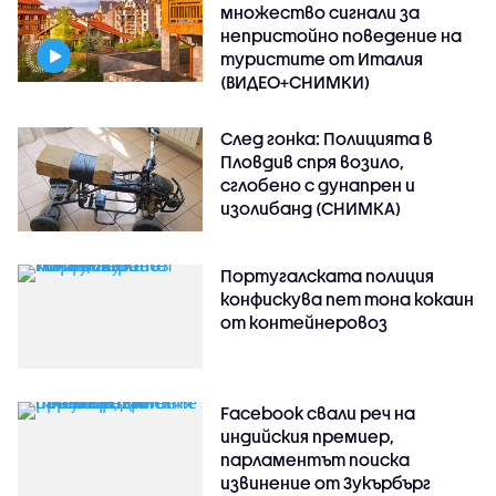
множество сигнали за
непристойно поведение на
туристите от Италия
(ВИДЕО+СНИМКИ)
След гонка: Полицията в
Пловдив спря возило,
сглобено с дунапрен и
изолибанд (СНИМКА)
Португалската полиция
конфискува пет тона кокаин
от контейнеровоз
Facebook свали реч на
индийския премиер,
парламентът поиска
извинение от Зукърбърг