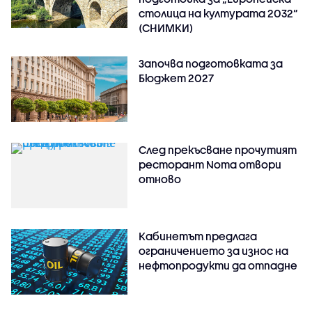
столица на културата 2032“
(СНИМКИ)
Започва подготовката за
Бюджет 2027
След прекъсване прочутият
ресторант Noma отвори
отново
Кабинетът предлага
ограничението за износ на
нефтопродукти да отпадне