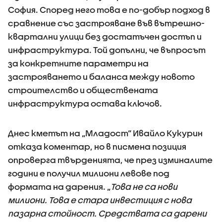
София. Според него това е по-добър подход в
сравнение със застрояване във вътрешно-
квартални улици без достатъчен достъп и
инфраструктура. Той допълни, че въпросът
за конкретните параметри на
застрояването и баланса между новото
строителство и обществената
инфраструктура остава ключов.
Днес кметът на „Младост“ Ивайло Кукурин
отказа коментар, но в писмена позиция
опроверга твърденията, че през изминалите
години е получил милиони левове под
формата на дарения. „
Това не са нови
милиони. Това е стара инвестиция с нова
пазарна стойност. Средствата са дарени