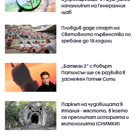
началникът на Генералния
щаб
Пловдив даде старт на
Световното първенство по
гребане до 19 години
„Батман 2“ с Робърт
Патинсън ще се развива в
заснежен Готъм Сити
Паркът на чудовищата в
Италия - мястото, в което
се преплитат историята и
митологията (СНИМКИ)