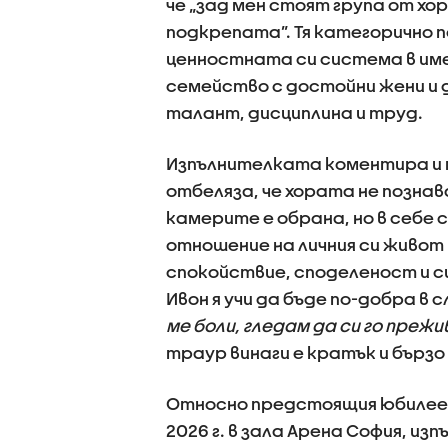
че „зад мен стоят група от хо
подкрепата”. Тя категорично п
ценностната си система в име
семейство с достойни жени и 
талант, дисциплина и труд.
Изпълнителката коментира и 
отбеляза, че хората не позна
камерите е обрана, но в себе 
отношение на личния си живот 
спокойствие, споделеност и с
Ивон я учи да бъде по-добра в 
ме боли, гледам да си го прежи
траур винаги е кратък и бърз
Относно предстоящия юбилеен 
2026 г. в зала Арена София, из