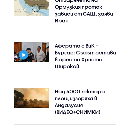
Ормузкия проток
зависи от САЩ, заяви
Иран
Аферата с ВиК –
Бургас: Съдът остави
в ареста Христо
Широков
Над 4000 хектара
площ изгоряха в
Андалусия
Instagram
Facebook
(ВИДЕО+СНИМКИ)