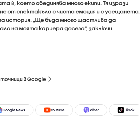
а ѝ, което обединява много екипи. Тя изрази
не от спектакъла с чиста емоция и с усещането,
та история. „Ще бъда много щастлива да
ало на моята кариера досега”, заключи
зточници в Google
Google News
Youtube
Viber
TikTok