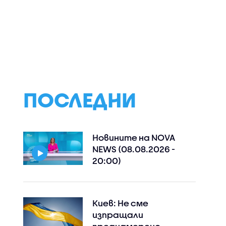
ревърна
Venci Venc се завръща
Българска цигул
и
на музикалната
е част от
узика
сцена след година
престижния
прекъсване
Филхармоничен
оркестър на М
Карло
ПОСЛЕДНИ
Новините на NOVA
NEWS (08.08.2026 -
20:00)
Киев: Не сме
изпращали