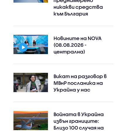
преднамерено
никакви средства
към България
Новините на NOVA
(08.08.2026 -
централна)
Викат на разговор в
МВнР посланика на
Украйна у нас
Войната в Украйна
извън границите:
Близо 100 случая на