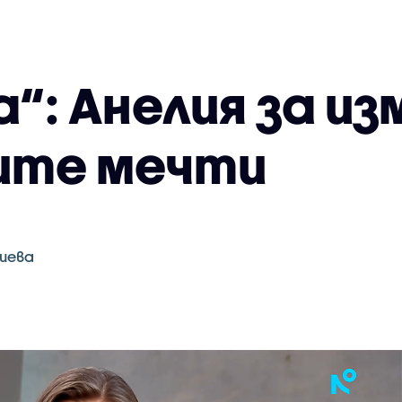
га“: Анелия за и
ите мечти
иева