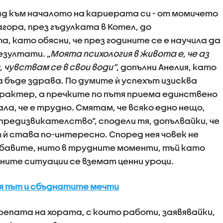
д към началото на кариерата си - от момичето
гора, през гъдулката в Котел, до
 като обясни, че през годините се е научила да
езултати. „
Моята психология в живота е, че аз
 чувствам се в свои води”
, допълни Анелия, като
да бъде здрава. По думите ѝ успехът изисква
арактер, а пречките по пътя приема единствено
ала, че е трудно. Смятам, че всяко едно нещо,
предизвикателство”, сподели тя, допълвайки, че
ѝ става по-интересно. Според нея човек не
хубавите, нито в трудните моменти, тъй като
ните ситуации се вземат ценни уроци.
лия път и сбъднатите мечти
репата на хората, с които работи, заявявайки,