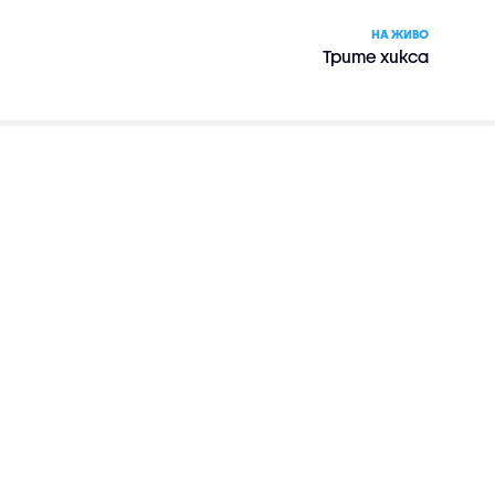
НА ЖИВО
Трите хикса