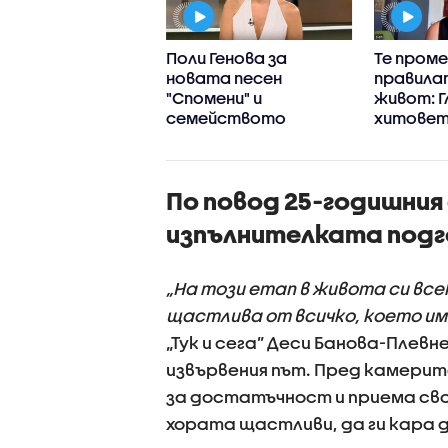
ела Маринова
Поли Генова за
Те пром
ва най-голямата
новата песен
правила
чта: „Зала 1 на
"Спомени" и
живот: Г
семейството
хитовет
- Шон Ев
По повод 25-годишния
изпълнителката подг
„На този етап в живота си все
щастлива от всичко, което и
„Тук и сега” Деси Банова-Плевн
извървения път. Пред камерит
за достатъчност и приема сво
хората щастливи, да ги кара 