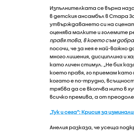
Изпълнителката се върна наза
в детския ансамбъл в Стара За
утвърждаването си на сцената,
оценява малките и големите р
правя това, в което съм добра,
посочи, че за нея е най-важно 
много лишения, дисциплина и х
като личен стимул. „Не бих каз
което правя, го приемам като 
когато е по-трудно, всъщност 
трябва да се вкопчва нито в 
всичко премива, а от преодоле
„Тук и сега“: Крисия за измина
Анелия разказа, че усеща подк