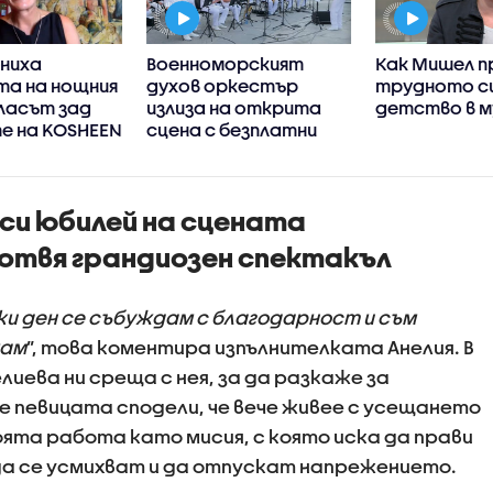
ениха
Военноморският
Как Мишел п
та на нощния
духов оркестър
трудното с
ласът зад
излиза на открита
детство в м
е на KOSHEEN
сцена с безплатни
анс
концерти във Варна
 си юбилей на сцената
отвя грандиозен спектакъл
ки ден се събуждам с благодарност и съм
мам
”, това коментира изпълнителката Анелия. В
елиева ни среща с нея, за да разкаже за
е певицата сподели, че вече живее с усещането
ята работа като мисия, с която иска да прави
да се усмихват и да отпускат напрежението.