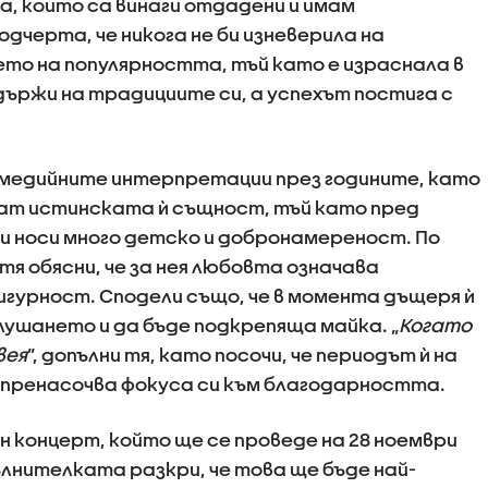
ра, които са винаги отдадени и имам
одчерта, че никога не би изневерила на
то на популярността, тъй като е израснала в
държи на традициите си, а успехът постига с
медийните интерпретации през годините, като
ват истинската ѝ същност, тъй като пред
си носи много детско и добронамереност. По
тя обясни, че за нея любовта означава
игурност. Сподели също, че в момента дъщеря ѝ
слушането и да бъде подкрепяща майка. „
Когато
вея
”, допълни тя, като посочи, че периодът ѝ на
о пренасочва фокуса си към благодарността.
концерт, който ще се проведе на 28 ноември
пълнителката разкри, че това ще бъде най-