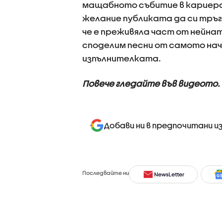
мащабното събитие в кариерат
желание публиката да си тръг
че е преживяла част от нейна
споделим песни от самото нач
изпълнителката.
Повече гледайте във видеото.
Добави ни в предпочитани и
Последвайте ни
NewsLetter