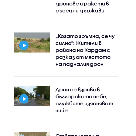
дронове и ракети в
съседни държави
„Когато гръмна, се чу
силно“: Жители в
района на Кардам с
разказ от мястото
на падналия дрон
Дрон се взриви в
българското небе,
службите изясняват
чий е
Отварянето на