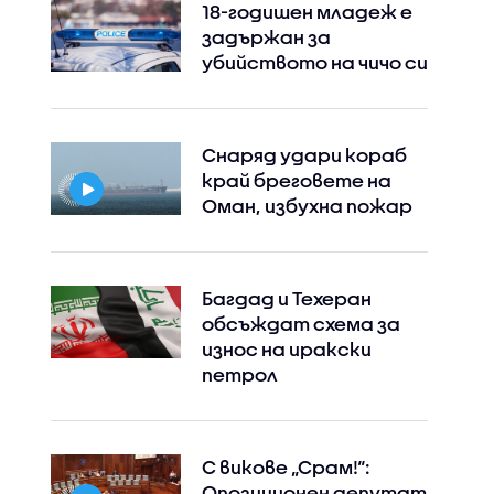
18-годишен младеж е
задържан за
убийството на чичо си
Снаряд удари кораб
край бреговете на
Оман, избухна пожар
Багдад и Техеран
обсъждат схема за
износ на иракски
петрол
С викове „Срам!“:
Опозиционен депутат