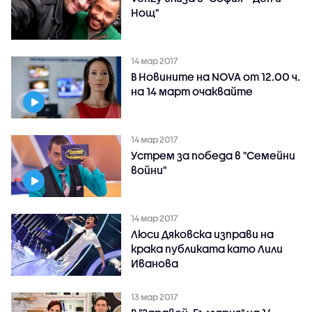
Нощ"
14 мар 2017
В Новините на NOVA от 12.00 ч.
на 14 март очаквайте
14 мар 2017
Устрем за победа в "Семейни
войни"
14 мар 2017
Люси Дяковска изправи на
крака публиката като Лили
Иванова
13 мар 2017