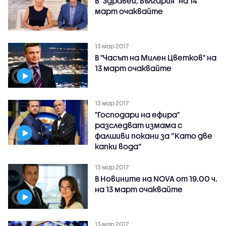
В "Здравей, България" на 14
март очаквайте
13 мар 2017
В "Часът на Милен Цветков" на
13 март очаквайте
13 мар 2017
"Господари на ефира"
разследват измама с
фалшиви покани за “Като две
капки вода“
13 мар 2017
В Новините на NOVA от 19.00 ч.
на 13 март очаквайте
13 мар 2017