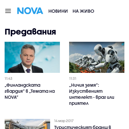
НОВИНИ
НА ЖИВО
Предавания
11:43
11:31
„Финландската
„Ничия земя“:
гвардия“ в „Темата на
Изкуственият
NOVA”
интелект - враг или
приятел
14 мар 2017
Туристическият бранш в