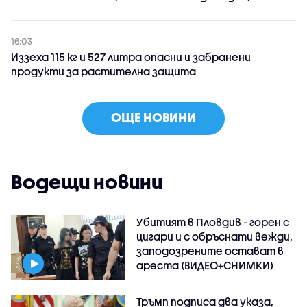
16:03
Иззеха 115 кг и 527 литра опасни и забранени
продукти за растителна защита
ОЩЕ НОВИНИ
Водещи новини
Убитият в Пловдив - горен с
цигари и с обръснати вежди,
заподозрените остават в
ареста (ВИДЕО+СНИМКИ)
Тръмп подписа два указа,