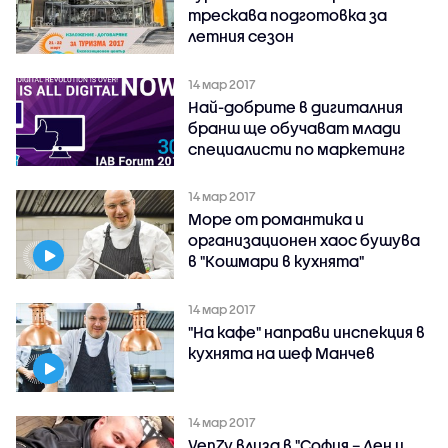
трескава подготовка за
летния сезон
14 мар 2017
Най-добрите в дигиталния
бранш ще обучават млади
специалисти по маркетинг
14 мар 2017
Море от романтика и
организационен хаос бушува
в "Кошмари в кухнята"
14 мар 2017
"На кафе" направи инспекция в
кухнята на шеф Манчев
14 мар 2017
VenZy влиза в "София – Ден и