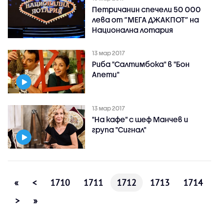
Петричанин спечели 50 000
лева от “МЕГА ДЖАКПОТ“ на
Национална лотария
13 мар 2017
Риба "Салтимбока" в "Бон
Апети"
13 мар 2017
"На кафе" с шеф Манчев и
група "Сигнал"
«
<
1710
1711
1712
1713
1714
>
»