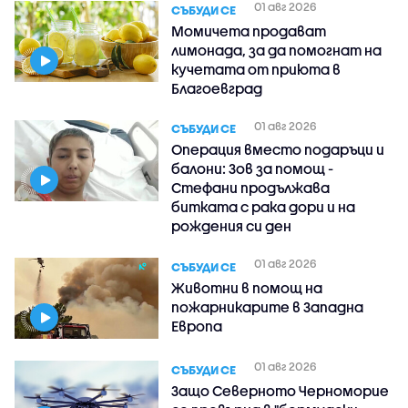
01 авг 2026
СЪБУДИ СЕ
Момичета продават
лимонада, за да помогнат на
кучетата от приюта в
Благоевград
01 авг 2026
СЪБУДИ СЕ
Операция вместо подаръци и
балони: Зов за помощ -
Стефани продължава
битката с рака дори и на
рождения си ден
01 авг 2026
СЪБУДИ СЕ
Животни в помощ на
пожарникарите в Западна
Европа
01 авг 2026
СЪБУДИ СЕ
Защо Северното Черноморие