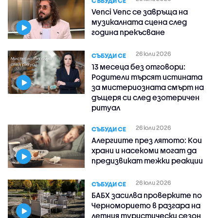
СЪБУДИ СЕ
Venci Venc се завръща на
музикалната сцена след
година прекъсване
26 юли 2026
СЪБУДИ СЕ
13 месеца без отговори:
Родители търсят истината
за мистериозната смърт на
дъщеря си след езотеричен
ритуал
26 юли 2026
СЪБУДИ СЕ
Алергиите през лятото: Кои
храни и насекоми могат да
предизвикат тежки реакции
26 юли 2026
СЪБУДИ СЕ
БАБХ засилва проверките по
Черноморието в разгара на
летния туристически сезон