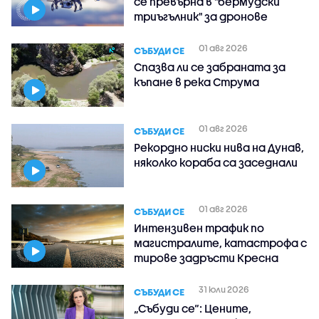
се превърна в "бермудски
триъгълник" за дронове
01 авг 2026
СЪБУДИ СЕ
Спазва ли се забраната за
къпане в река Струма
01 авг 2026
СЪБУДИ СЕ
Рекордно ниски нива на Дунав,
няколко кораба са заседнали
01 авг 2026
СЪБУДИ СЕ
Интензивен трафик по
магистралите, катастрофа с
тирове задръсти Кресна
31 юли 2026
СЪБУДИ СЕ
„Събуди се“: Цените,