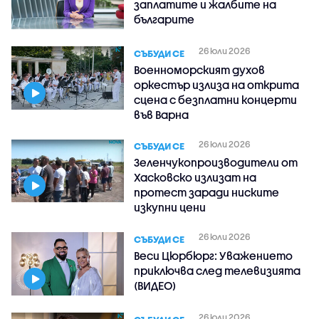
заплатите и жалбите на
българите
26 юли 2026
СЪБУДИ СЕ
Военноморският духов
оркестър излиза на открита
сцена с безплатни концерти
във Варна
26 юли 2026
СЪБУДИ СЕ
Зеленчукопроизводители от
Хасковско излизат на
протест заради ниските
изкупни цени
26 юли 2026
СЪБУДИ СЕ
Веси Цюрбюрг: Уважението
приключва след телевизията
(ВИДЕО)
26 юли 2026