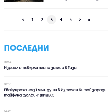
<
1
2
3
4
5
>
»
ПОСЛЕДНИ
16:54
Израел отхвърли плана за мир в Газа
16:36
Евакуираха над 1 млн. души в Източен Китай заради
тайфуна "Долфин" (ВИДЕО)
16:17