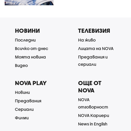
НОВИНИ
ТЕЛЕВИЗИЯ
Последни
На живо
Всичко от днес
Лицата на NOVA
Моята новина
Предавания и
сериали
Видео
NOVA PLAY
ОЩЕ ОТ
NOVA
Новини
NOVA
Предавания
отговорност
Сериали
NOVA Кариери
Филми
News in English