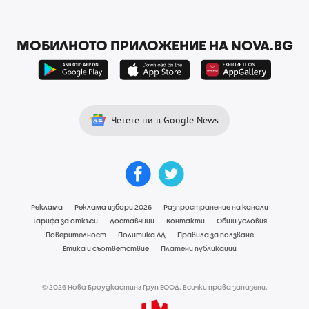
МОБИЛНОТО ПРИЛОЖЕНИЕ НА NOVA.BG
Четете ни в Google News
Реклама
Реклама избори 2026
Разпространение на канали
Тарифа за откъси
Доставчици
Контакти
Общи условия
Поверителност
Политика ЛД
Правила за ползване
Етика и съответствие
Платени публикации
© 2026 Нова Броудкастинг Груп ЕООД. Всички права запазени.