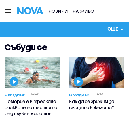
НОВИНИ
НА ЖИВО
ОЩЕ
Събуди се
14:42
14:13
СЪБУДИ СЕ
СЪБУДИ СЕ
Поморие е в трескаво
Как да се грижим за
очакване на шестия по
сърцето в жегата?
ред плувен маратон