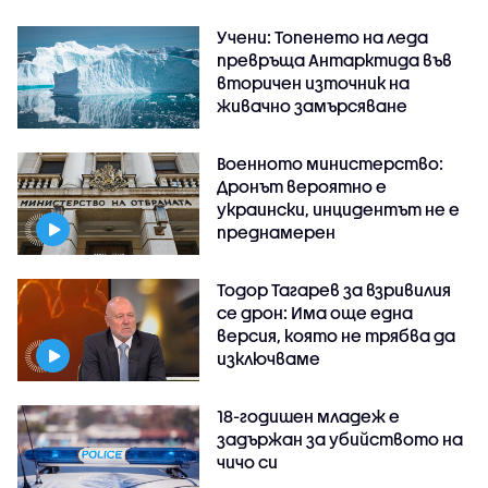
Учени: Топенето на леда
превръща Антарктида във
вторичен източник на
живачно замърсяване
Военното министерство:
Дронът вероятно е
украински, инцидентът не е
преднамерен
Тодор Тагарев за взривилия
се дрон: Има още една
версия, която не трябва да
изключваме
18-годишен младеж е
задържан за убийството на
чичо си