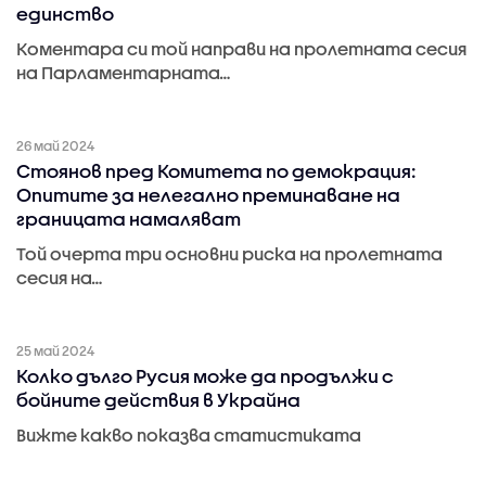
единство
Коментара си той направи на пролетната сесия
на Парламентарната…
26 май 2024
Стоянов пред Комитета по демокрация:
Опитите за нелегално преминаване на
границата намаляват
Той очерта три основни риска на пролетната
сесия на…
25 май 2024
Колко дълго Русия може да продължи с
бойните действия в Украйна
Вижте какво показва статистиката