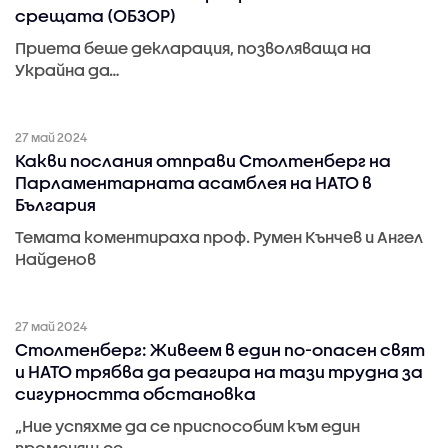
срещата (ОБЗОР)
Приета беше декларация, позволяваща на
Украйна да…
27 май 2024
Какви послания отправи Столтенберг на
Парламентарната асамблея на НАТО в
България
Темата коментираха проф. Румен Кънчев и Ангел
Найденов
27 май 2024
Столтенберг: Живеем в един по-опасен свят
и НАТО трябва да реагира на тази трудна за
сигурността обстановка
„Ние успяхме да се приспособим към един
променящ се…