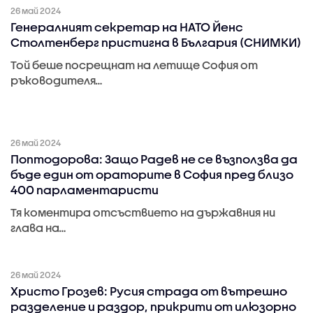
26 май 2024
Генералният секретар на НАТО Йенс
Столтенберг пристигна в България (СНИМКИ)
Той беше посрещнат на летище София от
ръководителя…
26 май 2024
Поптодорова: Защо Радев не се възползва да
бъде един от ораторите в София пред близо
400 парламентаристи
Тя коментира отсъствието на държавния ни
глава на…
26 май 2024
Христо Грозев: Русия страда от вътрешно
разделение и раздор, прикрити от илюзорно