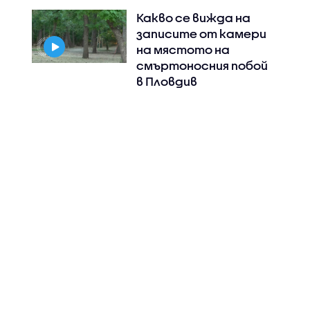
Какво се вижда на
записите от камери
на мястото на
смъртоносния побой
в Пловдив