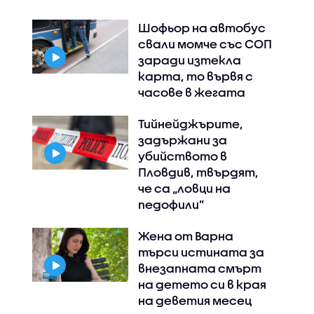
Шофьор на автобус
свали момче със СОП
заради изтекла
карта, то вървя с
часове в жегата
Тийнейджърите,
задържани за
убийството в
Пловдив, твърдят,
че са „ловци на
педофили”
Жена от Варна
търси истината за
внезапната смърт
на детето си в края
на деветия месец