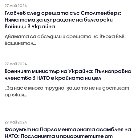
27 май 2024
Главчев след срещата със Столтенберг:
Няма тема за изпращане на български
войници в Украйна
Двамата са обсъдили и срещата на върха във
Вашингтон…
27 май 2024
Военният министър на Украйна: Пълноправно
членство в НАТО е крайната ни цел
„За нас е много трудно, защото не ни достигат
оръжия…
27 май 2024
Форумът на Парламентарната асамблея на
НАТО: Посланията и приоритетите от