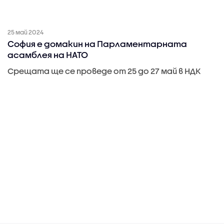
25 май 2024
София е домакин на Парламентарната
асамблея на НАТО
Срещата ще се проведе от 25 до 27 май в НДК