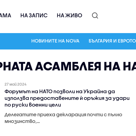
АМА
НА ЗАПИС
НА ЖИВО
НОВИНИТЕ НА NOVA
БЪЛГАРИЯ И ЕВРОТО
НАТА АСАМБЛЕЯ НА Н
27 май 2024
Форумът на НАТО позволи на Украйна да
използва предоставените ѝ оръжия за удари
по руски военни цели
Делегатите приеха декларация почти с пълно
мнозинство,…