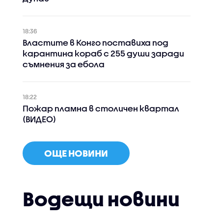
18:36
Властите в Конго поставиха под
карантина кораб с 255 души заради
съмнения за ебола
18:22
Пожар пламна в столичен квартал
(ВИДЕО)
ОЩЕ НОВИНИ
Водещи новини