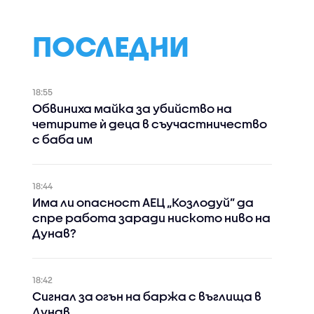
ПОСЛЕДНИ
18:55
Обвиниха майка за убийство на
четирите ѝ деца в съучастничество
с баба им
18:44
Има ли опасност АЕЦ „Козлодуй” да
спре работа заради ниското ниво на
Дунав?
18:42
Сигнал за огън на баржа с въглища в
Дунав