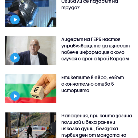
Свива ли се пазарът на
труда?
Лидерът на ГЕРБ настоя
управляващите да изнесат
повече информация около
случая с дрона край Кардам
Етикетите в евро, левът
окончателно отива в
историята
Нападения, при които загина
полицай и бяха ранени
няколко души, белязаха
първия ден от мандата на