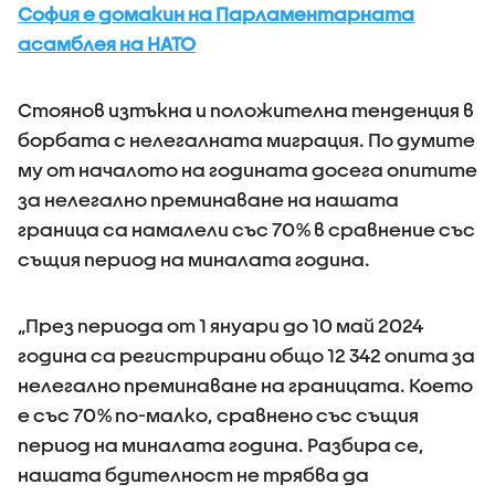
София е домакин на Парламентарната
асамблея на НАТО
Стоянов изтъкна и положителна тенденция в
борбата с нелегалната миграция. По думите
му от началото на годината досега опитите
за нелегално преминаване на нашата
граница са намалели със 70% в сравнение със
същия период на миналата година.
„През периода от 1 януари до 10 май 2024
година са регистрирани общо 12 342 опита за
нелегално преминаване на границата. Което
е със 70% по-малко, сравнено със същия
период на миналата година. Разбира се,
нашата бдителност не трябва да