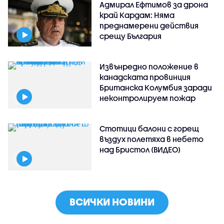
Адмирал Ефтимов за дрона
край Кардам: Няма
преднамерени действия
срещу България
Извънредно положение в
канадската провинция
Британска Колумбия заради
неконтролируем пожар
Стотици балони с горещ
въздух полетяха в небето
над Бристол (ВИДЕО)
ВСИЧКИ НОВИНИ