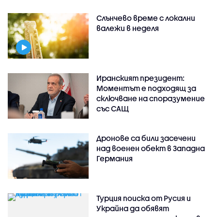
Слънчево време с локални
валежи в неделя
Иранският президент:
Моментът е подходящ за
сключване на споразумение
със САЩ
Дронове са били засечени
над военен обект в Западна
Германия
Турция поиска от Русия и
Украйна да обявят