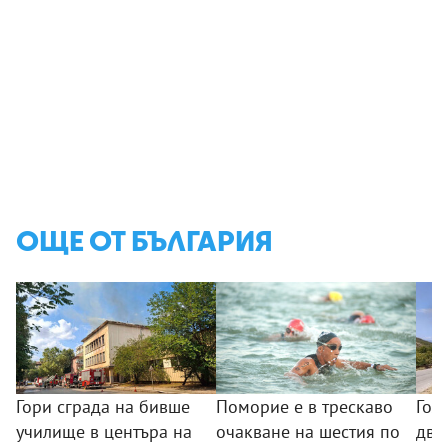
ОЩЕ ОТ БЪЛГАРИЯ
Гори сграда на бивше
Поморие е в трескаво
Гол
училище в центъра на
очакване на шестия по
два