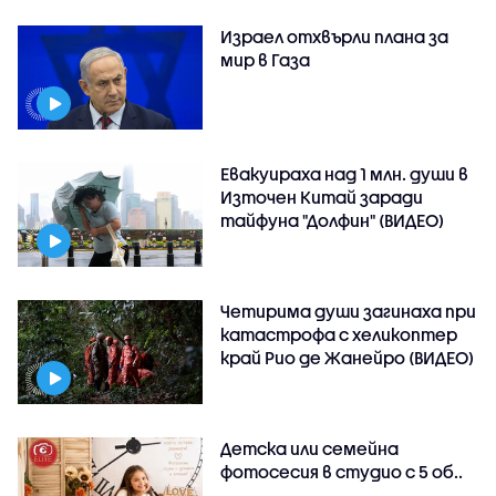
Израел отхвърли плана за
мир в Газа
Евакуираха над 1 млн. души в
Източен Китай заради
тайфуна "Долфин" (ВИДЕО)
Четирима души загинаха при
катастрофа с хеликоптер
край Рио де Жанейро (ВИДЕО)
Детска или семейна
фотосесия в студио с 5 об..