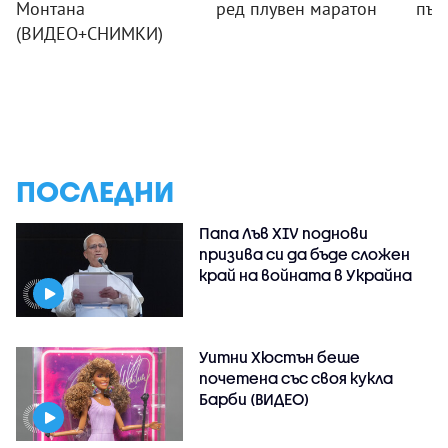
Монтана
ред плувен маратон
път
(ВИДЕО+СНИМКИ)
ПОСЛЕДНИ
Папа Лъв XIV поднови
призива си да бъде сложен
край на войната в Украйна
Уитни Хюстън беше
почетена със своя кукла
Барби (ВИДЕО)