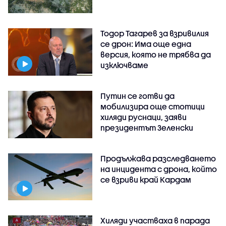
Тодор Тагарев за взривилия
се дрон: Има още една
версия, която не трябва да
изключваме
Путин се готви да
мобилизира още стотици
хиляди руснаци, заяви
президентът Зеленски
Продължава разследването
на инцидента с дрона, който
се взриви край Кардам
Хиляди участваха в парада