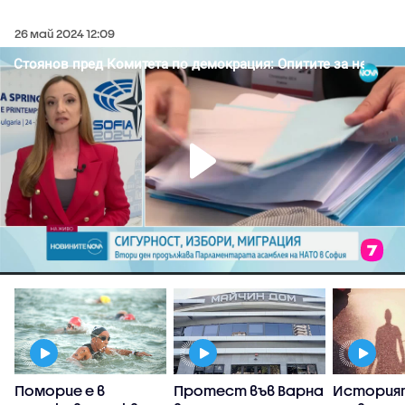
26 май 2024 12:09
Поморие е в
Протест във Варна
История