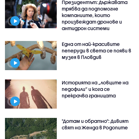
Президентът: Държавата
трябва да подпомогне
компаниите, които
произвеждат дронове и
антидрон системи
Една от най-красивите
пеперуди в света се появи в
музея в Пловдив
Историята на „ловците на
педофили” и кога се
прекрачва границата
"Дотам и обратно": Дивият
свят на Женда в Родопите