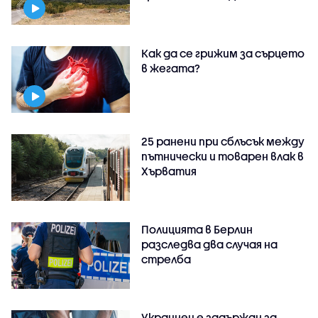
Как да се грижим за сърцето
в жегата?
25 ранени при сблъсък между
пътнически и товарен влак в
Хърватия
Полицията в Берлин
разследва два случая на
стрелба
Украинец е задържан за