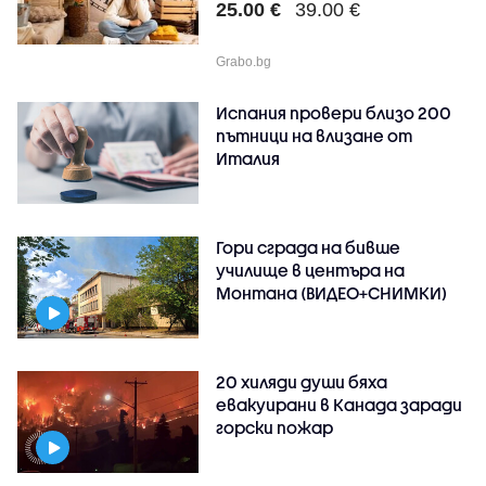
25.00 €
39.00 €
Grabo.bg
Испания провери близо 200
пътници на влизане от
Италия
Гори сграда на бивше
училище в центъра на
Монтана (ВИДЕО+СНИМКИ)
20 хиляди души бяха
евакуирани в Канада заради
горски пожар