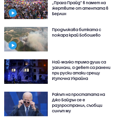
„Прага Прайд“ в памет на
жертвите от атентата в
Берлин
Продължава битката с
пожара край Бобошево
Най-малко трима души са
загинали, а девет са ранени
при руски атаки срещу
Източна Украйна
Ракът на простатата на
Джо Байдън се е
разпространил, съобщи
синът му