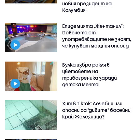
новия президент на
Колумбия
Епидемията „Фентанил”:
Повечето от
употребяващите не знаят,
че купуват мощния опиоид
Булка избра рокля в
цветовете на
трибагреника заради
детска мечта
Хит в TikTok: Лечебни или
опасни са "дивите" басейни
край Железница?