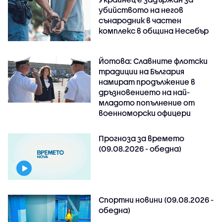
убийството на негов
сънародник в частен
комплекс в община Несебър
Йотова: Славните флотски
традиции на България
намират продължение в
дръзновението на най-
младото попълнение от
военноморски офицери
Прогноза за времето
(09.08.2026 - обедна)
Спортни новини (09.08.2026 -
обедна)