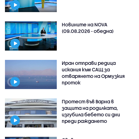
Новините на NOVA
(09.08.2026 - обедна)
Иран отправи редица
искания към САЩ за
отварянето на Ормузкия
проток
Протест във Варна в
защита на родилката,
изгубила бебето си дни
преди раждането