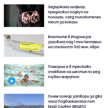
Задържаха шофьор,
предложил подкуп на
полицаи, след положителен
тест за кокаин
Властите в Индонезия
заловиха над 1 тон кетамин
на стойност 100 млн. евро
Поморие е в трескаво
очакване на шестия по ред
плувен маратон
Голям пожар затвори за два
часа Подбалканския път
край Сливен (ВИДЕО)