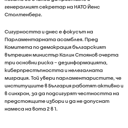
генералният секретар на НАТО Йенс
Столтенберг.
Сигурността и днес е фокусът на
Парламентарната асамблея. Пред
Комитета по демокрация българският
вътрешен министър Калин Стоянов очерта
три основни риска – дезинформацията,
киберпрестъпността и нелегалната
миграция. Той увери парламентаристите, че
институциите в България работят активно и
в синхрон, за да подсигурят честността на
предстоящите избори и да не допуснат
намеса на вота 2 в 1.