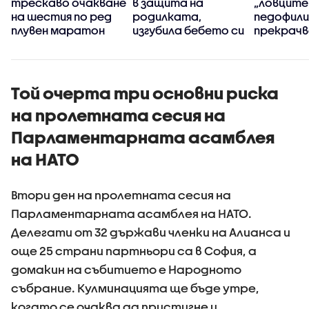
трескаво очакване
в защита на
„ловците
на шестия по ред
родилката,
педофили”
плувен маратон
изгубила бебето си
прекрачв
дни преди
граница
раждането
Той очерта три основни риска
на пролетната сесия на
Парламентарната асамблея
на НАТО
Втори ден на пролетната сесия на
Парламентарната асамблея на НАТО.
Делегати от 32 държави членки на Алианса и
още 25 страни партньори са в София, а
домакин на събитието е Народното
събрание. Кулминацията ще бъде утре,
когато се очаква да пристигне и