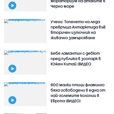
мораториум на атаките в
Черно море
Учени: Топенето на леда
превръща Антарктида във
вторичен източник на
живачно замърсяване
Бебе ламантин с дебют
пред публика в зоопарк в
Южен Китай (ВИДЕО
600 малки птици фламинго
бяха освободени в една от
най-големите колонии в
Европа (ВИДЕО)