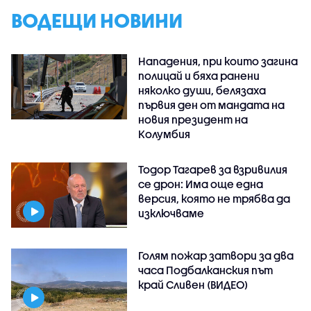
ВОДЕЩИ НОВИНИ
Нападения, при които загина
полицай и бяха ранени
няколко души, белязаха
първия ден от мандата на
новия президент на
Колумбия
Тодор Тагарев за взривилия
се дрон: Има още една
версия, която не трябва да
изключваме
Голям пожар затвори за два
часа Подбалканския път
край Сливен (ВИДЕО)