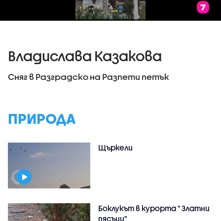
Владислава Казакова
Сняг в Разградско на Разпети петък
ПРИРОДА
Щъркели
Боклукът в курорта " Златни
пясъци"