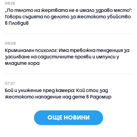
08:28
„По тялото на жертвата не е имало здраво място":
Говори съдията по делото за жестокото убийство
в Пловдив
08:09
Криминален психолог: Има тревожна тенденция за
засилване на садистичните прояви и импулси у
младите хора
07:37
Бой и унижение пред камера: Кой стои зад
жестокото нападение над дете в Радомир
ОЩЕ НОВИНИ