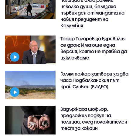
полицай и бяха ранени
няколко души, белязаха
първия ден от мандата на
новия президент на
Колумбия
Тодор Тагарев за взривилия
се дрон: Има още една
версия, която не трябва да
изключваме
Голям пожар затвори за два
часа Подбалканския път
край Сливен (ВИДЕО)
Задържаха шофьор,
предложил подкуп на
полицаи, след положителен
тест за кокаин