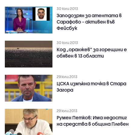
30 юли 2013
Заподозрян за атентата в
Сарафово – активен във
Фейсбук
30 юли 2013
Код „оранжев” за горещини е
обявен в 13 области
29 юли 2013
ЦСКА измъкна точка в Стара
Загора
29 юли 2013
Румен Петков: Има недостиг
на средства в община Плевен