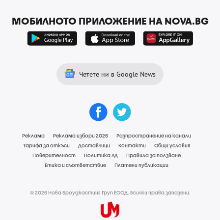
МОБИЛНОТО ПРИЛОЖЕНИЕ НА NOVA.BG
Четете ни в Google News
Реклама
Реклама избори 2026
Разпространение на канали
Тарифа за откъси
Доставчици
Контакти
Общи условия
Поверителност
Политика ЛД
Правила за ползване
Етика и съответствие
Платени публикации
© 2026 Нова Броудкастинг Груп ЕООД. Всички права запазени.