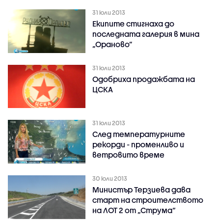
31 юли 2013
Екипите стигнаха до
последната галерия в мина
„Ораново”
31 юли 2013
Одобриха продажбата на
ЦСКА
31 юли 2013
След температурните
рекорди - променливо и
ветровито време
30 юли 2013
Министър Терзиева дава
старт на строителството
на ЛОТ 2 от „Струма“