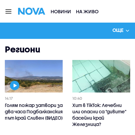
НОВИНИ
НА ЖИВО
ОЩЕ
Региони
14:17
10:40
Голям пожар затвори за
Хит в TikTok: Лечебни
два часа Подбалканския
или опасни са "дивите"
път край Сливен (ВИДЕО)
басейни край
Железница?