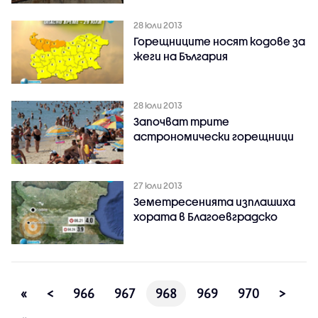
28 юли 2013
Горещниците носят кодове за
жеги на България
28 юли 2013
Започват трите
астрономически горещници
27 юли 2013
Земетресенията изплашиха
хората в Благоевградско
«
<
966
967
968
969
970
>