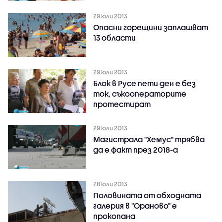
29 юли 2013
Опасни горещини заплашват
13 области
29 юли 2013
Блок в Русе пети ден е без
ток, съкооператорите
протестират
29 юли 2013
Магистрала "Хемус" трябва
да е факт през 2018-а
28 юли 2013
Половината от обходната
галерия в "Ораново" е
прокопана