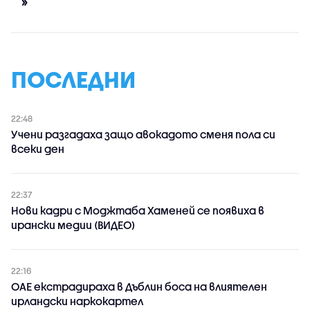
»
ПОСЛЕДНИ
22:48
Учени разгадаха защо авокадото сменя пола си
всеки ден
22:37
Нови кадри с Моджтаба Хаменей се появиха в
ирански медии (ВИДЕО)
22:16
ОАЕ екстрадираха в Дъблин боса на влиятелен
ирландски наркокартел