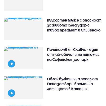
Възрастен мъж е с опасност
за живота след удар с
твърд предмет в Сливенско
Почина лъвът Славчо - един
от най-обичаните питомци
на Софийския зоопарк
Облак вулканична пепел от
Етна затвори временно
летището в Катания