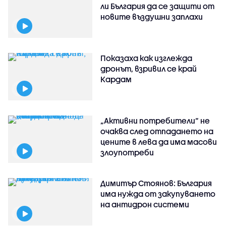
ли България да се защити от
новите въздушни заплахи
Показаха как изглежда
дронът, взривил се край
Кардам
„Активни потребители“ не
очаква след отпадането на
цените в лева да има масови
злоупотреби
Димитър Стоянов: България
има нужда от закупуването
на антидрон системи