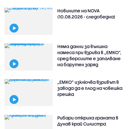
Новините на NOVA
(10.08.2026 - следобедна)
Няма данни за външна
намеса при взрива в „ЕМКО“,
сред версиите е запалване
на барутен заряд
„ЕМКО” изключва взривът в
завода да е плод на човешка
грешка
Рибари откриха граната в
Дунав край Силистра