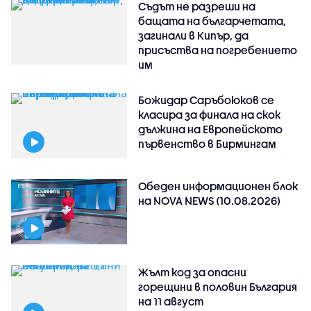
Съдът не разреши на
бащата на българчетата,
загинали в Кипър, да
присъства на погребението
им
Божидар Саръбоюков се
класира за финала на скок
дължина на Европейското
първенство в Бирмингам
Обеден информационен блок
на NOVA NEWS (10.08.2026)
Жълт код за опасни
горещини в половин България
на 11 август