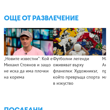
ОЩЕ ОТ РАЗВЛЕЧЕНИЕ
„Новите известни”: Кой е
Футболни легенди
Маг
Михаил Стоянов и защо
оживяват върху
Анг
не иска да има плочки
фланелки: Художникът,
пре
на корема
който превръща спорта
мла
в изкуство
ПОСЛЕДНИ