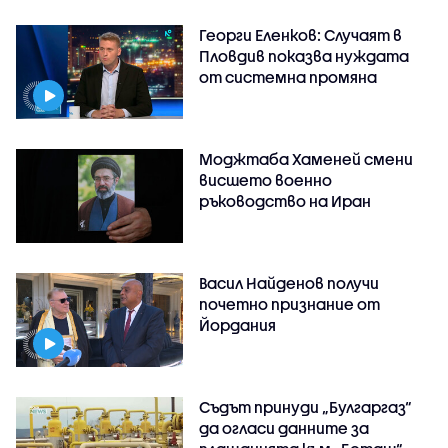
Георги Еленков: Случаят в
Пловдив показва нуждата
от системна промяна
Моджтаба Хаменей смени
висшето военно
ръководство на Иран
Васил Найденов получи
почетно признание от
Йордания
Съдът принуди „Булгаргаз“
да огласи данните за