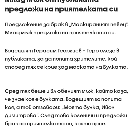
предложи на приятелката си
Предложение за брак в „Маскираният певец”.
Млад мъж предложи на приятелката си.
Водещият Герасим Георгиев – Геро слезе в
публиката, за да попита зрителите, кой
според тях се крие зад маската на Булката.
Сред тях беше и влюбеният мъж, който каза,
че знае коя е булката. Водещият го попита
коя, а той отговори: „Моята булка, Ивон
Димитрова”. След това коленичи и предложи
брак на приятелката си, която прие.