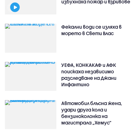
избухнаха пожар и взривове
Фекални води се изляха в
морето в Свети Влас
УЕФА, КОНКАКАФ и АФК
поискаха независимо
разследване на Джани
Инфантино
Автомобил блъсна жена,
удари друга кола и
бензиноколонка на
магистрала „Хемус“