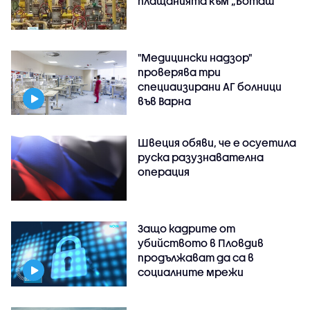
плащанията към „Боташ“
"Медицински надзор"
проверява три
специаизирани АГ болници
във Варнa
Швеция обяви, че е осуетила
руска разузнавателна
операция
Защо кадрите от
убийството в Пловдив
продължават да са в
социалните мрежи