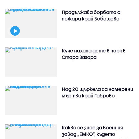
Продължава борбата с
пожара край Бобошево
Куче нахапа дете в парк в
Стара Загора
Над 20 щъркела са намерени
мъртви край Габрово
Какво се знае за военния
завод „ЕМКО“, където