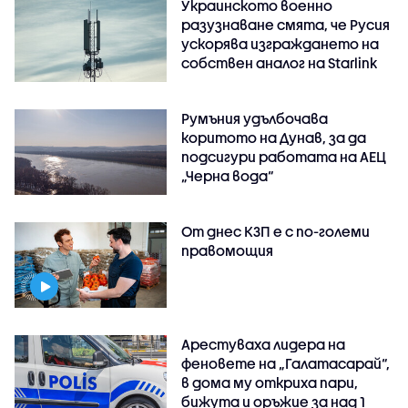
Украинското военно
разузнаване смята, че Русия
ускорява изграждането на
собствен аналог на Starlink
Румъния удълбочава
коритото на Дунав, за да
подсигури работата на АЕЦ
„Черна вода“
От днес КЗП е с по-големи
правомощия
Арестуваха лидера на
феновете на „Галатасарай“,
в дома му откриха пари,
бижута и оръжие за над 1