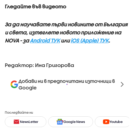
Гледайте във видеото
За да научавате първи новините от България
и света, изтеглете новото приложение на
NOVA - за
Android ТУК
или
iOS (Apple) ТУК
.
Редактор: Ина Григорова
Добави ни в предпочитани източници в
Google
Последвайте ни
NewsLetter
Google News
Youtube