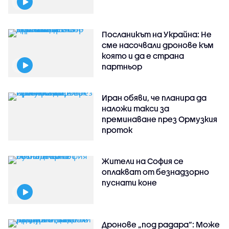
Посланикът на Украйна: Не
сме насочвали дронове към
която и да е страна
партньор
Иран обяви, че планира да
наложи такси за
преминаване през Ормузкия
проток
Жители на София се
оплакват от безнадзорно
пуснати коне
Дронове „под радара“: Може