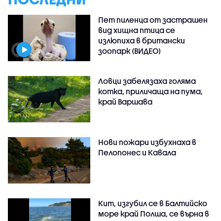
Пет пиленца от застрашен
вид хищна птица се
излюпиха в британски
зоопарк (ВИДЕО)
Ловци забелязаха голяма
котка, приличаща на пума,
край Варшава
Нови пожари избухнаха в
Пелопонес и Кавала
Кит, изгубил се в Балтийско
море край Полша, се върна в