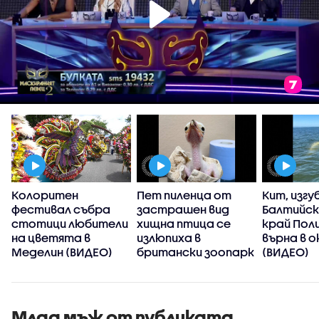
Колоритен
Пет пиленца от
Кит, изгуб
фестивал събра
застрашен вид
Балтийск
стотици любители
хищна птица се
край Пол
на цветята в
излюпиха в
върна в 
Меделин (ВИДЕО)
британски зоопарк
(ВИДЕО)
(ВИДЕО)
Млад мъж от публиката