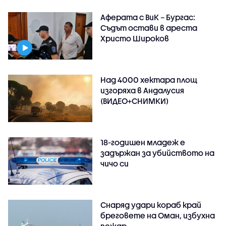
Аферата с ВиК – Бургас:
Съдът остави в ареста
Христо Широков
Над 4000 хектара площ
изгоряха в Андалусия
(ВИДЕО+СНИМКИ)
18-годишен младеж е
задържан за убийството на
чичо си
Снаряд удари кораб край
бреговете на Оман, избухна