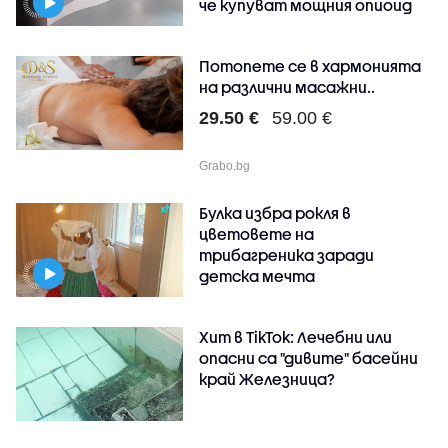
че купуват мощния опиоид
Потопете се в хармонията
на различни масажни..
29.50 €
59.00 €
Grabo.bg
Булка избра рокля в
цветовете на
трибагреника заради
детска мечта
Хит в TikTok: Лечебни или
опасни са "дивите" басейни
край Железница?