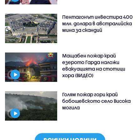
Пентагонът инвестира 400
млн. долара в австралийска
мина за скандий
Мащабен пожар край
езерото Гарда наложи
евакуацията на стотици
хора (ВИДЕО)
Голям пожар гори край
бобошевското село Висока
могила