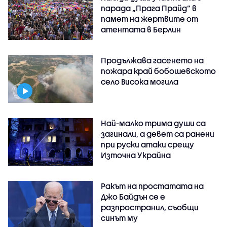
парада „Прага Прайд“ в
памет на жертвите от
атентата в Берлин
Продължава гасенето на
пожара край бобошевското
село Висока могила
Най-малко трима души са
загинали, а девет са ранени
при руски атаки срещу
Източна Украйна
Ракът на простатата на
Джо Байдън се е
разпространил, съобщи
синът му