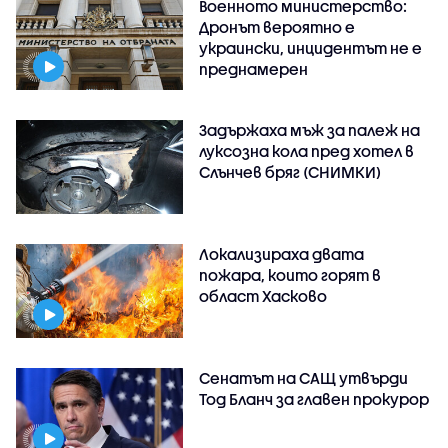
Военното министерство:
Дронът вероятно е
украински, инцидентът не е
преднамерен
Задържаха мъж за палеж на
луксозна кола пред хотел в
Слънчев бряг (СНИМКИ)
Локализираха двата
пожара, които горят в
област Хасково
Сенатът на САЩ утвърди
Тод Бланч за главен прокурор