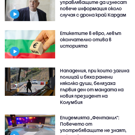
управляващите да изнесат
повече информация около
случая с дрона край Кардам
Етикетите в евро, левът
окончателно отива в
историята
Нападения, при които загина
полицай и бяха ранени
няколко души, белязаха
първия ден от мандата на
новия президент на
Колумбия
Епидемията „Фентанил”:
Повечето от
употребяващите не знаят,