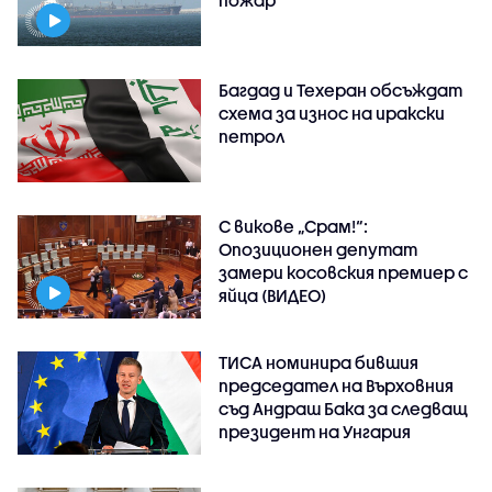
пожар
Багдад и Техеран обсъждат
схема за износ на иракски
петрол
С викове „Срам!“:
Опозиционен депутат
замери косовския премиер с
яйца (ВИДЕО)
ТИСА номинира бившия
председател на Върховния
съд Андраш Бака за следващ
президент на Унгария