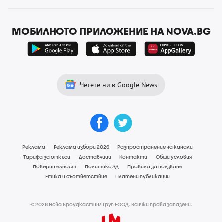
МОБИЛНОТО ПРИЛОЖЕНИЕ НА NOVA.BG
Четете ни в Google News
Реклама
Реклама избори 2026
Разпространение на канали
Тарифа за откъси
Доставчици
Контакти
Общи условия
Поверителност
Политика ЛД
Правила за ползване
Етика и съответствие
Платени публикации
© 2026 Нова Броудкастинг Груп ЕООД. Всички права запазени.