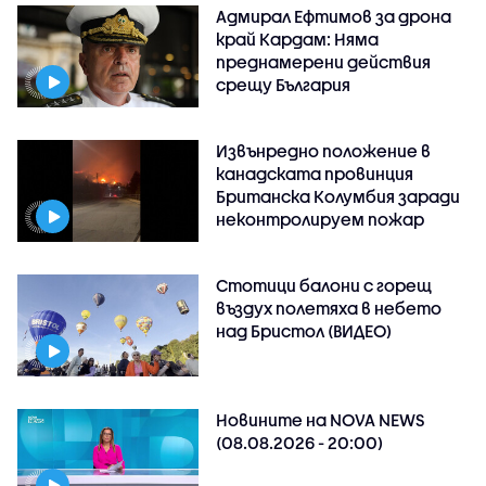
Адмирал Ефтимов за дрона
край Кардам: Няма
преднамерени действия
срещу България
Извънредно положение в
канадската провинция
Британска Колумбия заради
неконтролируем пожар
Стотици балони с горещ
въздух полетяха в небето
над Бристол (ВИДЕО)
Новините на NOVA NEWS
(08.08.2026 - 20:00)