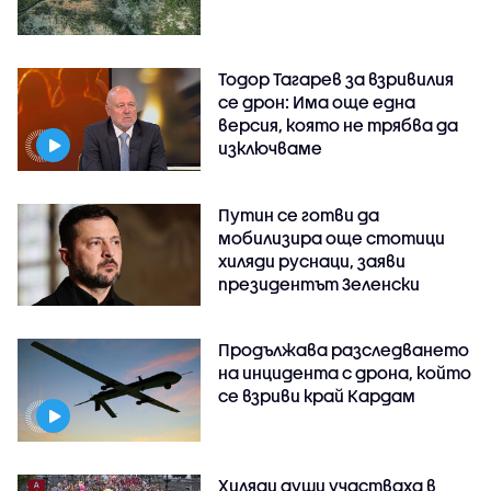
Тодор Тагарев за взривилия
се дрон: Има още една
версия, която не трябва да
изключваме
Путин се готви да
мобилизира още стотици
хиляди руснаци, заяви
президентът Зеленски
Продължава разследването
на инцидента с дрона, който
се взриви край Кардам
Хиляди души участваха в