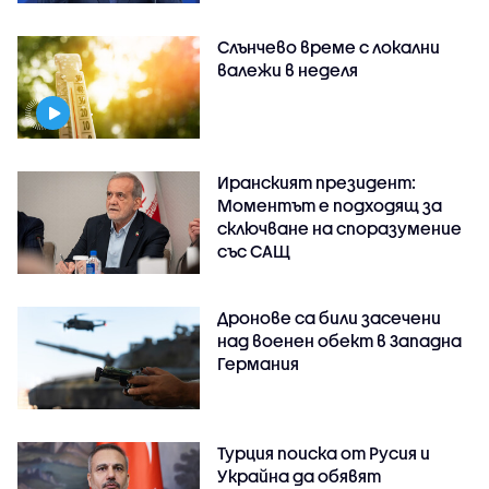
Слънчево време с локални
валежи в неделя
Иранският президент:
Моментът е подходящ за
сключване на споразумение
със САЩ
Дронове са били засечени
над военен обект в Западна
Германия
Турция поиска от Русия и
Украйна да обявят