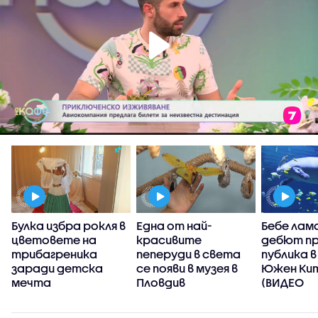
Булка избра рокля в
Една от най-
Бебе лам
цветовете на
красивите
дебют п
трибагреника
пеперуди в света
публика в
а
заради детска
се появи в музея в
Южен Ки
мечта
Пловдив
(ВИДЕО