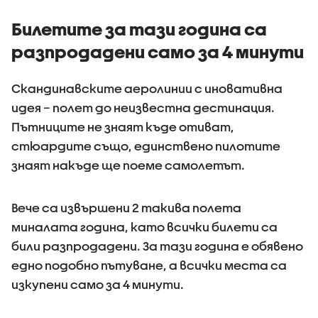
Билетите за тази година са
разпродадени само за 4 минути
Скандинавските аеролинии с иновативна
идея – полет до неизвестна дестинация.
Пътниците не знаят къде отиват,
стюардите също, единствено пилотите
знаят накъде ще поеме самолетът.
Вече са извършени 2 такива полета
миналата година, като всички билети са
били разпродадени. За тази година е обявено
едно подобно пътуване, а всички места са
изкупени само за 4 минути.