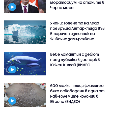
мораториум на атаките в
Черно море
Учени: Топенето на леда
превръща Антарктида във
вторичен източник на
живачно замърсяване
Бебе ламантин с дебют
пред публика в зоопарк в
Южен Китай (ВИДЕО
600 малки птици фламинго
бяха освободени в една от
най-големите колонии в
Европа (ВИДЕО)