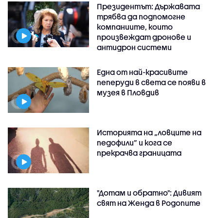
Президентът: Държавата
трябва да подпомогне
компаниите, които
произвеждат дронове и
антидрон системи
Една от най-красивите
пеперуди в света се появи в
музея в Пловдив
Историята на „ловците на
педофили” и кога се
прекрачва границата
"Дотам и обратно": Дивият
свят на Женда в Родопите