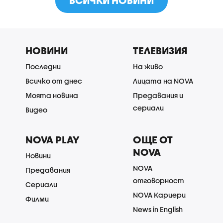
ВСИЧКИ НОВИНИ
НОВИНИ
ТЕЛЕВИЗИЯ
Последни
На живо
Всичко от днес
Лицата на NOVA
Моята новина
Предавания и
сериали
Видео
NOVA PLAY
ОЩЕ ОТ
NOVA
Новини
NOVA
Предавания
отговорност
Сериали
NOVA Кариери
Филми
News in English