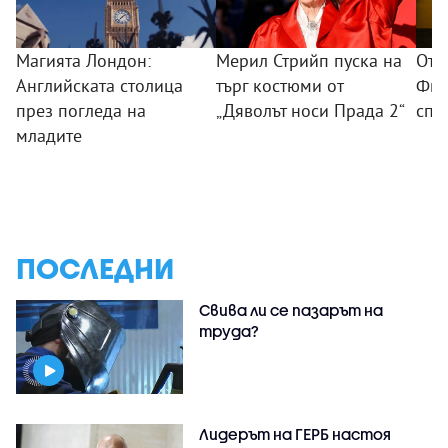
Магията Лондон:
Мерил Стрийп пуска на
От 
Английската столица
търг костюми от
Фил
през погледа на
„Дяволът носи Прада 2“
спо
младите
ПОСЛЕДНИ
Свива ли се пазарът на
труда?
Лидерът на ГЕРБ настоя