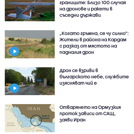
границите: Близо 100 случая
на дронове и ракети в
съседни държави
„Когато гръмна, се чу силно“:
Жители в района на Кардам
с разказ от мястото на
падналия дрон
Дрон се взриви в
българското небе, службите
изясняват чий е
Отварянето на Ормузкия
проток зависи от САЩ,
заяви Иран